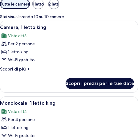
Filtri
Tutte le camere
1 letto
2 letti
disponibili
per
Stai visualizzando 10 su 10 camere
le
Apri
Camera d'albergo moderna con un letto 
7
Camera, 1 letto king
camere
tutte
Vista città
le
Per 2 persone
foto
per
1 letto king
Camera,
Wi-Fi gratuito
1
Altri
Scopri di più
letto
dettagli
king
per
Scopri i prezzi per le tue date
Camera,
1
letto
Apri
Camera d'albergo moderna con un letto 
10
king
Monolocale, 1 letto king
tutte
Vista città
le
Per 4 persone
foto
per
1 letto king
Monolocale,
Wi-Fi gratuito