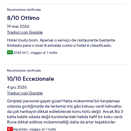
Recensione verificata
8/10 Ottimo
19 mar 2026
Traduci con Google
Hotel muito bom. Apenas o serviço de restaurante bastante
limitado para o nivel 4 estrelas como o hotel é classificado.
JOSE M C, viaggio di 1 notte
Recensione verificata
10/10 Eccezionale
4 giu 2026
Traduci con Google
Girişteki personel gayet güzel Hatta mükemmel bir karşılaması
odanıza girdiğinizde de tertemiz mis gibi kokusu vardı kahvaltısı
da çok harikaydı dikkat edilebilecek konu kötü değil. Ancak Biz 3
katta kaldık odada değil koridorlardaki halıda hafif bir koku vardı
Buna dikkat edilirse mükemmelliği daha da artar teşekkürler
Alparslan, viaggio di 1 notte