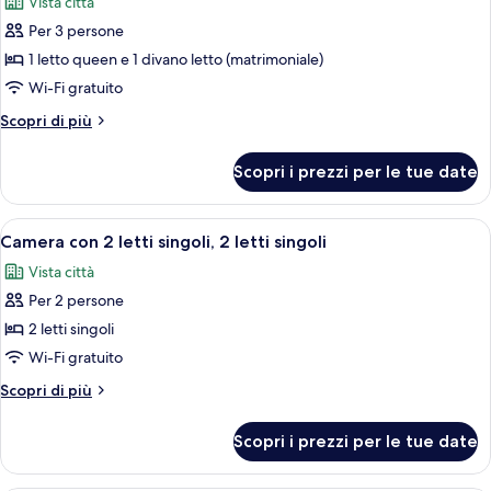
Vista città
ai
le
disabili
Per 3 persone
foto
per
1 letto queen e 1 divano letto (matrimoniale)
Camera,
Wi-Fi gratuito
1
Altri
Scopri di più
letto
dettagli
queen
per
Scopri i prezzi per le tue date
Camera,
con
1
divano
letto
Apri
Una camera d'albergo con due letti, tele
letto
6
queen
Camera con 2 letti singoli, 2 letti singoli
tutte
con
Vista città
divano
le
letto
Per 2 persone
foto
per
2 letti singoli
Camera
Wi-Fi gratuito
con
Altri
Scopri di più
2
dettagli
letti
per
Scopri i prezzi per le tue date
Camera
singoli,
con
2
2