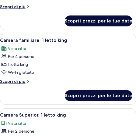
1
Altri
Scopri di più
letto
dettagli
king
per
Scopri i prezzi per le tue date
Monolocale,
1
letto
Apri
Una camera d'albergo moderna con un l
6
king
Camera familiare, 1 letto king
tutte
Vista città
le
Per 4 persone
foto
per
1 letto king
Camera
Wi-Fi gratuito
familiare,
Altri
Scopri di più
1
dettagli
letto
per
Scopri i prezzi per le tue date
Camera
king
familiare,
1
Apri
Camera d'albergo con un letto grande, u
6
letto
Camera Superior, 1 letto king
tutte
king
Vista città
le
Per 2 persone
foto