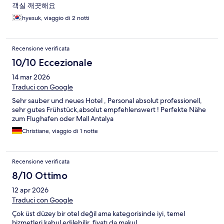
객실 깨끗해요
hyesuk, viaggio di 2 notti
Recensione verificata
10/10 Eccezionale
14 mar 2026
Traduci con Google
Sehr sauber und neues Hotel , Personal absolut professionell,
sehr gutes Frühstück,absolut empfehlenswert ! Perfekte Nähe
zum Flughafen oder Mall Antalya
Christiane, viaggio di 1 notte
Recensione verificata
8/10 Ottimo
12 apr 2026
Traduci con Google
Çok üst düzey bir otel değil ama kategorisinde iyi, temel
hizmetleri kabul edilebilir, fiyatı da makul