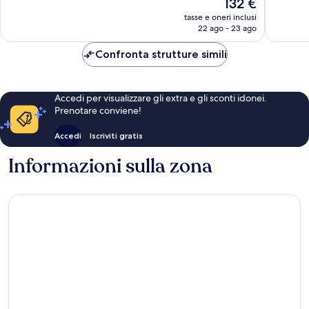
Il
132 €
Meraviglioso,
Eccellen
prezzo
1.006
776
tasse e oneri inclusi
attuale
22 ago - 23 ago
recensioni
recensio
è
132 €
Confronta strutture simili
Accedi per visualizzare gli extra e gli sconti idonei.
Prenotare conviene!
Accedi
Iscriviti gratis
Informazioni sulla zona