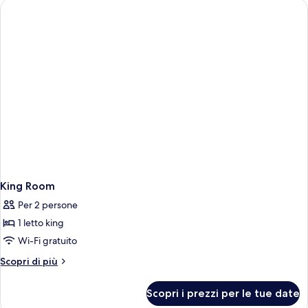
letti
letti
singoli,
singoli
2
letti
singoli
King Room
Per 2 persone
1 letto king
Wi-Fi gratuito
Altri
Scopri di più
dettagli
per
Scopri i prezzi per le tue date
King