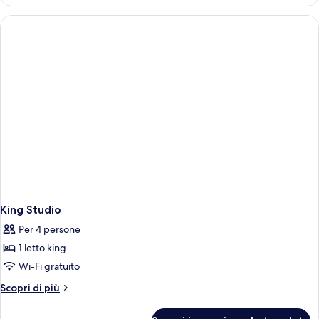
Room
King Studio
Per 4 persone
1 letto king
Wi-Fi gratuito
Altri
Scopri di più
dettagli
per