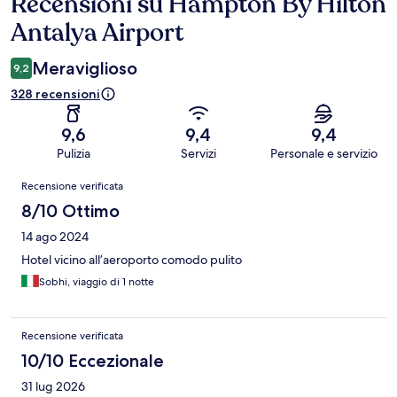
Recensioni su Hampton By Hilton
Recensioni
Antalya Airport
Meraviglioso
9,2
328 recensioni
9,6
9,4
9,4
Pulizia
Servizi
Personale e servizio
Recensioni
Recensione verificata
8/10 Ottimo
14 ago 2024
Hotel vicino all’aeroporto comodo pulito
Sobhi, viaggio di 1 notte
Recensione verificata
10/10 Eccezionale
31 lug 2026