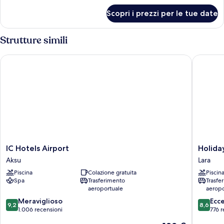
per
Scopri i prezzi per le tue date
Super
King
Room
Strutture simili
IC Hotels Airport
Holiday 
IC
Holiday
IC Hotels Airport
Holida
Hotels
Inn
Aksu
Lara
Airport
Antalya
Piscina
Colazione gratuita
Piscin
Aksu
-
Spa
Trasferimento
Trasfe
Lara
aeroportuale
aeropo
by
9.2
8.6
Meraviglioso
IHG
Ecc
9,2
8,6
su
su
1.006 recensioni
Lara
776 r
10,
10,