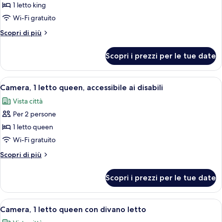
per
1 letto king
Camera
Wi-Fi gratuito
Superior,
Altri
Scopri di più
1
dettagli
letto
per
Scopri i prezzi per le tue date
Camera
king
Superior,
1
Apri
Camera d'albergo con un letto, una scri
7
letto
Camera, 1 letto queen, accessibile ai disabili
tutte
king
Vista città
le
Per 2 persone
foto
per
1 letto queen
Camera,
Wi-Fi gratuito
1
Altri
Scopri di più
letto
dettagli
queen,
per
Scopri i prezzi per le tue date
Camera,
accessibile
1
ai
letto
Apri
Una camera d'albergo moderna con un l
disabili
6
queen,
Camera, 1 letto queen con divano letto
tutte
accessibile