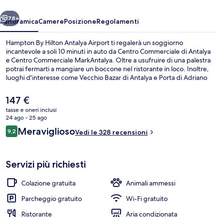
Airport
ietro
Avanti
78+
Panoramica
Camere
Posizione
Regolamenti
Hampton By Hilton Antalya Airport ti regalerà un soggiorno
incantevole a soli 10 minuti in auto da Centro Commerciale di Antalya
e Centro Commerciale MarkAntalya. Oltre a usufruire di una palestra
potrai fermarti a mangiare un boccone nel ristorante in loco. Inoltre,
luoghi d'interesse come Vecchio Bazar di Antalya e Porta di Adriano
si trovano a poca distanza in auto dalla struttura. Le recensioni degli
ospiti lodano il personale gentile della struttura.
Il
147 €
prezzo
tasse e oneri inclusi
attuale
24 ago - 25 ago
Ristorante
è
Recensioni
Meraviglioso
9,2
Vedi le 328 recensioni
147 €
9,2 su 10
Servizi più richiesti
Colazione gratuita
Animali ammessi
Parcheggio gratuito
Wi-Fi gratuito
Ristorante
Aria condizionata