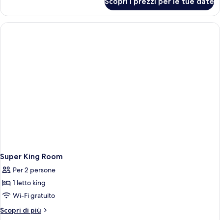
Scopri i prezzi per le tue date
King
Studio
Super King Room
Per 2 persone
1 letto king
Wi-Fi gratuito
Altri
Scopri di più
dettagli