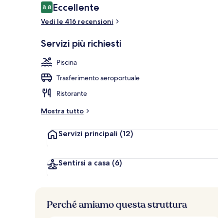
Recensioni
Eccellente
8,8
8,8 su 10
Vedi le 416 recensioni
Piscina copert
Servizi più richiesti
Piscina
Trasferimento aeroportuale
Ristorante
Mostra tutto
Servizi principali
(12)
Sentirsi a casa
(6)
Perché amiamo questa struttura