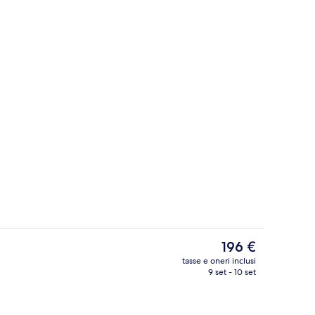
Esterni
Il
196 €
prezzo
tasse e oneri inclusi
attuale
9 set - 10 set
Colazione completa a pagamento, serv
è
196 €