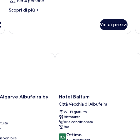
Per 4 persone
Altri
Scopri di più
dettagli
per
i
Vai ai prezzi
Camera
lgarve Albufeira by IHG
Hotel Baltum
Hotel
 Algarve Albufeira by
Hotel Baltum
Baltum
Città Vecchia di Albufeira
Città
Wi-Fi gratuito
Vecchia
Ristorante
di
Aria condizionata
tuita
Albufeira
Bar
o
8.2
Ottimo
8,2
isponibile