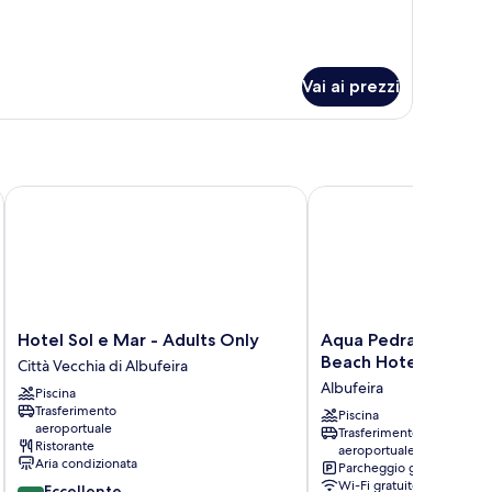
Vai ai prezzi
Hotel Sol e Mar - Adults Only
Aqua Pedra dos Bicos D
Hotel
Aqua
Hotel Sol e Mar - Adults Only
Aqua Pedra dos Bico
Sol
Pedra
Beach Hotel - Adults
Città Vecchia di Albufeira
e
dos
Albufeira
Piscina
Mar
Bicos
Trasferimento
-
Design
Piscina
aeroportuale
Trasferimento
Adults
Beach
Ristorante
aeroportuale
Only
Hotel
Aria condizionata
Parcheggio gratuito
Città
-
Wi-Fi gratuito
8.8
Eccellente