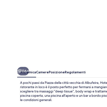
by
IHG
116+
Panoramica
Camere
Posizione
Regolamenti
A pochi passi da Piazza della città vecchia di Albufeira, Ho
ristorante in loco è il posto perfetto per fermarsi a mangia
scegliere tra massaggi “deep tissue”, body wrap e trattamenti
piscina coperta, una piscina all'aperto e un bar a bordo pis
le condizioni generali.