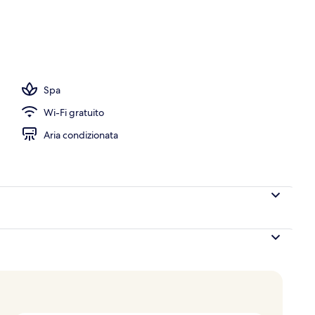
a, piscina all'aperto, ombrelloni da piscina, lettini
Spa
Wi-Fi gratuito
Aria condizionata