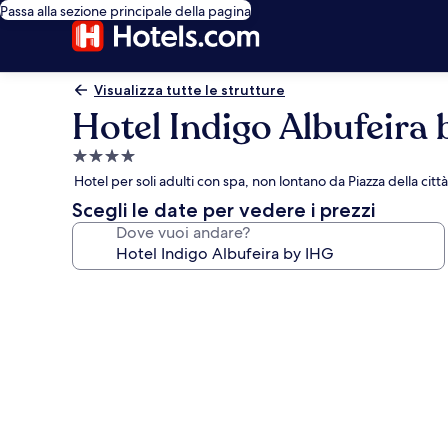
Passa alla sezione principale della pagina
Visualizza tutte le strutture
Hotel Indigo Albufeira
Struttura
a
Hotel per soli adulti con spa, non lontano da Piazza della citt
4.0
Scegli le date per vedere i prezzi
stelle
Dove vuoi andare?
Galleria
fotografica
per
Hotel
Indigo
Albufeira