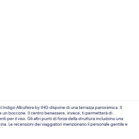
Bar (in loco)
tel Indigo Albufeira by IHG dispone di una terrazza panoramica. Il
re un boccone. Il centro benessere, invece, ti permetterà di
 per il viso. Gli altri punti di forza della struttura includono una
Esterni
cina. Le recensioni dei viaggiatori menzionano il personale gentile e