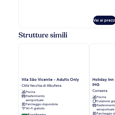
Vai ai prezz
Strutture simili
Vila São Vicente - Adults Only
Holiday Inn A
Vila
Holiday
Vila São Vicente - Adults Only
Holiday Inn
São
Inn
IHG
Città Vecchia di Albufeira
Vicente
Algarve
Correeira
Piscina
-
Albufeira
Trasferimento
Adults
by
Piscina
aeroportuale
Colazione gra
Only
IHG
Parcheggio disponibile
Trasferiment
Città
Correeira
Wi-Fi gratuito
aeroportuale
Vecchia
Parcheggio d
8.8
Eccellente