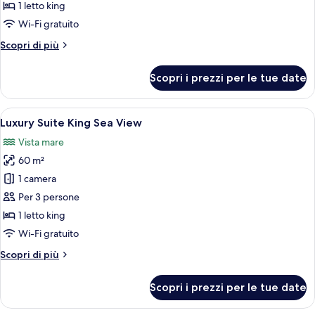
Suite
1 letto king
King
Wi-Fi gratuito
Garden
Altri
Scopri di più
View
dettagli
per
Scopri i prezzi per le tue date
Luxury
Suite
King
Apri
Una camera d'albergo moderna con un l
5
Garden
Luxury Suite King Sea View
tutte
View
Vista mare
le
60 m²
foto
per
1 camera
Luxury
Per 3 persone
Suite
1 letto king
King
Wi-Fi gratuito
Sea
Altri
Scopri di più
View
dettagli
per
Scopri i prezzi per le tue date
Luxury
Suite