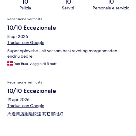
10
10
10
Pulizia
Servizi
Personale e servizio
Recensioni
Recensione verificata
10/10 Eccezionale
8 apr 2026
Traduci con Google
Super oplevelse - alt var som beskrevet og morgenmaden
endnu bedre
Dan Braa, viaggio di 5 notti
Recensione verificata
10/10 Eccezionale
19 apr 2026
Traduci con Google
周邊商店距離較遠 其它都很好