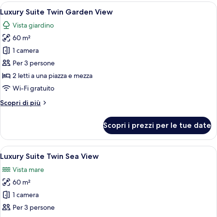
King
Apri
Biancheria da letto di alta qualità, m
4
Sea
Luxury Suite Twin Garden View
tutte
View
Vista giardino
le
60 m²
foto
per
1 camera
Luxury
Per 3 persone
Suite
2 letti a una piazza e mezza
Twin
Wi-Fi gratuito
Garden
Altri
Scopri di più
View
dettagli
per
Scopri i prezzi per le tue date
Luxury
Suite
Twin
Apri
Camera d'albergo con due letti, un'are
5
Garden
Luxury Suite Twin Sea View
tutte
View
Vista mare
le
60 m²
foto
per
1 camera
Luxury
Per 3 persone