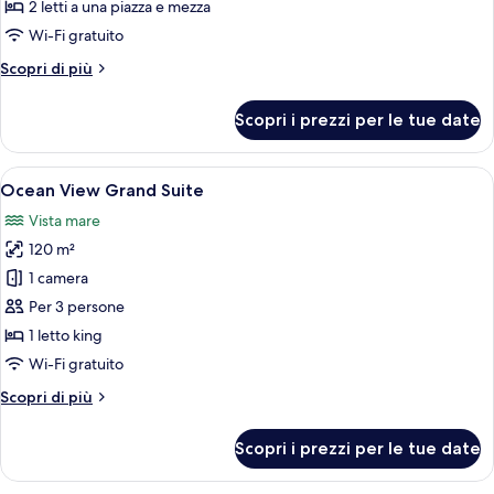
Suite
2 letti a una piazza e mezza
Twin
Wi-Fi gratuito
Sea
Altri
Scopri di più
View
dettagli
per
Scopri i prezzi per le tue date
Luxury
Suite
Twin
Apri
Una camera d'hotel moderna con un let
7
Sea
Ocean View Grand Suite
tutte
View
Vista mare
le
120 m²
foto
per
1 camera
Ocean
Per 3 persone
View
1 letto king
Grand
Wi-Fi gratuito
Suite
Altri
Scopri di più
dettagli
per
Scopri i prezzi per le tue date
Ocean
View