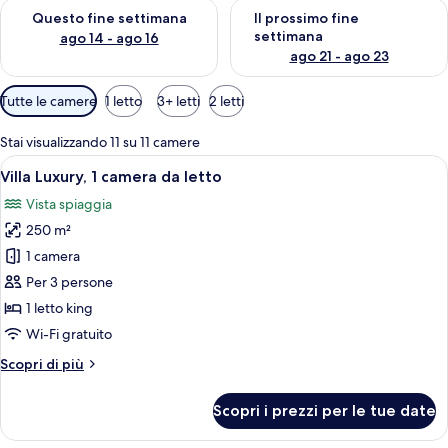
Verifica la disponibilità per questo fine settimana, ago 14 - ag
Verifica la disponibilità per i
Questo fine settimana
Il prossimo fine
settimana
ago 14 - ago 16
ago 21 - ago 23
Filtri
Tutte le camere
1 letto
3+ letti
2 letti
disponibili
per
Stai visualizzando 11 su 11 camere
le
Apri
Camera d'albergo moderna con un letto
7
Villa Luxury, 1 camera da letto
camere
tutte
Vista spiaggia
le
250 m²
foto
per
1 camera
Villa
Per 3 persone
Luxury,
1 letto king
1
Wi-Fi gratuito
camera
Altri
Scopri di più
da
dettagli
letto
per
Scopri i prezzi per le tue date
Villa
Luxury,