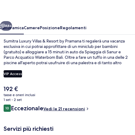
Villas
&
Resort
ietro
Avanti
by
88+
Panoramica
Camere
Posizione
Regolamenti
Pramana
Sumitra Luxury Villas & Resort by Pramana ti regalerà una vacanza
esclusiva in cui potrai approfittare di un miniclub per bambini
(gratuito) e alloggiare a 15 minuti in auto da Spiaggia di Sanur e
Parco Acquatico Waterbom Bali. Oltre a fare un tuffo in una delle 2
piscine all'aperto potrai usufruire di una palestra e di tanto altro
ancora. In questo hotel di lusso troverai anche un lazy river, un
miniclub e biciclette gratuite.
VIP Access
Il
192 €
Villa Luxury, 1 camera da letto | Piscina
prezzo
tasse e oneri inclusi
attuale
1 set - 2 set
è
Recensioni
Eccezionale
10
Vedi le 21 recensioni
192 €
10 su 10
Servizi più richiesti