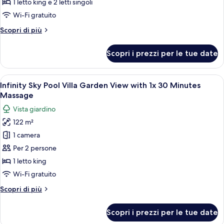
1 letto king e 2 letti singoli
Wi-Fi gratuito
Altri
Scopri di più
dettagli
per
Scopri i prezzi per le tue date
Suite
Presidenziale
Apri
Una camera d'albergo moderna con un l
5
Infinity Sky Pool Villa Garden View with 1x 30 Minutes
tutte
Massage
le
Vista giardino
foto
122 m²
per
1 camera
Infinity
Sky
Per 2 persone
Pool
1 letto king
Villa
Wi-Fi gratuito
Garden
Altri
Scopri di più
View
dettagli
with
per
Scopri i prezzi per le tue date
Infinity
1x