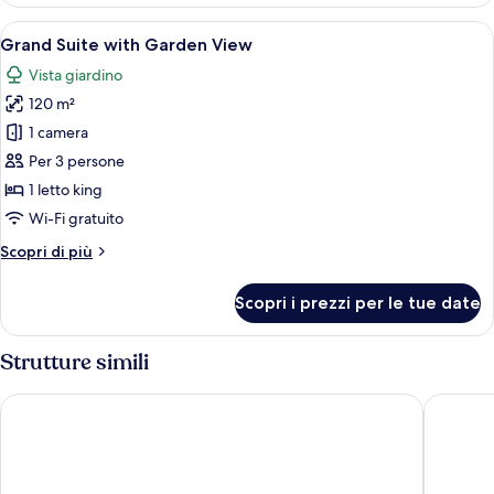
Sky
30
Pool
Apri
Una camera d'albergo con un letto, un
Minutes
3
Villa
Grand Suite with Garden View
tutte
Massage
Garden
Vista giardino
View
le
with
120 m²
foto
1x
per
1 camera
30
Grand
Minutes
Per 3 persone
Massage
Suite
1 letto king
with
Wi-Fi gratuito
Garden
Altri
Scopri di più
View
dettagli
per
Scopri i prezzi per le tue date
Grand
Suite
with
Strutture simili
Garden
View
The Meru Sanur
Hyatt Re