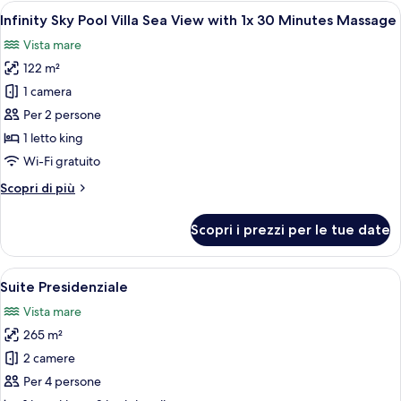
Grand
Apri
Una moderna camera d'albergo con un l
6
Suite
Infinity Sky Pool Villa Sea View with 1x 30 Minutes Massage
tutte
Vista mare
le
122 m²
foto
per
1 camera
Infinity
Per 2 persone
Sky
1 letto king
Pool
Wi-Fi gratuito
Villa
Altri
Scopri di più
Sea
dettagli
View
per
Scopri i prezzi per le tue date
with
Infinity
Sky
1x
Pool
Apri
Una piscina a sfioro moderna con vista 
30
10
Villa
Suite Presidenziale
tutte
Minutes
Sea
Vista mare
View
le
Massage
with
265 m²
foto
1x
per
2 camere
30
Suite
Minutes
Per 4 persone
Massage
Presidenziale