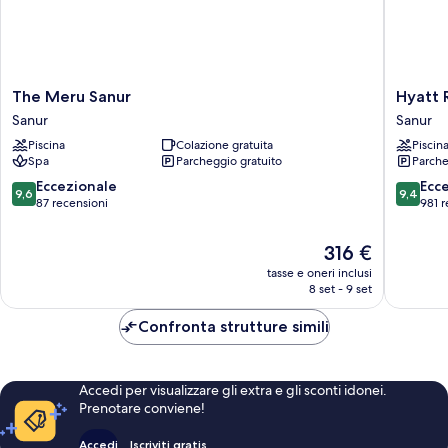
The
Hyatt
The Meru Sanur
Hyatt 
Meru
Regenc
Sanur
Sanur
Sanur
Bali
Piscina
Colazione gratuita
Piscin
Sanur
Sanur
Spa
Parcheggio gratuito
Parche
9.6
9.4
Eccezionale
Ecc
9,6
9,4
su
su
87 recensioni
981 r
10,
10,
Eccezionale,
Eccezion
Il
316 €
87
981
prezzo
tasse e oneri inclusi
recensioni
recensio
attuale
8 set - 9 set
è
316 €
Confronta strutture simili
Accedi per visualizzare gli extra e gli sconti idonei.
Prenotare conviene!
Accedi
Iscriviti gratis