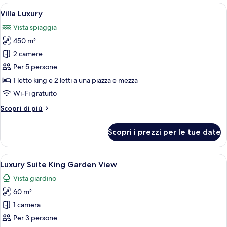
1
Apri
Una camera d'albergo moderna con due l
15
camera
Villa Luxury
tutte
da
Vista spiaggia
letto
le
450 m²
foto
per
2 camere
Villa
Per 5 persone
Luxury
1 letto king e 2 letti a una piazza e mezza
Wi-Fi gratuito
Altri
Scopri di più
dettagli
per
Scopri i prezzi per le tue date
Villa
Luxury
Apri
Una camera d'hotel moderna con un let
6
Luxury Suite King Garden View
tutte
Vista giardino
le
60 m²
foto
per
1 camera
Luxury
Per 3 persone