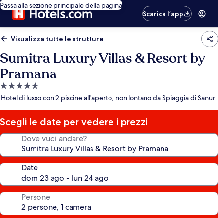
Passa alla sezione principale della pagina
Scarica l’app
Visualizza tutte le strutture
Sumitra Luxury Villas & Resort by
Pramana
Struttura
a
Hotel di lusso con 2 piscine all'aperto, non lontano da Spiaggia di Sanur
5.0
stelle
Scegli le date per vedere i prezzi
Dove vuoi andare?
Date
Persone