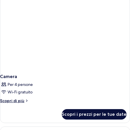
Ocean
View
Camera
Per 4 persone
Wi-Fi gratuito
Altri
Scopri di più
dettagli
per
Scopri i prezzi per le tue date
Camera