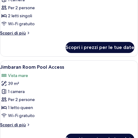
foto
per
Per 2 persone
Camera
2 letti singoli
Deluxe
Wi-Fi gratuito
Altri
Scopri di più
dettagli
per
Scopri i prezzi per le tue date
Camera
Deluxe
Apri
Una camera d'albergo moderna con un l
13
Jimbaran Room Pool Access
tutte
Vista mare
le
39 m²
foto
per
1 camera
Jimbaran
Per 2 persone
Room
1 letto queen
Pool
Wi-Fi gratuito
Access
Altri
Scopri di più
dettagli
per