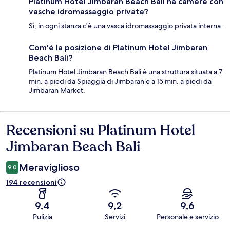
Platinum Hotel Jimbaran Beach Bali ha camere con
vasche idromassaggio private?
Sì, in ogni stanza c'è una vasca idromassaggio privata interna.
Com'è la posizione di Platinum Hotel Jimbaran
Beach Bali?
Platinum Hotel Jimbaran Beach Bali è una struttura situata a 7
min. a piedi da Spiaggia di Jimbaran e a 15 min. a piedi da
Jimbaran Market.
Recensioni su Platinum Hotel
Recensioni
Jimbaran Beach Bali
Meraviglioso
9,0
194 recensioni
9,4
9,2
9,6
Pulizia
Servizi
Personale e servizio