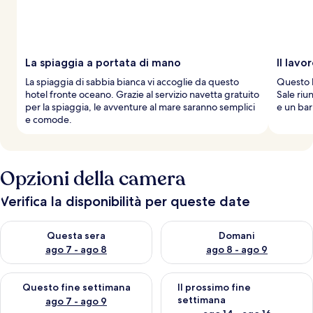
La spiaggia a portata di mano
Il lavo
La spiaggia di sabbia bianca vi accoglie da questo
Questo h
hotel fronte oceano. Grazie al servizio navetta gratuito
Sale riun
per la spiaggia, le avventure al mare saranno semplici
e un bar 
e comode.
Opzioni della camera
Verifica la disponibilità per queste date
Verifica la disponibilità per questa sera, ago 7 - ago 8
Verifica la disponibilità per d
Questa sera
Domani
ago 7 - ago 8
ago 8 - ago 9
Verifica la disponibilità per questo fine settimana, ago 7 - ago
Verifica la disponibilità per il
Questo fine settimana
Il prossimo fine
settimana
ago 7 - ago 9