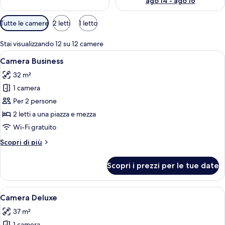
ago 14 - ago 16
Filtri
Tutte le camere
2 letti
1 letto
disponibili
per
Stai visualizzando 12 su 12 camere
le
Apri
Camera d'albergo con due letti, una TV 
7
Camera Business
camere
tutte
32 m²
le
1 camera
foto
per
Per 2 persone
Camera
2 letti a una piazza e mezza
Business
Wi-Fi gratuito
Altri
Scopri di più
dettagli
per
Scopri i prezzi per le tue date
Camera
Business
Apri
Una camera d'albergo con due letti, un
6
Camera Deluxe
tutte
37 m²
le
1 camera