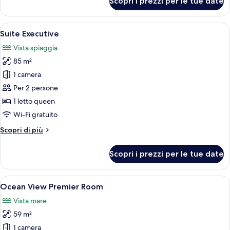
Scopri i prezzi per le tue date
Camera
(Ocean
View)
Apri
Una sala conferenze moderna con un tav
11
Suite Executive
tutte
Vista spiaggia
le
85 m²
foto
per
1 camera
Suite
Per 2 persone
Executive
1 letto queen
Wi-Fi gratuito
Altri
Scopri di più
dettagli
per
Scopri i prezzi per le tue date
Suite
Executive
Apri
Camera d'albergo moderna con un letto 
8
Ocean View Premier Room
tutte
Vista mare
le
59 m²
foto
per
1 camera