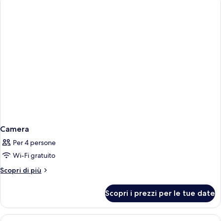
Camera
Per 4 persone
Wi-Fi gratuito
Altri
Scopri di più
dettagli
per
Scopri i prezzi per le tue date
Camera