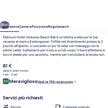
Jimbaran
Beach
Bali
ietro
Avanti
113+
Panoramica
Camere
Posizione
Regolamenti
Platinum Hotel Jimbaran Beach Bali è un'ottima scelta per le tue
vacanze al mare a Kedonganan. Tuffati nel divertimento presso le 2
piscine all'aperto, o concediti un po' di relax con massaggi con le
pietre calde, trattamenti per il viso e scrub corpo. Il bar/caffetteria in
loco è ideale per uno spuntino, mentre per concludere la serata non
c'è niente di meglio del bar/lounge. Le altre dotazioni di questo
hotel di lusso includono un'azienda vinicola annessa, un miniclub per
Il
81 €
bambini (gratuito) e una palestra.
prezzo
tasse e oneri inclusi
attuale
1 set - 2 set
Sulla spiaggia, sabbia bianca, navetta 
è
Recensioni
Meraviglioso
9,0
Vedi le 194 recensioni
81 €
9,0 su 10
Servizi più richiesti
Piscina
Colazione gratuita