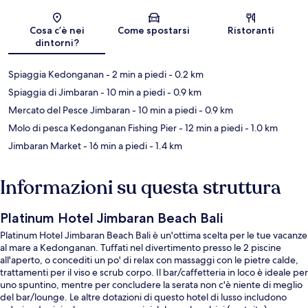
Mappa
Cosa c’è nei
Come spostarsi
Ristoranti
dintorni?
Spiaggia Kedonganan
- 2 min a piedi
- 0.2 km
Spiaggia di Jimbaran
- 10 min a piedi
- 0.9 km
Mercato del Pesce Jimbaran
- 10 min a piedi
- 0.9 km
Molo di pesca Kedonganan Fishing Pier
- 12 min a piedi
- 1.0 km
Jimbaran Market
- 16 min a piedi
- 1.4 km
Informazioni su questa struttura
Platinum Hotel Jimbaran Beach Bali
Platinum Hotel Jimbaran Beach Bali è un'ottima scelta per le tue vacanze
al mare a Kedonganan. Tuffati nel divertimento presso le 2 piscine
all'aperto, o concediti un po' di relax con massaggi con le pietre calde,
trattamenti per il viso e scrub corpo. Il bar/caffetteria in loco è ideale per
uno spuntino, mentre per concludere la serata non c'è niente di meglio
del bar/lounge. Le altre dotazioni di questo hotel di lusso includono