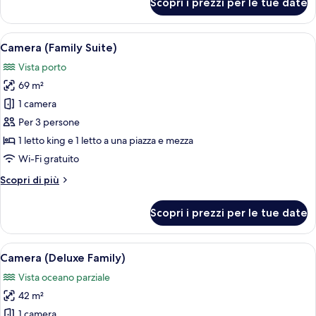
Scopri i prezzi per le tue date
Jimbaran
Room
Pool
Apri
Una camera d'albergo moderna con un 
10
Access
Camera (Family Suite)
tutte
Vista porto
le
69 m²
foto
per
1 camera
Camera
Per 3 persone
(Family
1 letto king e 1 letto a una piazza e mezza
Suite)
Wi-Fi gratuito
Altri
Scopri di più
dettagli
per
Scopri i prezzi per le tue date
Camera
(Family
Suite)
Apri
Una camera d'albergo con tre letti, una
7
Camera (Deluxe Family)
tutte
Vista oceano parziale
le
42 m²
foto
per
1 camera