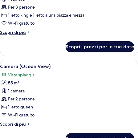
Camera
Per 3 persone
(Deluxe
1 letto king e 1 letto a una piazza e mezza
Family)
Wi-Fi gratuito
Altri
Scopri di più
dettagli
per
Scopri i prezzi per le tue date
Camera
(Deluxe
Family)
Apri
Camera (Ocean View) | Una cassaforte i
10
Camera (Ocean View)
tutte
Vista spiaggia
le
55 m²
foto
per
1 camera
Camera
Per 2 persone
(Ocean
1 letto queen
View)
Wi-Fi gratuito
Altri
Scopri di più
dettagli
per