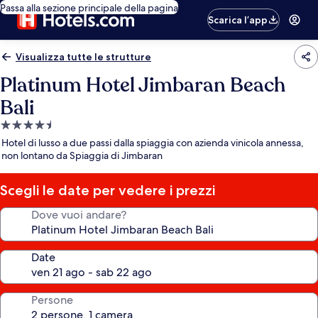
Passa alla sezione principale della pagina
Scarica l’app
Visualizza tutte le strutture
Platinum Hotel Jimbaran Beach
Bali
Struttura
a
Hotel di lusso a due passi dalla spiaggia con azienda vinicola annessa,
4.5
non lontano da Spiaggia di Jimbaran
stelle
Scegli le date per vedere i prezzi
Dove vuoi andare?
Date
Persone