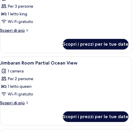
Ocean
Per 3 persone
View
1 letto king
Premier
Wi-Fi gratuito
Room
Altri
Scopri di più
dettagli
per
Scopri i prezzi per le tue date
Ocean
View
Premier
Apri
Una camera d'albergo con due letti, un
4
Room
Jimbaran Room Partial Ocean View
tutte
1 camera
le
Per 2 persone
foto
per
1 letto queen
Jimbaran
Wi-Fi gratuito
Room
Altri
Scopri di più
Partial
dettagli
Ocean
per
Scopri i prezzi per le tue date
Jimbaran
View
Room
Partial