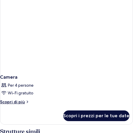
Camera
Per 4 persone
Wi-Fi gratuito
Altri
Scopri di più
dettagli
per
Scopri i prezzi per le tue date
Camera
Strutture simili