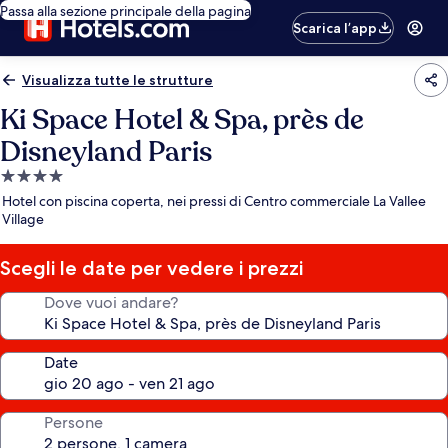
Passa alla sezione principale della pagina
Scarica l’app
Visualizza tutte le strutture
Ki Space Hotel & Spa, près de
Disneyland Paris
Struttura
a
Hotel con piscina coperta, nei pressi di Centro commerciale La Vallee
4.0
Village
stelle
Scegli le date per vedere i prezzi
Dove vuoi andare?
Date
Persone