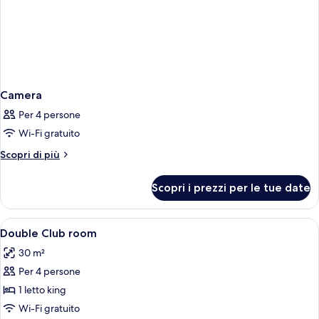
Camera
Per 4 persone
Wi-Fi gratuito
Altri
Scopri di più
dettagli
per
Scopri i prezzi per le tue date
Camera
Apri
Una camera d'albergo moderna con un l
8
Double Club room
tutte
30 m²
le
Per 4 persone
foto
per
1 letto king
Double
Wi-Fi gratuito