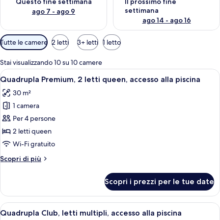
Questo fine settimana
Il prossimo fine
settimana
ago 7 - ago 9
ago 14 - ago 16
Filtri
Tutte le camere
2 letti
3+ letti
1 letto
disponibili
per
Stai visualizzando 10 su 10 camere
le
Apri
Camera d'albergo con due letti, bianch
8
Quadrupla Premium, 2 letti queen, accesso alla piscina
camere
tutte
30 m²
le
1 camera
foto
per
Per 4 persone
Quadrupla
2 letti queen
Premium,
Wi-Fi gratuito
2
Altri
Scopri di più
letti
dettagli
queen,
per
Scopri i prezzi per le tue date
Quadrupla
accesso
Premium,
alla
2
Apri
Una camera d'albergo moderna con un 
piscina
5
letti
Quadrupla Club, letti multipli, accesso alla piscina
tutte
queen,