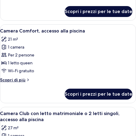
matrimoniale
dettagli
o
per
Scopri i prezzi per le tue date
Camera
2
Premium
letti
con
Apri
Camera d'albergo moderna con un lett
singoli,
5
letto
Camera Comfort, accesso alla piscina
tutte
matrimoniale
accesso
21 m²
o
le
alla
2
1 camera
foto
piscina
letti
per
Per 2 persone
singoli,
Camera
accesso
1 letto queen
alla
Comfort,
Wi-Fi gratuito
piscina
accesso
Altri
Scopri di più
alla
dettagli
piscina
per
Scopri i prezzi per le tue date
Camera
Comfort,
accesso
Apri
Camera d'albergo con un letto grande,
6
alla
Camera Club con letto matrimoniale o 2 letti singoli,
tutte
piscina
accesso alla piscina
le
27 m²
foto
1 camera