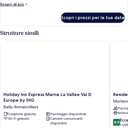
Club
Altri
Scopri di più
room
dettagli
per
Scopri i prezzi per le tue date
Double
Club
room
Strutture simili
Holiday Inn Express Marne La Vallee Val D Europe by IHG
Residenc
Holiday
Residen
Holiday Inn Express Marne La Vallee Val D
Reside
Inn
du
Europe by IHG
Montevr
Express
Parc
Bailly-Romainvilliers
Piscin
Marne
-
Anima
La
Colazione gratuita
Parcheggio disponibile
Val
Wi-Fi gratuito
Camere comunicanti
Vallee
D'Europ
8.8
Ecc
8,8
disponibili
Val
Montevr
su
1.065