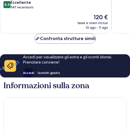
D
8.8
10,
Eccellente
8,8
Europe
su
Eccellen
547 recensioni
by
10,
1.065
Il
120 €
IHG
Eccellente,
recensio
prezzo
Bailly-
547
tasse e oneri inclusi
attuale
Romainvilliers
10 ago - 11 ago
recensioni
è
120 €
Confronta strutture simili
Accedi per visualizzare gli extra e gli sconti idonei.
Prenotare conviene!
Accedi
Iscriviti gratis
Informazioni sulla zona