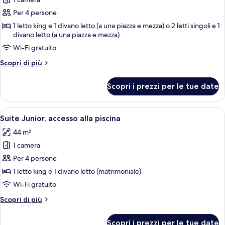
per
Per 4 persone
Camera
Club
1 letto king e 1 divano letto (a una piazza e mezza) o 2 letti singoli e 1
divano letto (a una piazza e mezza)
con
Wi-Fi gratuito
letto
matrimoniale
Altri
Scopri di più
o
dettagli
per
2
Scopri i prezzi per le tue date
Camera
letti
Club
singoli,
con
Apri
Una camera da letto moderna con un le
8
letto
accesso
Suite Junior, accesso alla piscina
tutte
matrimoniale
alla
44 m²
o
le
piscina
2
1 camera
foto
letti
per
Per 4 persone
singoli,
Suite
accesso
1 letto king e 1 divano letto (matrimoniale)
alla
Junior,
Wi-Fi gratuito
piscina
accesso
Altri
Scopri di più
alla
dettagli
piscina
per
Scopri i prezzi per le tue date