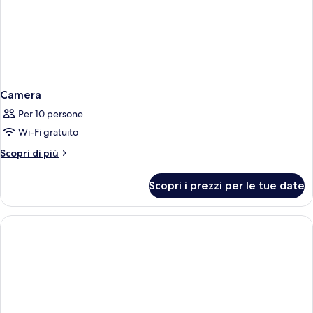
Camera
Per 10 persone
Wi-Fi gratuito
Altri
Scopri di più
dettagli
per
Scopri i prezzi per le tue date
Camera