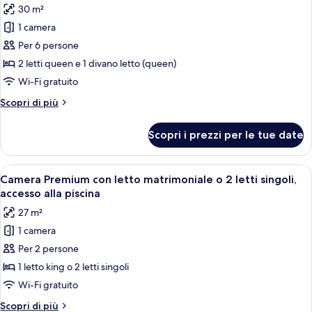
30 m²
accesso
le
alla
1 camera
foto
piscina
per
Per 6 persone
Quadrupla
2 letti queen e 1 divano letto (queen)
Club,
Wi-Fi gratuito
letti
Altri
Scopri di più
multipli,
dettagli
accesso
per
Scopri i prezzi per le tue date
Quadrupla
alla
Club,
piscina
letti
Apri
Una camera d'albergo con un letto gran
8
multipli,
Camera Premium con letto matrimoniale o 2 letti singoli,
tutte
accesso
accesso alla piscina
alla
le
27 m²
piscina
foto
1 camera
per
Per 2 persone
Camera
Premium
1 letto king o 2 letti singoli
con
Wi-Fi gratuito
letto
Altri
Scopri di più