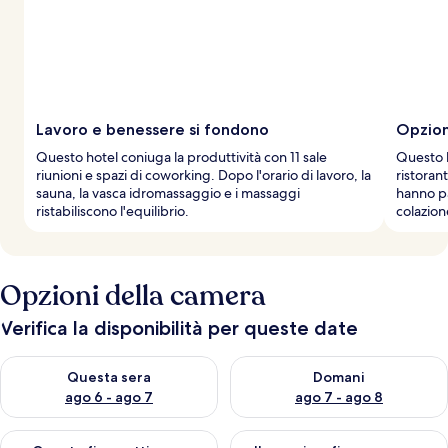
Lavoro e benessere si fondono
Opzion
Questo hotel coniuga la produttività con 11 sale
Questo h
riunioni e spazi di coworking. Dopo l'orario di lavoro, la
ristoran
sauna, la vasca idromassaggio e i massaggi
hanno pa
ristabiliscono l'equilibrio.
colazion
Opzioni della camera
Verifica la disponibilità per queste date
Verifica la disponibilità per questa sera, ago 6 - ago 7
Verifica la disponibilità per d
Questa sera
Domani
ago 6 - ago 7
ago 7 - ago 8
Verifica la disponibilità per questo fine settimana, ago 7 - ago
Verifica la disponibilità per il