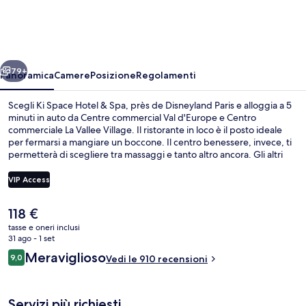
Hotel
&
Spa,
ietro
Avanti
près
79+
Panoramica
Camere
Posizione
Regolamenti
de
Scegli Ki Space Hotel & Spa, près de Disneyland Paris e alloggia a 5
Disneyland
minuti in auto da Centre commercial Val d'Europe e Centro
commerciale La Vallee Village. Il ristorante in loco è il posto ideale
Paris
per fermarsi a mangiare un boccone. Il centro benessere, invece, ti
permetterà di scegliere tra massaggi e tanto altro ancora. Gli altri
punti di forza della struttura includono una piscina coperta, un
bar/lounge e una palestra.
VIP Access
Il
118 €
Piscina coperta
prezzo
tasse e oneri inclusi
attuale
31 ago - 1 set
è
Recensioni
Meraviglioso
9,0
Vedi le 910 recensioni
118 €
9,0 su 10
Servizi più richiesti