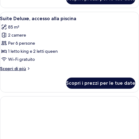
Suite
Junior,
accesso
Apri
Una camera da letto moderna con un le
6
alla
Suite Deluxe, accesso alla piscina
tutte
piscina
85 m²
le
2 camere
foto
per
Per 6 persone
Suite
1 letto king e 2 letti queen
Deluxe,
Wi-Fi gratuito
accesso
Altri
Scopri di più
alla
dettagli
piscina
per
Scopri i prezzi per le tue date
Suite
Deluxe,
accesso
alla
piscina