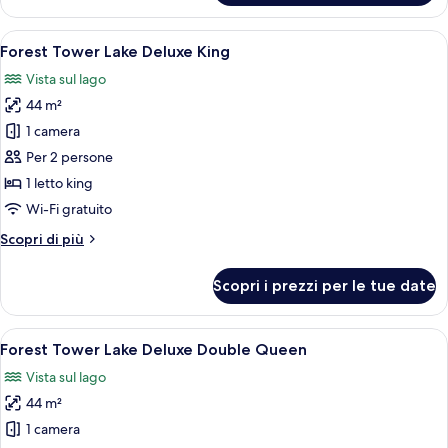
Tower
Lake
Apri
Una camera d'albergo con un letto gran
5
Deluxe
Forest Tower Lake Deluxe King
tutte
Double
Vista sul lago
Queen
le
44 m²
foto
per
1 camera
Forest
Per 2 persone
Tower
1 letto king
Lake
Wi-Fi gratuito
Deluxe
Altri
Scopri di più
King
dettagli
per
Scopri i prezzi per le tue date
Forest
Tower
Lake
Apri
Una camera d'albergo con due letti, una
5
Deluxe
Forest Tower Lake Deluxe Double Queen
tutte
King
Vista sul lago
le
44 m²
foto
per
1 camera