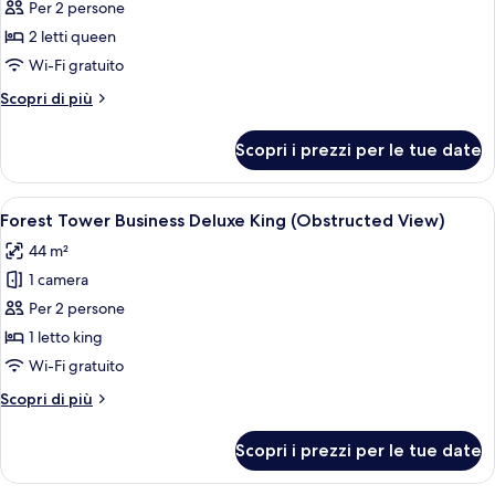
Forest
Per 2 persone
Tower
2 letti queen
Lake
Wi-Fi gratuito
Deluxe
Altri
Scopri di più
Double
dettagli
Queen
per
Scopri i prezzi per le tue date
Forest
Tower
Lake
Apri
Copriletto in piuma, minibar, una cass
6
Deluxe
Forest Tower Business Deluxe King (Obstructed View)
tutte
Double
44 m²
Queen
le
1 camera
foto
per
Per 2 persone
Forest
1 letto king
Tower
Wi-Fi gratuito
Business
Altri
Scopri di più
Deluxe
dettagli
King
per
Scopri i prezzi per le tue date
Forest
(Obstructed
Tower
View)