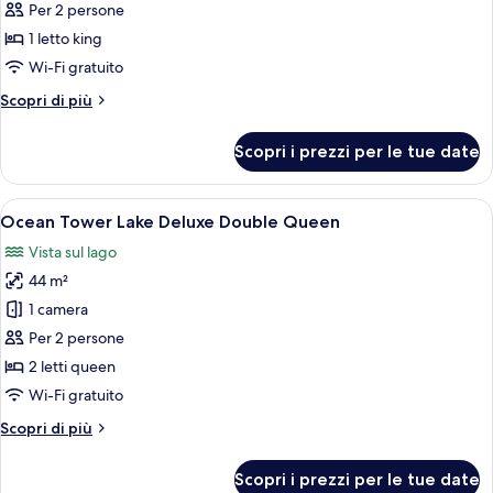
Per 2 persone
[Chef's
for
2(9:00~10:30am)+Wellness
Kitchen
1 letto king
Club
2nd
Wi-Fi gratuito
session]Sun
Altri
Scopri di più
Tower
dettagli
Sun
per
Scopri i prezzi per le tue date
[Chef's
Suite
Kitchen
King+
2nd
Apri
Copriletto in piuma, minibar, una cass
Breakfast
7
session]Sun
Ocean Tower Lake Deluxe Double Queen
tutte
Tower
for
Vista sul lago
Sun
le
2
Suite
44 m²
foto
(9:00~10:30am)
King+
per
1 camera
+
Breakfast
Ocean
for
Per 2 persone
Wellness
2
Tower
Club
2 letti queen
(9:00~10:30am)
Lake
Wi-Fi gratuito
+
Deluxe
Wellness
Altri
Scopri di più
Double
Club
dettagli
Queen
per
Scopri i prezzi per le tue date
Ocean