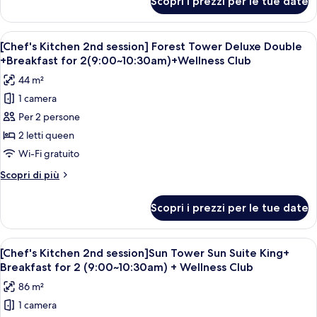
Scopri i prezzi per le tue date
[Chef's
Deluxe
Kitchen
King
2nd
Apri
Una camera d'albergo con due letti, un
+
6
session]
[Chef's Kitchen 2nd session] Forest Tower Deluxe Double
tutte
Forest
Breakfast
+Breakfast for 2(9:00~10:30am)+Wellness Club
Tower
le
for
44 m²
Deluxe
foto
2(9:00~10:30am)
King
1 camera
per
+Wellness
+
Per 2 persone
[Chef's
Breakfast
Club
for
Kitchen
2 letti queen
2(9:00~10:30am)
2nd
Wi-Fi gratuito
+Wellness
session]
Club
Altri
Scopri di più
Forest
dettagli
Tower
per
Scopri i prezzi per le tue date
[Chef's
Deluxe
Kitchen
Double
2nd
Apri
Una camera d'albergo moderna con un l
+Breakfast
5
session]
[Chef's Kitchen 2nd session]Sun Tower Sun Suite King+
tutte
Forest
for
Breakfast for 2 (9:00~10:30am) + Wellness Club
Tower
le
2(9:00~10:30am)+Wellness
86 m²
Deluxe
foto
Club
Double
1 camera
per
+Breakfast