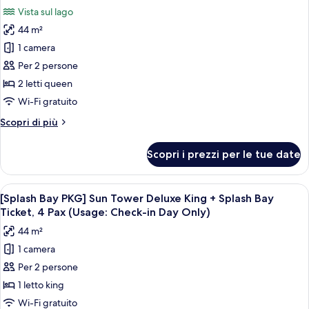
Lake
le
Ticket,
Vista sul lago
Deluxe
foto
4Pax(Usage:
King
44 m²
per
Check-
+
1 camera
[Splash
Splash
in
Bay
Bay
Per 2 persone
DayOnly)
Ticket,
PKG]
2 letti queen
4Pax(Usage:
Forest
Check-
Wi-Fi gratuito
Tower
in
Altri
Scopri di più
DayOnly)
Lake
dettagli
Deluxe
per
Scopri i prezzi per le tue date
[Splash
Double
Bay
Queen+SplashBayTicket,4Pax
PKG]
Apri
Una camera d'albergo moderna con un l
(Usage:
4
Forest
[Splash Bay PKG] Sun Tower Deluxe King + Splash Bay
tutte
CI
Tower
Ticket, 4 Pax (Usage: Check-in Day Only)
Lake
le
Day
44 m²
Deluxe
foto
Only)
Double
1 camera
per
Queen+SplashBayTicket,4Pax
Per 2 persone
[Splash
(Usage:
CI
Bay
1 letto king
Day
PKG]
Wi-Fi gratuito
Only)