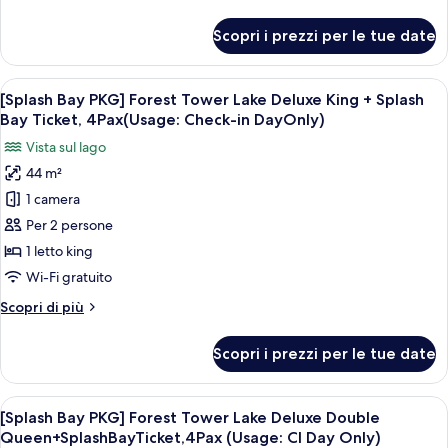
Tower
in
dettagli
DayOnly)
Business
per
Scopri i prezzi per le tue date
[Splash
Deluxe
Bay
King
PKG]
Apri
Una camera d'albergo con un letto gran
(NoView)+SplashBayTicket,4Pax(Usage:CI
5
Forest
[Splash Bay PKG] Forest Tower Lake Deluxe King + Splash
tutte
Tower
Day
Bay Ticket, 4Pax(Usage: Check-in DayOnly)
Business
le
Only)
Vista sul lago
Deluxe
foto
King
44 m²
per
(NoView)+SplashBayTicket,4Pax(Usage:CI
1 camera
[Splash
Day
Only)
Bay
Per 2 persone
PKG]
1 letto king
Forest
Wi-Fi gratuito
Tower
Altri
Scopri di più
Lake
dettagli
Deluxe
per
Scopri i prezzi per le tue date
[Splash
King
Bay
+
PKG]
Apri
Una camera d'albergo con due letti, una
Splash
5
Forest
[Splash Bay PKG] Forest Tower Lake Deluxe Double
tutte
Bay
Tower
Queen+SplashBayTicket,4Pax (Usage: CI Day Only)