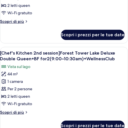
2nd
2 letti queen
session]Ocean
Wi-Fi gratuito
Tower
Altri
Scopri di più
Lake
dettagli
Deluxe
per
Scopri i prezzi per le tue date
[Chef's
Double
Kitchen
Queen+BF
2nd
Apri
Una camera d'albergo con due letti, una
for
5
session]Ocean
[Chef's Kitchen 2nd session]Forest Tower Lake Deluxe
tutte
2(9:00~10:30am)+WellnessClub
Tower
Double Queen+BF for2(9:00~10:30am)+WellnessClub
Lake
le
Vista sul lago
Deluxe
foto
Double
44 m²
per
Queen+BF
1 camera
[Chef's
for
2(9:00~10:30am)+WellnessClub
Kitchen
Per 2 persone
2nd
2 letti queen
session]Forest
Wi-Fi gratuito
Tower
Altri
Scopri di più
Lake
dettagli
Deluxe
per
Scopri i prezzi per le tue date
[Chef's