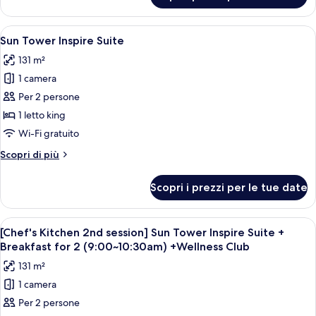
Accessible
Kitchen
King+Breakfast
2nd
Apri
Una camera d'hotel moderna con un lett
for
5
session]
Sun Tower Inspire Suite
tutte
Ocean
2(9:00~10:30am)+Wellness
131 m²
Tower
le
Club
Accessible
1 camera
foto
King+Breakfast
per
Per 2 persone
for
Sun
2(9:00~10:30am)+Wellness
1 letto king
Club
Tower
Wi-Fi gratuito
Inspire
Altri
Scopri di più
Suite
dettagli
per
Scopri i prezzi per le tue date
Sun
Tower
Inspire
Apri
Una camera d'hotel moderna con un lett
5
Suite
[Chef's Kitchen 2nd session] Sun Tower Inspire Suite +
tutte
Breakfast for 2 (9:00~10:30am) +Wellness Club
le
131 m²
foto
1 camera
per
Per 2 persone
[Chef's