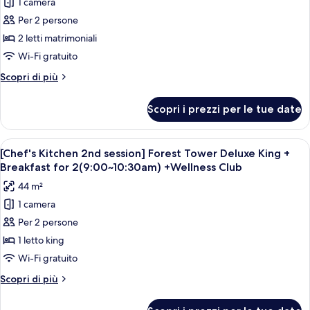
1 camera
foto
per
Per 2 persone
Ocean
2 letti matrimoniali
Tower
Wi-Fi gratuito
Deluxe
Altri
Scopri di più
Double
dettagli
Queen
per
Scopri i prezzi per le tue date
Ocean
Tower
Deluxe
Apri
Copriletto in piuma, minibar, una cass
6
Double
[Chef's Kitchen 2nd session] Forest Tower Deluxe King +
tutte
Queen
Breakfast for 2(9:00~10:30am) +Wellness Club
le
44 m²
foto
1 camera
per
Per 2 persone
[Chef's
Kitchen
1 letto king
2nd
Wi-Fi gratuito
session]
Altri
Scopri di più
Forest
dettagli
Tower
per