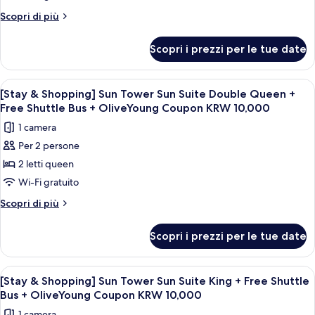
for
Altri
Scopri di più
2(9~10:30am)+Wellness
dettagli
per
Club
Scopri i prezzi per le tue date
[Chef's
Kitchen
2nd
Apri
Una camera d'albergo moderna con un'a
4
session]OceanTowerOceanSuiteDoubleQueen+Breakfast
[Stay & Shopping] Sun Tower Sun Suite Double Queen +
tutte
for
Free Shuttle Bus + OliveYoung Coupon KRW 10,000
2(9~10:30am)+Wellness
le
1 camera
Club
foto
Per 2 persone
per
2 letti queen
[Stay
&
Wi-Fi gratuito
Shopping]
Altri
Scopri di più
Sun
dettagli
per
Tower
Scopri i prezzi per le tue date
[Stay
Sun
&
Suite
Shopping]
Apri
Una camera d'albergo con un letto gra
5
Double
Sun
[Stay & Shopping] Sun Tower Sun Suite King + Free Shuttle
tutte
Tower
Queen
Bus + OliveYoung Coupon KRW 10,000
Sun
le
+
1 camera