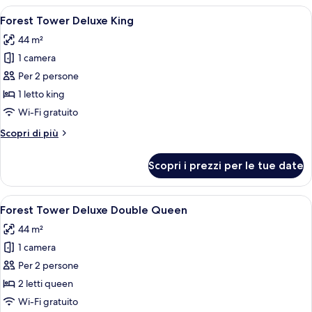
le
Apri
Copriletto in piuma, minibar, una cass
5
Forest Tower Deluxe King
camere
tutte
44 m²
le
1 camera
foto
per
Per 2 persone
Forest
1 letto king
Tower
Wi-Fi gratuito
Deluxe
Altri
Scopri di più
King
dettagli
per
Scopri i prezzi per le tue date
Forest
Tower
Deluxe
Apri
Una camera d'albergo con due letti, un
6
King
Forest Tower Deluxe Double Queen
tutte
44 m²
le
1 camera
foto
per
Per 2 persone
Forest
2 letti queen
Tower
Wi-Fi gratuito