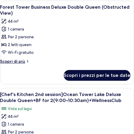
Business
Apri
Una camera d'albergo con due letti, un
4
Deluxe
Forest Tower Business Deluxe Double Queen (Obstructed
tutte
King
View)
(Obstructed
le
44 m²
View)
foto
1 camera
per
Per 2 persone
Forest
Tower
2 letti queen
Business
Wi-Fi gratuito
Deluxe
Altri
Scopri di più
Double
dettagli
Queen
per
Scopri i prezzi per le tue date
Forest
(Obstructed
Tower
View)
Business
Apri
Copriletto in piuma, minibar, una cass
6
Deluxe
[Chef's Kitchen 2nd session]Ocean Tower Lake Deluxe
tutte
Double
Double Queen+BF for 2(9:00~10:30am)+WellnessClub
Queen
le
Vista sul lago
(Obstructed
foto
View)
44 m²
per
1 camera
[Chef's
Kitchen
Per 2 persone