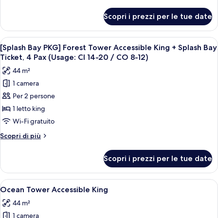
Forest
dettagli
Towr
per
Scopri i prezzi per le tue date
[Chef's
Accessible
Kitchen
King+Breakfast
2nd
Apri
Una camera d'albergo moderna con un g
for
5
session]
[Splash Bay PKG] Forest Tower Accessible King + Splash Bay
tutte
Forest
2(9:00~10:30am)+Wellness
Ticket, 4 Pax (Usage: CI 14-20 / CO 8-12)
Towr
le
Club
44 m²
Accessible
foto
King+Breakfast
1 camera
per
for
Per 2 persone
[Splash
2(9:00~10:30am)+Wellness
Club
Bay
1 letto king
PKG]
Wi-Fi gratuito
Forest
Altri
Scopri di più
Tower
dettagli
Accessible
per
Scopri i prezzi per le tue date
[Splash
King
Bay
+
PKG]
Apri
Camera d'albergo moderna con un grande
Splash
5
Forest
Ocean Tower Accessible King
tutte
Tower
Bay
44 m²
Accessible
le
Ticket,
King
1 camera
foto