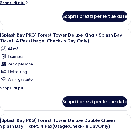
PKG]
Altri
Scopri di più
Sun
dettagli
per
Tower
Scopri i prezzi per le tue date
[Splash
Deluxe
Bay
Double
PKG]
Apri
Copriletto in piuma, minibar, una cass
6
Queen
Sun
[Splash Bay PKG] Forest Tower Deluxe King + Splash Bay
tutte
Tower
+
Ticket, 4 Pax (Usage: Check-in Day Only)
Deluxe
le
Splash
44 m²
Double
foto
Bay
Queen
1 camera
per
+
(2pm~8pm)
Per 2 persone
[Splash
Splash
Bay
Bay
1 letto king
(2pm~8pm)
PKG]
Wi-Fi gratuito
Forest
Altri
Scopri di più
Tower
dettagli
Deluxe
per
Scopri i prezzi per le tue date
[Splash
King
Bay
+
PKG]
Apri
Una camera d'albergo con due letti, un
Splash
6
Forest
[Splash Bay PKG] Forest Tower Deluxe Double Queen +
tutte
Tower
Bay
Splash Bay Ticket, 4 Pax(Usage:Check-in DayOnly)
Deluxe
le