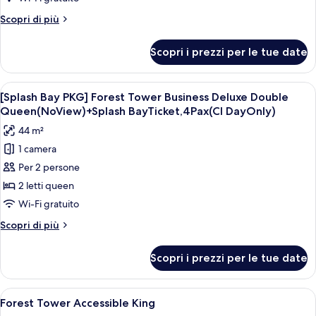
Tower
(Usage:
Only)
Altri
Scopri di più
CI
Lake
dettagli
Day
Deluxe
per
Only)
Scopri i prezzi per le tue date
[Splash
Double
Bay
Queen
PKG]
Apri
Una camera d'albergo con due letti, un
+
4
Ocean
[Splash Bay PKG] Forest Tower Business Deluxe Double
tutte
SplashBayTicket,4Pax
Tower
Queen(NoView)+Splash BayTicket,4Pax(CI DayOnly)
Lake
le
(Usage:
44 m²
Deluxe
foto
CI
Double
1 camera
per
Day
Queen
Per 2 persone
[Splash
+
Only)
SplashBayTicket,4Pax
Bay
2 letti queen
(Usage:
PKG]
Wi-Fi gratuito
CI
Forest
Day
Altri
Scopri di più
Tower
Only)
dettagli
Business
per
Scopri i prezzi per le tue date
[Splash
Deluxe
Bay
Double
PKG]
Apri
Una camera d'albergo moderna con un g
Queen(NoView)+Splash
5
Forest
Forest Tower Accessible King
tutte
Tower