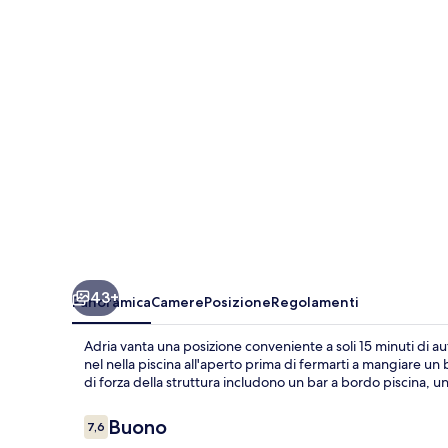
43+
Panoramica
Camere
Posizione
Regolamenti
Adria vanta una posizione conveniente a soli 15 minuti di au
nel nella piscina all'aperto prima di fermarti a mangiare un 
di forza della struttura includono un bar a bordo piscina, u
Recensioni
Buono
7,6
7,6 su 10