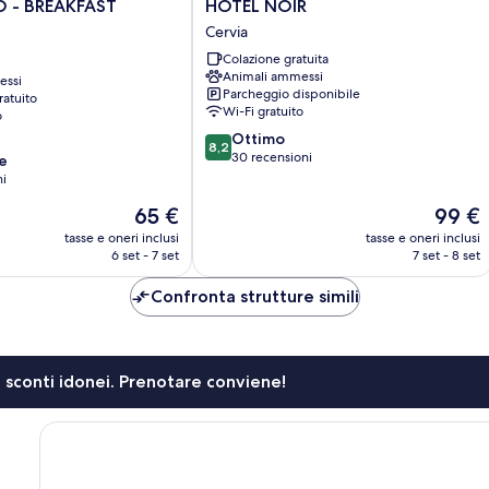
HOTEL
O - BREAKFAST
HOTEL NOIR
NOIR
Cervia
Cervia
Colazione gratuita
Animali ammessi
essi
Parcheggio disponibile
ratuito
Wi-Fi gratuito
o
8.2
Ottimo
8,2
su
30 recensioni
e
10,
ni
Ottimo,
Il
Il
65 €
99 €
30
prezzo
prezzo
recensioni
tasse e oneri inclusi
tasse e oneri inclusi
attuale
attuale
6 set - 7 set
7 set - 8 set
è
è
65 €
99 €
Confronta strutture simili
li sconti idonei. Prenotare conviene!