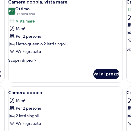
4
Camera doppia, vista mare
Ca
tutte
t
Ottimo
le
8,0
le
8,0 su 10
(1
1 recensione
foto
f
recensione)
Vista mare
per
p
16 m²
Camera
C
Per 2 persone
doppia,
tr
1 letto queen o 2 letti singoli
vista
vi
Al
Sc
Wi-Fi gratuito
mare
o
de
pe
Altri
Scopri di più
C
dettagli
tr
per
i
Vai ai prezzi
vi
Camera
oc
doppia,
vista
tto, una testiera in legno, un comodino e uno specchio.
Apri
Una camera d'albergo moderna con un le
A
6
mare
Camera doppia
C
tutte
t
16 m²
le
le
Per 2 persone
foto
f
per
p
2 letti singoli
Camera
C
Wi-Fi gratuito
doppia
s