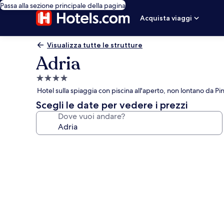
Passa alla sezione principale della pagina
Acquista viaggi
Visualizza tutte le strutture
Adria
Struttura
a
Hotel sulla spiaggia con piscina all'aperto, non lontano da Pi
4.0
Scegli le date per vedere i prezzi
stelle
Dove vuoi andare?
Galleria
fotografica
per
Adria