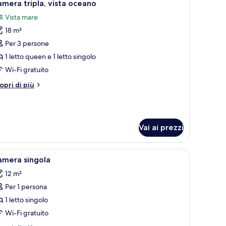
4
mera tripla, vista oceano
utte
Vista mare
18 m²
oto
er
Per 3 persone
amera
1 letto queen e 1 letto singolo
ipla,
Wi-Fi gratuito
sta
tri
opri di più
ceano
ttagli
r
amera
ipla,
Vai ai prezzi
sta
eano
tto rifatto, una scrivania con un portatile, una sedia e un vaso con fiori.
pri
Una camera d'albergo con un letto, una testi
4
amera singola
utte
12 m²
Per 1 persona
oto
er
1 letto singolo
amera
Wi-Fi gratuito
ingola