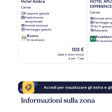
Hotel
HOTEL
Hotel Ambra
HOTEL APL
Ambra
APLO
EXPERIENCE
Cervia
Cervia
-
Cervia
Colazione gratuita
BREAKFAST
Trasferimento
EXPERIENCE
Animali amm
aeroportuale
Parcheggio g
Cervia
Animali ammessi
Wi-Fi gratuit
Parcheggio gratuito
Ristorante
7.2
Buono
8.6
Eccellent
7,2
8,6
su
51 recensioni
su
19 recensio
10,
10,
Il
103 €
Buono,
Eccellente,
prezzo
51
19
tasse e oneri inclusi
attuale
recensioni
6 set - 7 set
recensioni
è
103 €
Accedi per visualizzare gli extra e g
Informazioni sulla zona