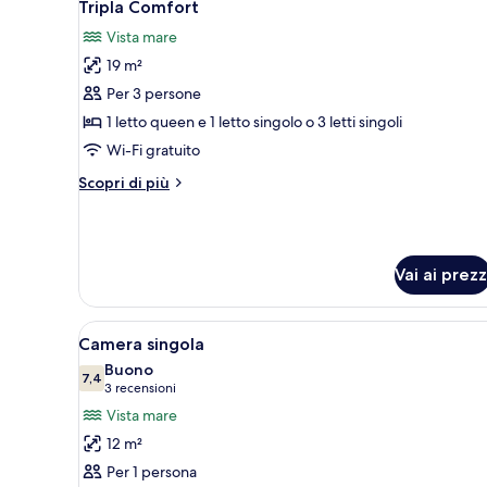
5
Tripla Comfort
tutte
Vista mare
le
19 m²
foto
per
Per 3 persone
Tripla
1 letto queen e 1 letto singolo o 3 letti singoli
Comfort
Wi-Fi gratuito
Altri
Scopri di più
dettagli
per
Tripla
Comfort
Vai ai prezz
Apri
Una camera d'albergo con un le
4
Camera singola
tutte
Buono
le
7,4
7,4 su 10
(3
3 recensioni
foto
recensioni)
Vista mare
per
12 m²
Camera
Per 1 persona
singola