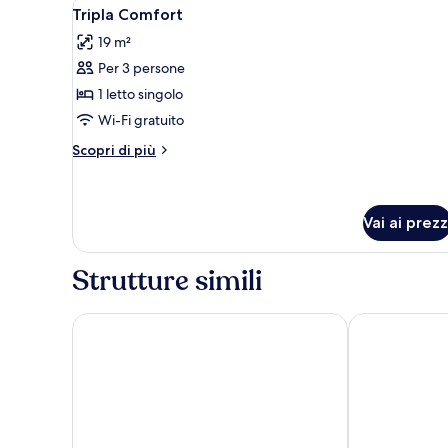
Apri
Una camera d'albergo con un le
5
Tripla Comfort
tutte
19 m²
le
Per 3 persone
foto
per
1 letto singolo
Tripla
Wi-Fi gratuito
Comfort
Altri
Scopri di più
dettagli
per
Tripla
Comfort
Vai ai prezz
Strutture simili
Hotel Ambra
HOTEL APLO 