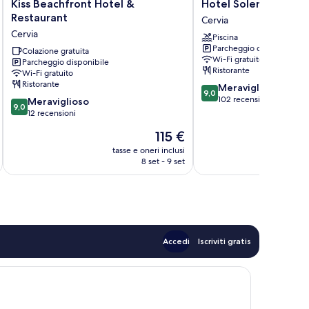
Kiss
Hotel
Kiss Beachfront Hotel &
Hotel Solemare
Beachfront
Solemare
Restaurant
Cervia
Hotel
Cervia
Cervia
Piscina
&
Parcheggio disponibile
Restaurant
Colazione gratuita
Wi-Fi gratuito
Parcheggio disponibile
Cervia
Ristorante
Wi-Fi gratuito
Ristorante
9.0
Meraviglioso
9,0
su
102 recensioni
9.0
Meraviglioso
9,0
10,
su
12 recensioni
Meraviglioso,
10,
Il
115 €
102
Meraviglioso,
prezzo
recensioni
12
tasse e oneri inclusi
t
attuale
8 set - 9 set
recensioni
è
115 €
Accedi
Iscriviti gratis