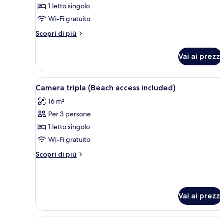
1 letto singolo
Wi-Fi gratuito
Altri
Scopri di più
dettagli
per
Vai ai prezz
Camera
singola
Apri
Una moderna camera d'albergo 
5
Camera tripla (Beach access included)
tutte
16 m²
le
Per 3 persone
foto
per
1 letto singolo
Camera
Wi-Fi gratuito
tripla
Altri
Scopri di più
(Beach
dettagli
access
per
Camera
included)
tripla
Vai ai prezz
(Beach
access
included)