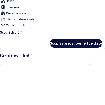
15 m²
le
1 camera
foto
per
Per 2 persone
Doppia
1 letto matrimoniale
Economy
Wi-Fi gratuito
Altri
Scopri di più
dettagli
per
Scopri i prezzi per le tue date
Doppia
Economy
Strutture simili
Hotel Bellevue
Sure Hot