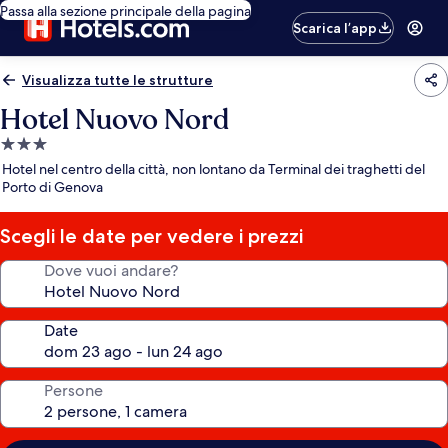
Passa alla sezione principale della pagina
Scarica l’app
Visualizza tutte le strutture
Hotel Nuovo Nord
Struttura
a
Hotel nel centro della città, non lontano da Terminal dei traghetti del
3.0
Porto di Genova
stelle
Scegli le date per vedere i prezzi
Dove vuoi andare?
Date
Persone