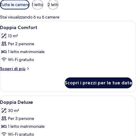
Filtri
Tutte le camere
1 letto
2 letti
disponibili
per
Stai visualizzando 6 su 6 camere
le
Apri
Una camera d'albergo con un letto, un
7
Doppia Comfort
camere
tutte
13 m²
le
Per 2 persone
foto
per
1 letto matrimoniale
Doppia
Wi-Fi gratuito
Comfort
Altri
Scopri di più
dettagli
per
Scopri i prezzi per le tue date
Doppia
Comfort
Apri
Un letto rifatto con due cuscini, una
9
Doppia Deluxe
tutte
30 m²
le
Per 3 persone
foto
per
1 letto matrimoniale
Doppia
Wi-Fi gratuito