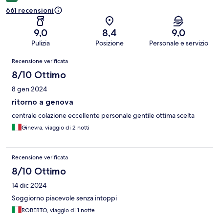
661 recensioni
9,0
8,4
9,0
Pulizia
Posizione
Personale e servizio
Recensioni
Recensione verificata
8/10 Ottimo
8 gen 2024
ritorno a genova
centrale colazione eccellente personale gentile ottima scelta
Ginevra, viaggio di 2 notti
Recensione verificata
8/10 Ottimo
14 dic 2024
Soggiorno piacevole senza intoppi
ROBERTO, viaggio di 1 notte