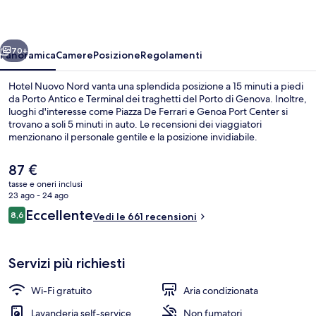
ietro
Avanti
70+
Panoramica
Camere
Posizione
Regolamenti
Hotel Nuovo Nord vanta una splendida posizione a 15 minuti a piedi
da Porto Antico e Terminal dei traghetti del Porto di Genova. Inoltre,
luoghi d'interesse come Piazza De Ferrari e Genoa Port Center si
trovano a soli 5 minuti in auto. Le recensioni dei viaggiatori
menzionano il personale gentile e la posizione invidiabile.
Il
87 €
prezzo
tasse e oneri inclusi
attuale
23 ago - 24 ago
Ingresso della struttura
è
Recensioni
Eccellente
8,6
Vedi le 661 recensioni
87 €
8,6 su 10
Servizi più richiesti
Wi-Fi gratuito
Aria condizionata
Lavanderia self-service
Non fumatori