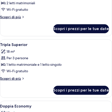
per
2 letti matrimoniali
Quadrupla
Wi-Fi gratuito
Deluxe
Altri
Scopri di più
dettagli
per
Scopri i prezzi per le tue date
Quadrupla
Deluxe
Apri
Una camera d'albergo con un letto, u
5
Tripla Superior
tutte
18 m²
le
Per 3 persone
foto
per
1 letto matrimoniale e 1 letto singolo
Tripla
Wi-Fi gratuito
Superior
Altri
Scopri di più
dettagli
per
Scopri i prezzi per le tue date
Tripla
Superior
Apri
Una camera d'albergo con una coperta
5
Doppia Economy
tutte