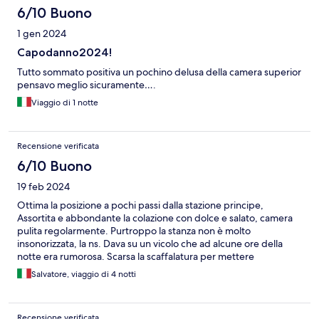
6/10 Buono
1 gen 2024
Capodanno2024!
Tutto sommato positiva un pochino delusa della camera superior
pensavo meglio sicuramente….
Viaggio di 1 notte
Recensione verificata
6/10 Buono
19 feb 2024
Ottima la posizione a pochi passi dalla stazione principe,
Assortita e abbondante la colazione con dolce e salato, camera
pulita regolarmente. Purtroppo la stanza non è molto
insonorizzata, la ns. Dava su un vicolo che ad alcune ore della
notte era rumorosa. Scarsa la scaffalatura per mettere
l'abbigliamento di 2 persone.
Salvatore, viaggio di 4 notti
Recensione verificata