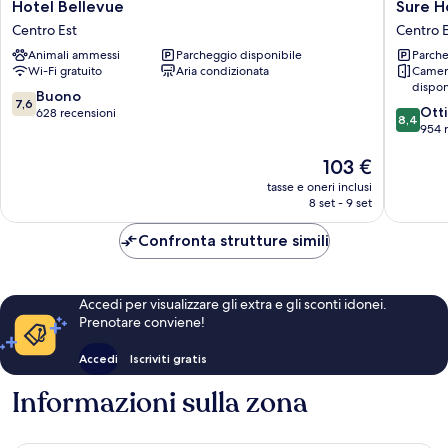
Hotel
Sure
Hotel Bellevue
Sure H
Bellevue
Hotel
Centro Est
Centro E
Centro
by
Animali ammessi
Parcheggio disponibile
Parche
Est
Best
Wi-Fi gratuito
Aria condizionata
Camer
Western
dispon
Nologo
7.6
Buono
7,6
8.4
Centro
Ott
su
628 recensioni
8,4
su
Est
954 
10,
10,
Buono,
Il
103 €
Ottimo,
628
prezzo
954
recensioni
tasse e oneri inclusi
attuale
recensio
8 set - 9 set
è
103 €
Confronta strutture simili
Accedi per visualizzare gli extra e gli sconti idonei.
Prenotare conviene!
Accedi
Iscriviti gratis
Informazioni sulla zona