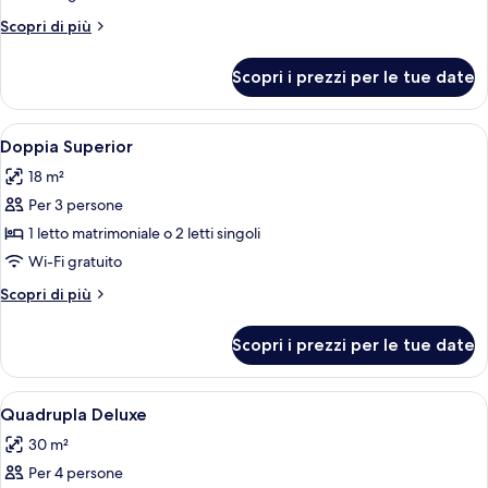
Deluxe
Altri
Scopri di più
dettagli
per
Scopri i prezzi per le tue date
Doppia
Deluxe
Apri
Un letto rifatto con cura, una coperta
7
Doppia Superior
tutte
18 m²
le
Per 3 persone
foto
per
1 letto matrimoniale o 2 letti singoli
Doppia
Wi-Fi gratuito
Superior
Altri
Scopri di più
dettagli
per
Scopri i prezzi per le tue date
Doppia
Superior
Apri
Un letto rifatto con una coperta a mot
9
Quadrupla Deluxe
tutte
30 m²
le
Per 4 persone
foto