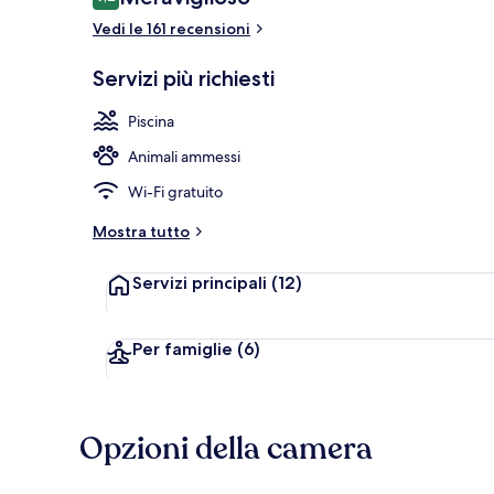
9,2 su 10
Vedi le 161 recensioni
Colazione a b
Servizi più richiesti
Piscina
Animali ammessi
Wi-Fi gratuito
Mostra tutto
Servizi principali
(12)
Per famiglie
(6)
Opzioni della camera