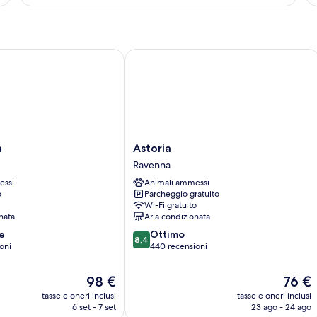
St
Astoria
Astoria
a
Astoria
Ravenna
Ravenna
essi
Animali ammessi
o
Parcheggio gratuito
Wi-Fi gratuito
nata
Aria condizionata
8.4
e
Ottimo
8,4
su
oni
440 recensioni
10,
Ottimo,
Il
Il
98 €
76 €
440
prezzo
prezzo
tasse e oneri inclusi
tasse e oneri inclusi
recensioni
attuale
attuale
6 set - 7 set
23 ago - 24 ago