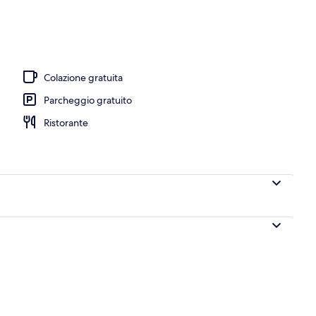
uffet inclusa, servita tutte le mattine
Colazione gratuita
Parcheggio gratuito
Ristorante