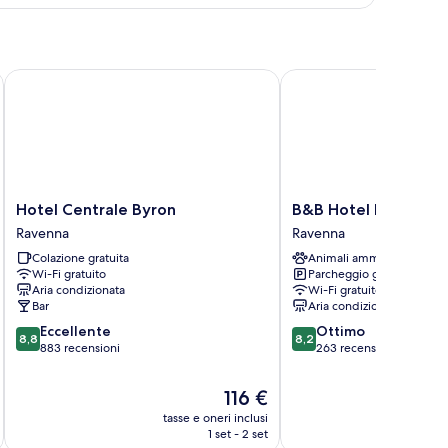
andard
Hotel Centrale Byron
B&B Hotel Ravenna
Hotel
B&B
Hotel Centrale Byron
B&B Hotel Ravenna
Centrale
Hotel
Ravenna
Ravenna
Byron
Ravenna
Colazione gratuita
Animali ammessi
Ravenna
Ravenna
Wi-Fi gratuito
Parcheggio gratuito
Aria condizionata
Wi-Fi gratuito
Bar
Aria condizionata
8.8
8.2
Eccellente
Ottimo
8,8
8,2
su
su
883 recensioni
263 recensioni
10,
10,
Eccellente,
Ottimo,
Il
116 €
883
263
prezzo
tasse e oneri inclusi
t
recensioni
recensioni
attuale
1 set - 2 set