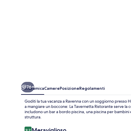
76+
Panoramica
Camere
Posizione
Regolamenti
Goditi la tua vacanza a Ravenna con un soggiorno presso Hote
a mangiare un boccone: La Tavernetta Ristorante serve la cena
includono un bar a bordo piscina, una piscina per bambini e 
struttura.
Recensioni
Meraviglioso
9,2