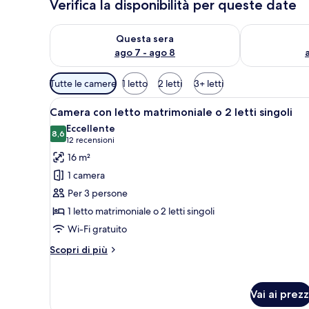
Verifica la disponibilità per queste date
Verifica la disponibilità per questa sera, ago 7 - ago
Verifica la di
Questa sera
ago 7 - ago 8
Filtri
Tutte le camere
1 letto
2 letti
3+ letti
disponibili
Apri
Una camera d'albergo con un le
per
17
Camera con letto matrimoniale o 2 letti singoli
tutte
le
Eccellente
le
8,6
camere
8,6 su 10
(12
12 recensioni
foto
recensioni)
16 m²
per
1 camera
Camera
Per 3 persone
con
1 letto matrimoniale o 2 letti singoli
letto
Wi-Fi gratuito
matrimoniale
o
Altri
Scopri di più
2
dettagli
per
letti
Camera
singoli
Vai ai prezz
con