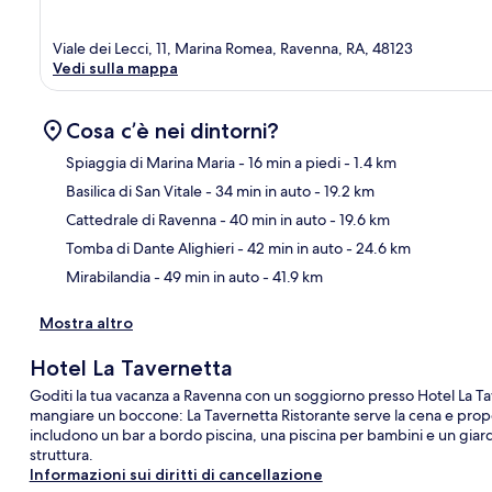
Viale dei Lecci, 11, Marina Romea, Ravenna, RA, 48123
Vedi sulla mappa
Cosa c’è nei dintorni?
Spiaggia di Marina Maria
- 16 min a piedi
- 1.4 km
Basilica di San Vitale
- 34 min in auto
- 19.2 km
Ma
Cattedrale di Ravenna
- 40 min in auto
- 19.6 km
Tomba di Dante Alighieri
- 42 min in auto
- 24.6 km
Mirabilandia
- 49 min in auto
- 41.9 km
Mostra altro
Hotel La Tavernetta
Goditi la tua vacanza a Ravenna con un soggiorno presso Hotel La Taver
mangiare un boccone: La Tavernetta Ristorante serve la cena e propone 
includono un bar a bordo piscina, una piscina per bambini e un giardi
struttura.
Informazioni sui diritti di cancellazione