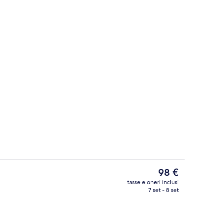
Servizio di cena
Il
98 €
prezzo
tasse e oneri inclusi
attuale
7 set - 8 set
Esterni
è
98 €