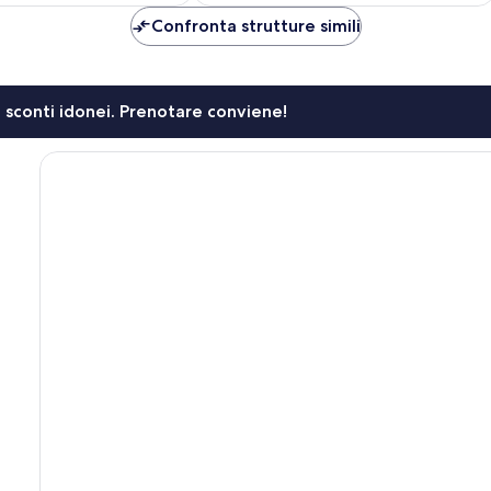
è
è
98 €
76 €
Confronta strutture simili
li sconti idonei. Prenotare conviene!