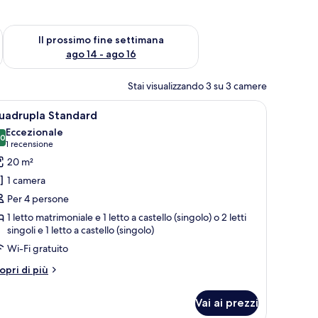
ne settimana, ago 7 - ago 9
Verifica la disponibilità per il prossimo fine settimana, ago 14 
Il prossimo fine settimana
ago 14 - ago 16
Stai visualizzando 3 su 3 camere
comodino, una sedia, una finestra con tende e vista sull'esterno.
pri
Una camera d'albergo con un letto, un comodin
21
uadrupla Standard
utte
Eccezionale
,0
10,0 su 10
(1
1 recensione
oto
recensione)
20 m²
er
1 camera
uadrupla
Per 4 persone
tandard
1 letto matrimoniale e 1 letto a castello (singolo) o 2 letti
singoli e 1 letto a castello (singolo)
Wi-Fi gratuito
tri
opri di più
ttagli
r
Vai ai prezzi
adrupla