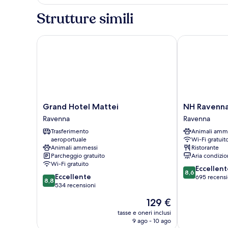
letto
matrimoniale
Strutture simili
o
2
letti
Grand Hotel Mattei
NH Ravenna
singoli
Grand
NH
Grand Hotel Mattei
NH Ravenn
Hotel
Ravenna
Ravenna
Ravenna
Mattei
Ravenna
Trasferimento
Animali amm
Ravenna
aeroportuale
Wi-Fi gratuit
Animali ammessi
Ristorante
Parcheggio gratuito
Aria condizio
Wi-Fi gratuito
8.6
Eccellent
8,6
8.8
Eccellente
su
695 recensi
8,8
su
534 recensioni
10,
10,
Eccellente,
Il
129 €
Eccellente,
695
prezzo
534
tasse e oneri inclusi
recensioni
attuale
9 ago - 10 ago
recensioni