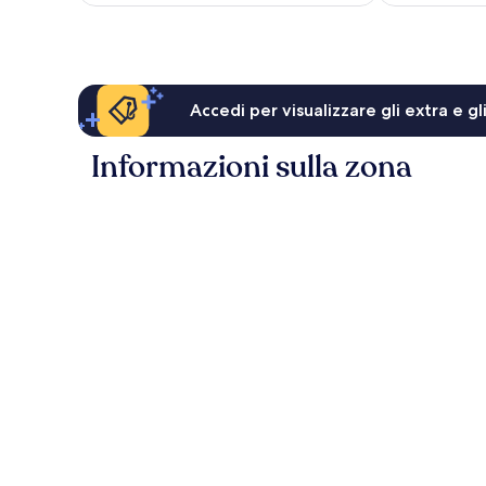
è
129 €
Accedi per visualizzare gli extra e g
Informazioni sulla zona