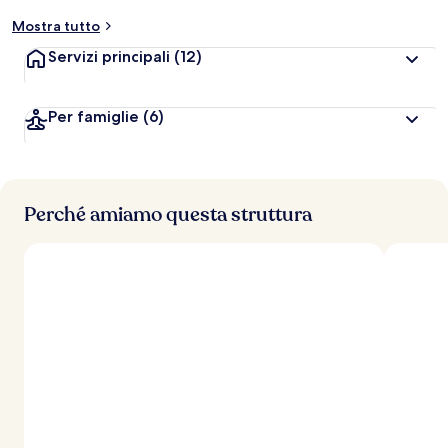
t
Mostra tutto
a
z
Servizi principali
(12)
i
o
n
Per famiglie
(6)
i
p
i
ù
Perché amiamo questa struttura
a
l
t
e
d
e
i
v
i
a
g