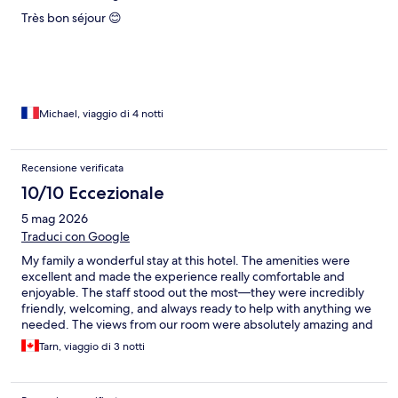
Très bon séjour 😊
Michael, viaggio di 4 notti
Recensione verificata
10/10 Eccezionale
5 mag 2026
Traduci con Google
My family a wonderful stay at this hotel. The amenities were
excellent and made the experience really comfortable and
enjoyable. The staff stood out the most—they were incredibly
friendly, welcoming, and always ready to help with anything we
needed. The views from our room were absolutely amazing and
added something special to the whole trip. One of my favorite
Tarn, viaggio di 3 notti
parts was the buffet, which offered a great variety of options
and everything was fresh and delicious even for vegetarians!
Overall, it was a fantastic experience and I would definitely stay