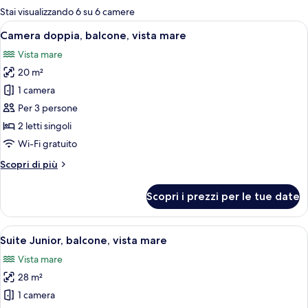
per
Stai visualizzando 6 su 6 camere
le
Apri
Una camera d'albergo moderna con un l
6
Camera doppia, balcone, vista mare
camere
tutte
Vista mare
le
20 m²
foto
per
1 camera
Camera
Per 3 persone
doppia,
2 letti singoli
balcone,
Wi-Fi gratuito
vista
Altri
Scopri di più
mare
dettagli
per
Scopri i prezzi per le tue date
Camera
doppia,
balcone,
Apri
Camera d'albergo moderna con un diva
5
vista
Suite Junior, balcone, vista mare
tutte
mare
Vista mare
le
28 m²
foto
per
1 camera