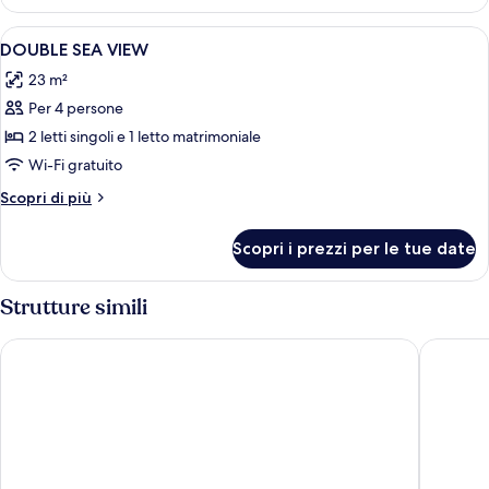
Apri
Minibar, una cassaforte in camera, una 
1
DOUBLE SEA VIEW
tutte
23 m²
le
Per 4 persone
foto
per
2 letti singoli e 1 letto matrimoniale
DOUBLE
Wi-Fi gratuito
SEA
Altri
Scopri di più
VIEW
dettagli
per
Scopri i prezzi per le tue date
DOUBLE
SEA
VIEW
Strutture simili
Aubamar Palma Resort
Inturote