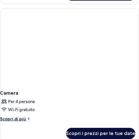
Camera
Per 4 persone
Wi-Fi gratuito
Altri
Scopri di più
dettagli
per
Scopri i prezzi per le tue date
Camera