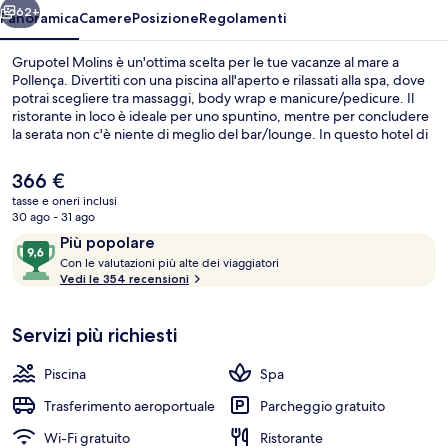
62+
Panoramica
Camere
Posizione
Regolamenti
Grupotel Molins è un'ottima scelta per le tue vacanze al mare a
Pollença. Divertiti con una piscina all'aperto e rilassati alla spa, dove
potrai scegliere tra massaggi, body wrap e manicure/pedicure. Il
ristorante in loco è ideale per uno spuntino, mentre per concludere
la serata non c'è niente di meglio del bar/lounge. In questo hotel di
lusso troverai anche un bar a bordo piscina, un campo da tennis
all'aperto e uno snack bar. Le recensioni dei viaggiatori menzionano
Il
366 €
il personale gentile e la spiaggia del posto.
prezzo
tasse e oneri inclusi
attuale
30 ago - 31 ago
Sulla spiaggia, teli da spiaggia
è
Recensioni
9,6
Più popolare
366 €
C
su
Con le valutazioni più alte dei viaggiatori
o
Vedi le 354 recensioni
10,
n
Più
popolare
Servizi più richiesti
l
e
Piscina
Spa
v
a
Trasferimento aeroportuale
Parcheggio gratuito
l
Wi-Fi gratuito
Ristorante
u