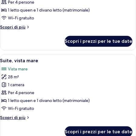
Suite
Per 4 persone
Junior,
1 letto queen e 1 divano letto (matrimoniale)
balcone,
Wi-Fi gratuito
vista
Altri
Scopri di più
mare
dettagli
per
Scopri i prezzi per le tue date
Suite
Junior,
balcone,
Apri
Una moderna camera d'albergo con un le
4
vista
Suite, vista mare
tutte
mare
Vista mare
le
28 m²
foto
per
1 camera
Suite,
Per 4 persone
vista
1 letto queen e 1 divano letto (matrimoniale)
mare
Wi-Fi gratuito
Altri
Scopri di più
dettagli
per
Scopri i prezzi per le tue date
Suite,