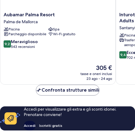
Aubamar
Inturote
Aubamar Palma Resort
Inturo
Palma
Cala
Adults
Palma de Mallorca
Resort
Esmeral
Santany
Piscina
Spa
Palma
Beach
Parcheggio disponibile
Wi-Fi gratuito
de
Hotel
Piscin
Trasfe
Mallorca
&
9.2
Meraviglioso
9,2
aeropo
Spa
su
543 recensioni
-
10,
9.4
Ecc
9,4
Adults
Meraviglioso,
su
702 
Only
543
10,
Il
305 €
Santanyi
recensioni
Eccezion
prezzo
702
tasse e oneri inclusi
attuale
23 ago - 24 ago
recensio
è
305 €
Confronta strutture simili
Accedi per visualizzare gli extra e gli sconti idonei.
Prenotare conviene!
Accedi
Iscriviti gratis