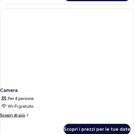
vista
mare
Camera
Per 4 persone
Wi-Fi gratuito
Altri
Scopri di più
dettagli
per
Scopri i prezzi per le tue date
Camera