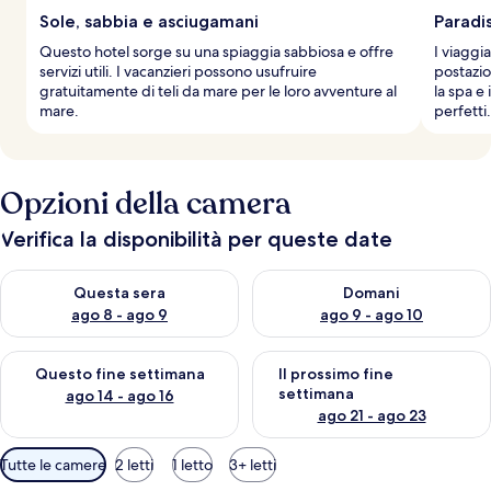
g
Sole, sabbia e asciugamani
Paradi
i
Questo hotel sorge su una spiaggia sabbiosa e offre
I viaggia
a
servizi utili. I vacanzieri possono usufruire
postazio
t
gratuitamente di teli da mare per le loro avventure al
la spa e
o
mare.
perfetti.
r
i
Opzioni della camera
Verifica la disponibilità per queste date
Verifica la disponibilità per questa sera, ago 8 - ago 9
Verifica la disponibilità per d
Questa sera
Domani
ago 8 - ago 9
ago 9 - ago 10
Verifica la disponibilità per questo fine settimana, ago 14 - ag
Verifica la disponibilità per i
Questo fine settimana
Il prossimo fine
settimana
ago 14 - ago 16
ago 21 - ago 23
Filtri
Tutte le camere
2 letti
1 letto
3+ letti
disponibili