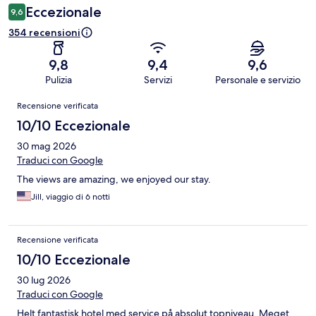
Eccezionale
9,6
354 recensioni
9,8
9,4
9,6
Pulizia
Servizi
Personale e servizio
Recensioni
Recensione verificata
10/10 Eccezionale
30 mag 2026
Traduci con Google
The views are amazing, we enjoyed our stay.
Jill, viaggio di 6 notti
Recensione verificata
10/10 Eccezionale
30 lug 2026
Traduci con Google
Helt fantastisk hotel med service på absolut topniveau. Meget