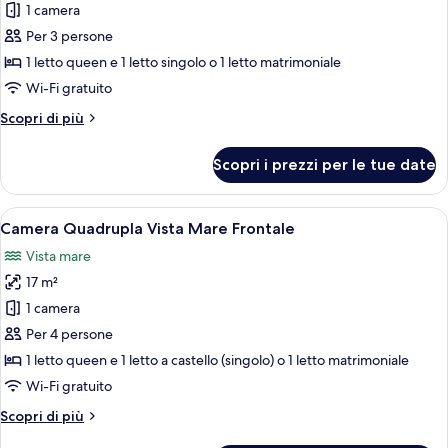
Vista
1 camera
foto
Mare
per
Per 3 persone
Laterale
Camera
1 letto queen e 1 letto singolo o 1 letto matrimoniale
Tripla
Wi-Fi gratuito
Vista
Altri
Scopri di più
Mare
dettagli
Frontale
per
Scopri i prezzi per le tue date
Camera
Tripla
Vista
Apri
Un letto a castello con asciugamani ord
5
Mare
Camera Quadrupla Vista Mare Frontale
tutte
Frontale
Vista mare
le
17 m²
foto
per
1 camera
Camera
Per 4 persone
Quadrupla
1 letto queen e 1 letto a castello (singolo) o 1 letto matrimoniale
Vista
Wi-Fi gratuito
Mare
Altri
Scopri di più
Frontale
dettagli