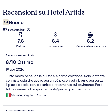
Recensioni su Hotel Artide
Recensioni
Buono
7,4
87 recensioni
7,8
8,4
8,2
Pulizia
Posizione
Personale e servizio
Recensioni
Recensione verificata
8/10 Ottimo
19 apr 2026
Tutto molto bene, dalla pulizia alla prima colazione. Solo la stanza
con vista città che avevo era un pò piccola ed il bagno era senza
il piatto doccia, con lo scarico direttamente sul pavimento.Però
tutto sommato il rapporto qualità/prezzo più che buono.
Michele, viaggio di 1 notte
Recensione verificata