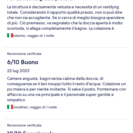
La struttura è decisamente vetusta e necessita di un restilyng
totale. Considerando il rapporto qualità prezzo, non si può dire
che non sia accogliente. Se si cerca di meglio bisogna spendere
di più. Ciò premesso, va segnalato che la doccia aperta è molto
scomoda, si allaga completamente il bagno. La colazione è
abbondante e di discreta qualità; peccato che in sala vi fosse la
roberto, viaggio di 1 notte
musica ad alto volume che disturbava i timpani e ostacolava la
conversazione. Il personale alla reception è molto cordiale. La
posizione è ottima e permette di godere di una fantastica vista
Recensione verificata
fronte mare. Molto comodo il parcheggio sul retro. Chi non ha
voglia di andare in spiaggia, può usufruire della piccola piscina
6/10 Buono
posta all'ingresso.
22 lug 2023
Camere anguste, bagni senza cabina della doccia, di
conseguenza se ti lavi inzuppi tutto il resto d'acqua. Colazione un
po misera e per niente invitante. Si salva il posto, frontemare con
affaccio su una via principale e il personale super gentile e
simpatico
Jonathan, viaggio di 1 notte
Recensione verificata