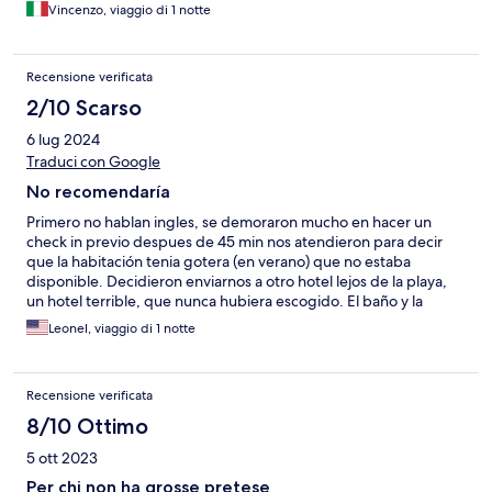
Vincenzo, viaggio di 1 notte
Recensione verificata
2/10 Scarso
6 lug 2024
Traduci con Google
No recomendaría
Primero no hablan ingles, se demoraron mucho en hacer un
check in previo despues de 45 min nos atendieron para decir
que la habitación tenia gotera (en verano) que no estaba
disponible. Decidieron enviarnos a otro hotel lejos de la playa,
un hotel terrible, que nunca hubiera escogido. El baño y la
ducha literalmente eran uno encima del otro. Y ellos se
Leonel, viaggio di 1 notte
arreglaron con el hotel el pago. Claramente no valia lo mismo.
No es confiable.
Recensione verificata
8/10 Ottimo
5 ott 2023
Per chi non ha grosse pretese