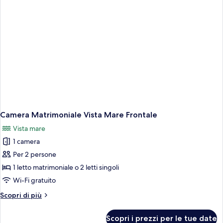
Camera Matrimoniale Vista Mare Frontale
Vista mare
1 camera
Per 2 persone
1 letto matrimoniale o 2 letti singoli
Wi-Fi gratuito
Altri
Scopri di più
dettagli
per
Scopri i prezzi per le tue date
Camera