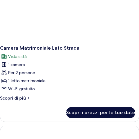
Camera Matrimoniale Lato Strada
Vista città
1 camera
Per 2 persone
1 letto matrimoniale
Wi-Fi gratuito
Altri
Scopri di più
dettagli
per
Scopri i prezzi per le tue date
Camera
Matrimoniale
Lato
Strada