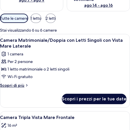
ago 7 - ago 9
ago 14 - ago 16
Filtri
Tutte le camere
1 letto
2 letti
disponibili
per
Stai visualizzando 6 su 6 camere
le
Apri
Camera d'albergo con un letto grande, 
5
Camera Matrimoniale/Doppia con Letti Singoli con Vista
camere
tutte
Mare Laterale
le
1 camera
foto
Per 2 persone
per
1 letto matrimoniale o 2 letti singoli
Camera
Matrimoniale/Doppia
Wi-Fi gratuito
con
Altri
Scopri di più
Letti
dettagli
per
Singoli
Scopri i prezzi per le tue date
Camera
con
Matrimoniale/Doppia
Vista
con
Apri
Un letto rifatto con asciugamani bianch
4
Mare
Letti
Camera Tripla Vista Mare Frontale
tutte
Singoli
Laterale
16 m²
con
le