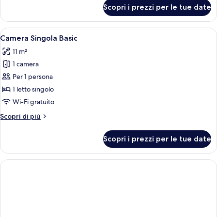
per
Scopri i prezzi per le tue date
Camera
Quadrupla
Vista
Apri
Camera d'albergo con un letto grande, 
4
Mare
Camera Singola Basic
tutte
Frontale
11 m²
le
1 camera
foto
per
Per 1 persona
Camera
1 letto singolo
Singola
Wi-Fi gratuito
Basic
Altri
Scopri di più
dettagli
per
Scopri i prezzi per le tue date
Camera
Singola
Basic