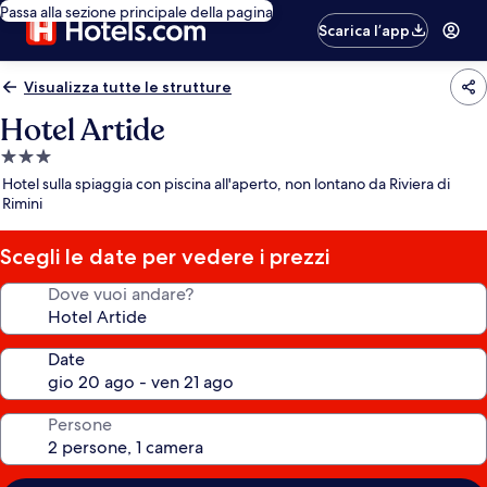
Passa alla sezione principale della pagina
Scarica l’app
Visualizza tutte le strutture
Hotel Artide
Struttura
a
Hotel sulla spiaggia con piscina all'aperto, non lontano da Riviera di
3.0
Rimini
stelle
Scegli le date per vedere i prezzi
Dove vuoi andare?
Date
Persone