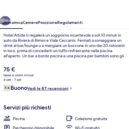
ietro
Avanti
19+
Panoramica
Camere
Posizione
Regolamenti
Hotel Artide ti regalerà un soggiorno incantevole a soli 10 minuti in
auto da Riviera di Rimini e Viale Ceccarini. Fermati a sorseggiare un
drink al bar/lounge o a mangiare un boccone in uno dei 20 ristoranti
in loco, prima di concederti un tuffo rinfrescante nella piscina
all'aperto. Un bar a bordo piscina e una piscina per bambini sono gli
altri punti di forza della struttura.
Il
75 €
prezzo
tasse e oneri inclusi
attuale
6 set - 7 set
Spiaggia
è
Recensioni
Buono
7,4
Vedi le 87 recensioni
75 €
7,4 su 10
Servizi più richiesti
Piscina
Colazione gratuita
Parcheggio disponibile
Wi-Fi gratuito