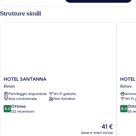
Matrimoniale
Vista
Strutture simili
Mare
Frontale
HOTEL SANTANNA
HOTEL B
HOTEL
HOTEL
HOTEL SANTANNA
HOTEL
SANTANNA
BIANCA
Rimini
Rimini
Rimini
VELA
Parcheggio disponibile
Wi-Fi gratuito
Anima
Rimini
Aria condizionata
Non fumatori
Wi-Fi 
8.0
8.2
Ottimo
Ott
8,0
8,2
su
su
122 recensioni
36 r
10,
10,
Ottimo,
Ottimo,
Il
41 €
122
36
prezzo
tasse e oneri inclusi
recensioni
recensio