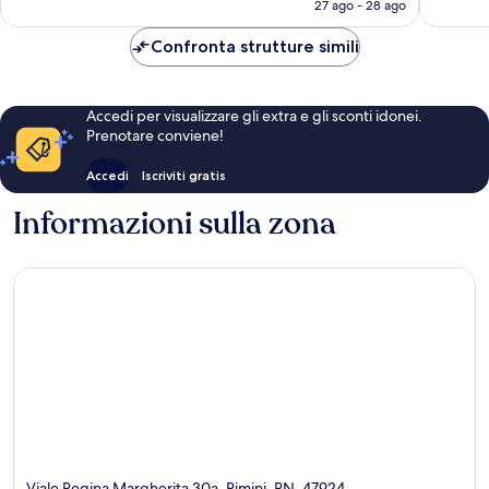
attuale
27 ago - 28 ago
è
41 €
Confronta strutture simili
Accedi per visualizzare gli extra e gli sconti idonei.
Prenotare conviene!
Accedi
Iscriviti gratis
Informazioni sulla zona
Viale Regina Margherita 30a, Rimini, RN, 47924