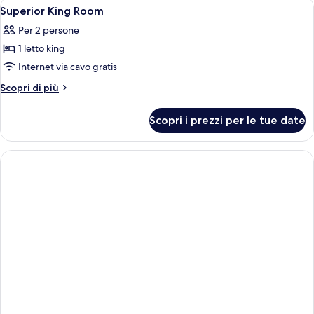
Apri
Biancheria da letto di alta qualità, mi
3
View
with
Superior King Room
tutte
Harbor
Per 2 persone
View
le
1 letto king
foto
per
Internet via cavo gratis
Superior
Altri
Scopri di più
King
dettagli
per
Room
Scopri i prezzi per le tue date
Superior
King
Room