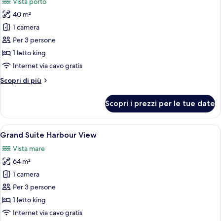
Vista porto
le
40 m²
foto
per
1 camera
Harbour
Per 3 persone
View
1 letto king
Junior
Internet via cavo gratis
Suite
Altri
Scopri di più
dettagli
per
Scopri i prezzi per le tue date
Harbour
View
Junior
Apri
Una camera d'albergo moderna con un
5
Suite
Grand Suite Harbour View
tutte
Vista mare
le
64 m²
foto
per
1 camera
Grand
Per 3 persone
Suite
1 letto king
Harbour
Internet via cavo gratis
View