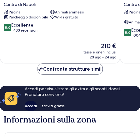
Continental
Caraccio
Centro di Napoli
Centro d
Hotel
Naples
Piscina
Animali ammessi
Piscin
Naples
Centro
Parcheggio disponibile
Wi-Fi gratuito
Centro
di
Anima
di
Napoli
8.6
Eccellente
8,6
8.6
Napoli
Ecc
su
1.433 recensioni
8,6
su
1.004
10,
10,
Eccellente,
Il
210 €
Eccellen
1.433
prezzo
1.004
tasse e oneri inclusi
recensioni
attuale
23 ago - 24 ago
recensio
è
210 €
Confronta strutture simili
Accedi per visualizzare gli extra e gli sconti idonei.
Prenotare conviene!
Accedi
Iscriviti gratis
Informazioni sulla zona