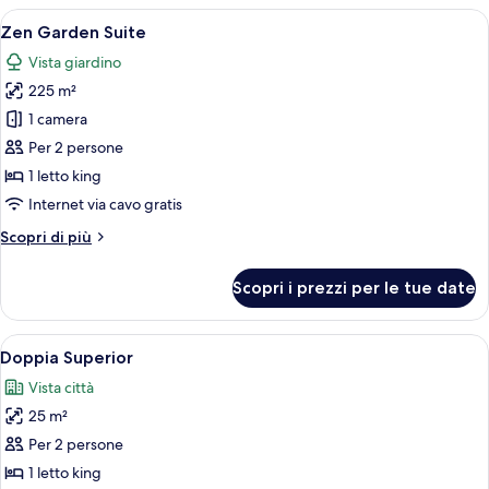
le
Apri
Una moderna camera d'hotel con un le
7
Zen Garden Suite
camere
tutte
Vista giardino
le
225 m²
foto
per
1 camera
Zen
Per 2 persone
Garden
1 letto king
Suite
Internet via cavo gratis
Altri
Scopri di più
dettagli
per
Scopri i prezzi per le tue date
Zen
Garden
Suite
Apri
Doppia Superior | Biancheria da letto d
2
Doppia Superior
tutte
Vista città
le
25 m²
foto
per
Per 2 persone
Doppia
1 letto king