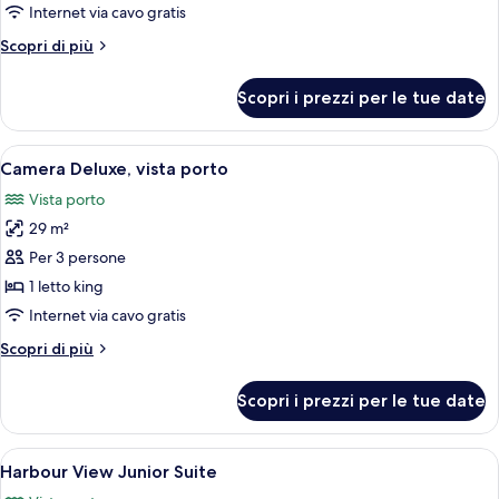
Superior
Internet via cavo gratis
Altri
Scopri di più
dettagli
per
Scopri i prezzi per le tue date
Doppia
Superior
Apri
Una camera d'albergo moderna con un l
5
Camera Deluxe, vista porto
tutte
Vista porto
le
29 m²
foto
per
Per 3 persone
Camera
1 letto king
Deluxe,
Internet via cavo gratis
vista
Altri
Scopri di più
porto
dettagli
per
Scopri i prezzi per le tue date
Camera
Deluxe,
vista
Apri
Un letto grande con lenzuola bianche, 
4
porto
Harbour View Junior Suite
tutte