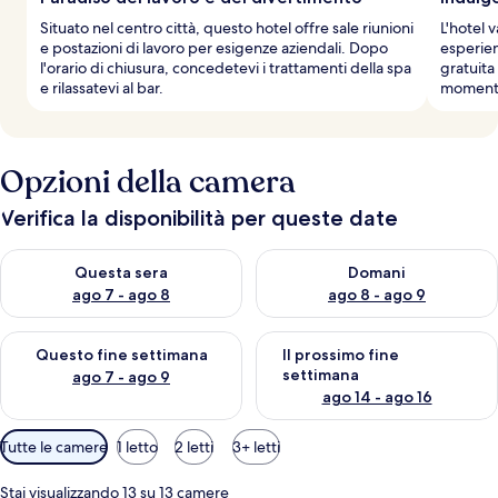
Situato nel centro città, questo hotel offre sale riunioni
L'hotel v
e postazioni di lavoro per esigenze aziendali. Dopo
esperien
l'orario di chiusura, concedetevi i trattamenti della spa
gratuita
e rilassatevi al bar.
momenti 
Opzioni della camera
Verifica la disponibilità per queste date
Verifica la disponibilità per questa sera, ago 7 - ago 8
Verifica la disponibilità per d
Questa sera
Domani
ago 7 - ago 8
ago 8 - ago 9
Verifica la disponibilità per questo fine settimana, ago 7 - ago
Verifica la disponibilità per il
Questo fine settimana
Il prossimo fine
settimana
ago 7 - ago 9
ago 14 - ago 16
Filtri
Tutte le camere
1 letto
2 letti
3+ letti
disponibili
per
Stai visualizzando 13 su 13 camere