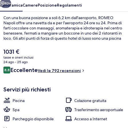
83+
Panoramica
Camere
Posizione
Regolamenti
Con una buona posizione a soli 6,2 km dall'aeroporto, ROMEO
Napoli offre una navetta da e per l'aeroporto 24 ore su 24. Prima di
farti coccolare con massaggi, aromaterapia e idroterapia nel centro
benessere, fermati a mangiare un boccone in uno dei 2 ristoranti in
loco. Gli altri punti di forza di questo hotel di lusso sono una piscina
all'aperto, una terrazza panoramica e un bar a bordo piscina. Le
recensioni degli ospiti lodano il personale gentile della struttura. A
Il
1031 €
breve distanza da Fermata del tram di Via Colombo - Porto e
prezzo
tasse e oneri inclusi
Fermata del tram di Via Colombo - De Gasperi, prendere i mezzi
attuale
24 ago - 25 ago
pubblici sarà un gioco da ragazzi.
Piscina all'aperto
è
Recensioni
Eccellente
8,8
Vedi le 792 recensioni
1031 €
8,8 su 10
Servizi più richiesti
Piscina
Colazione gratuita
Spa
Trasferimento aeroportuale
Parcheggio disponibile
Accesso a Internet