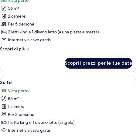
Vista porto
le
56 m²
foto
per
2 camere
Suite
Per 5 persone
Deluxe
2 letti king e 1 divano letto (a una piazza e mezza)
(Castle
Internet via cavo gratis
view)
Altri
Scopri di più
dettagli
per
Scopri i prezzi per le tue date
Suite
Deluxe
(Castle
Apri
Una camera d'albergo moderna con un
5
view)
Suite
tutte
Vista porto
le
55 m²
foto
per
1 camera
Suite
Per 3 persone
1 letto king e 1 divano letto (singolo)
Internet via cavo gratis