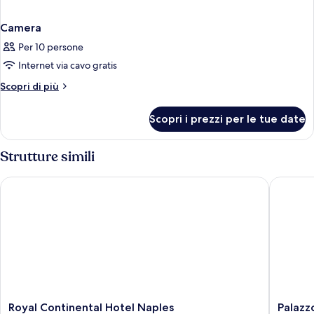
Camera
Per 10 persone
Internet via cavo gratis
Altri
Scopri di più
dettagli
per
Scopri i prezzi per le tue date
Camera
Strutture simili
Royal Continental Hotel Naples
Palazzo 
Royal
Palazzo
Royal Continental Hotel Naples
Palazz