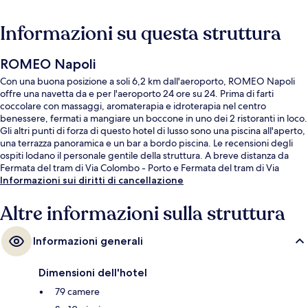
Informazioni su questa struttura
ROMEO Napoli
Con una buona posizione a soli 6,2 km dall'aeroporto, ROMEO Napoli
offre una navetta da e per l'aeroporto 24 ore su 24. Prima di farti
coccolare con massaggi, aromaterapia e idroterapia nel centro
benessere, fermati a mangiare un boccone in uno dei 2 ristoranti in loco.
Gli altri punti di forza di questo hotel di lusso sono una piscina all'aperto,
una terrazza panoramica e un bar a bordo piscina. Le recensioni degli
ospiti lodano il personale gentile della struttura. A breve distanza da
Fermata del tram di Via Colombo - Porto e Fermata del tram di Via
Colombo - De Gasperi, prendere i mezzi pubblici sarà un gioco da
Informazioni sui diritti di cancellazione
ragazzi.
Altre informazioni sulla struttura
Informazioni generali
Dimensioni dell'hotel
79 camere