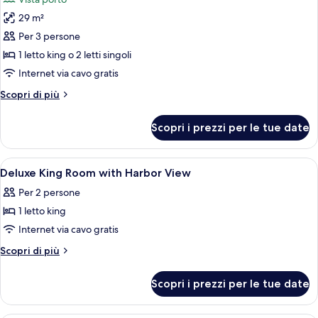
le
29 m²
foto
per
Per 3 persone
Camera
1 letto king o 2 letti singoli
Deluxe
Internet via cavo gratis
(Front)
Altri
Scopri di più
dettagli
per
Scopri i prezzi per le tue date
Camera
Deluxe
(Front)
Apri
Biancheria da letto di alta qualità, mi
5
Deluxe King Room with Harbor View
tutte
Per 2 persone
le
1 letto king
foto
per
Internet via cavo gratis
Deluxe
Altri
Scopri di più
King
dettagli
per
Room
Scopri i prezzi per le tue date
Deluxe
with
King
Harbor
Room