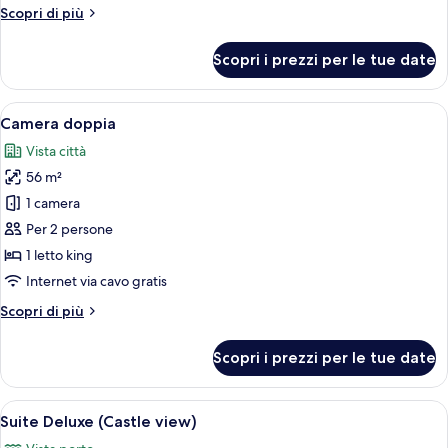
Altri
Scopri di più
dettagli
per
Scopri i prezzi per le tue date
Grand
Suite
Harbour
Apri
Una camera d'albergo con un letto gra
5
View
Camera doppia
tutte
Vista città
le
56 m²
foto
per
1 camera
Camera
Per 2 persone
doppia
1 letto king
Internet via cavo gratis
Altri
Scopri di più
dettagli
per
Scopri i prezzi per le tue date
Camera
doppia
Apri
Una camera d'hotel moderna con un let
5
Suite Deluxe (Castle view)
tutte