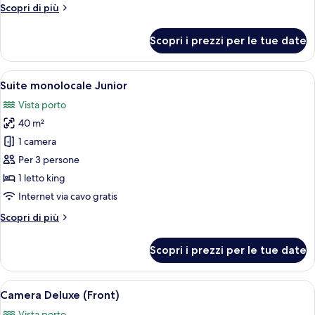
Altri
Scopri di più
dettagli
per
Scopri i prezzi per le tue date
Suite
Apri
Camera d'albergo con un letto grande, d
5
Suite monolocale Junior
tutte
Vista porto
le
40 m²
foto
per
1 camera
Suite
Per 3 persone
monolocale
1 letto king
Junior
Internet via cavo gratis
Altri
Scopri di più
dettagli
per
Scopri i prezzi per le tue date
Suite
monolocale
Junior
Apri
Camera d'albergo moderna con un letto 
5
Camera Deluxe (Front)
tutte
Vista porto