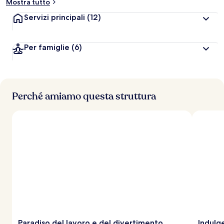
Mostra tutto
Servizi principali
(12)
Per famiglie
(6)
Perché amiamo questa struttura
Paradiso del lavoro e del divertimento
Indulge