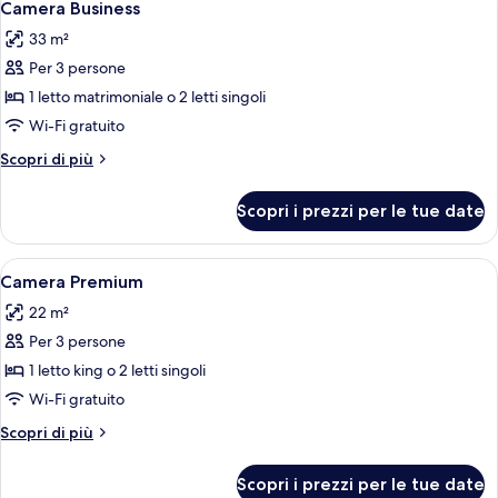
10
Camera Business
tutte
33 m²
le
Per 3 persone
foto
per
1 letto matrimoniale o 2 letti singoli
Camera
Wi-Fi gratuito
Business
Altri
Scopri di più
dettagli
per
Scopri i prezzi per le tue date
Camera
Business
Apri
Una camera d'albergo con un letto, u
17
Camera Premium
tutte
22 m²
le
Per 3 persone
foto
per
1 letto king o 2 letti singoli
Camera
Wi-Fi gratuito
Premium
Altri
Scopri di più
dettagli
per
Scopri i prezzi per le tue date
Camera