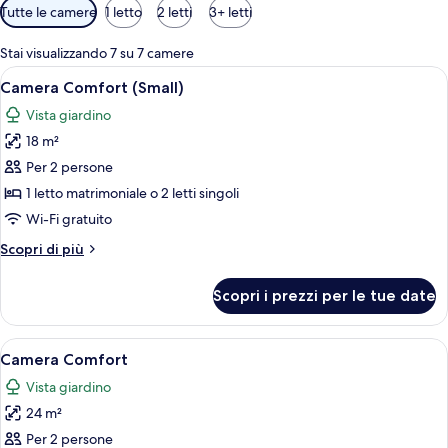
Filtri
Tutte le camere
1 letto
2 letti
3+ letti
disponibili
per
Stai visualizzando 7 su 7 camere
le
Apri
Una camera d'albergo con un letto gra
9
Camera Comfort (Small)
camere
tutte
Vista giardino
le
18 m²
foto
per
Per 2 persone
Camera
1 letto matrimoniale o 2 letti singoli
Comfort
Wi-Fi gratuito
(Small)
Altri
Scopri di più
dettagli
per
Scopri i prezzi per le tue date
Camera
Comfort
(Small)
Apri
Un letto matrimoniale con lenzuola bi
18
Camera Comfort
tutte
Vista giardino
le
24 m²
foto
per
Per 2 persone