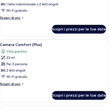
Camera
1 letto matrimoniale o 2 letti singoli
Comfort
Wi-Fi gratuito
Altri
Scopri di più
dettagli
per
Scopri i prezzi per le tue date
Camera
Comfort
Apri
Una camera d'albergo con un letto gr
8
Camera Comfort (Plus)
tutte
Vista giardino
le
33 m²
foto
per
Per 3 persone
Camera
2 letti singoli
Comfort
Wi-Fi gratuito
(Plus)
Altri
Scopri di più
dettagli
per
Scopri i prezzi per le tue date
Camera
Comfort
(Plus)
Apri
Una camera d'albergo con un letto gran