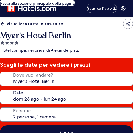
Passa alla sezione principale della pagina
Scarica l’app
Visualizza tutte le strutture
Myer's Hotel Berlin
Struttura
a
Hotel con spa, nei pressi di Alexanderplatz
4.0
stelle
Scegli le date per vedere i prezzi
Dove vuoi andare?
Date
Persone
Cerca