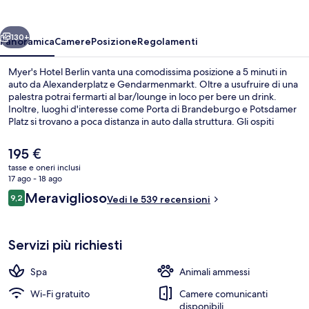
ietro
Avanti
130+
Panoramica
Camere
Posizione
Regolamenti
Myer's Hotel Berlin vanta una comodissima posizione a 5 minuti in
auto da Alexanderplatz e Gendarmenmarkt. Oltre a usufruire di una
palestra potrai fermarti al bar/lounge in loco per bere un drink.
Inoltre, luoghi d'interesse come Porta di Brandeburgo e Potsdamer
Platz si trovano a poca distanza in auto dalla struttura. Gli ospiti
apprezzano molto il personale gentile e la colazione. Usare i mezzi
pubblici è facilissimo: Fermata del tram di Prenzlauer Allee-Metzer
Il
195 €
Straße si trova a pochi minuti di distanza, mentre Fermata del tram di
prezzo
tasse e oneri inclusi
Knaackstraße è a 4 min a piedi.
attuale
17 ago - 18 ago
Esterni
è
Recensioni
Meraviglioso
9,2
Vedi le 539 recensioni
195 €
9,2 su 10
Servizi più richiesti
Spa
Animali ammessi
Wi-Fi gratuito
Camere comunicanti
disponibili