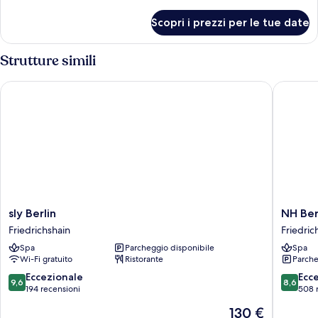
dettagli
per
Scopri i prezzi per le tue date
Suite
Strutture simili
sly Berlin
NH Berli
sly
NH
sly Berlin
NH Ber
Berlin
Berlin
Friedrichshain
Friedric
Friedrichshain
Alexand
Spa
Parcheggio disponibile
Spa
Friedric
Wi-Fi gratuito
Ristorante
Parche
9.6
8.6
Eccezionale
Ecc
9,6
8,6
su
su
194 recensioni
508 
10,
10,
Il
130 €
Eccezionale,
Eccellen