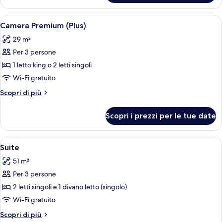
Premium
Apri
Camera d'albergo con due letti, una pa
9
Camera Premium (Plus)
tutte
29 m²
le
Per 3 persone
foto
per
1 letto king o 2 letti singoli
Camera
Wi-Fi gratuito
Premium
Altri
Scopri di più
(Plus)
dettagli
per
Scopri i prezzi per le tue date
Camera
Premium
(Plus)
Apri
Una camera d'albergo con un letto, una
12
Suite
tutte
51 m²
le
Per 3 persone
foto
per
2 letti singoli e 1 divano letto (singolo)
Suite
Wi-Fi gratuito
Altri
Scopri di più