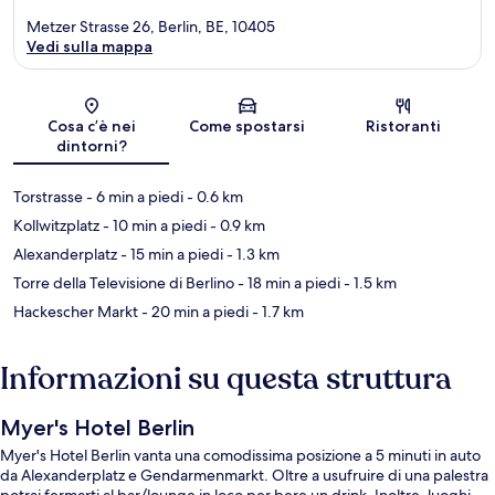
Metzer Strasse 26, Berlin, BE, 10405
Vedi sulla mappa
Mappa
Cosa c’è nei
Come spostarsi
Ristoranti
dintorni?
Torstrasse
- 6 min a piedi
- 0.6 km
Kollwitzplatz
- 10 min a piedi
- 0.9 km
Alexanderplatz
- 15 min a piedi
- 1.3 km
Torre della Televisione di Berlino
- 18 min a piedi
- 1.5 km
Hackescher Markt
- 20 min a piedi
- 1.7 km
Informazioni su questa struttura
Myer's Hotel Berlin
Myer's Hotel Berlin vanta una comodissima posizione a 5 minuti in auto
da Alexanderplatz e Gendarmenmarkt. Oltre a usufruire di una palestra
potrai fermarti al bar/lounge in loco per bere un drink. Inoltre, luoghi