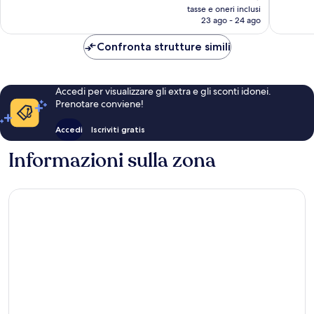
prezzo
194
508
tasse e oneri inclusi
attuale
23 ago - 24 ago
recensioni
recensio
è
130 €
Confronta strutture simili
Accedi per visualizzare gli extra e gli sconti idonei.
Prenotare conviene!
Accedi
Iscriviti gratis
Informazioni sulla zona