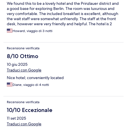
We found this to be a lovely hotel and the Prinzlauer district and
a good base for exploring Berlin. The room was luxurious and
very comfortable. The included breakfast is excellent, although
the wait staff were somewhat unfriendly. The staff at the front
desk, however were very friendly and helpful. The hotel is 2
stops on the M2 tram from Alexanderplatz.
Howard, viaggio di 3 notti
Recensione verificata
8/10 Ottimo
10 giu 2025
Traduci con Google
Nice hotel; conveniently located
Diane, viaggio di 4 notti
Recensione verificata
10/10 Eccezionale
11 set 2025
Traduci con Google