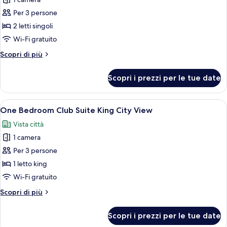
foto
per
Per 3 persone
Grand
2 letti singoli
Deluxe
Wi-Fi gratuito
Club
Altri
Scopri di più
Twin
dettagli
River
per
Scopri i prezzi per le tue date
Grand
View
Deluxe
Club
Apri
Una camera d'hotel con un letto grande
6
Twin
One Bedroom Club Suite King City View
tutte
River
Vista città
View
le
1 camera
foto
per
Per 3 persone
One
1 letto king
Bedroom
Wi-Fi gratuito
Club
Altri
Scopri di più
Suite
dettagli
King
per
Scopri i prezzi per le tue date
One
City