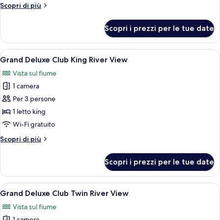
Altri
Scopri di più
Twin
dettagli
City
per
Scopri i prezzi per le tue date
Grand
View
Deluxe
Club
Apri
Una camera d'albergo con un letto, una
6
Twin
Grand Deluxe Club King River View
tutte
City
Vista sul fiume
View
le
1 camera
foto
per
Per 3 persone
Grand
1 letto king
Deluxe
Wi-Fi gratuito
Club
Altri
Scopri di più
King
dettagli
River
per
Scopri i prezzi per le tue date
Grand
View
Deluxe
Club
Apri
Camera d'albergo con due letti, un diva
6
King
Grand Deluxe Club Twin River View
tutte
River
Vista sul fiume
View
le
1 camera