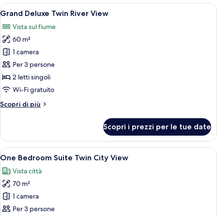
Twin
Apri
Una camera d'albergo con un letto gra
18
City
Grand Deluxe Twin River View
tutte
View
Vista sul fiume
le
60 m²
foto
per
1 camera
Grand
Per 3 persone
Deluxe
2 letti singoli
Twin
Wi-Fi gratuito
River
Altri
Scopri di più
View
dettagli
per
Scopri i prezzi per le tue date
Grand
Deluxe
Twin
Apri
Un bagno moderno con uno specchio g
16
River
One Bedroom Suite Twin City View
tutte
View
Vista città
le
70 m²
foto
per
1 camera
One
Per 3 persone