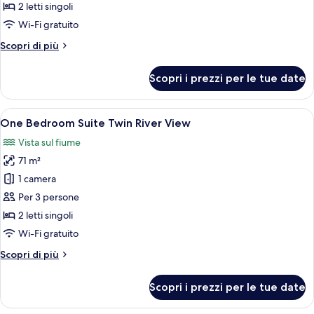
Bedroom
2 letti singoli
Suite
Wi-Fi gratuito
Twin
Altri
Scopri di più
City
dettagli
View
per
Scopri i prezzi per le tue date
One
Bedroom
Suite
Apri
Un bagno moderno con uno specchio g
18
Twin
One Bedroom Suite Twin River View
tutte
City
Vista sul fiume
View
le
71 m²
foto
per
1 camera
One
Per 3 persone
Bedroom
2 letti singoli
Suite
Wi-Fi gratuito
Twin
Altri
Scopri di più
River
dettagli
View
per
Scopri i prezzi per le tue date
One
Bedroom