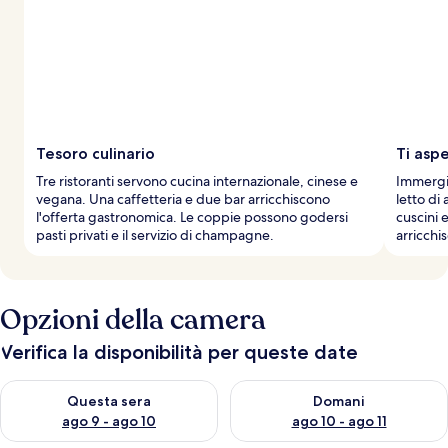
e
i
v
i
a
g
g
i
Tesoro culinario
Ti asp
a
Tre ristoranti servono cucina internazionale, cinese e
Immergit
t
vegana. Una caffetteria e due bar arricchiscono
letto di
o
l'offerta gastronomica. Le coppie possono godersi
cuscini e
r
pasti privati e il servizio di champagne.
arricchi
i
Opzioni della camera
Verifica la disponibilità per queste date
Verifica la disponibilità per questa sera, ago 9 - ago 10
Verifica la disponibilità per d
Questa sera
Domani
ago 9 - ago 10
ago 10 - ago 11