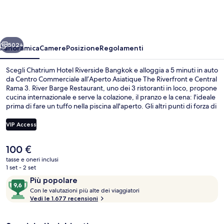
Riverside
Bangkok
ietro
Avanti
502+
Panoramica
Camere
Posizione
Regolamenti
Scegli Chatrium Hotel Riverside Bangkok e alloggia a 5 minuti in auto
da Centro Commerciale all’Aperto Asiatique The Riverfront e Central
Rama 3. River Barge Restaurant, uno dei 3 ristoranti in loco, propone
cucina internazionale e serve la colazione, il pranzo e la cena: l'ideale
prima di fare un tuffo nella piscina all'aperto. Gli altri punti di forza di
questo hotel di lusso sono 2 bar/lounge, un bar a bordo piscina e
una palestra aperta giorno e notte. Gli ospiti apprezzano molto la
VIP Access
piscina e il personale gentile.
Il
100 €
One Bedroom Suite King River View | Bi
prezzo
tasse e oneri inclusi
attuale
1 set - 2 set
è
Recensioni
9,6
Più popolare
100 €
C
su
Con le valutazioni più alte dei viaggiatori
o
Vedi le 1.677 recensioni
10,
n
Più
popolare