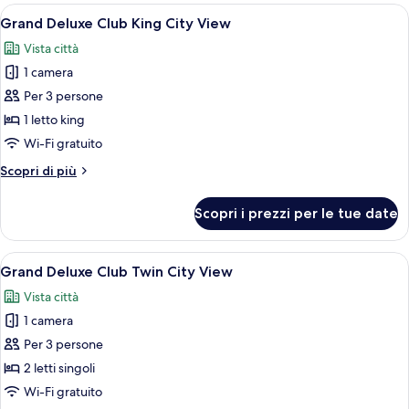
Suite
Apri
Una camera d'hotel con un letto, un div
6
Twin
Grand Deluxe Club King City View
tutte
River
Vista città
View
le
1 camera
foto
per
Per 3 persone
Grand
1 letto king
Deluxe
Wi-Fi gratuito
Club
Altri
Scopri di più
King
dettagli
City
per
Scopri i prezzi per le tue date
Grand
View
Deluxe
Club
Apri
Una camera d'albergo con un letto grand
6
King
Grand Deluxe Club Twin City View
tutte
City
Vista città
View
le
1 camera
foto
per
Per 3 persone
Grand
2 letti singoli
Deluxe
Wi-Fi gratuito
Club