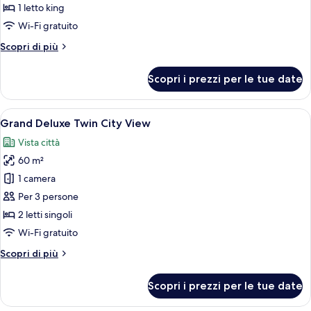
Bedroom
1 letto king
Skyline
Wi-Fi gratuito
Suite
Altri
Scopri di più
King
dettagli
Bed
per
Scopri i prezzi per le tue date
One
Bedroom
Skyline
Apri
Una camera d'hotel con un letto, un div
16
Suite
Grand Deluxe Twin City View
tutte
King
Vista città
Bed
le
60 m²
foto
per
1 camera
Grand
Per 3 persone
Deluxe
2 letti singoli
Twin
Wi-Fi gratuito
City
Altri
Scopri di più
View
dettagli
per
Scopri i prezzi per le tue date
Grand
Deluxe