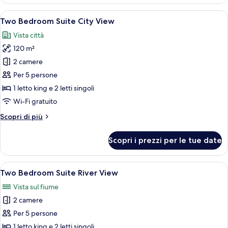
Bedroom
View
Club
Apri
Una moderna camera d'hotel con un diva
6
Suite
Two Bedroom Suite City View
tutte
King
Vista città
City
le
View
120 m²
foto
per
2 camere
Two
Per 5 persone
Bedroom
1 letto king e 2 letti singoli
Suite
Wi-Fi gratuito
City
Altri
Scopri di più
View
dettagli
per
Scopri i prezzi per le tue date
Two
Bedroom
Suite
Apri
Un soggiorno moderno con un divano c
6
City
Two Bedroom Suite River View
tutte
View
Vista sul fiume
le
2 camere
foto
per
Per 5 persone
Two
1 letto king e 2 letti singoli