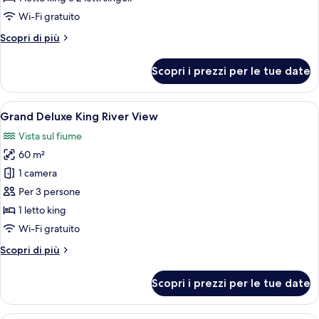
Bedroom
Wi-Fi gratuito
Suite
Altri
Scopri di più
River
dettagli
View
per
Scopri i prezzi per le tue date
Two
Bedroom
Suite
Apri
Una camera d'albergo con un letto, una
23
River
Grand Deluxe King River View
tutte
View
Vista sul fiume
le
60 m²
foto
per
1 camera
Grand
Per 3 persone
Deluxe
1 letto king
King
Wi-Fi gratuito
River
Altri
Scopri di più
View
dettagli
per
Scopri i prezzi per le tue date
Grand
Deluxe
King
Una moderna camera d'albergo con diva