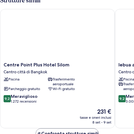
Strutture simili
City
View
Centre Point Plus Hotel Silom
lebua at
Centre
lebua
Centre Point Plus Hotel Silom
lebua 
Point
at
Centro città di Bangkok
Centro c
Plus
State
Piscina
Trasferimento
Piscin
Hotel
Tower
aeroportuale
Trasfe
Silom
Centro
Parcheggio gratuito
Wi-Fi gratuito
aeropo
Centro
città
9.2
9.2
città
Meraviglioso
di
Mer
9,2
9,2
su
su
di
1.272 recensioni
Bangko
3.00
10,
10,
Bangkok
Il
231 €
Meraviglioso,
Meravigl
prezzo
1.272
3.003
tasse e oneri inclusi
attuale
8 set - 9 set
recensioni
recensio
è
231 €
Confronta strutture simili