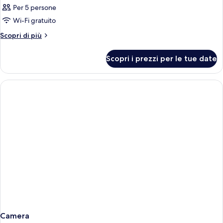
Per 5 persone
Wi-Fi gratuito
Altri
Scopri di più
dettagli
per
Scopri i prezzi per le tue date
Camera
Camera