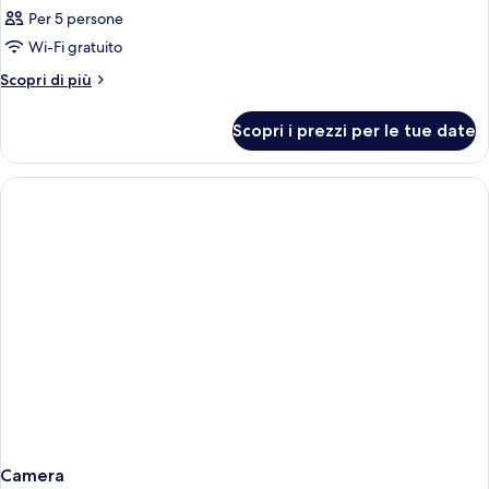
Per 5 persone
Wi-Fi gratuito
Altri
Scopri di più
dettagli
per
Scopri i prezzi per le tue date
Camera
Camera