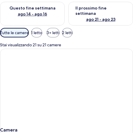
Verifica la disponibilità per questo fine settimana, ago 14 - ag
Verifica la disponibilità per i
Questo fine settimana
Il prossimo fine
settimana
ago 14 - ago 16
ago 21 - ago 23
Filtri
Tutte le camere
1 letto
3+ letti
2 letti
disponibili
per
Stai visualizzando 21 su 21 camere
le
camere
Camera