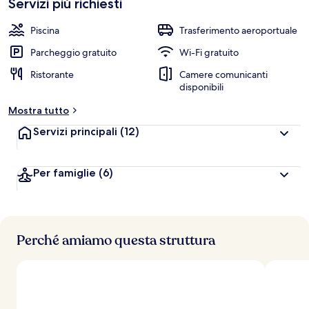
Servizi più richiesti
l
e
Piscina
Trasferimento aeroportuale
v
a
Parcheggio gratuito
Wi-Fi gratuito
l
Ristorante
Camere comunicanti
u
disponibili
t
a
Mostra tutto
z
i
Servizi principali
(12)
o
n
i
Per famiglie
(6)
p
i
ù
Perché amiamo questa struttura
a
l
t
e
d