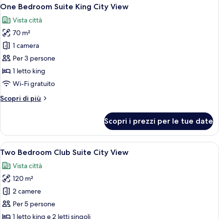
Apri
19
River
One Bedroom Suite King City View
tutte
View
Vista città
le
70 m²
foto
per
1 camera
One
Per 3 persone
Bedroom
1 letto king
Suite
Wi-Fi gratuito
King
Altri
Scopri di più
City
dettagli
View
per
Scopri i prezzi per le tue date
One
Bedroom
Suite
Apri
Camera d'albergo con un letto grande, u
14
King
Two Bedroom Club Suite City View
tutte
City
Vista città
View
le
120 m²
foto
per
2 camere
Two
Per 5 persone
Bedroom
1 letto king e 2 letti singoli