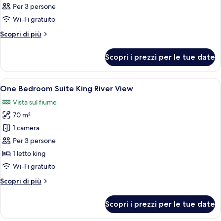
Per 3 persone
Wi-Fi gratuito
Altri
Scopri di più
dettagli
per
Scopri i prezzi per le tue date
Camera
Apri
Camera d'albergo moderna con un divan
21
One Bedroom Suite King River View
tutte
Vista sul fiume
le
70 m²
foto
per
1 camera
One
Per 3 persone
Bedroom
1 letto king
Suite
Wi-Fi gratuito
King
Altri
Scopri di più
River
dettagli
View
per
Scopri i prezzi per le tue date
One
Bedroom