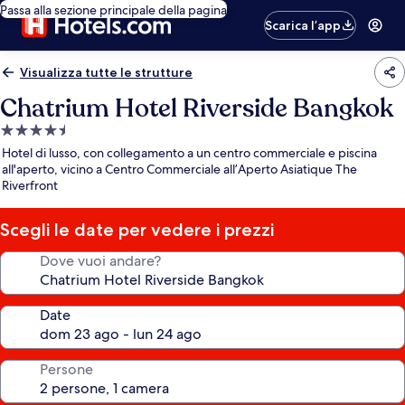
Passa alla sezione principale della pagina
Scarica l’app
Visualizza tutte le strutture
Chatrium Hotel Riverside Bangkok
Struttura
a
Hotel di lusso, con collegamento a un centro commerciale e piscina
4.5
all'aperto, vicino a Centro Commerciale all’Aperto Asiatique The
Riverfront
stelle
Scegli le date per vedere i prezzi
Dove vuoi andare?
Date
Persone