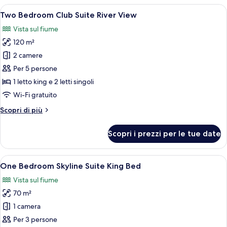
Suite
Apri
Un soggiorno moderno con un divano, 
13
King
Two Bedroom Club Suite River View
tutte
River
Vista sul fiume
View
le
120 m²
foto
per
2 camere
Two
Per 5 persone
Bedroom
1 letto king e 2 letti singoli
Club
Wi-Fi gratuito
Suite
Altri
Scopri di più
River
dettagli
View
per
Scopri i prezzi per le tue date
Two
Bedroom
Club
Apri
Un soggiorno moderno con divano, tavol
15
Suite
One Bedroom Skyline Suite King Bed
tutte
River
Vista sul fiume
View
le
70 m²
foto
per
1 camera
One
Per 3 persone