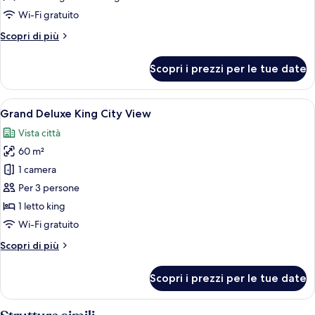
Club
Wi-Fi gratuito
Suite
Altri
Scopri di più
City
dettagli
View
per
Scopri i prezzi per le tue date
Two
Bedroom
Club
Apri
Una camera d'albergo con un letto gran
22
Suite
Grand Deluxe King City View
tutte
City
Vista città
View
le
60 m²
foto
per
1 camera
Grand
Per 3 persone
Deluxe
1 letto king
King
Wi-Fi gratuito
City
Altri
Scopri di più
View
dettagli
per
Scopri i prezzi per le tue date
Grand
Deluxe
King