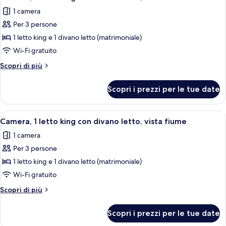
tutte
con
1 camera
divano
le
letto
Per 3 persone
foto
per
1 letto king e 1 divano letto (matrimoniale)
Camera,
Wi-Fi gratuito
1
Altri
Scopri di più
letto
dettagli
king
per
Scopri i prezzi per le tue date
Camera,
con
1
divano
letto
Apri
Camera d'albergo con un letto grande, t
letto,
3
king
Camera, 1 letto king con divano letto, vista fiume
tutte
con
vista
1 camera
divano
le
fiume
letto,
Per 3 persone
foto
vista
per
1 letto king e 1 divano letto (matrimoniale)
fiume
Camera,
Wi-Fi gratuito
1
Altri
Scopri di più
letto
dettagli
king
per
Scopri i prezzi per le tue date
Camera,
con
1