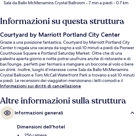
Sala da Ballo McMenamins Crystal Ballroom
- 7 min a piedi
- 0.7 km
Informazioni su questa struttura
Courtyard by Marriott Portland City Center
Grazie a una posizione fantastica, Courtyard by Marriott Portland City
Center ti regala una vacanza da sogno a soli 10 minuti a piedi da Pioneer
Courthouse Square e Portland Saturday Market. Oltre che di una
palestra aperta giorno e notte potrai usufruire anche di ristorante e di
bar/lounge, perfetti per fermarsi a mangiare un boccone al volo o bere
un drink. Inoltre, luoghi d'interesse come Sala da Ballo McMenamins
Crystal Ballroom e Tom McCall Waterfront Park si trovano a soli 10 minuti
a piedi. Le recensioni dei viaggiatori menzionano i letti comodi e il
personale gentile. La struttura è comoda per usare i mezzi pubblici:
Informazioni sui diritti di cancellazione
Stazione di SW 6th-Pine Street e Stazione di SW 5th-Oak Street sono a
breve distanza a piedi.
Altre informazioni sulla struttura
Informazioni generali
Dimensioni dell'hotel
256 camere