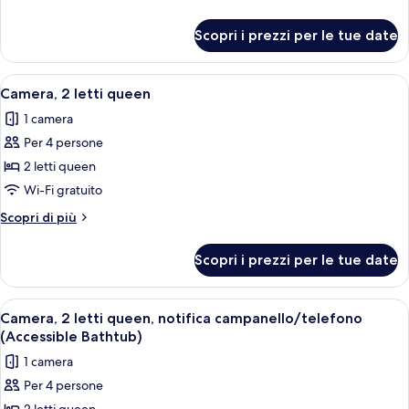
letto
dettagli
king,
per
Scopri i prezzi per le tue date
Camera,
vasca
1
accessibile
letto
Apri
Una camera d'albergo con due letti, un
in
6
king,
Camera, 2 letti queen
tutte
vasca
sedia
1 camera
accessibile
le
a
in
Per 4 persone
foto
rotelle
sedia
per
2 letti queen
a
Camera,
rotelle
Wi-Fi gratuito
2
Altri
Scopri di più
letti
dettagli
queen
per
Scopri i prezzi per le tue date
Camera,
2
letti
Apri
Una camera d'albergo con due letti, un
6
queen
Camera, 2 letti queen, notifica campanello/telefono
tutte
(Accessible Bathtub)
le
1 camera
foto
Per 4 persone
per