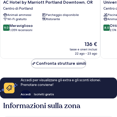
AC
Universi
AC Hotel by Marriott Portland Downtown, OR
Univer
Hotel
Place
Centro di Portland
Centro d
by
Hotel
Animali ammessi
Parcheggio disponibile
Piscin
Marriott
&
Wi-Fi gratuito
Ristorante
Anima
Portland
Confere
Downtown,
Center
9.0
8.0
Meraviglioso
Ott
9,0
8,0
OR
Centro
su
su
1.059 recensioni
2.174
Centro
di
10,
10,
di
Portland
Meraviglioso,
Ottimo,
Il
136 €
Portland
1.059
2.174
prezzo
recensioni
recensio
tasse e oneri inclusi
attuale
22 ago - 23 ago
è
136 €
Confronta strutture simili
Accedi per visualizzare gli extra e gli sconti idonei.
Prenotare conviene!
Accedi
Iscriviti gratis
Informazioni sulla zona