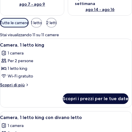
settimana
ago 7 - ago 9
ago 14 - ago 16
Filtri
Tutte le camere
1 letto
2 letti
disponibili
per
Stai visualizzando 11 su 11 camere
le
Apri
Una camera d'albergo con un letto gra
8
Camera, 1 letto king
camere
tutte
1 camera
le
Per 2 persone
foto
per
1 letto king
Camera,
Wi-Fi gratuito
1
Altri
Scopri di più
letto
dettagli
king
per
Scopri i prezzi per le tue date
Camera,
1
letto
Apri
Una camera d'albergo con un letto gra
8
king
Camera, 1 letto king con divano letto
tutte
1 camera
le