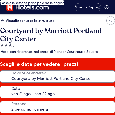
Passa alla sezione principale della pagina
Scarica l’app
Visualizza tutte le strutture
Courtyard by Marriott Portland
City Center
Struttura
a
Hotel con ristorante, nei pressi di Pioneer Courthouse Square
3.5
stelle
Scegli le date per vedere i prezzi
Dove vuoi andare?
Date
Persone