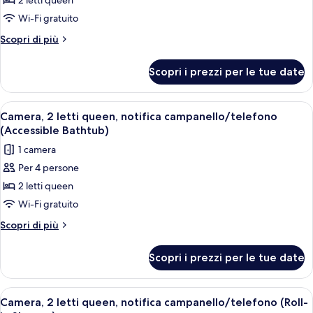
2 letti queen
Camera,
2
Wi-Fi gratuito
letti
Altri
Scopri di più
queen,
dettagli
per
notifica
Scopri i prezzi per le tue date
Camera,
campanello/telefono
2
(Accessible
letti
Apri
Una camera d'albergo con due letti, un
6
Bathtub)
queen,
Camera, 2 letti queen, notifica campanello/telefono
tutte
notifica
(Accessible Bathtub)
campanello/telefono
le
1 camera
(Accessible
foto
Bathtub)
Per 4 persone
per
2 letti queen
Camera,
2
Wi-Fi gratuito
letti
Altri
Scopri di più
queen,
dettagli
per
notifica
Scopri i prezzi per le tue date
Camera,
campanello/telefono
2
(Accessible
letti
Apri
Una camera d'albergo con due letti, un
6
Bathtub)
queen,
Camera, 2 letti queen, notifica campanello/telefono (Roll-
tutte
notifica