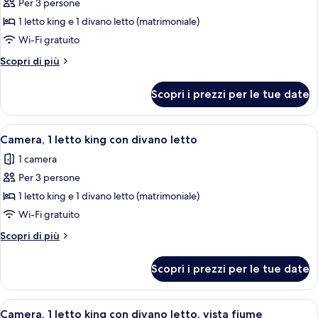
Per 3 persone
foto
per
1 letto king e 1 divano letto (matrimoniale)
Camera,
Wi-Fi gratuito
1
Altri
Scopri di più
letto
dettagli
king
per
Scopri i prezzi per le tue date
Camera,
con
1
divano
letto
Apri
Camera d'albergo con un letto grande, t
letto
3
king
Camera, 1 letto king con divano letto
tutte
con
1 camera
divano
le
letto
Per 3 persone
foto
per
1 letto king e 1 divano letto (matrimoniale)
Camera,
Wi-Fi gratuito
1
Altri
Scopri di più
letto
dettagli
king
per
Scopri i prezzi per le tue date
Camera,
con
1
divano
letto
Apri
Una camera d'albergo con un letto gra
letto
6
king
Camera, 1 letto king con divano letto, vista fiume