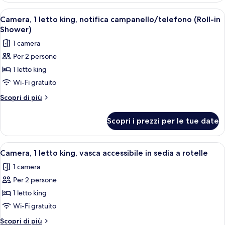
divano
letto
Apri
Una camera d'albergo con un letto gra
letto,
8
king
Camera, 1 letto king, notifica campanello/telefono (Roll-in
tutte
con
vista
Shower)
divano
le
fiume
1 camera
letto,
foto
vista
Per 2 persone
per
fiume
1 letto king
Camera,
1
Wi-Fi gratuito
letto
Altri
Scopri di più
king,
dettagli
per
notifica
Scopri i prezzi per le tue date
Camera,
campanello/telefono
1
(Roll-
letto
Apri
Una camera d'albergo con un letto gra
8
in
king,
Camera, 1 letto king, vasca accessibile in sedia a rotelle
tutte
notifica
Shower)
1 camera
campanello/telefono
le
(Roll-
Per 2 persone
foto
in
per
1 letto king
Shower)
Camera,
Wi-Fi gratuito
1
Altri
Scopri di più