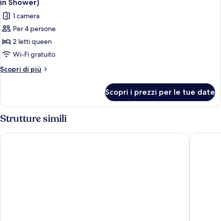
in Shower)
campanello/telefono
le
1 camera
(Accessible
foto
Bathtub)
Per 4 persone
per
2 letti queen
Camera,
2
Wi-Fi gratuito
letti
Altri
Scopri di più
queen,
dettagli
per
notifica
Scopri i prezzi per le tue date
Camera,
campanello/telefono
2
(Roll-
letti
Strutture simili
in
queen,
notifica
Shower)
AC Hotel by Marriott Portland Downtown, OR
Universi
campanello/telefono
(Roll-
in
Shower)