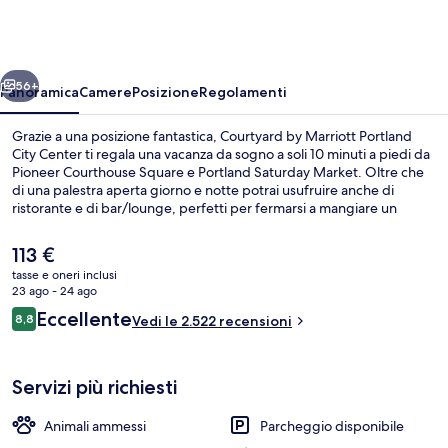
Marriott
Portland
City
ietro
Avanti
Center
56+
Panoramica
Camere
Posizione
Regolamenti
Grazie a una posizione fantastica, Courtyard by Marriott Portland
City Center ti regala una vacanza da sogno a soli 10 minuti a piedi da
Pioneer Courthouse Square e Portland Saturday Market. Oltre che
di una palestra aperta giorno e notte potrai usufruire anche di
ristorante e di bar/lounge, perfetti per fermarsi a mangiare un
boccone al volo o bere un drink. Inoltre, luoghi d'interesse come
Sala da Ballo McMenamins Crystal Ballroom e Tom McCall
Il
113 €
Waterfront Park si trovano a soli 10 minuti a piedi. Le recensioni dei
prezzo
tasse e oneri inclusi
viaggiatori menzionano i letti comodi e il personale gentile. La
attuale
23 ago - 24 ago
struttura è comoda per usare i mezzi pubblici: Stazione di SW 6th-
Bar (in loco)
è
Recensioni
Pine Street e Stazione di SW 5th-Oak Street sono a breve distanza a
Eccellente
8,8
Vedi le 2.522 recensioni
113 €
8,8 su 10
piedi.
Servizi più richiesti
Animali ammessi
Parcheggio disponibile