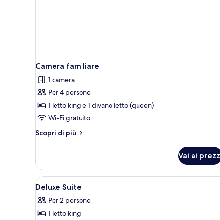
singoli
Camera familiare
1 camera
Per 4 persone
1 letto king e 1 divano letto (queen)
Wi-Fi gratuito
Altri
Scopri di più
dettagli
per
Vai ai prezz
Camera
familiare
Apri
Biancheria da letto di alta qual
6
Deluxe Suite
tutte
Per 2 persone
le
1 letto king
foto