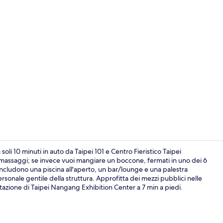
Doppia Execu
li 10 minuti in auto da Taipei 101 e Centro Fieristico Taipei
massaggi; se invece vuoi mangiare un boccone, fermati in uno dei 6
so includono una piscina all'aperto, un bar/lounge e una palestra
Esterni
ersonale gentile della struttura. Approfitta dei mezzi pubblici nelle
tazione di Taipei Nangang Exhibition Center a 7 min a piedi.