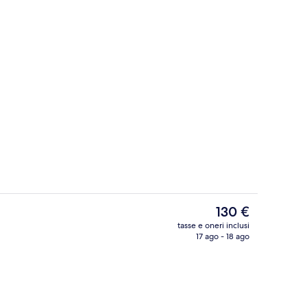
tive | Lounge executive
Ristorante
Il
130 €
prezzo
tasse e oneri inclusi
attuale
17 ago - 18 ago
Lounge executive
è
130 €