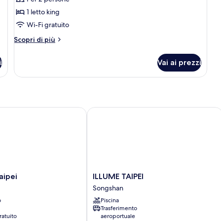
per
1 letto king
Superior
Wi-Fi gratuito
King
Altri
Room
Scopri di più
dettagli
per
i
Vai ai prezzi
Superior
King
Room
pei
ILLUME TAIPEI
ILLUME
aipei
ILLUME TAIPEI
TAIPEI
Songshan
Songshan
o
Piscina
Trasferimento
ratuito
aeroportuale