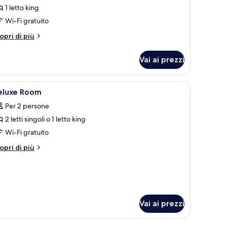
1 letto king
Wi-Fi gratuito
tri
opri di più
ttagli
r
Vai ai prezzi
of
rrace
ite
he.
ità, copriletto in piuma, minibar
pri
Biancheria da letto di alta qualità, copriletto 
7
eluxe Room
utte
Per 2 persone
2 letti singoli o 1 letto king
oto
er
Wi-Fi gratuito
eluxe
tri
opri di più
oom
ttagli
r
luxe
oom
Vai ai prezzi