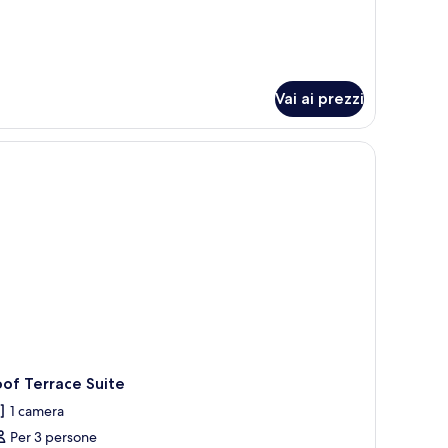
Vai ai prezzi
iori e una parete decorata con stampe botaniche incorniciate.
e profili rossi, una parete verde con una sezione a righe bianco e nere, e un
of Terrace Suite
1 camera
Per 3 persone