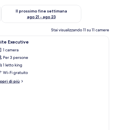
ne settimana, ago 14 - ago 16
Verifica la disponibilità per il prossimo fine settimana, ago 21
Il prossimo fine settimana
ago 21 - ago 23
Stai visualizzando 11 su 11 camere
o di fiori.
pri
Suite Executive | Biancheria da letto di alta qu
12
ite Executive
utte
1 camera
Per 3 persone
oto
er
1 letto king
uite
Wi-Fi gratuito
xecutive
tri
opri di più
ttagli
r
ite
ecutive