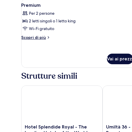
Apri
Una camera d'albergo moderna c
4
Premium
tutte
Per 2 persone
le
2 letti singoli o 1 letto king
foto
per
Wi-Fi gratuito
Premium
Altri
Scopri di più
dettagli
per
Premium
Vai ai prezz
Strutture simili
Hotel Splendide Royal - The Leading Hotels of the 
Umiltà 36 - P
Hotel
Umiltà
Hotel Splendide Royal - The
Umiltà 36 -
Splendide
36