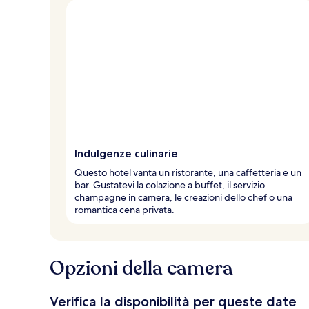
l
t
e
d
e
i
v
i
a
g
Indulgenze culinarie
g
i
Questo hotel vanta un ristorante, una caffetteria e un
a
bar. Gustatevi la colazione a buffet, il servizio
t
champagne in camera, le creazioni dello chef o una
o
romantica cena privata.
r
i
Opzioni della camera
Verifica la disponibilità per queste date