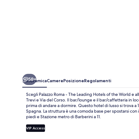
Leading
Hotels
of
the
World
58+
Panoramica
Camere
Posizione
Regolamenti
Scegli Palazzo Roma - The Leading Hotels of the World e allo
Trevi e Via del Corso. Il bar/lounge e il bar/caffetteria in
prima di andare a dormire. Questo hotel di lusso si trova a 
Spagna. La struttura è una comoda base per spostarsi con i 
piedi e Stazione metro di Barberini a 11.
VIP Access