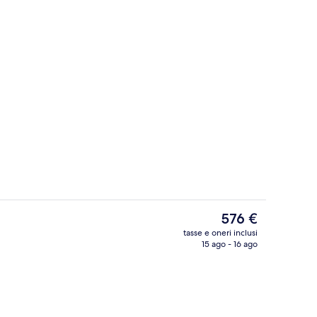
Interni
ura
Il
576 €
prezzo
tasse e oneri inclusi
attuale
15 ago - 16 ago
Bar (in loco)
è
576 €