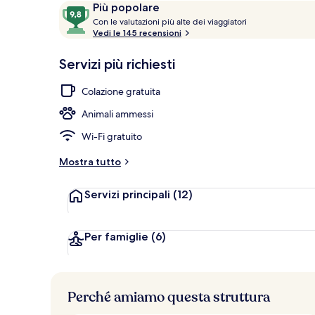
Recensioni
9,8
Più popolare
Ristorante
C
su
Con le valutazioni più alte dei viaggiatori
o
Vedi le 145 recensioni
10,
n
Più
Servizi più richiesti
popolare
l
e
Colazione gratuita
v
Animali ammessi
a
l
Wi-Fi gratuito
u
t
Mostra tutto
a
z
Servizi principali
(12)
i
o
n
i
Per famiglie
(6)
p
i
ù
Perché amiamo questa struttura
a