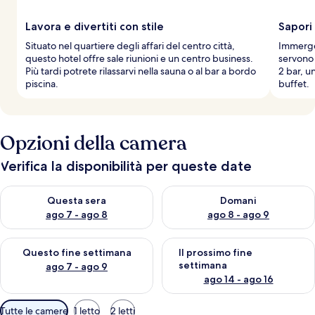
Lavora e divertiti con stile
Sapori 
Situato nel quartiere degli affari del centro città,
Immerget
questo hotel offre sale riunioni e un centro business.
servono 
Più tardi potrete rilassarvi nella sauna o al bar a bordo
2 bar, u
piscina.
buffet.
Opzioni della camera
Verifica la disponibilità per queste date
Verifica la disponibilità per questa sera, ago 7 - ago 8
Verifica la disponibilità per d
Questa sera
Domani
ago 7 - ago 8
ago 8 - ago 9
Verifica la disponibilità per questo fine settimana, ago 7 - ago
Verifica la disponibilità per il
Questo fine settimana
Il prossimo fine
settimana
ago 7 - ago 9
ago 14 - ago 16
Filtri
Tutte le camere
1 letto
2 letti