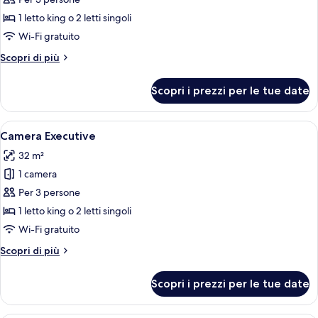
per
Camera
1 letto king o 2 letti singoli
Deluxe
Wi-Fi gratuito
Altri
Scopri di più
dettagli
per
Scopri i prezzi per le tue date
Camera
Deluxe
Apri
Una camera d'albergo con un letto gra
24
Camera Executive
tutte
32 m²
le
1 camera
foto
per
Per 3 persone
Camera
1 letto king o 2 letti singoli
Executive
Wi-Fi gratuito
Altri
Scopri di più
dettagli
per
Scopri i prezzi per le tue date
Camera
Executive