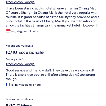
Traduci con Google
I have been staying at this hotel whenever I am in Chiang Mai.
Of course Shangri-La Chiang Mai is the hotel very popular with
tourists. It is good because of all the facility they provided and a
5 star hotel in the heart of Chiang Mai. If you want to relax and
enjoy the facilities Shangri La is the upmarket hotel. However if
you are on a shopping spree & relax tour. The Empress Chiang
Yeo, viaggio di 1 notte
Mai provides all you need for value and its location & comfort.
Chiang Mai & Chiang Rai is my preferred destination for
Northern Thailand away from bustling Bangkok
Recensione verificata
10/10 Eccezionale
6 mag 2026
Traduci con Google
Good service and friendly staff. They gave us a welcome gift.
There is also a nice pool to chill after a long day AC too strong
though
Karim, viaggio di 3 notti
Recensione verificata
8/10 Ottimo