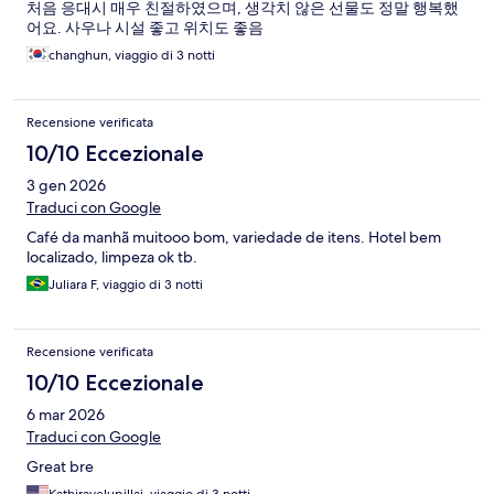
처음 응대시 매우 친절하였으며, 생각치 않은 선물도 정말 행복했
어요. 사우나 시설 좋고 위치도 좋음
changhun, viaggio di 3 notti
Recensione verificata
10/10 Eccezionale
3 gen 2026
Traduci con Google
Café da manhã muitooo bom, variedade de itens. Hotel bem
localizado, limpeza ok tb.
Juliara F, viaggio di 3 notti
Recensione verificata
10/10 Eccezionale
6 mar 2026
Traduci con Google
Great bre
Kathiravelupillai, viaggio di 3 notti