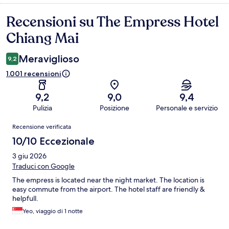
Recensioni su The Empress Hotel
Recensioni
Chiang Mai
Meraviglioso
9,2
1.001 recensioni
9,2
9,0
9,4
Pulizia
Posizione
Personale e servizio
Recensioni
Recensione verificata
10/10 Eccezionale
3 giu 2026
Traduci con Google
The empress is located near the night market. The location is
easy commute from the airport. The hotel staff are friendly &
helpfull.
Yeo, viaggio di 1 notte