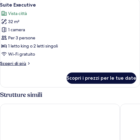
Apri
Un soggiorno spazioso con angolo pran
13
Suite Executive
tutte
Vista città
le
32 m²
foto
per
1 camera
Suite
Per 3 persone
Executive
1 letto king o 2 letti singoli
Wi-Fi gratuito
Altri
Scopri di più
dettagli
per
Scopri i prezzi per le tue date
Suite
Executive
Strutture simili
Dusit Princess Chiang Mai
Centara 