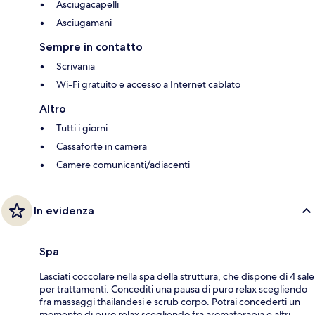
Asciugacapelli
Asciugamani
Sempre in contatto
Scrivania
Wi-Fi gratuito e accesso a Internet cablato
Altro
Tutti i giorni
Cassaforte in camera
Camere comunicanti/adiacenti
In evidenza
Spa
Lasciati coccolare nella spa della struttura, che dispone di 4 sale
per trattamenti. Concediti una pausa di puro relax scegliendo
fra massaggi thailandesi e scrub corpo. Potrai concederti un
momento di puro relax scegliendo fra aromaterapia e altri