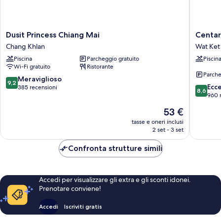
Dusit
Centara
Dusit Princess Chiang Mai
Centar
Princess
Riversid
Chang Khlan
Wat Ket
Chiang
Hotel
Piscina
Parcheggio gratuito
Piscin
Mai
Chiang
Wi-Fi gratuito
Ristorante
Chang
Mai
Parche
Khlan
Wat
9.2
Meraviglioso
9,2
8.6
Ket
Ecc
su
385 recensioni
8,6
su
960 
10,
10,
Meraviglioso,
Il
53 €
Eccellen
385
prezzo
960
tasse e oneri inclusi
recensioni
attuale
2 set - 3 set
recensio
è
53 €
Confronta strutture simili
Accedi per visualizzare gli extra e gli sconti idonei.
Prenotare conviene!
Accedi
Iscriviti gratis