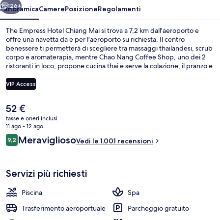
126+
Panoramica
Camere
Posizione
Regolamenti
The Empress Hotel Chiang Mai si trova a 7,2 km dall'aeroporto e
offre una navetta da e per l'aeroporto su richiesta. Il centro
benessere ti permetterà di scegliere tra massaggi thailandesi, scrub
corpo e aromaterapia, mentre Chao Nang Coffee Shop, uno dei 2
ristoranti in loco, propone cucina thai e serve la colazione, il pranzo e
la cena. Gli altri punti di forza della struttura includono 2 bar/lounge,
una piscina all'aperto e un bar a bordo piscina. I viaggiatori
VIP Access
apprezzano il personale gentile e le condizioni generali del posto.
Il
52 €
Parco della struttura
prezzo
tasse e oneri inclusi
attuale
11 ago - 12 ago
è
Recensioni
Meraviglioso
9,2
Vedi le 1.001 recensioni
52 €
9,2 su 10
Servizi più richiesti
Piscina
Spa
Trasferimento aeroportuale
Parcheggio gratuito