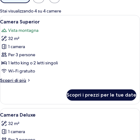
disponibili
per
Stai visualizzando 4 su 4 camere
le
Apri
Camera Superior | Minibar, una cassafo
16
Camera Superior
camere
tutte
Vista montagna
le
32 m²
foto
per
1 camera
Camera
Per 3 persone
Superior
1 letto king o 2 letti singoli
Wi-Fi gratuito
Altri
Scopri di più
dettagli
per
Scopri i prezzi per le tue date
Camera
Superior
Apri
Camera d'albergo con un letto grande, 
18
Camera Deluxe
tutte
32 m²
le
1 camera
foto
Per 3 persone