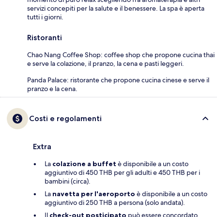
servizi concepiti per la salute e il benessere. La spa è aperta
tutti i giorni.
Ristoranti
Chao Nang Coffee Shop: coffee shop che propone cucina thai
e serve la colazione, il pranzo, la cena e pasti leggeri.
Panda Palace: ristorante che propone cucina cinese e serve il
pranzo e la cena.
Costi e regolamenti
Extra
La
colazione a buffet
è disponibile a un costo
aggiuntivo di 450 THB per gli adulti e 450 THB per i
bambini (circa).
La
navetta per l'aeroporto
è disponibile a un costo
aggiuntivo di 250 THB a persona (solo andata).
Il
check-out posticipato
può essere concordato