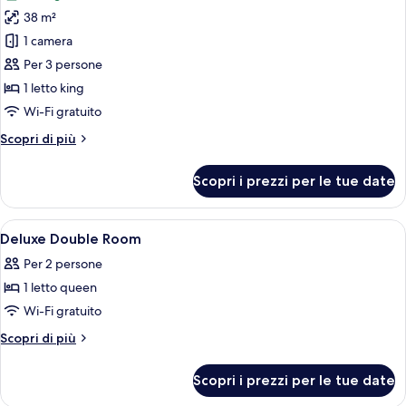
le
and
38 m²
foto
Daily
per
1 camera
Afternoon
Deluxe
Tea
Per 3 persone
Double
1 letto king
Room
Wi-Fi gratuito
with
Altri
Scopri di più
Bath
dettagli
and
per
Scopri i prezzi per le tue date
Daily
Deluxe
Double
Afternoon
Room
Apri
Camera d'albergo con un letto grande, 
Tea
4
with
Deluxe Double Room
tutte
Bath
Per 2 persone
and
le
Daily
1 letto queen
foto
Afternoon
per
Wi-Fi gratuito
Tea
Deluxe
Altri
Scopri di più
Double
dettagli
per
Room
Scopri i prezzi per le tue date
Deluxe
Double