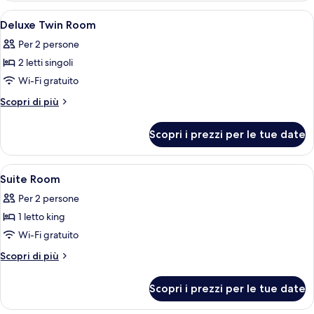
Room
Apri
Camera d'albergo moderna con un letto 
5
Deluxe Twin Room
tutte
Per 2 persone
le
2 letti singoli
foto
per
Wi-Fi gratuito
Deluxe
Altri
Scopri di più
Twin
dettagli
per
Room
Scopri i prezzi per le tue date
Deluxe
Twin
Room
Apri
Minibar, una cassaforte in camera, una
10
Suite Room
tutte
Per 2 persone
le
1 letto king
foto
per
Wi-Fi gratuito
Suite
Altri
Scopri di più
Room
dettagli
per
Scopri i prezzi per le tue date
Suite
Room