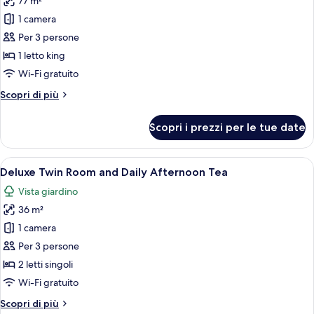
77 m²
Afternoon
le
Tea)
1 camera
foto
per
Per 3 persone
Suite
1 letto king
(with
Wi-Fi gratuito
Pool
Altri
Scopri di più
and
dettagli
Daily
per
Scopri i prezzi per le tue date
Suite
Afternoon
(with
Tea)
Pool
Apri
Camera d'albergo con due letti, una tel
6
and
Deluxe Twin Room and Daily Afternoon Tea
tutte
Daily
Vista giardino
Afternoon
le
Tea)
36 m²
foto
per
1 camera
Deluxe
Per 3 persone
Twin
2 letti singoli
Room
Wi-Fi gratuito
and
Altri
Scopri di più
Daily