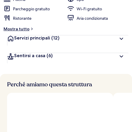
v
a
Parcheggio gratuito
Wi-Fi gratuito
l
Ristorante
Aria condizionata
u
t
Mostra tutto
a
z
Servizi principali
(12)
i
o
n
Sentirsi a casa
(6)
i
p
i
ù
Perché amiamo questa struttura
a
l
t
e
d
e
i