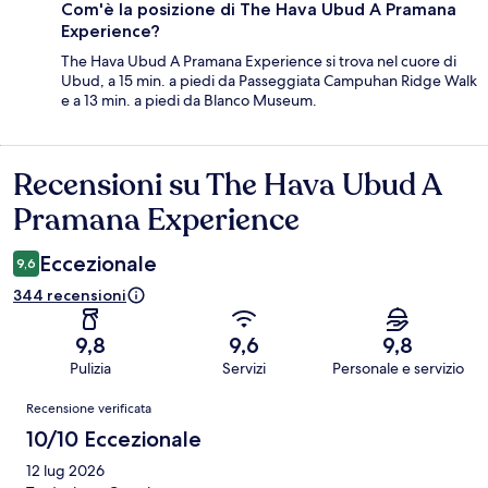
Com'è la posizione di The Hava Ubud A Pramana
Experience?
The Hava Ubud A Pramana Experience si trova nel cuore di
Ubud, a 15 min. a piedi da Passeggiata Campuhan Ridge Walk
e a 13 min. a piedi da Blanco Museum.
Recensioni su The Hava Ubud A
Recensioni
Pramana Experience
Eccezionale
9,6
344 recensioni
9,8
9,6
9,8
Pulizia
Servizi
Personale e servizio
Recensioni
Recensione verificata
10/10 Eccezionale
12 lug 2026