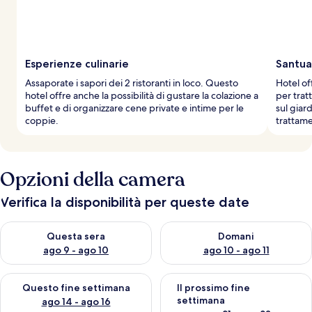
v
i
a
g
g
Esperienze culinarie
Santua
i
Assaporate i sapori dei 2 ristoranti in loco. Questo
Hotel of
a
hotel offre anche la possibilità di gustare la colazione a
per trat
t
buffet e di organizzare cene private e intime per le
sul giar
o
coppie.
trattame
r
i
Opzioni della camera
Verifica la disponibilità per queste date
Verifica la disponibilità per questa sera, ago 9 - ago 10
Verifica la disponibilità per d
Questa sera
Domani
ago 9 - ago 10
ago 10 - ago 11
Verifica la disponibilità per questo fine settimana, ago 14 - ag
Verifica la disponibilità per i
Questo fine settimana
Il prossimo fine
settimana
ago 14 - ago 16