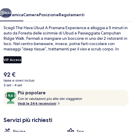
Pramana
ietro
Avanti
Experience
83+
Panoramica
Camere
Posizione
Regolamenti
Scegli The Hava Ubud A Pramana Experience e alloggia a 5 minuti in
auto da Foresta delle scimmie di Ubud e Passeggiata Campuhan
Ridge Walk. Fermati a mangiare un boccone in uno dei 2 ristoranti in
loco. Nel centro benessere, invece, potrai farti coccolare con
massaggi “deep tissue”, trattamenti per il viso e scrub corpo. In
questo hotel di lusso troverai anche una piscina all'aperto, una
palestra e un giardino. Altri viaggiatori apprezzano il personale
VIP Access
gentile della struttura.
Il
92 €
Piscina all'aperto
prezzo
tasse e oneri inclusi
attuale
3 set - 4 set
è
Recensioni
9,6
Più popolare
92 €
C
su
Con le valutazioni più alte dei viaggiatori
o
Vedi le 344 recensioni
10,
n
Più
popolare
Servizi più richiesti
l
e
Piscina
Spa