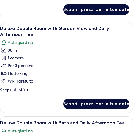
dettagli
Afternoon
per
Scopri i prezzi per le tue date
Tea
Deluxe
Twin
Room
Apri
Camera d'albergo con un letto grande, 
6
and
Deluxe Double Room with Garden View and Daily
tutte
Daily
Afternoon Tea
Afternoon
le
Vista giardino
Tea
foto
38 m²
per
1 camera
Deluxe
Double
Per 3 persone
Room
1 letto king
with
Wi-Fi gratuito
Garden
Altri
Scopri di più
View
dettagli
and
per
Scopri i prezzi per le tue date
Deluxe
Daily
Double
Afternoon
Room
Apri
Una camera d'albergo moderna con un l
Tea
6
with
Deluxe Double Room with Bath and Daily Afternoon Tea
tutte
Garden
Vista giardino
View