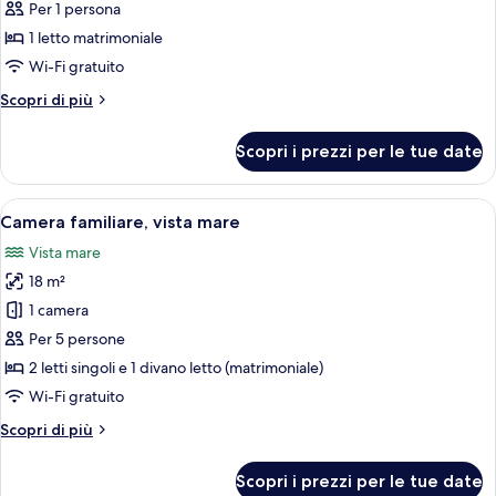
per
Per 1 persona
Singola
1 letto matrimoniale
Basic
Wi-Fi gratuito
Altri
Scopri di più
dettagli
per
Scopri i prezzi per le tue date
Singola
Basic
Apri
Una camera da letto con un letto, un d
4
Camera familiare, vista mare
tutte
Vista mare
le
18 m²
foto
per
1 camera
Camera
Per 5 persone
familiare,
2 letti singoli e 1 divano letto (matrimoniale)
vista
Wi-Fi gratuito
mare
Altri
Scopri di più
dettagli
per
Scopri i prezzi per le tue date
Camera