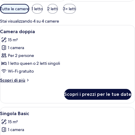
Filtri
Tutte le camere
1 letto
2 letti
3+ letti
disponibili
per
Stai visualizzando 4 su 4 camere
le
Apri
Una camera da letto con una testiera i
5
Camera doppia
camere
tutte
15 m²
le
1 camera
foto
per
Per 2 persone
Camera
1 letto queen o 2 letti singoli
doppia
Wi-Fi gratuito
Altri
Scopri di più
dettagli
per
Scopri i prezzi per le tue date
Camera
doppia
Apri
Una camera d'albergo con un letto, una
4
Singola Basic
tutte
15 m²
le
1 camera
foto