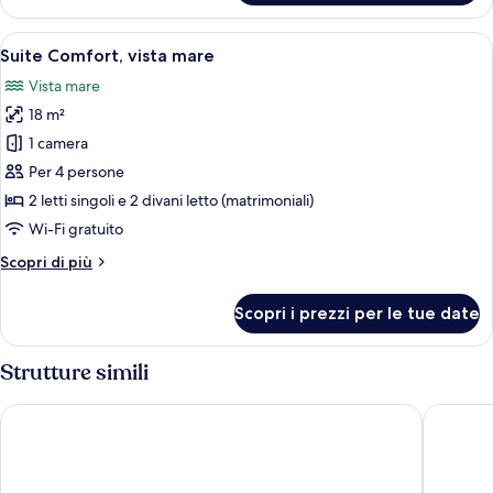
familiare,
vista
Apri
Un balcone con tavolo e sedie, vista su
4
mare
Suite Comfort, vista mare
tutte
Vista mare
le
18 m²
foto
per
1 camera
Suite
Per 4 persone
Comfort,
2 letti singoli e 2 divani letto (matrimoniali)
vista
Wi-Fi gratuito
mare
Altri
Scopri di più
dettagli
per
Scopri i prezzi per le tue date
Suite
Comfort,
vista
Strutture simili
mare
Montra Hotel Hanstholm
Morup M