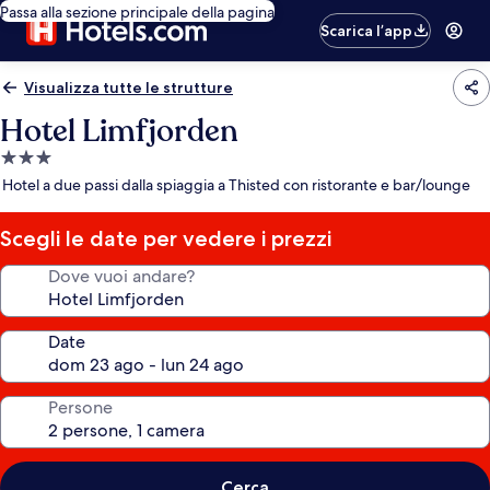
Passa alla sezione principale della pagina
Scarica l’app
Visualizza tutte le strutture
Hotel Limfjorden
Struttura
a
Hotel a due passi dalla spiaggia a Thisted con ristorante e bar/lounge
3.0
stelle
Scegli le date per vedere i prezzi
Dove vuoi andare?
Date
Persone
Cerca