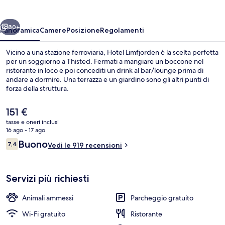
ietro
Avanti
80+
Panoramica
Camere
Posizione
Regolamenti
Vicino a una stazione ferroviaria, Hotel Limfjorden è la scelta perfetta
per un soggiorno a Thisted. Fermati a mangiare un boccone nel
ristorante in loco e poi concediti un drink al bar/lounge prima di
andare a dormire. Una terrazza e un giardino sono gli altri punti di
forza della struttura.
Il
151 €
prezzo
tasse e oneri inclusi
attuale
16 ago - 17 ago
Terrazza/patio
è
Recensioni
Buono
7,4
Vedi le 919 recensioni
151 €
7,4 su 10
Servizi più richiesti
Animali ammessi
Parcheggio gratuito
Wi-Fi gratuito
Ristorante