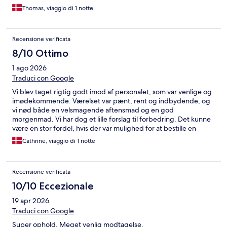
Thomas, viaggio di 1 notte
Recensione verificata
8/10 Ottimo
1 ago 2026
Traduci con Google
Vi blev taget rigtig godt imod af personalet, som var venlige og
imødekommende. Værelset var pænt, rent og indbydende, og
vi nød både en velsmagende aftensmad og en god
morgenmad. Vi har dog et lille forslag til forbedring. Det kunne
være en stor fordel, hvis der var mulighed for at bestille en
mindre børneportion af den almindelige aftensmad – for
Cathrine, viaggio di 1 notte
eksempel frikadeller med kartofler eller andre klassiske retter.
Efter vores erfaring foretrækker mange børn traditionel mad
frem for den type børnemenu, der ofte består af pomfritter og
Recensione verificata
lignende. Alt i alt havde vi et rigtig godt ophold og vil gerne
takke for den gode oplevelse.
10/10 Eccezionale
19 apr 2026
Traduci con Google
Super ophold. Meget venlig modtagelse.