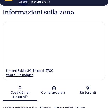
Accedi
Iscriviti gratis
Informazioni sulla zona
Simons Bakke 39, Thisted, 7700
Vedi sulla mappa
Mappa
Cosa c’è nei
Come spostarsi
Ristoranti
dintorni?
Croce commemorativa Cf Lejren
- 8 min a piedi
- 0.7 km