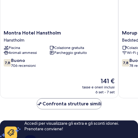
Montra
Morup
Montra Hotel Hanstholm
Morup 
Hotel
Mølle
Hanstholm
Bedste
Hanstholm
Kro
Piscina
Colazione gratuita
Colazi
Hanstholm
Bedste
Animali ammessi
Parcheggio gratuito
Wi-Fi 
7.8
7.8
Buono
Buo
7,8
7,8
su
su
706 recensioni
78 re
10,
10,
Buono,
Buono,
Il
141 €
706
78
prezzo
tasse e oneri inclusi
recensioni
recensio
attuale
6 set - 7 set
è
141 €
Confronta strutture simili
Accedi per visualizzare gli extra e gli sconti idonei.
Prenotare conviene!