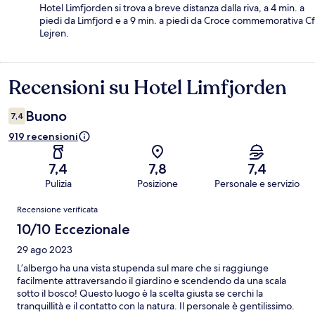
Hotel Limfjorden si trova a breve distanza dalla riva, a 4 min. a
piedi da Limfjord e a 9 min. a piedi da Croce commemorativa Cf
Lejren.
Recensioni su Hotel Limfjorden
Recensioni
Buono
7,4
919 recensioni
7,4
7,8
7,4
Pulizia
Posizione
Personale e servizio
Recensioni
Recensione verificata
10/10 Eccezionale
29 ago 2023
L’albergo ha una vista stupenda sul mare che si raggiunge
facilmente attraversando il giardino e scendendo da una scala
sotto il bosco! Questo luogo è la scelta giusta se cerchi la
tranquillità e il contatto con la natura. Il personale è gentilissimo.