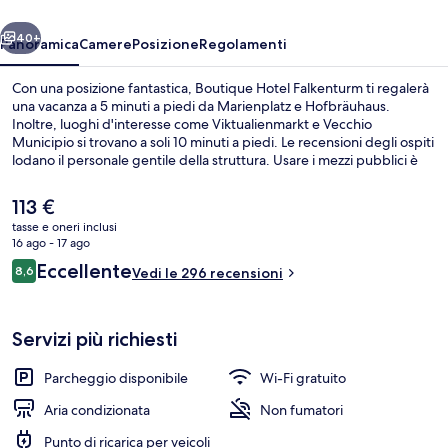
ietro
Avanti
40+
Panoramica
Camere
Posizione
Regolamenti
Con una posizione fantastica, Boutique Hotel Falkenturm ti regalerà
una vacanza a 5 minuti a piedi da Marienplatz e Hofbräuhaus.
Inoltre, luoghi d'interesse come Viktualienmarkt e Vecchio
Municipio si trovano a soli 10 minuti a piedi. Le recensioni degli ospiti
lodano il personale gentile della struttura. Usare i mezzi pubblici è
facilissimo: Fermata del tram di Nationaltheater si trova a pochi
minuti di distanza, mentre Fermata del tram di Kammerspiele è a 3
Il
113 €
min a piedi.
prezzo
tasse e oneri inclusi
attuale
16 ago - 17 ago
Singola Superior | Biancheria da letto 
è
Recensioni
Eccellente
8,6
Vedi le 296 recensioni
113 €
8,6 su 10
Servizi più richiesti
Parcheggio disponibile
Wi-Fi gratuito
Aria condizionata
Non fumatori
Punto di ricarica per veicoli