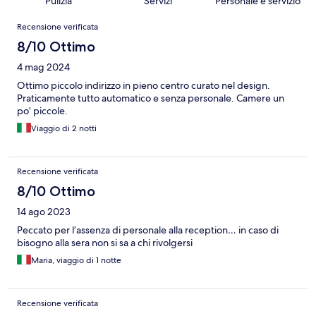
Pulizia
Servizi
Personale e servizio
Recensioni
Recensione verificata
8/10 Ottimo
4 mag 2024
Ottimo piccolo indirizzo in pieno centro curato nel design.
Praticamente tutto automatico e senza personale. Camere un
po’ piccole.
Viaggio di 2 notti
Recensione verificata
8/10 Ottimo
14 ago 2023
Peccato per l’assenza di personale alla reception… in caso di
bisogno alla sera non si sa a chi rivolgersi
Maria, viaggio di 1 notte
Recensione verificata