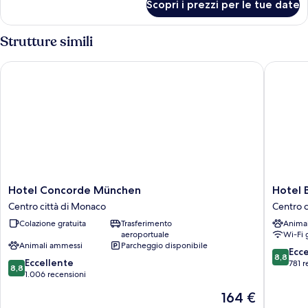
Scopri i prezzi per le tue date
Doppia
Superior
Strutture simili
Hotel Concorde München
Hotel Bl
Hotel
Hotel
Hotel Concorde München
Hotel 
Concorde
Blauer
Centro città di Monaco
Centro c
München
Bock
Colazione gratuita
Trasferimento
Anima
Centro
Centro
aeroportuale
Wi-Fi 
città
città
Animali ammessi
Parcheggio disponibile
di
di
8.8
Ecc
8,8
8.8
Monaco
Eccellente
Monaco
su
781 r
8,8
su
1.006 recensioni
10,
10,
Eccellen
Il
164 €
Eccellente,
781
prezzo