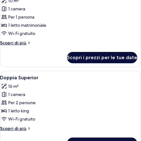
10 m²
letto,
le
balcone,
1 camera
foto
vista
per
Per 1 persona
città
Singola
1 letto matrimoniale
Superior
Wi-Fi gratuito
Altri
Scopri di più
dettagli
per
Scopri i prezzi per le tue date
Singola
Superior
Apri
Camera d'albergo compatta con un letto
16
Doppia Superior
tutte
16 m²
le
1 camera
foto
per
Per 2 persone
Doppia
1 letto king
Superior
Wi-Fi gratuito
Altri
Scopri di più
dettagli
per