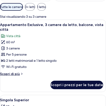
Filtri
Tutte le camere
3+ letti
1 letto
disponibili
per
Stai visualizzando 3 su 3 camere
le
Apri
Un soggiorno moderno con un divano, 
12
Appartamento Exclusive, 3 camere da letto, balcone, vista
camere
tutte
città
le
Vista città
foto
60 m²
per
3 camere
Appartamento
Exclusive,
Per 5 persone
3
2 letti matrimoniali e 1 letto singolo
camere
Wi-Fi gratuito
da
Altri
Scopri di più
letto,
dettagli
balcone,
per
Scopri i prezzi per le tue date
Appartamento
vista
Exclusive,
città
3
Apri
Camera d'albergo con un letto di 140c
13
camere
Singola Superior
tutte
da