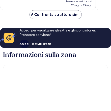
1.006
tasse e oneri inclusi
recensio
attuale
23 ago - 24 ago
recensioni
è
164 €
Confronta strutture simili
Accedi per visualizzare gli extra e gli sconti idonei.
Prenotare conviene!
Accedi
Iscriviti gratis
Informazioni sulla zona