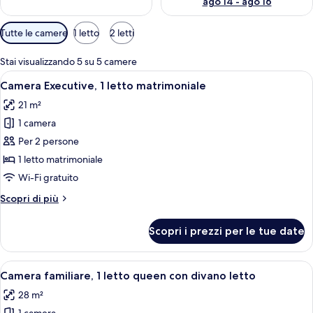
ago 14 - ago 16
Filtri
Tutte le camere
1 letto
2 letti
disponibili
per
Stai visualizzando 5 su 5 camere
le
Apri
Una camera d'albergo con un letto, un
10
Camera Executive, 1 letto matrimoniale
camere
tutte
21 m²
le
1 camera
foto
per
Per 2 persone
Camera
1 letto matrimoniale
Executive,
Wi-Fi gratuito
1
Altri
Scopri di più
letto
dettagli
matrimoniale
per
Scopri i prezzi per le tue date
Camera
Executive,
1
Apri
Una camera d'albergo moderna con un l
9
letto
Camera familiare, 1 letto queen con divano letto
tutte
matrimoniale
28 m²
le