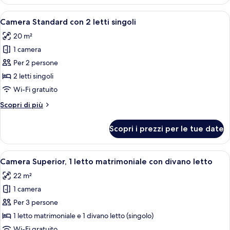
Standard,
1
Apri
Camera d'albergo con due letti, un tav
8
letto
Camera Standard con 2 letti singoli
tutte
matrimoniale
20 m²
le
1 camera
foto
per
Per 2 persone
Camera
2 letti singoli
Standard
Wi-Fi gratuito
con
Altri
Scopri di più
2
dettagli
letti
per
Scopri i prezzi per le tue date
Camera
singoli
Standard
con
Apri
Camera Superior, 1 letto matrimoniale 
8
2
Camera Superior, 1 letto matrimoniale con divano letto
tutte
letti
22 m²
singoli
le
1 camera
foto
per
Per 3 persone
Camera
1 letto matrimoniale e 1 divano letto (singolo)
Superior,
Wi-Fi gratuito