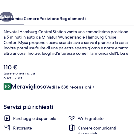
Station
ietro
Avanti
136+
Panoramica
Camere
Posizione
Regolamenti
Novotel Hamburg Central Station vanta una comodissima posizione
a 5 minuti in auto da Miniatur Wunderland e Hamburg Cruise
Center. Mysa propone cucina scandinava e serve il pranzo e la cena.
Inoltre potrai usufruire di una palestra aperta giorno e notte e tanto
altro ancora. Inoltre, luoghi d'interesse come Filarmonica dell'Elba e
Reeperbahn si trovano a soli 5 minuti in auto. La struttura è una
comoda base per spostarsi con i mezzi pubblici: Stazione di
Il
110 €
Steinstraße si trova a 3 min a piedi e Stazione metro di
prezzo
tasse e oneri inclusi
Mönckebergstraße a 5.
attuale
6 set - 7 set
Servizio di pranzo e cena
è
Recensioni
Meraviglioso
9,0
Vedi le 338 recensioni
110 €
9,0 su 10
Servizi più richiesti
Parcheggio disponibile
Wi-Fi gratuito
Ristorante
Camere comunicanti
disponibili