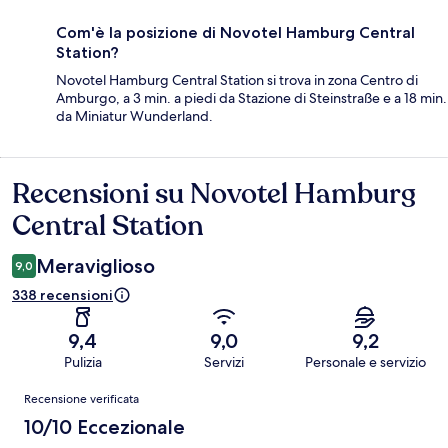
Com'è la posizione di Novotel Hamburg Central
Station?
Novotel Hamburg Central Station si trova in zona Centro di
Amburgo, a 3 min. a piedi da Stazione di Steinstraße e a 18 min.
da Miniatur Wunderland.
Recensioni su Novotel Hamburg
Recensioni
Central Station
Meraviglioso
9,0
338 recensioni
9,4
9,0
9,2
Pulizia
Servizi
Personale e servizio
Recensioni
Recensione verificata
10/10 Eccezionale