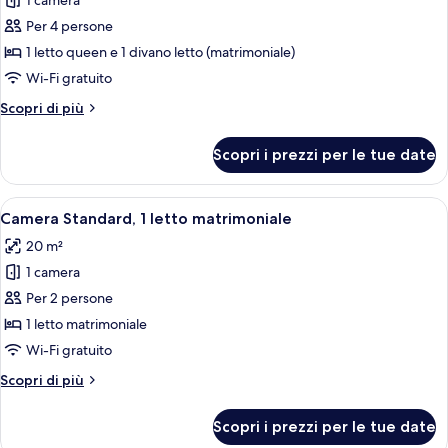
1 camera
foto
per
Per 4 persone
Camera
1 letto queen e 1 divano letto (matrimoniale)
familiare,
Wi-Fi gratuito
1
Altri
Scopri di più
letto
dettagli
queen
per
Scopri i prezzi per le tue date
Camera
con
familiare,
divano
1
Apri
Camera d'albergo moderna con un lett
letto
11
letto
Camera Standard, 1 letto matrimoniale
tutte
queen
20 m²
con
le
divano
1 camera
foto
letto
per
Per 2 persone
Camera
1 letto matrimoniale
Standard,
Wi-Fi gratuito
1
Altri
Scopri di più
letto
dettagli
matrimoniale
per
Scopri i prezzi per le tue date
Camera