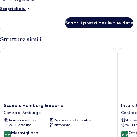
1
Altri
Scopri di più
letto
dettagli
matrimoniale
per
Scopri i prezzi per le tue date
Camera
con
Superior,
divano
1
Strutture simili
letto
letto
matrimoniale
Scandic Hamburg Emporio
Intercit
con
divano
letto
Scandic
Intercit
Scandic Hamburg Emporio
Interc
Hamburg
Hambur
Centro di Amburgo
Centro 
Emporio
Hauptb
Animali ammessi
Parcheggio disponibile
Anima
Centro
Centro
Wi-Fi gratuito
Ristorante
Wi-Fi 
di
di
Amburgo
Amburg
9.2
8.2
Meraviglioso
Ott
9,2
8,2