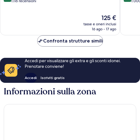
su
su
1.116 recensioni
1.00
10,
10,
Meraviglioso,
Ottimo,
Il
125 €
1.116
1.000
prezzo
recensioni
recensio
tasse e oneri inclusi
attuale
16 ago - 17 ago
è
125 €
Confronta strutture simili
Accedi per visualizzare gli extra e gli sconti idonei.
Prenotare conviene!
Accedi
Iscriviti gratis
Informazioni sulla zona