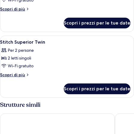
per
Wi-Fi gratuito
Stitch
Altri
Scopri di più
Superior
dettagli
per
Double
Scopri i prezzi per le tue date
Stitch
Superior
Double
Apri
Biancheria da letto di alta qualità, un
5
Stitch Superior Twin
tutte
Per 2 persone
le
2 letti singoli
foto
per
Wi-Fi gratuito
Stitch
Altri
Scopri di più
Superior
dettagli
per
Twin
Scopri i prezzi per le tue date
Stitch
Superior
Twin
Strutture simili
Hotel The Designers Hongdae
Amanti 