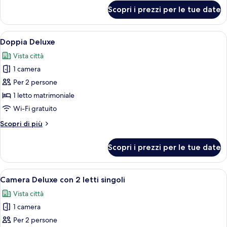
letti
per
Scopri i prezzi per le tue date
Camera
singoli
Superior
con
Apri
Camera da letto con un letto, comodino
11
2
Doppia Deluxe
tutte
letti
Vista città
singoli
le
1 camera
foto
per
Per 2 persone
Doppia
1 letto matrimoniale
Deluxe
Wi-Fi gratuito
Altri
Scopri di più
dettagli
per
Scopri i prezzi per le tue date
Doppia
Deluxe
Apri
Una camera d'albergo moderna con due
9
Camera Deluxe con 2 letti singoli
tutte
Vista città
le
1 camera
foto
per
Per 2 persone