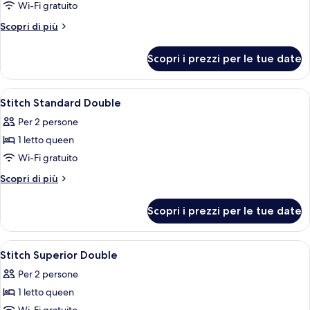
Quadruple
Wi-Fi gratuito
Altri
Scopri di più
dettagli
per
Scopri i prezzi per le tue date
Stitch
Deluxe
Quadruple
Apri
Biancheria da letto di alta qualità, un
7
Stitch Standard Double
tutte
Per 2 persone
le
1 letto queen
foto
per
Wi-Fi gratuito
Stitch
Altri
Scopri di più
Standard
dettagli
per
Double
Scopri i prezzi per le tue date
Stitch
Standard
Double
Apri
Biancheria da letto di alta qualità, un
9
Stitch Superior Double
tutte
Per 2 persone
le
1 letto queen
foto