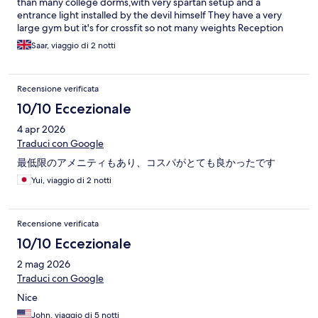
than many college dorms,with very spartan setup and a
entrance light installed by the devil himself They have a very
large gym but it's for crossfit so not many weights Reception
team seemed to be largely busy with themselves Overall ok stay
Saar, viaggio di 2 notti
but if you're not traveling alone the room is a bit uncomfortable
Recensione verificata
10/10 Eccezionale
4 apr 2026
Traduci con Google
最低限のアメニティもあり、コスパがとても良かったです
Yui, viaggio di 2 notti
Recensione verificata
10/10 Eccezionale
2 mag 2026
Traduci con Google
Nice
John, viaggio di 5 notti