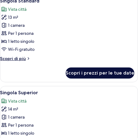
Singola Standard
tutte
Vista città
le
13 m²
foto
per
1 camera
Singola
Per 1 persona
Standard
1 letto singolo
Wi-Fi gratuito
Altri
Scopri di più
dettagli
per
Scopri i prezzi per le tue date
Singola
Standard
Apri
Una camera da letto con un letto, una 
8
Singola Superior
tutte
Vista città
le
14 m²
foto
per
1 camera
Singola
Per 1 persona
Superior
1 letto singolo