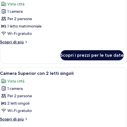
Vista città
le
1 camera
foto
per
Per 2 persone
Doppia
1 letto matrimoniale
Superior
Wi-Fi gratuito
Altri
Scopri di più
dettagli
per
Scopri i prezzi per le tue date
Doppia
Superior
Apri
Camera d'albergo con due letti, una fin
10
Camera Superior con 2 letti singoli
tutte
Vista città
le
1 camera
foto
per
Per 2 persone
Camera
2 letti singoli
Superior
Wi-Fi gratuito
con
Altri
Scopri di più
2
dettagli