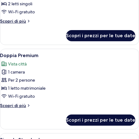
Camera
2 letti singoli
Deluxe
Wi-Fi gratuito
con
Altri
Scopri di più
2
dettagli
letti
per
Scopri i prezzi per le tue date
Camera
singoli
Deluxe
con
Apri
Una camera d'albergo moderna con un le
7
2
Doppia Premium
tutte
letti
Vista città
singoli
le
1 camera
foto
per
Per 2 persone
Doppia
1 letto matrimoniale
Premium
Wi-Fi gratuito
Altri
Scopri di più
dettagli
per
Scopri i prezzi per le tue date
Doppia
Premium
Apri
Biancheria da letto di alta qualità, un
9