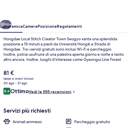
Stitch
Creator
Town
ietro
Avanti
Seogyo
110+
Panoramica
Camere
Posizione
Regolamenti
Hongdae Local Stitch Creator Town Seogyo vanta una splendida
posizione a 15 minuti a piedi da Università Hongik e Strada di
Hongdae. Tra i servizi gratuiti sono inclusi Wi-Fi e parcheggio.
Inoltre, potrai usufruire di una palestra aperta giorno e notte e tanto
altro ancora. Inoltre, luoghi d'interesse come Gyeongui Line Forest
Park e Zona Commerciale Myeongdong Street si trovano a poca
distanza in auto dalla struttura. I viaggiatori apprezzano il personale
Il
81 €
gentile e la posizione invidiabile del posto. La struttura è una
prezzo
tasse e oneri inclusi
comoda base per spostarsi con i mezzi pubblici: Stazione di
attuale
30 ago - 31 ago
Mangwon si trova a 8 min a piedi e Stazione di Hongik University a
Terrazza panoramica
è
Recensioni
10.
Ottimo
8,4
Vedi le 555 recensioni
81 €
8,4 su 10
Servizi più richiesti
Animali ammessi
Parcheggio gratuito