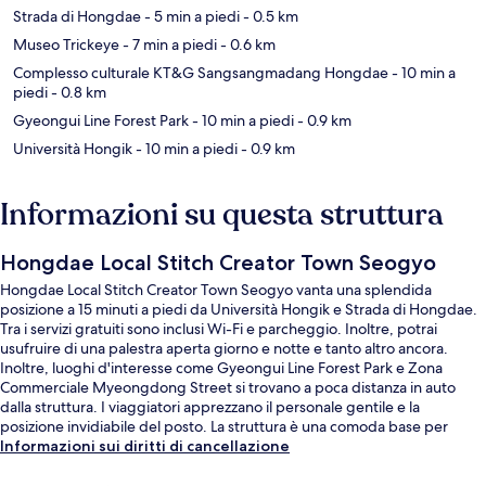
Strada di Hongdae
- 5 min a piedi
- 0.5 km
Museo Trickeye
- 7 min a piedi
- 0.6 km
Complesso culturale KT&G Sangsangmadang Hongdae
- 10 min a
piedi
- 0.8 km
Gyeongui Line Forest Park
- 10 min a piedi
- 0.9 km
Università Hongik
- 10 min a piedi
- 0.9 km
Informazioni su questa struttura
Hongdae Local Stitch Creator Town Seogyo
Hongdae Local Stitch Creator Town Seogyo vanta una splendida
posizione a 15 minuti a piedi da Università Hongik e Strada di Hongdae.
Tra i servizi gratuiti sono inclusi Wi-Fi e parcheggio. Inoltre, potrai
usufruire di una palestra aperta giorno e notte e tanto altro ancora.
Inoltre, luoghi d'interesse come Gyeongui Line Forest Park e Zona
Commerciale Myeongdong Street si trovano a poca distanza in auto
dalla struttura. I viaggiatori apprezzano il personale gentile e la
posizione invidiabile del posto. La struttura è una comoda base per
spostarsi con i mezzi pubblici: Stazione di Mangwon si trova a 8 min a
Informazioni sui diritti di cancellazione
piedi e Stazione di Hongik University a 10.