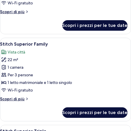
Wi-Fi gratuito
Altri
Scopri di più
dettagli
per
Scopri i prezzi per le tue date
Singola
Superior
Apri
Una camera d'albergo con un letto, un
7
Stitch Superior Family
tutte
Vista città
le
22 m²
foto
per
1 camera
Stitch
Per 3 persone
Superior
1 letto matrimoniale e 1 letto singolo
Family
Wi-Fi gratuito
Altri
Scopri di più
dettagli
per
Scopri i prezzi per le tue date
Stitch
Superior
Family
Apri
Camera d'albergo con due letti, una fi
11