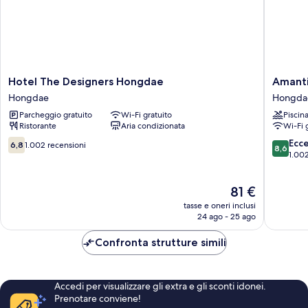
Hotel
Amanti
Hotel The Designers Hongdae
Amanti
The
Hotel
Hongdae
Hongda
Designers
Seoul
Parcheggio gratuito
Wi-Fi gratuito
Piscin
Hongdae
Hongda
Ristorante
Aria condizionata
Wi-Fi 
Hongdae
Hongda
6.8
8.6
Ecc
6,8
1.002 recensioni
8,6
su
su
1.002
10,
10,
1.002
Eccellen
Il
81 €
recensioni
1.002
prezzo
recensio
tasse e oneri inclusi
attuale
24 ago - 25 ago
è
81 €
Confronta strutture simili
Accedi per visualizzare gli extra e gli sconti idonei.
Prenotare conviene!