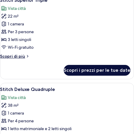
Stitch Superior Triple
tutte
Vista città
le
22 m²
foto
per
1 camera
Stitch
Per 3 persone
Superior
3 letti singoli
Triple
Wi-Fi gratuito
Altri
Scopri di più
dettagli
per
Scopri i prezzi per le tue date
Stitch
Superior
Triple
Apri
Una stanza con due letti, uno scaffale
11
Stitch Deluxe Quadruple
tutte
Vista città
le
38 m²
foto
per
1 camera
Stitch
Per 4 persone
Deluxe
1 letto matrimoniale e 2 letti singoli