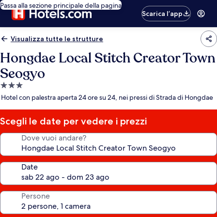
Passa alla sezione principale della pagina
Scarica l’app
Visualizza tutte le strutture
Hongdae Local Stitch Creator Town
Seogyo
Struttura
a
Hotel con palestra aperta 24 ore su 24, nei pressi di Strada di Hongdae
3.0
stelle
Scegli le date per vedere i prezzi
Dove vuoi andare?
Date
Persone