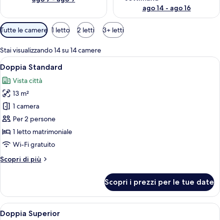
ago 14 - ago 16
Filtri
Tutte le camere
1 letto
2 letti
3+ letti
disponibili
per
Stai visualizzando 14 su 14 camere
le
Apri
Camera d'albergo con un letto, un tavo
12
Doppia Standard
camere
tutte
Vista città
le
13 m²
foto
per
1 camera
Doppia
Per 2 persone
Standard
1 letto matrimoniale
Wi-Fi gratuito
Altri
Scopri di più
dettagli
per
Scopri i prezzi per le tue date
Doppia
Standard
Apri
Una camera compatta con un letto, una 
10
Doppia Superior
tutte