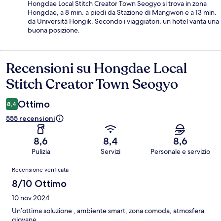
Hongdae Local Stitch Creator Town Seogyo si trova in zona
Hongdae, a 8 min. a piedi da Stazione di Mangwon e a 13 min.
da Università Hongik. Secondo i viaggiatori, un hotel vanta una
buona posizione.
Recensioni su Hongdae Local
Recensioni
Stitch Creator Town Seogyo
Ottimo
8,4
555 recensioni
8,6
8,4
8,6
Pulizia
Servizi
Personale e servizio
Recensioni
Recensione verificata
8/10 Ottimo
10 nov 2024
Un’ottima soluzione , ambiente smart, zona comoda, atmosfera
giovane.