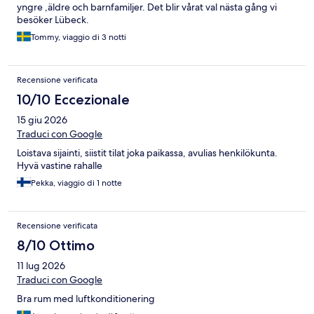
yngre ,äldre och barnfamiljer. Det blir vårat val nästa gång vi
besöker Lübeck.
Tommy, viaggio di 3 notti
Recensione verificata
10/10 Eccezionale
15 giu 2026
Traduci con Google
Loistava sijainti, siistit tilat joka paikassa, avulias henkilökunta.
Hyvä vastine rahalle
Pekka, viaggio di 1 notte
Recensione verificata
8/10 Ottimo
11 lug 2026
Traduci con Google
Bra rum med luftkonditionering