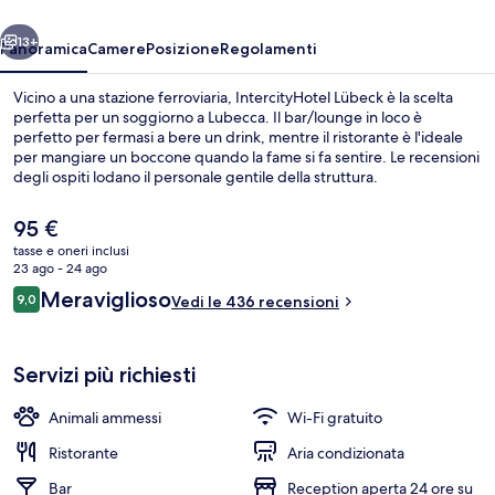
ietro
Avanti
13+
Panoramica
Camere
Posizione
Regolamenti
Vicino a una stazione ferroviaria, IntercityHotel Lübeck è la scelta
perfetta per un soggiorno a Lubecca. Il bar/lounge in loco è
perfetto per fermasi a bere un drink, mentre il ristorante è l'ideale
per mangiare un boccone quando la fame si fa sentire. Le recensioni
degli ospiti lodano il personale gentile della struttura.
Il
95 €
prezzo
tasse e oneri inclusi
attuale
23 ago - 24 ago
Colazione a buffet a pagamento, servi
è
Recensioni
Meraviglioso
9,0
Vedi le 436 recensioni
95 €
9,0 su 10
Servizi più richiesti
Animali ammessi
Wi-Fi gratuito
Ristorante
Aria condizionata
Bar
Reception aperta 24 ore su