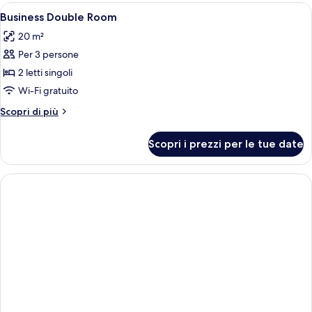
Apri
Biancheria da letto ipoallergenica, un
1
Business Double Room
tutte
20 m²
le
Per 3 persone
foto
per
2 letti singoli
Business
Wi-Fi gratuito
Double
Altri
Scopri di più
Room
dettagli
per
Scopri i prezzi per le tue date
Business
Double
Room