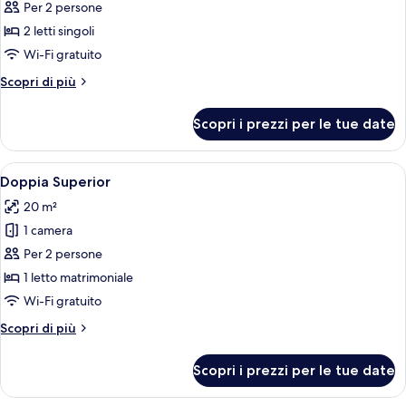
per
Per 2 persone
Camera
2 letti singoli
Superior
Wi-Fi gratuito
con
Altri
Scopri di più
2
dettagli
letti
per
Scopri i prezzi per le tue date
Camera
singoli
Superior
con
Apri
Doppia Superior | Biancheria da letto 
2
2
Doppia Superior
tutte
letti
20 m²
singoli
le
1 camera
foto
per
Per 2 persone
Doppia
1 letto matrimoniale
Superior
Wi-Fi gratuito
Altri
Scopri di più
dettagli
per
Scopri i prezzi per le tue date
Doppia
Superior