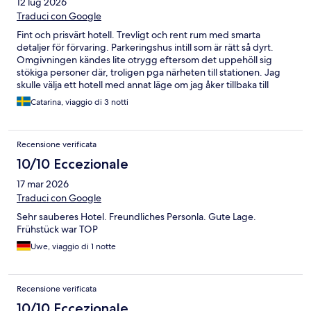
12 lug 2026
Traduci con Google
Fint och prisvärt hotell. Trevligt och rent rum med smarta
detaljer för förvaring. Parkeringshus intill som är rätt så dyrt.
Omgivningen kändes lite otrygg eftersom det uppehöll sig
stökiga personer där, troligen pga närheten till stationen. Jag
skulle välja ett hotell med annat läge om jag åker tillbaka till
Lübeck. Hotellet borde hitta en annan lösning för wifi. Att
Catarina, viaggio di 3 notti
behöva registrera sig som medlem för att få åtkomst känns
omodernt.
Recensione verificata
10/10 Eccezionale
17 mar 2026
Traduci con Google
Sehr sauberes Hotel. Freundliches Personla. Gute Lage.
Frühstück war TOP
Uwe, viaggio di 1 notte
Recensione verificata
10/10 Eccezionale