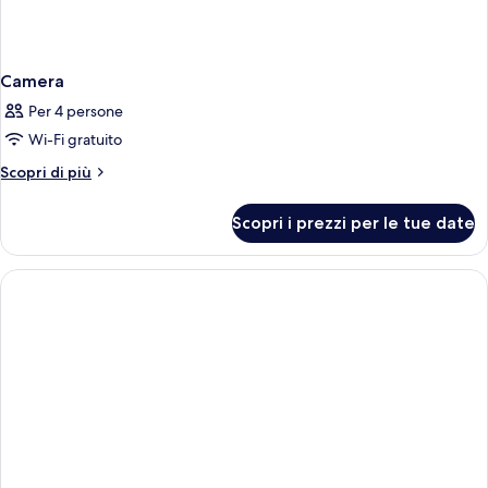
Camera
Per 4 persone
Wi-Fi gratuito
Altri
Scopri di più
dettagli
per
Scopri i prezzi per le tue date
Camera