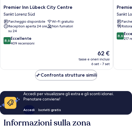
Premier
Premier
Premier Inn Lübeck City Centre
Premie
Inn
Inn
Sankt Lorenz Süd
Sankt L
Lübeck
Lübeck
Parcheggio disponibile
Wi-Fi gratuito
Parche
City
City
Reception aperta 24 ore
Non fumatori
Ristor
Centre
Stadtgr
su 24
Sankt
Sankt
8.6
Ecc
8,6
8.6
Lorenz
Eccellente
Lorenz
su
217 r
8,6
su
Süd
409 recensioni
Süd
10,
10,
Eccellen
Il
62 €
Eccellente,
217
prezzo
409
tasse e oneri inclusi
recensio
attuale
6 set - 7 set
recensioni
è
62 €
Confronta strutture simili
Accedi per visualizzare gli extra e gli sconti idonei.
Prenotare conviene!
Accedi
Iscriviti gratis
Informazioni sulla zona