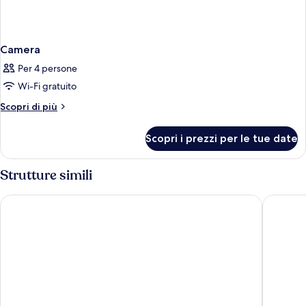
Camera
Per 4 persone
Wi-Fi gratuito
Altri
Scopri di più
dettagli
per
Scopri i prezzi per le tue date
Camera
Strutture simili
Premier Inn Lübeck City Centre
Premier 