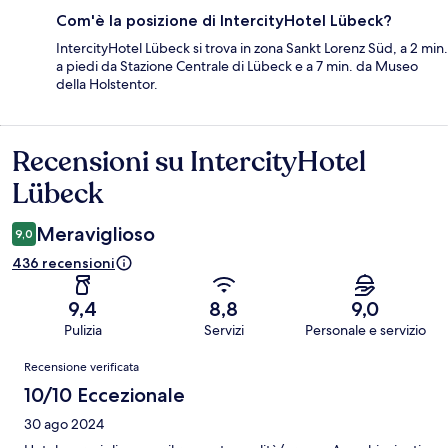
Com'è la posizione di IntercityHotel Lübeck?
IntercityHotel Lübeck si trova in zona Sankt Lorenz Süd, a 2 min.
a piedi da Stazione Centrale di Lübeck e a 7 min. da Museo
della Holstentor.
Recensioni su IntercityHotel
Recensioni
Lübeck
Meraviglioso
9,0
436 recensioni
9,4
8,8
9,0
Pulizia
Servizi
Personale e servizio
Recensioni
Recensione verificata
10/10 Eccezionale
30 ago 2024