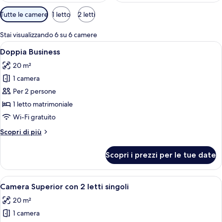
Filtri
Tutte le camere
1 letto
2 letti
disponibili
per
Stai visualizzando 6 su 6 camere
le
Apri
Camera d'albergo con un letto grande,
2
Doppia Business
camere
tutte
20 m²
le
1 camera
foto
per
Per 2 persone
Doppia
1 letto matrimoniale
Business
Wi-Fi gratuito
Altri
Scopri di più
dettagli
per
Scopri i prezzi per le tue date
Doppia
Business
Apri
Camera d'albergo con due letti, una m
3
Camera Superior con 2 letti singoli
tutte
20 m²
le
1 camera
foto