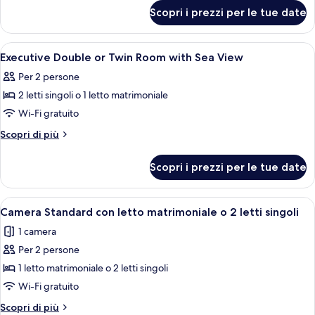
per
or
Scopri i prezzi per le tue date
Deluxe
Twin
Double
Room
or
Apri
Minibar, una cassaforte in camera, una
7
Twin
Executive Double or Twin Room with Sea View
tutte
Room
Per 2 persone
le
2 letti singoli o 1 letto matrimoniale
foto
per
Wi-Fi gratuito
Executive
Altri
Scopri di più
Double
dettagli
per
or
Scopri i prezzi per le tue date
Executive
Twin
Double
Room
or
Apri
Una camera da letto ordinata con un 
3
with
Twin
Camera Standard con letto matrimoniale o 2 letti singoli
tutte
Room
Sea
1 camera
with
le
View
Sea
Per 2 persone
foto
View
per
1 letto matrimoniale o 2 letti singoli
Camera
Wi-Fi gratuito
Standard
Altri
Scopri di più