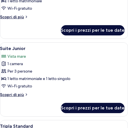
Suite
1 letto matrimoniale
Junior
Wi-Fi gratuito
Altri
Scopri di più
dettagli
per
Scopri i prezzi per le tue date
Suite
Junior
Apri
Una camera d'albergo con un letto gra
8
Suite Junior
tutte
Vista mare
le
1 camera
foto
per
Per 3 persone
Suite
1 letto matrimoniale e 1 letto singolo
Junior
Wi-Fi gratuito
Altri
Scopri di più
dettagli
per
Scopri i prezzi per le tue date
Suite
Junior
Apri
Una camera d'albergo con un letto, due
2
Tripla Standard