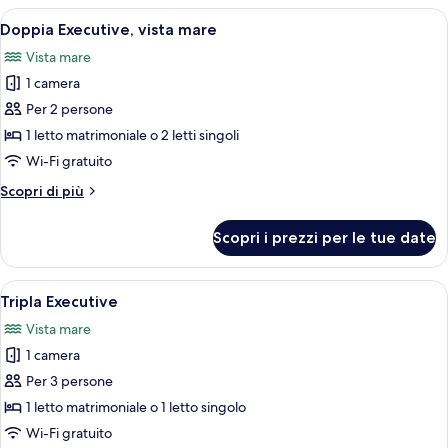
Apri
Camera d'albergo con un letto grande, 
5
Doppia Executive, vista mare
tutte
Vista mare
le
1 camera
foto
per
Per 2 persone
Doppia
1 letto matrimoniale o 2 letti singoli
Executive,
Wi-Fi gratuito
vista
Altri
Scopri di più
mare
dettagli
per
Scopri i prezzi per le tue date
Doppia
Executive,
vista
Apri
Camera d'albergo con un letto grande, 
9
mare
Tripla Executive
tutte
Vista mare
le
1 camera
foto
per
Per 3 persone
Tripla
1 letto matrimoniale o 1 letto singolo
Executive
Wi-Fi gratuito