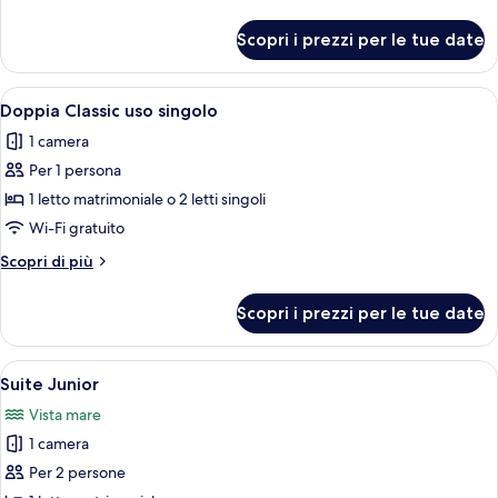
con
dettagli
letto
per
Scopri i prezzi per le tue date
Camera
matrimoniale
Standard
o
con
Apri
Un letto rifatto con lenzuola e cuscin
2
4
letto
Doppia Classic uso singolo
tutte
matrimoniale
letti
1 camera
o
le
singoli
2
Per 1 persona
foto
letti
per
1 letto matrimoniale o 2 letti singoli
singoli
Doppia
Wi-Fi gratuito
Classic
Altri
Scopri di più
uso
dettagli
singolo
per
Scopri i prezzi per le tue date
Doppia
Classic
uso
Apri
Una camera d'albergo con un letto gra
8
singolo
Suite Junior
tutte
Vista mare
le
1 camera
foto
per
Per 2 persone