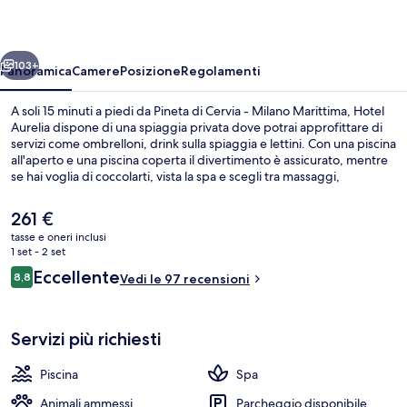
ietro
Avanti
103+
Panoramica
Camere
Posizione
Regolamenti
A soli 15 minuti a piedi da Pineta di Cervia - Milano Marittima, Hotel
Aurelia dispone di una spiaggia privata dove potrai approfittare di
servizi come ombrelloni, drink sulla spiaggia e lettini. Con una piscina
all'aperto e una piscina coperta il divertimento è assicurato, mentre
se hai voglia di coccolarti, vista la spa e scegli tra massaggi,
trattamenti per il viso e scrub corpo. Il bar/caffetteria in loco è ideale
per uno spuntino, mentre per concludere la serata non c'è niente di
Il
261 €
meglio del bar/lounge. Gli altri punti di forza della struttura
prezzo
tasse e oneri inclusi
includono un bar a bordo piscina, un centro fitness e una palestra.
attuale
1 set - 2 set
Facciata della struttura
è
Recensioni
Eccellente
8,8
Vedi le 97 recensioni
261 €
8,8 su 10
Servizi più richiesti
Piscina
Spa
Animali ammessi
Parcheggio disponibile