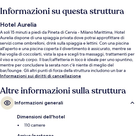
Informazioni su questa struttura
Hotel Aurelia
A soli 15 minuti a piedi da Pineta di Cervia - Milano Marittima, Hotel
Aurelia dispone di una spiaggia privata dove potrai approfittare di
servizi come ombrelloni, drink sulla spiaggia e lettini. Con una piscina
all'aperto e una piscina coperta il divertimento è assicurato, mentre se
hai voglia di coccolarti, vista la spa e scegli tra massaggi, trattamenti per
il viso e scrub corpo. Il bar/caffetteria in loco è ideale per uno spuntino,
mentre per concludere la serata non c'è niente di meglio del
bar/lounge. Gli altri punti di forza della struttura includono un bar a
bordo piscina, un centro fitness e una palestra.
Informazioni sui diritti di cancellazione
Altre informazioni sulla struttura
Informazioni generali
Dimensioni dell'hotel
110 camere
Arrivo/partenza