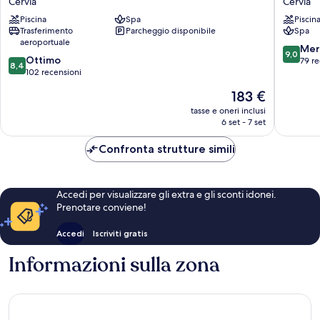
Cervia
Cervia
Palme
Cervia
Piscina
Spa
Piscin
Cervia
Trasferimento
Parcheggio disponibile
Spa
aeroportuale
9.0
Mer
9,0
8.4
Ottimo
su
79 re
8,4
su
102 recensioni
10,
10,
Meravigl
Il
183 €
Ottimo,
79
prezzo
102
tasse e oneri inclusi
recensio
attuale
6 set - 7 set
recensioni
è
183 €
Confronta strutture simili
Accedi per visualizzare gli extra e gli sconti idonei.
Prenotare conviene!
Accedi
Iscriviti gratis
Informazioni sulla zona