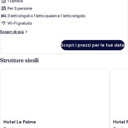
1 camera
foto
per
Per 3 persone
Tripla
3 letti singoli o 1 letto queen e 1 letto singolo
Deluxe
Wi-Fi gratuito
Altri
Scopri di più
dettagli
per
Scopri i prezzi per le tue date
Tripla
Deluxe
Strutture simili
Hotel Le Palme
Hotel Pa
Hotel
Hotel
Hotel Le Palme
Hotel 
Le
Palace