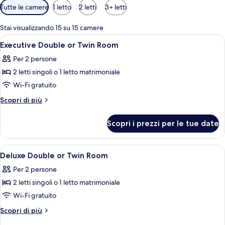
Filtri
Tutte le camere
1 letto
2 letti
3+ letti
disponibili
per
Stai visualizzando 15 su 15 camere
le
Apri
Minibar, una cassaforte in camera, una
3
Executive Double or Twin Room
camere
tutte
Per 2 persone
le
2 letti singoli o 1 letto matrimoniale
foto
per
Wi-Fi gratuito
Executive
Altri
Scopri di più
Double
dettagli
per
or
Scopri i prezzi per le tue date
Executive
Twin
Double
Room
or
Apri
Minibar, una cassaforte in camera, una
22
Twin
Deluxe Double or Twin Room
tutte
Room
Per 2 persone
le
2 letti singoli o 1 letto matrimoniale
foto
per
Wi-Fi gratuito
Deluxe
Altri
Scopri di più
Double
dettagli