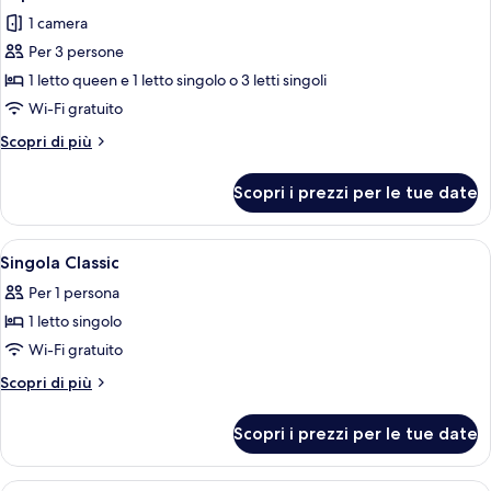
tutte
1 camera
le
Per 3 persone
foto
per
1 letto queen e 1 letto singolo o 3 letti singoli
Tripla
Wi-Fi gratuito
Standard
Altri
Scopri di più
dettagli
per
Scopri i prezzi per le tue date
Tripla
Standard
Apri
Singola Classic | Minibar, una cassafor
4
Singola Classic
tutte
Per 1 persona
le
1 letto singolo
foto
per
Wi-Fi gratuito
Singola
Altri
Scopri di più
Classic
dettagli
per
Scopri i prezzi per le tue date
Singola
Classic
Camera d'albergo con due letti, un gr