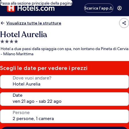
Passa alla sezione principale della pagina
Scarica l’app
Visualizza tutte le strutture
Hotel Aurelia
Struttura
a
Hotel a due passi dalla spiaggia con spa, non lontano da Pineta di Cervia
4.0
- Milano Marittima
stelle
Scegli le date per vedere i prezzi
Dove vuoi andare?
Date
Persone