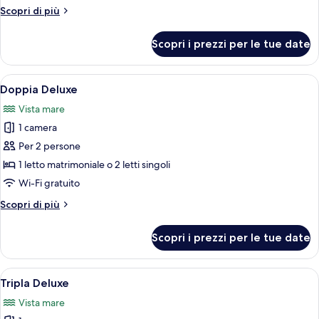
Altri
Scopri di più
dettagli
per
Scopri i prezzi per le tue date
Tripla
Executive
Apri
Una camera d'albergo con un letto, una
8
Doppia Deluxe
tutte
Vista mare
le
1 camera
foto
per
Per 2 persone
Doppia
1 letto matrimoniale o 2 letti singoli
Deluxe
Wi-Fi gratuito
Altri
Scopri di più
dettagli
per
Scopri i prezzi per le tue date
Doppia
Deluxe
Apri
Una camera d'albergo con un letto, una
8
Tripla Deluxe
tutte
Vista mare
le