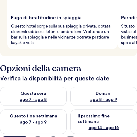
Fuga di beatitudine in spiaggia
Paradi
Questo hotel sorge sulla sua spiaggia privata, dotata
Situato 
di arenili sabbiosi, lettini e ombrelloni. Vi attende un
vista su
bar sulla spiaggia e nelle vicinanze potrete praticare
business 
kayak e vela.
spa o al 
Opzioni della camera
Verifica la disponibilità per queste date
Verifica la disponibilità per questa sera, ago 7 - ago 8
Verifica la disponibilità per d
Questa sera
Domani
ago 7 - ago 8
ago 8 - ago 9
Verifica la disponibilità per questo fine settimana, ago 7 - ago
Verifica la disponibilità per il
Questo fine settimana
Il prossimo fine
settimana
ago 7 - ago 9
ago 14 - ago 16