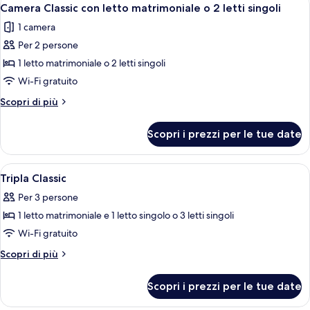
Apri
7
Camera Classic con letto matrimoniale o 2 letti singoli
tutte
1 camera
le
Per 2 persone
foto
per
1 letto matrimoniale o 2 letti singoli
Camera
Wi-Fi gratuito
Classic
Altri
Scopri di più
con
dettagli
letto
per
Scopri i prezzi per le tue date
Camera
matrimoniale
Classic
o
con
Apri
Camera d'albergo con due letti, un gr
2
7
letto
Tripla Classic
tutte
matrimoniale
letti
Per 3 persone
o
le
singoli
2
1 letto matrimoniale e 1 letto singolo o 3 letti singoli
foto
letti
per
Wi-Fi gratuito
singoli
Tripla
Altri
Scopri di più
Classic
dettagli
per
Scopri i prezzi per le tue date
Tripla
Classic