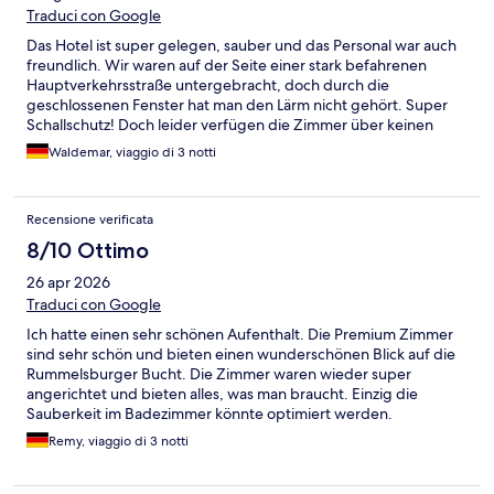
Traduci con Google
Das Hotel ist super gelegen, sauber und das Personal war auch
freundlich. Wir waren auf der Seite einer stark befahrenen
Hauptverkehrsstraße untergebracht, doch durch die
geschlossenen Fenster hat man den Lärm nicht gehört. Super
Schallschutz! Doch leider verfügen die Zimmer über keinen
Ventilator oder eine Klimaanlage, so dass wir Nachts das Fenster
Waldemar, viaggio di 3 notti
aufmachen mußten (im Hochsommer). Daher war der Schlaf nur
mäßig. Tipp: Wer mit dem PKW anreist, empfehle ich die
Mitnahme eines Ventilators. Trotzdem ist das Hotel sehr zu
Recensione verificata
empfehlen und wir würden uns dort wieder unterbringen.
8/10 Ottimo
26 apr 2026
Traduci con Google
Ich hatte einen sehr schönen Aufenthalt. Die Premium Zimmer
sind sehr schön und bieten einen wunderschönen Blick auf die
Rummelsburger Bucht. Die Zimmer waren wieder super
angerichtet und bieten alles, was man braucht. Einzig die
Sauberkeit im Badezimmer könnte optimiert werden.
Remy, viaggio di 3 notti