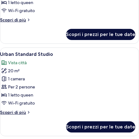
Courtyard
1 letto queen
Premium
Wi-Fi gratuito
Studio
Altri
Scopri di più
dettagli
per
Scopri i prezzi per le tue date
Courtyard
Premium
Studio
Apri
Camera da letto moderna con una test
5
Urban Standard Studio
tutte
Vista città
le
20 m²
foto
per
1 camera
Urban
Per 2 persone
Standard
1 letto queen
Studio
Wi-Fi gratuito
Altri
Scopri di più
dettagli
per
Scopri i prezzi per le tue date
Urban
Standard