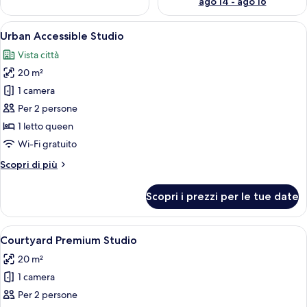
ago 14 - ago 16
Apri
Un bagno moderno dotato di doccia, 
8
Urban Accessible Studio
tutte
Vista città
le
20 m²
foto
per
1 camera
Urban
Per 2 persone
Accessible
1 letto queen
Studio
Wi-Fi gratuito
Altri
Scopri di più
dettagli
per
Scopri i prezzi per le tue date
Urban
Accessible
Studio
Apri
Camera da letto moderna con una test
4
Courtyard Premium Studio
tutte
20 m²
le
1 camera
foto
per
Per 2 persone