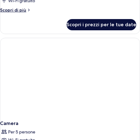
Wi-Fi gratuito
Altri
Scopri di più
dettagli
per
Scopri i prezzi per le tue date
Camera
Camera
Per 5 persone