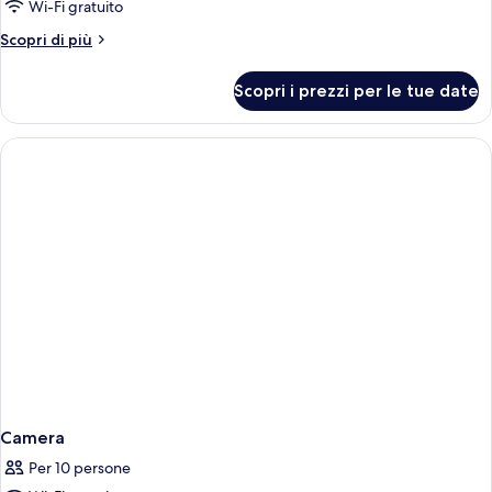
Premium
Wi-Fi gratuito
Studio
Altri
Scopri di più
dettagli
per
Scopri i prezzi per le tue date
Urban
Premium
Studio
Camera
Per 10 persone