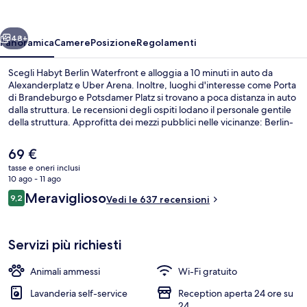
ietro
Avanti
48+
Panoramica
Camere
Posizione
Regolamenti
Scegli Habyt Berlin Waterfront e alloggia a 10 minuti in auto da
Alexanderplatz e Uber Arena. Inoltre, luoghi d'interesse come Porta
di Brandeburgo e Potsdamer Platz si trovano a poca distanza in auto
dalla struttura. Le recensioni degli ospiti lodano il personale gentile
della struttura. Approfitta dei mezzi pubblici nelle vicinanze: Berlin-
Rummelsburg S-Bahn è a 3 min e Fermata del tram di Marktstraße a
3 min a piedi.
Il
69 €
prezzo
tasse e oneri inclusi
attuale
10 ago - 11 ago
TV
è
Recensioni
Meraviglioso
9,2
Vedi le 637 recensioni
69 €
9,2 su 10
Servizi più richiesti
Animali ammessi
Wi-Fi gratuito
Lavanderia self-service
Reception aperta 24 ore su
24