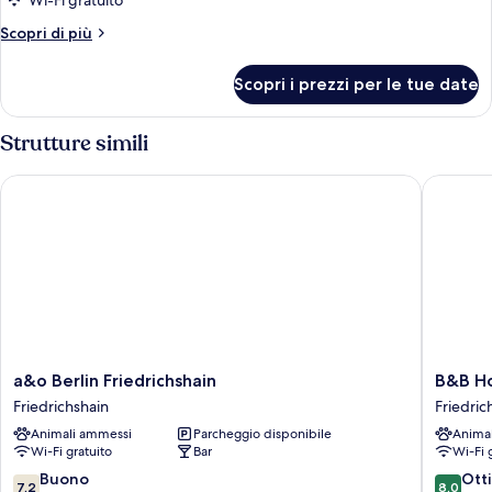
Wi-Fi gratuito
Altri
Scopri di più
dettagli
per
Scopri i prezzi per le tue date
Camera
Strutture simili
a&o Berlin Friedrichshain
B&B Hote
a&o
B&B
a&o Berlin Friedrichshain
B&B Ho
Berlin
Hotel
Friedrichshain
Friedric
Friedrichshain
Berlin
Animali ammessi
Parcheggio disponibile
Anima
Friedrichshain
City-
Wi-Fi gratuito
Bar
Wi-Fi 
Ost
Friedric
7.2
8.0
Buono
Ott
7,2
8,0