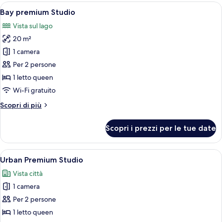
Studio
Apri
Camera da letto moderna con un letto 
5
Bay premium Studio
tutte
Vista sul lago
le
20 m²
foto
per
1 camera
Bay
Per 2 persone
premium
1 letto queen
Studio
Wi-Fi gratuito
Altri
Scopri di più
dettagli
per
Scopri i prezzi per le tue date
Bay
premium
Studio
Apri
Una camera d'albergo moderna con una 
7
Urban Premium Studio
tutte
Vista città
le
1 camera
foto
per
Per 2 persone
Urban
1 letto queen