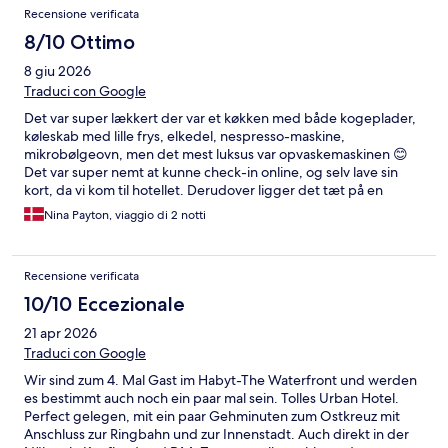
Recensione verificata
8/10 Ottimo
8 giu 2026
Traduci con Google
Det var super lækkert der var et køkken med både kogeplader,
køleskab med lille frys, elkedel, nespresso-maskine,
mikrobølgeovn, men det mest luksus var opvaskemaskinen 😊
Det var super nemt at kunne check-in online, og selv lave sin
kort, da vi kom til hotellet. Derudover ligger det tæt på en
station, så det er virkelig nemt at komme omkring, uden at føle
Nina Payton, viaggio di 2 notti
man bor midt inde i alt kaos og (andre) turister. Der er også flere
forskellige supermarkeder i nærheden, så det er let at handle
ind og få brugt sit køkken. Gårdhaven så vildt hyggelig ud, men
Recensione verificata
vi nåede aldrig at få en brugt. Det må blive næste gang 😉
10/10 Eccezionale
21 apr 2026
Traduci con Google
Wir sind zum 4. Mal Gast im Habyt-The Waterfront und werden
es bestimmt auch noch ein paar mal sein. Tolles Urban Hotel.
Perfect gelegen, mit ein paar Gehminuten zum Ostkreuz mit
Anschluss zur Ringbahn und zur Innenstadt. Auch direkt in der