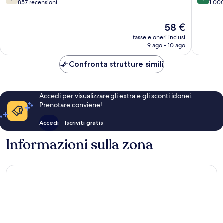
su
su
857 recensioni
1.00
10,
10,
Buono,
Ottimo,
Il
58 €
857
1.000
prezzo
tasse e oneri inclusi
recensioni
recensio
attuale
9 ago - 10 ago
è
58 €
Confronta strutture simili
Accedi per visualizzare gli extra e gli sconti idonei.
Prenotare conviene!
Accedi
Iscriviti gratis
Informazioni sulla zona