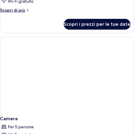
Wi-Fi gratuito
Altri
Scopri di più
dettagli
per
Scopri i prezzi per le tue date
Camera
Camera
Per 5 persone