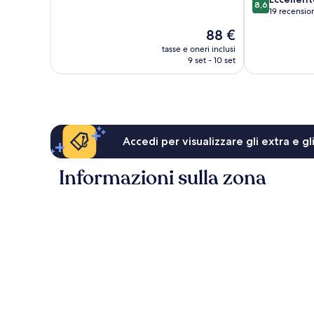
8,6
10,
su
19 recensio
Ottimo,
10,
Il
88 €
30
Eccellente,
prezzo
recensioni
19
tasse e oneri inclusi
attuale
9 set - 10 set
recensioni
è
88 €
Accedi per visualizzare gli extra e g
Informazioni sulla zona