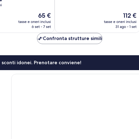
10,
ni
Eccezionale,
Il
Il
65 €
112 €
105
prezzo
prezzo
recensioni
tasse e oneri inclusi
tasse e oneri inclusi
attuale
attuale
6 set - 7 set
31 ago - 1 set
è
è
65 €
112 €
Confronta strutture simili
li sconti idonei. Prenotare conviene!