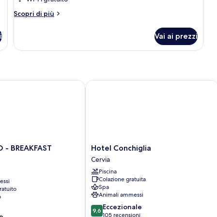
letto
Altri
Scopri di più
matrimoniale
dettagli
o
per
i
Vai ai prezzi
Camera
2
Deluxe
letti
con
singoli
letto
matrimoniale
o
- BREAKFAST EXPERIENCE
Hotel Conchiglia
2
letti
singoli
Hotel
O - BREAKFAST
Hotel Conchiglia
Conchiglia
Cervia
Cervia
Piscina
Colazione gratuita
essi
Spa
ratuito
Animali ammessi
o
9.6
Eccezionale
9,6
su
105 recensioni
e