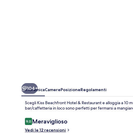
&
Restaurant
104+
Panoramica
Camere
Posizione
Regolamenti
Scegli Kiss Beachfront Hotel & Restaurant e alloggia a 10 min
bar/caffetteria in loco sono perfetti per fermarsi a mangi
Recensioni
Meraviglioso
9,0
9,0 su 10
Vedi le 12 recensioni