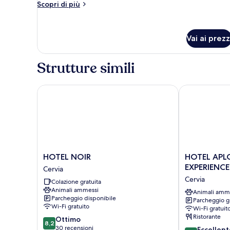
Altri
Scopri di più
dettagli
per
Tripla
Vai ai prezz
Deluxe
Strutture simili
HOTEL NOIR
HOTEL APLO 
HOTEL
HOTEL
HOTEL NOIR
HOTEL APL
NOIR
APLO
EXPERIENCE
Cervia
Cervia
-
Cervia
Colazione gratuita
BREAKFAST
Animali ammessi
EXPERIENCE
Animali amm
Parcheggio disponibile
Parcheggio g
Cervia
Wi-Fi gratuito
Wi-Fi gratuit
Ristorante
8.2
Ottimo
8,2
su
30 recensioni
8.6
Eccellent