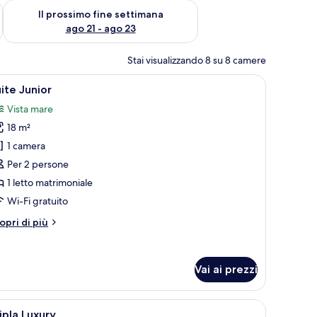
ne settimana, ago 14 - ago 16
Verifica la disponibilità per il prossimo fine settimana, ago 21
Il prossimo fine settimana
ago 21 - ago 23
Stai visualizzando 8 su 8 camere
tto, comodini e un tavolino da notte.
pri
Una camera d'albergo con un letto, comodini
16
ite Junior
utte
Vista mare
18 m²
oto
er
1 camera
uite
Per 2 persone
unior
1 letto matrimoniale
Wi-Fi gratuito
tri
opri di più
ttagli
r
ite
Vai ai prezzi
nior
a scrivania con una sedia e un angolo cottura.
pri
Camera d'albergo con un letto, una scrivania c
34
ipla Luxury