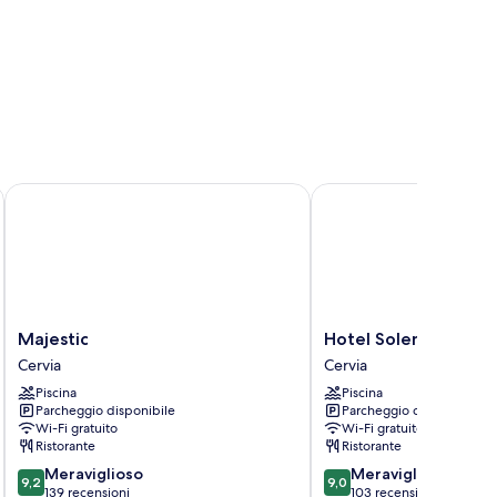
Majestic
Hotel Solemare
Majestic
Hotel
Majestic
Hotel Solemare
Cervia
Solemare
Cervia
Cervia
Cervia
Piscina
Piscina
Parcheggio disponibile
Parcheggio disponibile
Wi-Fi gratuito
Wi-Fi gratuito
Ristorante
Ristorante
9.2
9.0
Meraviglioso
Meraviglioso
9,2
9,0
su
su
139 recensioni
103 recensioni