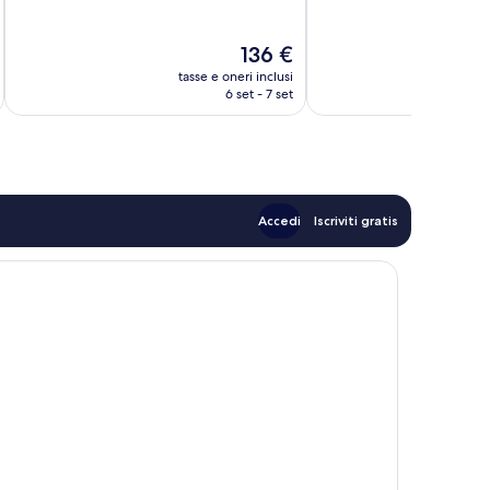
10,
10,
Meraviglioso,
Meraviglioso,
Il
136 €
139
103
prezzo
recensioni
recensioni
tasse e oneri inclusi
t
attuale
6 set - 7 set
è
136 €
Accedi
Iscriviti gratis