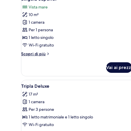
tutte
matrimoniale
Vista mare
o
le
2
10 m²
foto
letti
per
1 camera
singoli
Singola
Per 1 persona
Superior
1 letto singolo
Wi-Fi gratuito
Altri
Scopri di più
dettagli
per
Vai ai prezz
Singola
Superior
Apri
Una camera da letto con un le
20
Tripla Deluxe
tutte
17 m²
le
1 camera
foto
per
Per 3 persone
Tripla
1 letto matrimoniale e 1 letto singolo
Deluxe
Wi-Fi gratuito