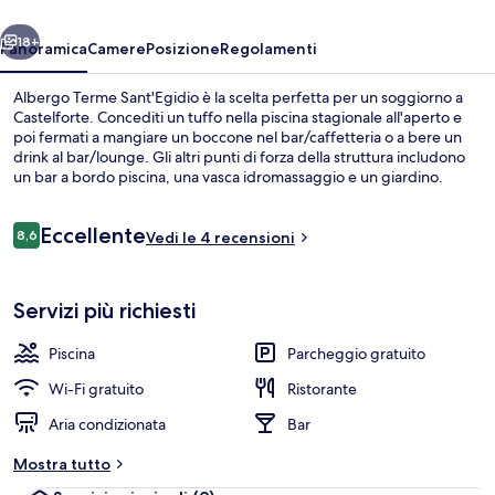
ietro
Avanti
18+
Panoramica
Camere
Posizione
Regolamenti
Albergo Terme Sant'Egidio è la scelta perfetta per un soggiorno a
Castelforte. Concediti un tuffo nella piscina stagionale all'aperto e
poi fermati a mangiare un boccone nel bar/caffetteria o a bere un
drink al bar/lounge. Gli altri punti di forza della struttura includono
un bar a bordo piscina, una vasca idromassaggio e un giardino.
Recensioni
Eccellente
8,6
Vedi le 4 recensioni
8,6 su 10
Esterni
Servizi più richiesti
Piscina
Parcheggio gratuito
Wi-Fi gratuito
Ristorante
Aria condizionata
Bar
Mostra tutto