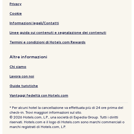
Privacy
&
t
a
U
S
t
C
l
Cookie
p
o
a
i
a
m
s
Informazioni legali/Contatti
p
s
a
e
Linee guida sui contenuti e segnalazione dei contenuti
g
Termini e condizioni di Hotels.com Rewards
n
o
l
Altre informazioni
a
Chi siamo
Lavora con noi
Guide turistiche
Vantaggi fedeltà con Hotels.com
* Per alcuni hotel la cancellazione va effettuata più di 24 ore prima del
check-in. Trovi maggiori informazioni sul sito.
© 2026 Hotels.com, L.P., una società di Expedia Group. Tutti i diritti
riservati. Hotels.com e il logo di Hotels.com sono marchi commerciali o
marchi registrati di Hotels.com, L.P.