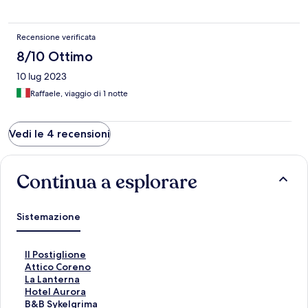
Recensione verificata
8/10 Ottimo
10 lug 2023
Raffaele, viaggio di 1 notte
Vedi le 4 recensioni
Continua a esplorare
Sistemazione
L
Il Postiglione
i
L
Attico Coreno
n
i
L
La Lanterna
k
n
i
L
Hotel Aurora
c
k
n
i
L
B&B Sykelgrima