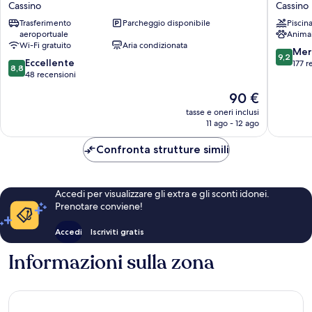
Cassino
Cassino
Pace
Cassino
Trasferimento
Parcheggio disponibile
Piscin
Cassino
aeroportuale
Anima
Wi-Fi gratuito
Aria condizionata
9.2
Mer
9,2
8.8
Eccellente
su
177 r
8,8
su
48 recensioni
10,
10,
Meravigl
Il
90 €
Eccellente,
177
prezzo
48
tasse e oneri inclusi
recensio
attuale
11 ago - 12 ago
recensioni
è
90 €
Confronta strutture simili
Accedi per visualizzare gli extra e gli sconti idonei.
Prenotare conviene!
Accedi
Iscriviti gratis
Informazioni sulla zona