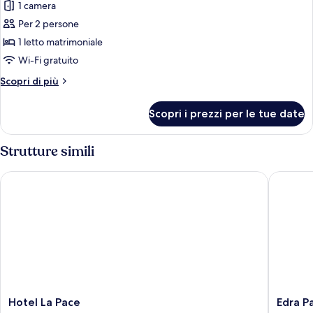
1 camera
foto
Per 2 persone
per
1 letto matrimoniale
Camera
Superior
Wi-Fi gratuito
con
Altri
Scopri di più
letto
dettagli
per
matrimoniale
Scopri i prezzi per le tue date
Camera
o
Superior
2
con
Strutture simili
letti
letto
matrimoniale
singoli,
Hotel La Pace
Edra Pal
o
1
2
letto
letti
singoli,
matrimoniale,
1
terrazzo
letto
matrimoniale,
terrazzo
Hotel
Edra
Hotel La Pace
Edra P
La
Palace