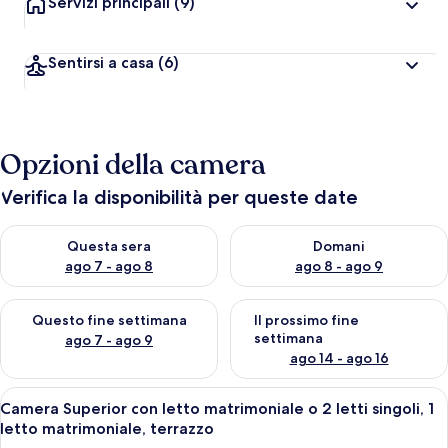
Servizi principali
(9)
Sentirsi a casa
(6)
Opzioni della camera
Verifica la disponibilità per queste date
Verifica la disponibilità per questa sera, ago 7 - ago 8
Verifica la disponibilità per d
Questa sera
Domani
ago 7 - ago 8
ago 8 - ago 9
Verifica la disponibilità per questo fine settimana, ago 7 - ago
Verifica la disponibilità per il
Questo fine settimana
Il prossimo fine
settimana
ago 7 - ago 9
ago 14 - ago 16
Apri
Camera d'albergo con un letto grande, 
5
Camera Superior con letto matrimoniale o 2 letti singoli, 1
tutte
letto matrimoniale, terrazzo
le