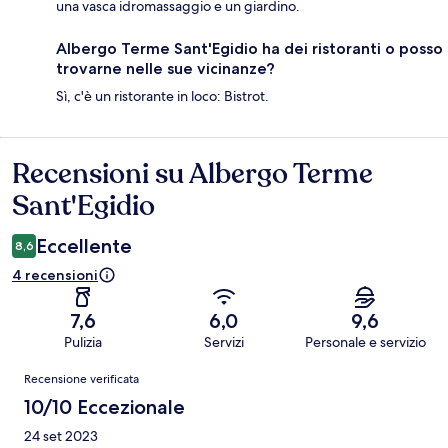
una vasca idromassaggio e un giardino.
Albergo Terme Sant'Egidio ha dei ristoranti o posso
trovarne nelle sue vicinanze?
Sì, c'è un ristorante in loco: Bistrot.
Recensioni su Albergo Terme
Recensioni
Sant'Egidio
Eccellente
8,6
4 recensioni
7,6
6,0
9,6
Pulizia
Servizi
Personale e servizio
Recensioni
Recensione verificata
10/10 Eccezionale
24 set 2023