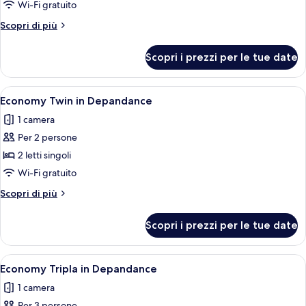
Economy
Wi-Fi gratuito
Matrimoniale
Altri
Scopri di più
in
dettagli
Depandance
per
Scopri i prezzi per le tue date
Economy
Matrimoniale
in
Apri
Camera d'albergo con due letti, pavimen
4
Depandance
Economy Twin in Depandance
tutte
1 camera
le
Per 2 persone
foto
per
2 letti singoli
Economy
Wi-Fi gratuito
Twin
Altri
Scopri di più
in
dettagli
Depandance
per
Scopri i prezzi per le tue date
Economy
Twin
in
Apri
Camera d'albergo con due letti, pavimen
4
Depandance
Economy Tripla in Depandance
tutte
1 camera
le
Per 3 persone