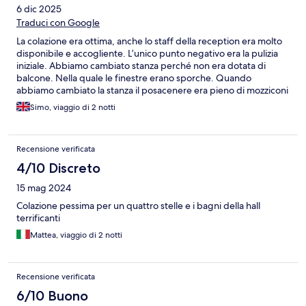
6 dic 2025
Traduci con Google
La colazione era ottima, anche lo staff della reception era molto
disponibile e accogliente. L’unico punto negativo era la pulizia
iniziale. Abbiamo cambiato stanza perché non era dotata di
balcone. Nella quale le finestre erano sporche. Quando
abbiamo cambiato la stanza il posacenere era pieno di mozziconi
e abbiamo trovato qualche peletto in bagno. Nonostante ciò le
Simo, viaggio di 2 notti
altre pulizie erano buone. Tutto sommato un ottimo hotel in bella
posizione.
Recensione verificata
4/10 Discreto
15 mag 2024
Colazione pessima per un quattro stelle e i bagni della hall
terrificanti
Mattea, viaggio di 2 notti
Recensione verificata
6/10 Buono