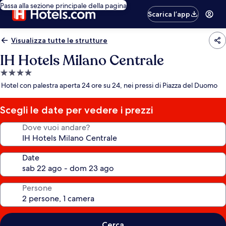
Passa alla sezione principale della pagina
Scarica l’app
Visualizza tutte le strutture
IH Hotels Milano Centrale
Struttura
a
Hotel con palestra aperta 24 ore su 24, nei pressi di Piazza del Duomo
4.0
stelle
Scegli le date per vedere i prezzi
Dove vuoi andare?
Date
Persone
Cerca