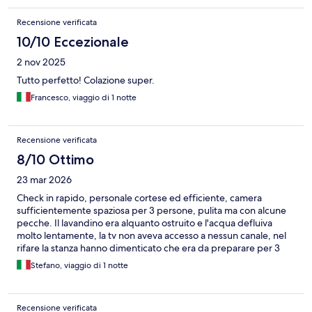
Recensione verificata
10/10 Eccezionale
2 nov 2025
Tutto perfetto! Colazione super.
Francesco, viaggio di 1 notte
Recensione verificata
8/10 Ottimo
23 mar 2026
Check in rapido, personale cortese ed efficiente, camera
sufficientemente spaziosa per 3 persone, pulita ma con alcune
pecche. Il lavandino era alquanto ostruito e l'acqua defluiva
molto lentamente, la tv non aveva accesso a nessun canale, nel
rifare la stanza hanno dimenticato che era da preparare per 3
persone.... Pratico da raggiungere e per gli spostamenti con
Stefano, viaggio di 1 notte
treno e metro. Colazione nel complesso buona, con ampia scelta
ma non da 4 stelle, scarsa qualità del cappuccino dalle
macchinette.
Recensione verificata