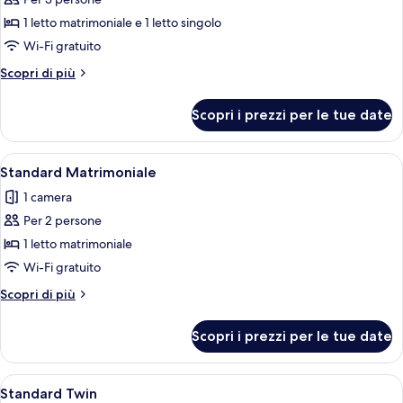
foto
per
1 letto matrimoniale e 1 letto singolo
Economy
Wi-Fi gratuito
Tripla
Altri
Scopri di più
in
dettagli
Depandance
per
Scopri i prezzi per le tue date
Economy
Tripla
in
Apri
Una camera da letto moderna con un l
11
Depandance
Standard Matrimoniale
tutte
1 camera
le
Per 2 persone
foto
per
1 letto matrimoniale
Standard
Wi-Fi gratuito
Matrimoniale
Altri
Scopri di più
dettagli
per
Scopri i prezzi per le tue date
Standard
Matrimoniale
Apri
Una camera d'albergo moderna con un l
6
Standard Twin