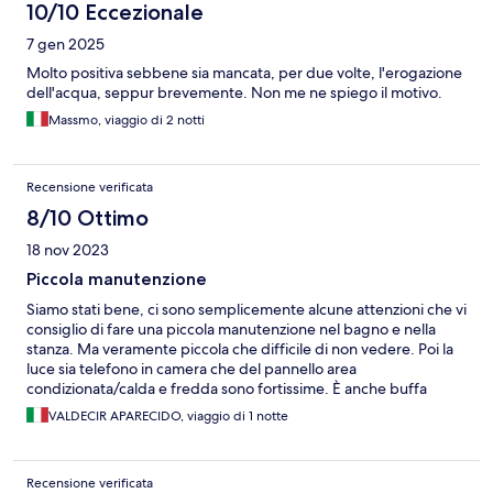
10/10 Eccezionale
7 gen 2025
Molto positiva sebbene sia mancata, per due volte, l'erogazione
dell'acqua, seppur brevemente. Non me ne spiego il motivo.
Massmo, viaggio di 2 notti
Recensione verificata
8/10 Ottimo
18 nov 2023
Piccola manutenzione
Siamo stati bene, ci sono semplicemente alcune attenzioni che vi
consiglio di fare una piccola manutenzione nel bagno e nella
stanza. Ma veramente piccola che difficile di non vedere. Poi la
luce sia telefono in camera che del pannello area
condizionata/calda e fredda sono fortissime. È anche buffa
come cosa ho coperto con delle asciugamani
VALDECIR APARECIDO, viaggio di 1 notte
Recensione verificata