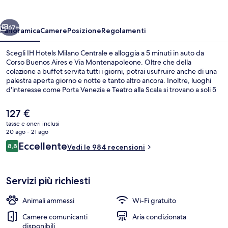
Centrale
ietro
Avanti
67+
Panoramica
Camere
Posizione
Regolamenti
Scegli IH Hotels Milano Centrale e alloggia a 5 minuti in auto da
Corso Buenos Aires e Via Montenapoleone. Oltre che della
colazione a buffet servita tutti i giorni, potrai usufruire anche di una
palestra aperta giorno e notte e tanto altro ancora. Inoltre, luoghi
d'interesse come Porta Venezia e Teatro alla Scala si trovano a soli 5
minuti in auto. Le recensioni degli ospiti lodano il personale gentile
della struttura. Approfitta dei mezzi pubblici nelle vicinanze:
Il
127 €
Stazione centrale è a 3 min e Fermata del tram di via Vitruvio a 4 min
prezzo
tasse e oneri inclusi
a piedi.
attuale
20 ago - 21 ago
Colazione a buffet a pagamento, servi
è
Recensioni
Eccellente
8,8
Vedi le 984 recensioni
127 €
8,8 su 10
Servizi più richiesti
Animali ammessi
Wi-Fi gratuito
Camere comunicanti
Aria condizionata
disponibili