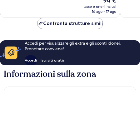
94 €
Ottimo,
88
prezzo
1.395
tasse e oneri inclusi
recensio
attuale
16 ago - 17 ago
recensioni
è
94 €
Confronta strutture simili
Accedi per visualizzare gli extra e gli sconti idonei.
Prenotare conviene!
Accedi
Iscriviti gratis
Informazioni sulla zona