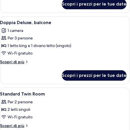
Beds
per
Scopri i prezzi per le tue date
Family
Room
Queen
Apri
Una moderna camera d'albergo con un le
5
Beds
Doppia Deluxe, balcone
tutte
1 camera
le
Per 3 persone
foto
per
1 letto king e 1 divano letto (singolo)
Doppia
Wi-Fi gratuito
Deluxe,
Altri
Scopri di più
balcone
dettagli
per
Scopri i prezzi per le tue date
Doppia
Deluxe,
balcone
Apri
Copriletto in piuma, minibar, una cass
4
Standard Twin Room
tutte
Per 2 persone
le
2 letti singoli
foto
per
Wi-Fi gratuito
Standard
Altri
Scopri di più