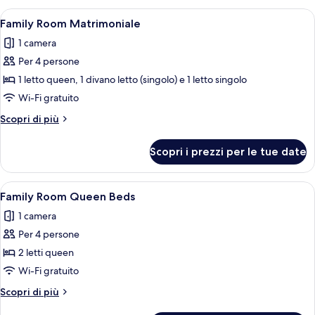
o
con
Apri
Una camera d'albergo con un letto, una
2
7
letto
Family Room Matrimoniale
tutte
matrimoniale
letti
1 camera
o
le
singoli
2
Per 4 persone
foto
letti
per
1 letto queen, 1 divano letto (singolo) e 1 letto singolo
singoli
Family
Wi-Fi gratuito
Room
Altri
Scopri di più
Matrimoniale
dettagli
per
Scopri i prezzi per le tue date
Family
Room
Matrimoniale
Apri
Camera d'albergo con due letti, una sc
7
Family Room Queen Beds
tutte
1 camera
le
Per 4 persone
foto
per
2 letti queen
Family
Wi-Fi gratuito
Room
Altri
Scopri di più
Queen
dettagli