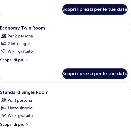
Twin
dettagli
per
Room
Scopri i prezzi per le tue date
Standard
Twin
Room
Apri
Copriletto in piuma, minibar, una cass
5
Economy Twin Room
tutte
Per 2 persone
le
2 letti singoli
foto
per
Wi-Fi gratuito
Economy
Altri
Scopri di più
Twin
dettagli
per
Room
Scopri i prezzi per le tue date
Economy
Twin
Room
Apri
Copriletto in piuma, minibar, una cass
4
Standard Single Room
tutte
Per 1 persona
le
1 letto singolo
foto
per
Wi-Fi gratuito
Standard
Altri
Scopri di più
Single
dettagli