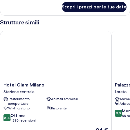
per
Room
Scopri i prezzi per le tue date
Standard
Single
Room
Strutture simili
Hotel Glam Milano
Palazzo 
Hotel
Palazzo
Hotel Glam Milano
Palazz
Glam
Loreto
Stazione centrale
Loreto
Milano
Hotel
Trasferimento
Animali ammessi
Anima
Stazione
Milano
aeroportuale
Aria c
centrale
Loreto
Wi-Fi gratuito
Ristorante
9.0
Mer
9,0
8.4
Ottimo
su
88 r
8,4
su
1.395 recensioni
10,
10,
Meravigl
Il