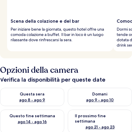
Scena della colazione e del bar
Comodo
Per iniziare bene la giornata, questo hotel offre una
Dormi so
comoda colazione a buffet. Il bar in loco è un luogo
tende os
rilassante dove rinfrescarsi la sera.
dotata d
drink se
Opzioni della camera
Verifica la disponibilità per queste date
Verifica la disponibilità per questa sera, ago 8 - ago 9
Verifica la disponibilità per d
Questa sera
Domani
ago 8 - ago 9
ago 9 - ago 10
Verifica la disponibilità per questo fine settimana, ago 14 - ag
Verifica la disponibilità per i
Questo fine settimana
Il prossimo fine
settimana
ago 14 - ago 16
ago 21 - ago 23