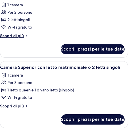
tutte
1 camera
le
Per 2 persone
foto
per
2 letti singoli
Standard
Wi-Fi gratuito
Twin
Altri
Scopri di più
dettagli
per
Scopri i prezzi per le tue date
Standard
Twin
Apri
Una camera d'albergo con un letto, un
7
Camera Superior con letto matrimoniale o 2 letti singoli
tutte
1 camera
le
Per 3 persone
foto
per
1 letto queen e 1 divano letto (singolo)
Camera
Wi-Fi gratuito
Superior
Altri
Scopri di più
con
dettagli
letto
per
Scopri i prezzi per le tue date
Camera
matrimoniale
Superior