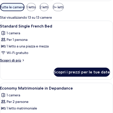
Filtri
Tutte le camere
1 letto
2 letti
3+ letti
disponibili
per
Stai visualizzando 13 su 13 camere
le
Apri
Una camera d'albergo con un letto, una
6
Standard Single French Bed
camere
tutte
1 camera
le
Per 1 persona
foto
per
1 letto a una piazza e mezza
Standard
Wi-Fi gratuito
Single
Altri
Scopri di più
French
dettagli
Bed
per
Scopri i prezzi per le tue date
Standard
Single
French
Apri
Camera d'albergo con due letti, pavimen
4
Bed
Economy Matrimoniale in Depandance
tutte
1 camera
le
Per 2 persone
foto
per
1 letto matrimoniale