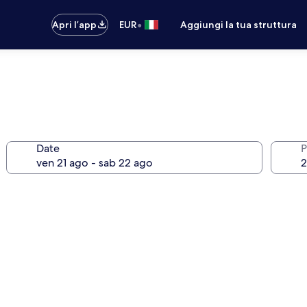
•
Apri l’app
EUR
Aggiungi la tua struttura
Date
P