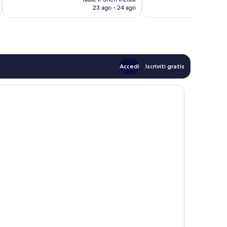
attuale
23 ago - 24 ago
è
141 €
Accedi
Iscriviti gratis