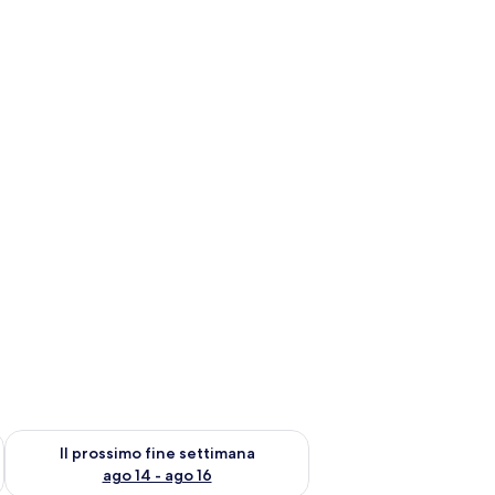
ne settimana, ago 7 - ago 9
Verifica la disponibilità per il prossimo fine settimana, ago 14 
Il prossimo fine settimana
ago 14 - ago 16