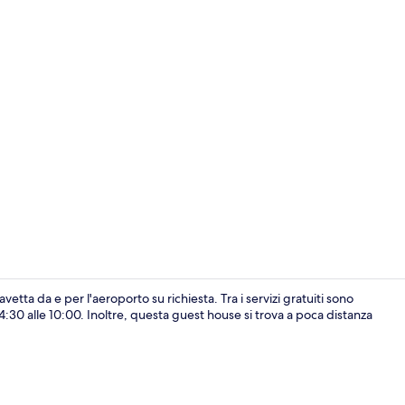
Residenza Cla
tta da e per l'aeroporto su richiesta. Tra i servizi gratuiti sono
e 04:30 alle 10:00. Inoltre, questa guest house si trova a poca distanza
Residenza Cla