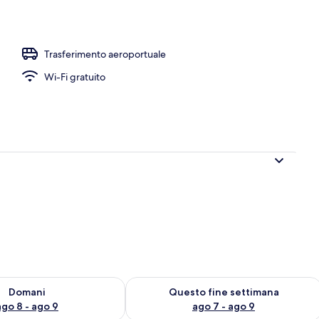
ssic | Bagno
Trasferimento aeroportuale
Wi-Fi gratuito
 8
sponibilità per domani, ago 8 - ago 9
Verifica la disponibilità per questo fi
Domani
Questo fine settimana
ago 8 - ago 9
ago 7 - ago 9