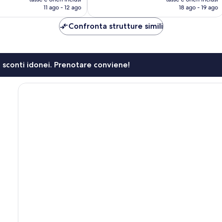
attuale
attuale
11 ago - 12 ago
18 ago - 19 ago
è
è
102 €
101 €
Confronta strutture simili
li sconti idonei. Prenotare conviene!