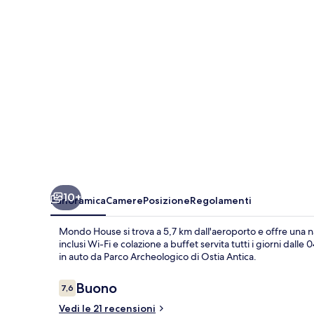
10+
Panoramica
Camere
Posizione
Regolamenti
Mondo House si trova a 5,7 km dall'aeroporto e offre una nave
inclusi Wi-Fi e colazione a buffet servita tutti i giorni dall
in auto da Parco Archeologico di Ostia Antica.
Recensioni
Buono
7,6
7,6 su 10
Vedi le 21 recensioni