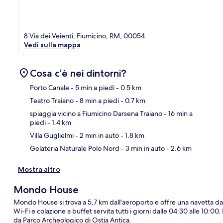
8 Via dei Veienti, Fiumicino, RM, 00054
Vedi sulla mappa
Cosa c’è nei dintorni?
Porto Canale
- 5 min a piedi
- 0.5 km
Teatro Traiano
- 8 min a piedi
- 0.7 km
Ma
spiaggia vicino a Fiumicino Darsena Traiano
- 16 min a
piedi
- 1.4 km
Villa Guglielmi
- 2 min in auto
- 1.8 km
Gelateria Naturale Polo Nord
- 3 min in auto
- 2.6 km
Mostra altro
Mondo House
Mondo House si trova a 5,7 km dall'aeroporto e offre una navetta da e p
Wi-Fi e colazione a buffet servita tutti i giorni dalle 04:30 alle 10:00
da Parco Archeologico di Ostia Antica.