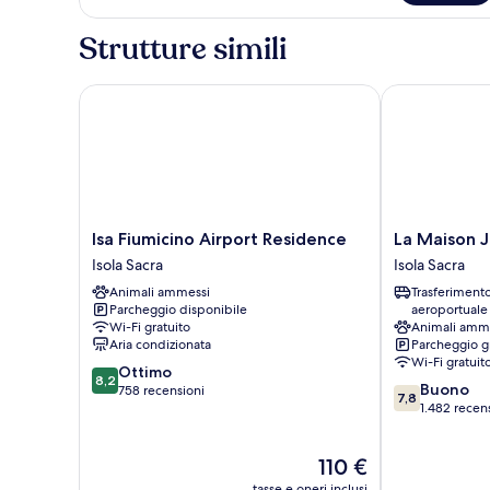
Strutture simili
Isa Fiumicino Airport Residence
La Maison Jol
Isa
La
Isa Fiumicino Airport Residence
La Maison J
Fiumicino
Maison
Isola Sacra
Isola Sacra
Airport
Jolie
Animali ammessi
Trasferiment
Residence
Isola
Parcheggio disponibile
aeroportuale
Isola
Sacra
Wi-Fi gratuito
Animali amm
Sacra
Aria condizionata
Parcheggio g
Wi-Fi gratuit
8.2
Ottimo
8,2
7.8
Buono
su
758 recensioni
7,8
su
1.482 recen
10,
10,
Ottimo,
Buono,
758
Il
110 €
1.482
recensioni
prezzo
recensioni
tasse e oneri inclusi