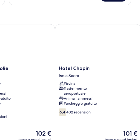
Classic
ie
Hotel Chopin
Hotel
olie
Hotel Chopin
Chopin
Isola Sacra
Isola
o
Piscina
Sacra
Trasferimento
essi
aeroportuale
ratuito
Animali ammessi
o
Parcheggio gratuito
6.4
6,4
402 recensioni
su
sioni
10,
402
Il
Il
102 €
101 €
recensioni
prezzo
prezzo
tasse e oneri inclusi
tasse e oneri inclusi