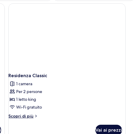
a viola e cuscini, una testiera in legno e due comodini con lampade.
Residenza Classic
1 camera
Per 2 persone
1 letto king
Wi-Fi gratuito
Altri
Scopri di più
dettagli
per
i
Vai ai prezzi
Residenza