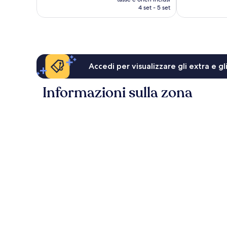
attuale
4 set - 5 set
è
110 €
Accedi per visualizzare gli extra e g
Informazioni sulla zona