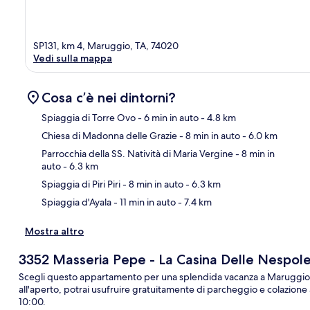
SP131, km 4, Maruggio, TA, 74020
Vedi sulla mappa
Cosa c’è nei dintorni?
Spiaggia di Torre Ovo
- 6 min in auto
- 4.8 km
Chiesa di Madonna delle Grazie
- 8 min in auto
- 6.0 km
Ma
Parrocchia della SS. Natività di Maria Vergine
- 8 min in
auto
- 6.3 km
Spiaggia di Piri Piri
- 8 min in auto
- 6.3 km
Spiaggia d'Ayala
- 11 min in auto
- 7.4 km
Mostra altro
3352 Masseria Pepe - La Casina Delle Nespol
Scegli questo appartamento per una splendida vacanza a Maruggio. O
all'aperto, potrai usufruire gratuitamente di parcheggio e colazione a b
10:00.