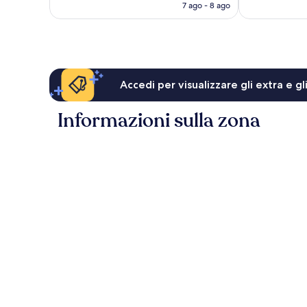
attuale
7 ago - 8 ago
recensioni
recensioni
è
211 €
Accedi per visualizzare gli extra e g
Informazioni sulla zona