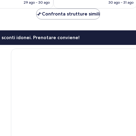
attuale
attuale
29 ago - 30 ago
30 ago - 31 ago
è
è
243 €
145 €
Confronta strutture simili
li sconti idonei. Prenotare conviene!