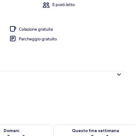
5 posti letto
Colazione gratuita
Parcheggio gratuito
 7
sponibilità per domani, ago 7 - ago 8
Verifica la disponibilità per questo fi
Domani
Questo fine settimana