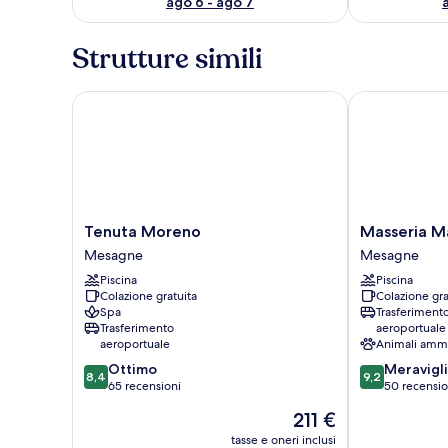
ago 6 - ago 7
Strutture simili
Tenuta Moreno
Masseria Malv
Tenuta
Masseria
Tenuta Moreno
Masseria Ma
Moreno
Malvindi
Mesagne
Mesagne
Mesagne
Mesagne
Piscina
Piscina
Colazione gratuita
Colazione gra
Spa
Trasferiment
Trasferimento
aeroportuale
aeroportuale
Animali amm
8.4
9.2
Ottimo
Meravigl
8,4
9,2
su
su
65 recensioni
50 recensio
10,
10,
Il
211 €
Ottimo,
Meraviglioso,
prezzo
65
50
tasse e oneri inclusi