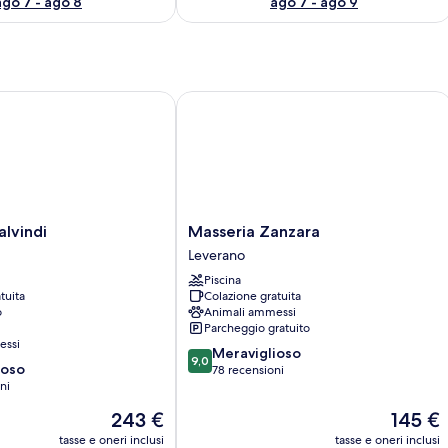
ago 7 - ago 8
ago 7 - ago 9
indi
Masseria Zanzara
Masseria
lvindi
Masseria Zanzara
Zanzara
Leverano
Leverano
Piscina
tuita
Colazione gratuita
o
Animali ammessi
Parcheggio gratuito
essi
9.0
Meraviglioso
9,0
ioso
su
78 recensioni
ni
10,
Meraviglioso,
Il
Il
243 €
145 €
78
prezzo
prezzo
tasse e oneri inclusi
tasse e oneri inclusi
recensioni