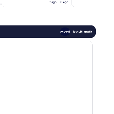
attuale
9 ago - 10 ago
recensioni
recensioni
è
331 €
Accedi
Iscriviti gratis