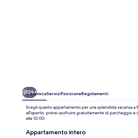
-
La
Casina
Delle
Nespole
29+
Panoramica
Servizi
Posizione
Regolamenti
Scegli questo appartamento per una splendida vacanza a Ma
all'aperto, potrai usufruire gratuitamente di parcheggio e col
alle 10:00.
Appartamento intero