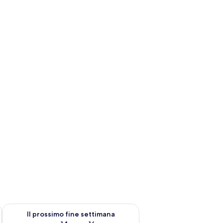
ne settimana, ago 7 - ago 9
Verifica la disponibilità per il prossimo fine settimana, ago 14 
Il prossimo fine settimana