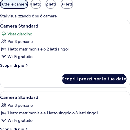
Filtri
Tutte le camere
1 letto
2 letti
3+ letti
disponibili
per
Stai visualizzando 6 su 6 camere
le
Apri
Una camera d'albergo con letto, scrivan
5
Camera Standard
camere
tutte
Vista giardino
le
Per 3 persone
foto
per
1 letto matrimoniale o 2 letti singoli
Camera
Wi-Fi gratuito
Standard
Altri
Scopri di più
dettagli
per
Scopri i prezzi per le tue date
Camera
Standard
Apri
Una camera d'albergo con due letti, un
4
Camera Standard
tutte
Per 3 persone
le
1 letto matrimoniale e 1 letto singolo o 3 letti singoli
foto
per
Wi-Fi gratuito
Camera
Altri
Scopri di più