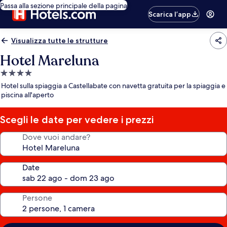
Passa alla sezione principale della pagina
Scarica l’app
Visualizza tutte le strutture
Hotel Mareluna
Struttura
a
Hotel sulla spiaggia a Castellabate con navetta gratuita per la spiaggia e
4.0
piscina all'aperto
stelle
Scegli le date per vedere i prezzi
Dove vuoi andare?
Date
Persone