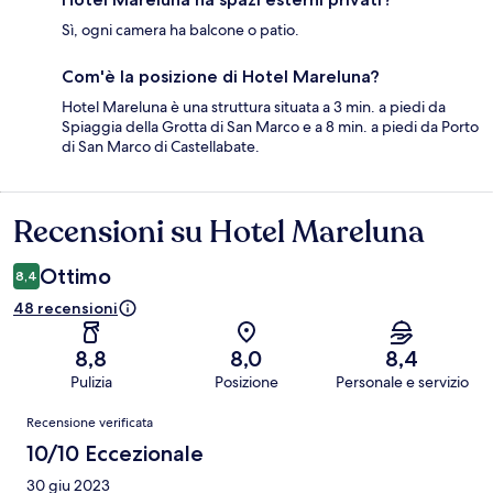
Sì, ogni camera ha balcone o patio.
Com'è la posizione di Hotel Mareluna?
Hotel Mareluna è una struttura situata a 3 min. a piedi da
Spiaggia della Grotta di San Marco e a 8 min. a piedi da Porto
di San Marco di Castellabate.
Recensioni su Hotel Mareluna
Recensioni
Ottimo
8,4
48 recensioni
8,8
8,0
8,4
Pulizia
Posizione
Personale e servizio
Recensioni
Recensione verificata
10/10 Eccezionale
30 giu 2023