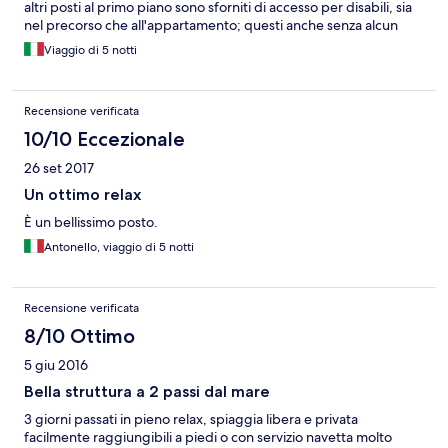
altri posti al primo piano sono sforniti di accesso per disabili, sia
nel precorso che all'appartamento; questi anche senza alcun
riparo per la pioggia.
Viaggio di 5 notti
Recensione verificata
10/10 Eccezionale
26 set 2017
Un ottimo relax
È un bellissimo posto.
Antonello, viaggio di 5 notti
Recensione verificata
8/10 Ottimo
5 giu 2016
Bella struttura a 2 passi dal mare
3 giorni passati in pieno relax, spiaggia libera e privata
facilmente raggiungibili a piedi o con servizio navetta molto