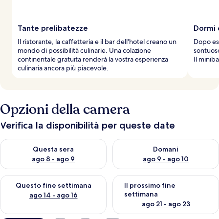
Tante prelibatezze
Dormi 
Il ristorante, la caffetteria e il bar dell'hotel creano un
Dopo ess
mondo di possibilità culinarie. Una colazione
sontuoso
continentale gratuita renderà la vostra esperienza
Il minib
culinaria ancora più piacevole.
Opzioni della camera
Verifica la disponibilità per queste date
Verifica la disponibilità per questa sera, ago 8 - ago 9
Verifica la disponibilità per d
Questa sera
Domani
ago 8 - ago 9
ago 9 - ago 10
Verifica la disponibilità per questo fine settimana, ago 14 - ag
Verifica la disponibilità per i
Questo fine settimana
Il prossimo fine
settimana
ago 14 - ago 16
ago 21 - ago 23