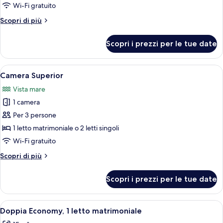
Quadrupla
Wi-Fi gratuito
Classic,
Altri
Scopri di più
2
dettagli
camere
per
Scopri i prezzi per le tue date
Quadrupla
da
Classic,
letto
2
Apri
Una camera d'albergo con un letto, un
6
camere
Camera Superior
tutte
da
Vista mare
letto
le
1 camera
foto
per
Per 3 persone
Camera
1 letto matrimoniale o 2 letti singoli
Superior
Wi-Fi gratuito
Altri
Scopri di più
dettagli
per
Scopri i prezzi per le tue date
Camera
Superior
Apri
Doppia Economy, 1 letto matrimoniale |
3
Doppia Economy, 1 letto matrimoniale
tutte