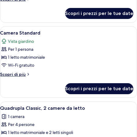
Standard
dettagli
per
Scopri i prezzi per le tue date
Camera
Standard
Apri
Un bagno con doccia, un lavandino e du
2
Camera Standard
tutte
Vista giardino
le
Per 1 persona
foto
per
1 letto matrimoniale
Camera
Wi-Fi gratuito
Standard
Altri
Scopri di più
dettagli
per
Scopri i prezzi per le tue date
Camera
Standard
Apri
Una camera d'albergo con un letto, com
5
Quadrupla Classic, 2 camere da letto
tutte
1 camera
le
Per 4 persone
foto
per
1 letto matrimoniale e 2 letti singoli