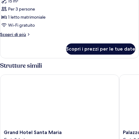
15 m²
le
Per 3 persone
foto
per
1 letto matrimoniale
Doppia
Wi-Fi gratuito
Economy,
Altri
Scopri di più
1
dettagli
letto
per
Scopri i prezzi per le tue date
Doppia
matrimoniale
Economy,
1
Strutture simili
letto
matrimoniale
Grand Hotel Santa Maria
Palazzo 
Grand
Palazzo
Grand Hotel Santa Maria
Palazz
Hotel
Belmon