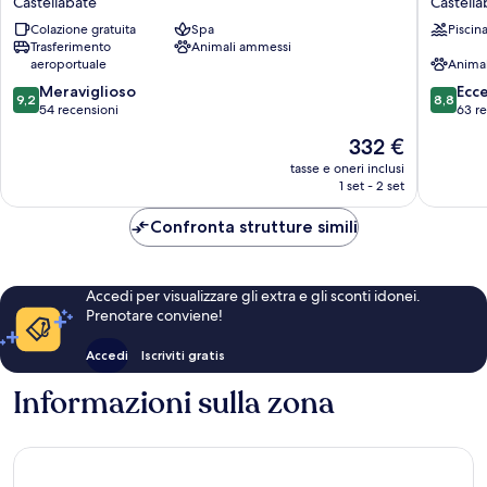
Castellabate
Castella
Santa
Castella
Colazione gratuita
Spa
Piscin
Maria
Trasferimento
Animali ammessi
Castellabate
aeroportuale
Anima
9.2
8.8
Meraviglioso
Ecc
9,2
8,8
su
su
54 recensioni
63 r
10,
10,
Il
332 €
Meraviglioso,
Eccellen
prezzo
54
63
tasse e oneri inclusi
attuale
1 set - 2 set
recensioni
recensio
è
332 €
Confronta strutture simili
Accedi per visualizzare gli extra e gli sconti idonei.
Prenotare conviene!
Accedi
Iscriviti gratis
Informazioni sulla zona