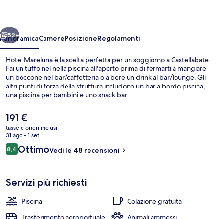
ietro
Avanti
52+
Panoramica
Camere
Posizione
Regolamenti
Hotel Mareluna è la scelta perfetta per un soggiorno a Castellabate.
Fai un tuffo nel nella piscina all'aperto prima di fermarti a mangiare
un boccone nel bar/caffetteria o a bere un drink al bar/lounge. Gli
altri punti di forza della struttura includono un bar a bordo piscina,
una piscina per bambini e uno snack bar.
Il
191 €
prezzo
tasse e oneri inclusi
attuale
31 ago - 1 set
Navetta gratuita per la spiaggia
è
Recensioni
Ottimo
8,4
Vedi le 48 recensioni
191 €
8,4 su 10
Servizi più richiesti
Piscina
Colazione gratuita
Trasferimento aeroportuale
Animali ammessi