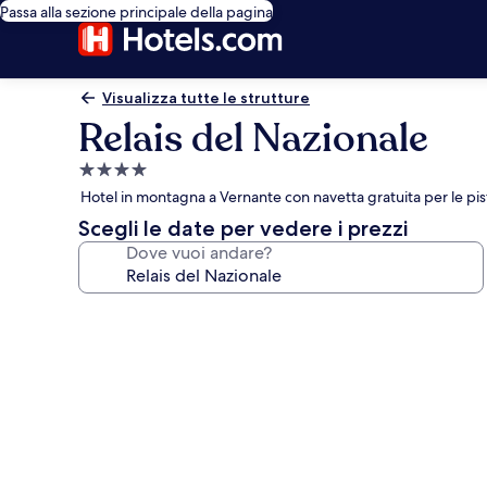
Passa alla sezione principale della pagina
Visualizza tutte le strutture
Relais del Nazionale
Struttura
a
Hotel in montagna a Vernante con navetta gratuita per le pist
4.0
Scegli le date per vedere i prezzi
stelle
Dove vuoi andare?
Galleria
fotografica
per
Relais
del
Nazionale