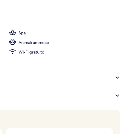
o al coperto
Spa
Animali ammessi
Wi-Fi gratuito