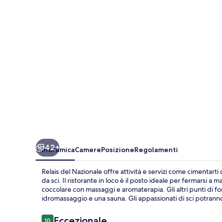
42+
Panoramica
Camere
Posizione
Regolamenti
Relais del Nazionale offre attività e servizi come cimentarti 
da sci. Il ristorante in loco è il posto ideale per fermarsi a
coccolare con massaggi e aromaterapia. Gli altri punti di f
idromassaggio e una sauna. Gli appassionati di sci potranno 
Recensioni
Eccezionale
10