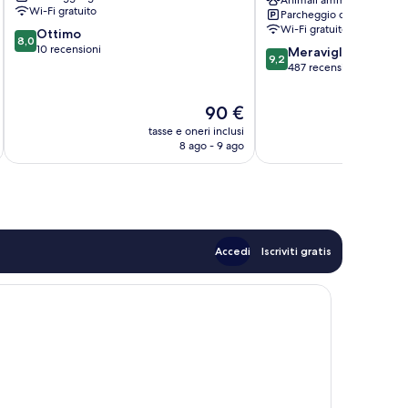
Hotel
Wi-Fi gratuito
Parcheggio disponibile
Centro
Wi-Fi gratuito
8.0
Ottimo
Storico
8,0
su
10 recensioni
9.2
Meraviglioso
9,2
10,
su
487 recensioni
Ottimo,
10,
10
Meraviglioso,
Il
90 €
recensioni
487
prezzo
tasse e oneri inclusi
t
recensioni
attuale
8 ago - 9 ago
è
90 €
Accedi
Iscriviti gratis