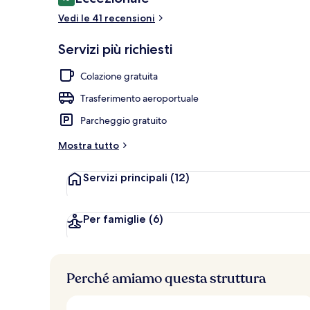
10 su 10
Vedi le 41 recensioni
Idromassaggi
Servizi più richiesti
Colazione gratuita
Trasferimento aeroportuale
Parcheggio gratuito
Mostra tutto
Servizi principali
(12)
Per famiglie
(6)
Perché amiamo questa struttura