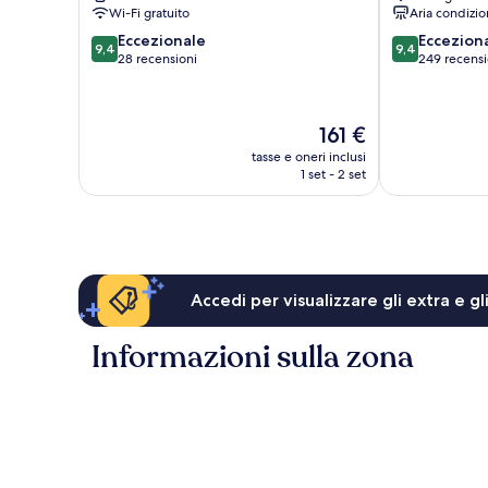
Piemonte
Wi-Fi gratuito
Aria condizio
9.4
9.4
Eccezionale
Eccezion
9,4
9,4
su
su
28 recensioni
249 recensi
10,
10,
Eccezionale,
Eccezionale,
28
249
Il
161 €
recensioni
recensioni
prezzo
tasse e oneri inclusi
attuale
1 set - 2 set
è
161 €
Accedi per visualizzare gli extra e g
Informazioni sulla zona