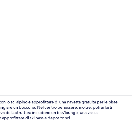
Sauna, bagn
con lo sci alpino e approfittare di una navetta gratuita per le piste
 mangiare un boccone. Nel centro benessere, inoltre, potrai farti
orza della struttura includono un bar/lounge, una vasca
Camino
approfittare di ski pass e deposito sci.