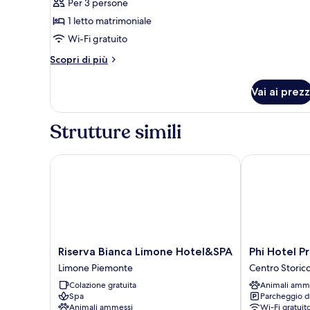
Per 3 persone
foto
per
1 letto matrimoniale
Camera
Wi-Fi gratuito
matrimoniale
Altri
Scopri di più
40
dettagli
m2
per
Vai ai prezz
Camera
matrimoniale
40
Strutture simili
m2
Riserva Bianca Limone Hotel&SPA
Phi Hotel Pri
Riserva
Phi
Riserva Bianca Limone Hotel&SPA
Phi Hotel Pr
Bianca
Hotel
Limone Piemonte
Centro Storic
Limone
Principe
Colazione gratuita
Animali amm
Hotel&SPA
Centro
Spa
Parcheggio d
Limone
Storico
Animali ammessi
Wi-Fi gratuit