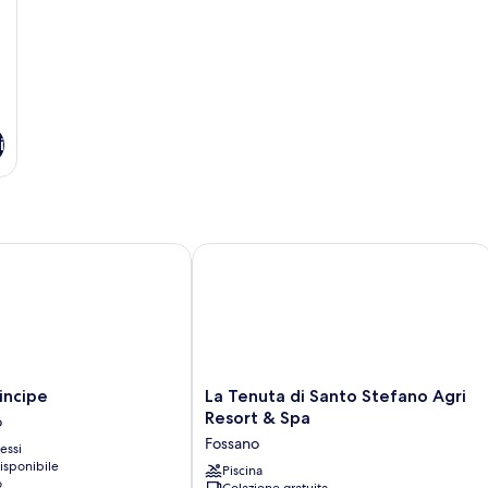
i
ncipe
La Tenuta di Santo Stefano Agri Reso
La
incipe
La Tenuta di Santo Stefano Agri
Tenuta
Resort & Spa
o
di
Fossano
essi
Santo
isponibile
Stefano
Piscina
o
Colazione gratuita