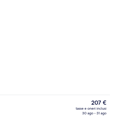
o turco/hammam, aromaterapia, massaggi
Bar (in loco)
Il
207 €
prezzo
tasse e oneri inclusi
attuale
30 ago - 31 ago
Camera matrimoniale 22 m2 | Coprilett
è
207 €