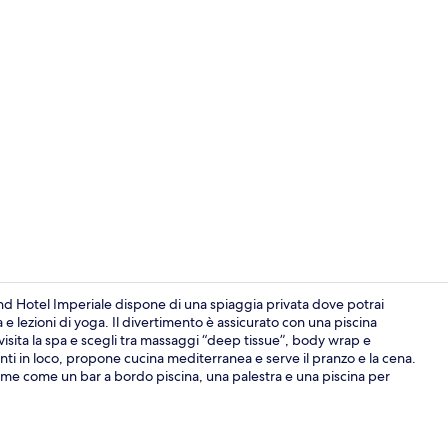
Sale per tra
and Hotel Imperiale dispone di una spiaggia privata dove potrai
 e lezioni di yoga. Il divertimento è assicurato con una piscina
 visita la spa e scegli tra massaggi “deep tissue”, body wrap e
Salottino del
nti in loco, propone cucina mediterranea e serve il pranzo e la cena.
 come come un bar a bordo piscina, una palestra e una piscina per