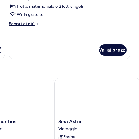
per
1 letto matrimoniale o 2 letti singoli
Deluxe
Wi-Fi gratuito
Room
Altri
Scopri di più
&
dettagli
Gazebo
per
Deluxe
at
Room
Remo
i
Vai ai prezzi
&
Beach
Gazebo
at
Club
Remo
Beach
Club
itius
Sina Astor
Sina
auritius
Sina Astor
Astor
mi
Viareggio
Viareggio
Piscina