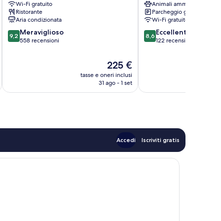
Wi-Fi gratuito
Animali ammessi
Marmi
Ristorante
Parcheggio gratuito
Forte
Aria condizionata
Wi-Fi gratuito
dei
9.2
8.6
Meraviglioso
Eccellente
Marmi
9,2
8,6
su
su
558 recensioni
122 recensioni
10,
10,
Meraviglioso,
Eccellente,
Il
225 €
558
122
prezzo
tasse e oneri inclusi
t
recensioni
recensioni
attuale
31 ago - 1 set
è
225 €
Accedi
Iscriviti gratis