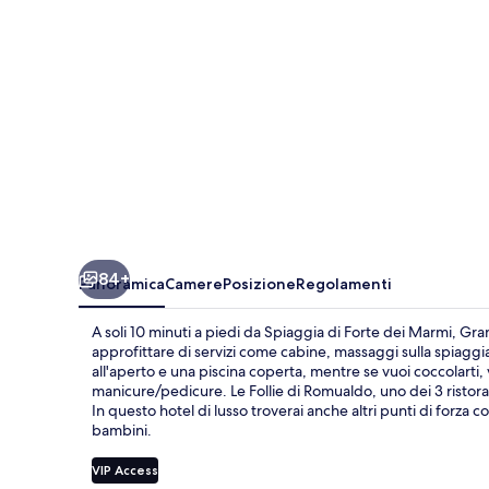
84+
Panoramica
Camere
Posizione
Regolamenti
A soli 10 minuti a piedi da Spiaggia di Forte dei Marmi, Gr
approfittare di servizi come cabine, massaggi sulla spiaggia
all'aperto e una piscina coperta, mentre se vuoi coccolarti,
manicure/pedicure. Le Follie di Romualdo, uno dei 3 ristora
In questo hotel di lusso troverai anche altri punti di forza
bambini.
VIP Access