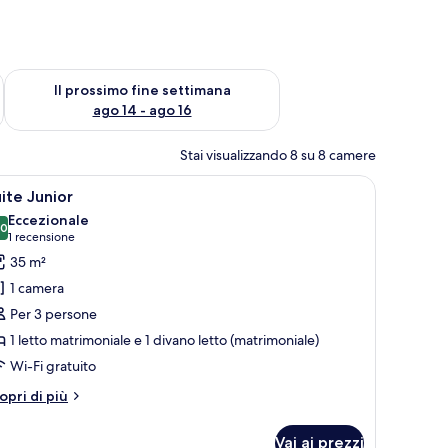
ne settimana, ago 7 - ago 9
Verifica la disponibilità per il prossimo fine settimana, ago 14 
Il prossimo fine settimana
ago 14 - ago 16
Stai visualizzando 8 su 8 camere
nestra con tende.
letto grande, due comodini e un quadro appeso al muro.
pri
Camera d'albergo con un letto grande, una scr
4
ite Junior
utte
Eccezionale
,0
10,0 su 10
(1
1 recensione
oto
recensione)
35 m²
er
1 camera
uite
Per 3 persone
unior
1 letto matrimoniale e 1 divano letto (matrimoniale)
Wi-Fi gratuito
tri
opri di più
ttagli
r
Vai ai prezzi