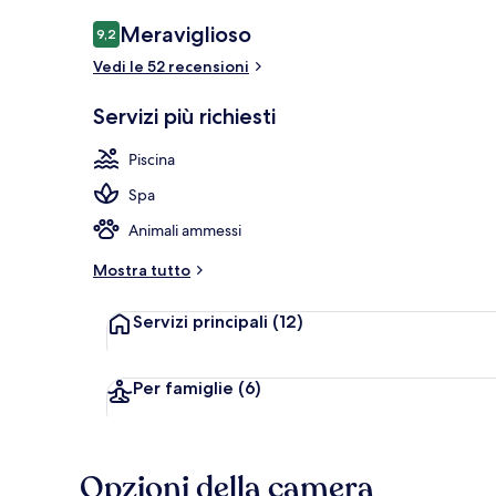
3 ristoranti; 
Recensioni
Meraviglioso
9,2
9,2 su 10
Vedi le 52 recensioni
Servizi più richiesti
Piscina
Spa
Animali ammessi
Mostra tutto
Servizi principali
(12)
Per famiglie
(6)
Opzioni della camera