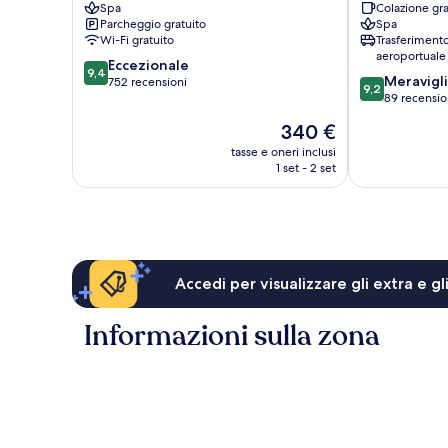
Spa
Colazione gra
Esperienze
dei
Parcheggio gratuito
Spa
Camaiore
Marmi
Wi-Fi gratuito
Trasferiment
aeroportuale
9.4
Eccezionale
9,4
9.2
Meravigl
su
752 recensioni
9,2
su
89 recensio
10,
10,
Eccezionale,
Il
340 €
Meraviglioso,
752
prezzo
89
tasse e oneri inclusi
recensioni
attuale
1 set - 2 set
recensioni
è
340 €
Accedi per visualizzare gli extra e g
Informazioni sulla zona