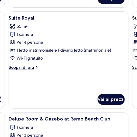
Su
Ju
grande, due comodini con lampade, un quadro appeso al muro e vista sulla cit
Apri
Una camera d'albergo con un letto, un
A
4
Suite Royal
Su
tutte
t
55 m²
le
le
1 camera
foto
f
per
p
Per 4 persone
Suite
S
1 letto matrimoniale e 1 divano letto (matrimoniale)
Royal
f
Wi-Fi gratuito
Altri
Al
Scopri di più
Sc
dettagli
de
per
pe
Suite
Su
Royal
fa
i
Vai ai prezzi
er mani e corpo, sapone per le mani, un asciugamano bianco arrotolato e un
Apri
Area piscina con lettini e una bandiera
6
Deluxe Room & Gazebo at Remo Beach Club
tutte
1 camera
le
Per 3 persone
foto