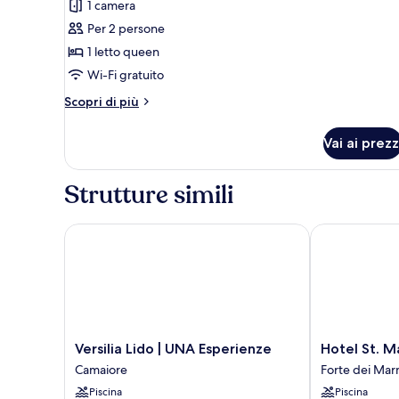
recensione)
1 camera
letti
per
singoli
Per 2 persone
Camera
1 letto queen
Deluxe
Wi-Fi gratuito
Altri
Scopri di più
dettagli
per
Vai ai prezz
Camera
Deluxe
Strutture simili
Versilia Lido | UNA Esperienze
Hotel St. Maur
Versilia
Hotel
Versilia Lido | UNA Esperienze
Hotel St. M
Lido
St.
Camaiore
Forte dei Mar
|
Mauritius
Piscina
Piscina
UNA
Forte