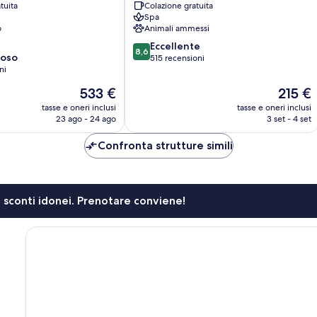
tuita
Colazione gratuita
Spa
o
Animali ammessi
8.6
Eccellente
8,6
ioso
su
515 recensioni
ni
10,
Eccellente,
Il
Il
533 €
215 €
515
prezzo
prezzo
tasse e oneri inclusi
tasse e oneri inclusi
recensioni
attuale
attuale
23 ago - 24 ago
3 set - 4 set
è
è
533 €
215 €
Confronta strutture simili
li sconti idonei. Prenotare conviene!