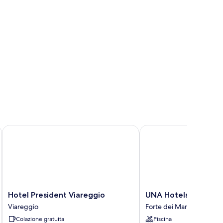
Hotel President Viareggio
UNA Hotels Forte dei 
Hotel
UNA
Hotel President Viareggio
UNA Hotels Forte de
President
Hotels
Viareggio
Forte dei Marmi
Viareggio
Forte
Colazione gratuita
Piscina
Viareggio
dei