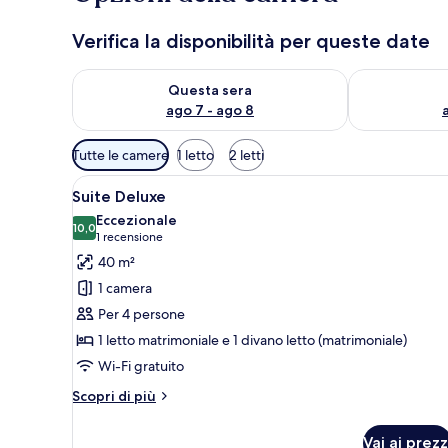
Verifica la disponibilità per queste date
Verifica la disponibilità per questa sera, ago 7 - ago
Verifica la di
Questa sera
ago 7 - ago 8
Filtri
Tutte le camere
1 letto
2 letti
disponibili
Apri
Una camera d'albergo con un le
per
5
Suite Deluxe
tutte
le
Eccezionale
le
10,0
camere
10,0 su 10
(1
1 recensione
foto
recensione)
40 m²
per
1 camera
Suite
Per 4 persone
Deluxe
1 letto matrimoniale e 1 divano letto (matrimoniale)
Wi-Fi gratuito
Altri
Scopri di più
dettagli
per
Vai ai prezz