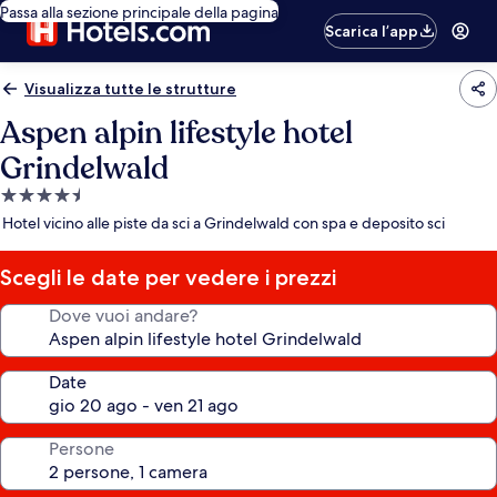
Passa alla sezione principale della pagina
Scarica l’app
Visualizza tutte le strutture
Aspen alpin lifestyle hotel
Grindelwald
Struttura
a
Hotel vicino alle piste da sci a Grindelwald con spa e deposito sci
4.5
stelle
Scegli le date per vedere i prezzi
Dove vuoi andare?
Date
Persone