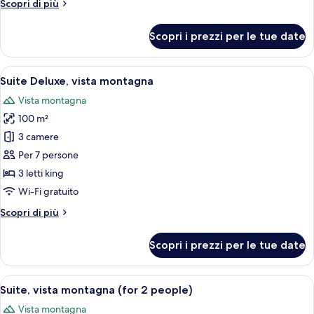
Altri
Scopri di più
dettagli
per
Scopri i prezzi per le tue date
Suite
Deluxe,
vista
Apri
Una camera da letto con un letto grand
7
montagna
Suite Deluxe, vista montagna
tutte
Vista montagna
le
100 m²
foto
per
3 camere
Suite
Per 7 persone
Deluxe,
3 letti king
vista
Wi-Fi gratuito
montagna
Altri
Scopri di più
dettagli
per
Scopri i prezzi per le tue date
Suite
Deluxe,
vista
Apri
Un'ampia zona giorno con pavimento in 
6
montagna
Suite, vista montagna (for 2 people)
tutte
Vista montagna