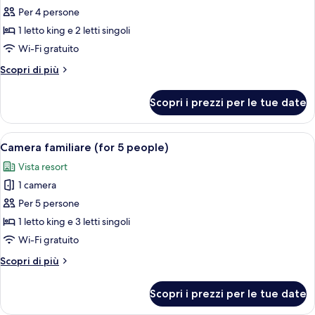
per
Per 4 persone
Camera
1 letto king e 2 letti singoli
familiare
Wi-Fi gratuito
(for
Altri
Scopri di più
4
dettagli
people)
per
Scopri i prezzi per le tue date
Camera
familiare
(for
Apri
Una camera da letto con un letto gran
2
4
Camera familiare (for 5 people)
tutte
people)
Vista resort
le
1 camera
foto
per
Per 5 persone
Camera
1 letto king e 3 letti singoli
familiare
Wi-Fi gratuito
(for
Altri
Scopri di più
5
dettagli
people)
per
Scopri i prezzi per le tue date
Camera
familiare