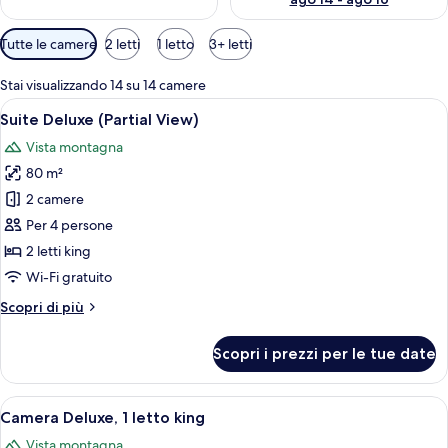
Filtri
Tutte le camere
2 letti
1 letto
3+ letti
disponibili
per
Stai visualizzando 14 su 14 camere
le
Apri
Un accogliente soggiorno con arredame
10
Suite Deluxe (Partial View)
camere
tutte
Vista montagna
le
80 m²
foto
per
2 camere
Suite
Per 4 persone
Deluxe
2 letti king
(Partial
Wi-Fi gratuito
View)
Altri
Scopri di più
dettagli
per
Scopri i prezzi per le tue date
Suite
Deluxe
(Partial
Apri
Una camera da letto con un letto grand
6
View)
Camera Deluxe, 1 letto king
tutte
Vista montagna