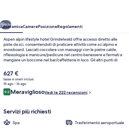
lifestyle
hotel
Grindelwald
ietro
Avanti
97+
Panoramica
Camere
Posizione
Regolamenti
Aspen alpin lifestyle hotel Grindelwald offre accesso diretto alle
piste da sci, consentendoti di praticare attività come sci alpino e
snowboard. Lasciati coccolare con massaggi con le pietre calde,
riflessologia e manicure/pedicure nel centro benessere e fermati a
mangiare un boccone nel bar/caffetteria in loco. Gli altri punti di
forza di questo hotel di lusso sono un bar/lounge, una terrazza e un
giardino. Gli appassionati di sci potranno approfittare di ski pass e
Il
627 €
deposito sci. Il personale gentile e le condizioni generali sono
prezzo
tasse e oneri inclusi
caratteristiche molto apprezzate dai viaggiatori.
attuale
15 ago - 16 ago
Esterni
è
Recensioni
Meraviglioso
9,2
Vedi le 222 recensioni
627 €
9,2 su 10
Servizi più richiesti
Spa
Trasferimento aeroportuale