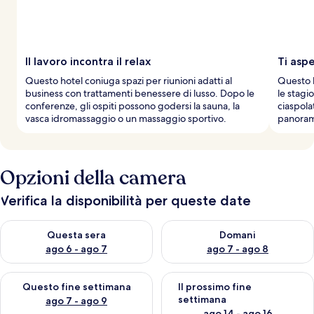
Il lavoro incontra il relax
Ti asp
Questo hotel coniuga spazi per riunioni adatti al
Questo h
business con trattamenti benessere di lusso. Dopo le
le stagio
conferenze, gli ospiti possono godersi la sauna, la
ciaspolat
vasca idromassaggio o un massaggio sportivo.
panoram
Opzioni della camera
Verifica la disponibilità per queste date
Verifica la disponibilità per questa sera, ago 6 - ago 7
Verifica la disponibilità per d
Questa sera
Domani
ago 6 - ago 7
ago 7 - ago 8
Verifica la disponibilità per questo fine settimana, ago 7 - ago
Verifica la disponibilità per il
Questo fine settimana
Il prossimo fine
settimana
ago 7 - ago 9
ago 14 - ago 16