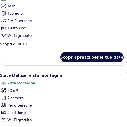
le
19 m²
foto
per
1 camera
Camera
Per 2 persone
Classic,
1 letto king
1
Wi-Fi gratuito
letto
Altri
Scopri di più
king
dettagli
(Alpin)
per
Scopri i prezzi per le tue date
Camera
Classic,
1
Apri
Un ampio soggiorno con camino, posti 
7
letto
Suite Deluxe, vista montagna
tutte
king
Vista montagna
(Alpin)
le
90 m²
foto
per
2 camere
Suite
Per 6 persone
Deluxe,
2 letti king
vista
Wi-Fi gratuito
montagna