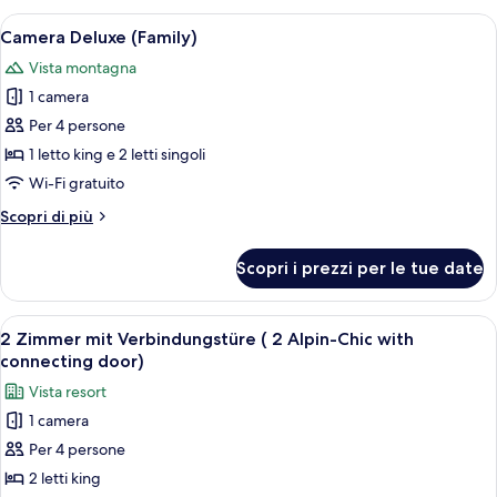
(for
Apri
Un letto grande con una coperta soffice
3
5
Camera Deluxe (Family)
tutte
people)
Vista montagna
le
1 camera
foto
per
Per 4 persone
Camera
1 letto king e 2 letti singoli
Deluxe
Wi-Fi gratuito
(Family)
Altri
Scopri di più
dettagli
per
Scopri i prezzi per le tue date
Camera
Deluxe
(Family)
Apri
Camera d'albergo con un letto, una scr
6
2 Zimmer mit Verbindungstüre ( 2 Alpin-Chic with
tutte
connecting door)
le
Vista resort
foto
1 camera
per
Per 4 persone
2
Zimmer
2 letti king