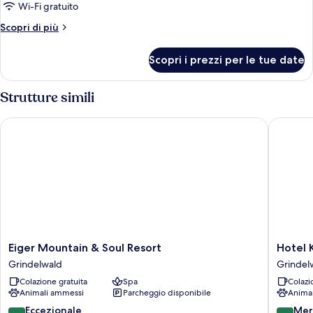
mit
Wi-Fi gratuito
Verbindungstüre
Altri
Scopri di più
(
dettagli
2
per
Scopri i prezzi per le tue date
2
Alpin-
Zimmer
Chic
mit
Strutture simili
with
Verbindungstüre
(
connecting
Eiger Mountain & Soul Resort
Hotel Ki
2
door)
Alpin-
Chic
with
connecting
door)
Eiger
Hotel
Eiger Mountain & Soul Resort
Hotel 
Mountain
Kirchbu
Grindelwald
Grindel
&
Grindel
Colazione gratuita
Spa
Colazi
Soul
Animali ammessi
Parcheggio disponibile
Anima
Resort
Grindelwald
9.4
9.2
Eccezionale
Mer