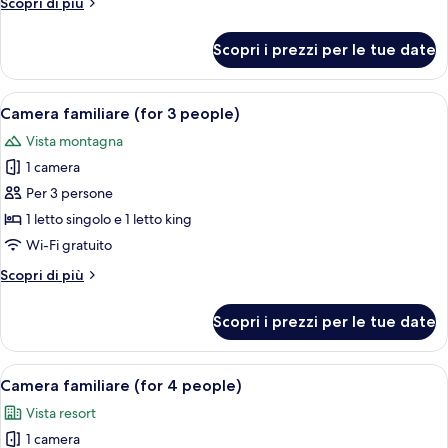
Altri
Scopri di più
4
dettagli
people)
per
Scopri i prezzi per le tue date
Suite,
vista
montagna
Apri
Una stanza accogliente con soffitto in
3
(for
Camera familiare (for 3 people)
tutte
4
Vista montagna
people)
le
1 camera
foto
per
Per 3 persone
Camera
1 letto singolo e 1 letto king
familiare
Wi-Fi gratuito
(for
Altri
Scopri di più
3
dettagli
people)
per
Scopri i prezzi per le tue date
Camera
familiare
(for
Apri
Una camera d'albergo con arredi in leg
3
3
Camera familiare (for 4 people)
tutte
people)
Vista resort
le
1 camera
foto