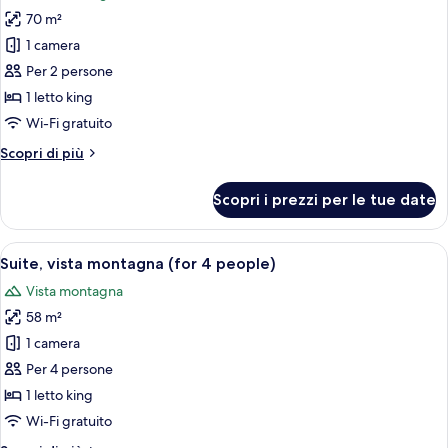
le
70 m²
foto
per
1 camera
Suite,
Per 2 persone
vista
1 letto king
montagna
Wi-Fi gratuito
(for
Altri
Scopri di più
2
dettagli
people)
per
Scopri i prezzi per le tue date
Suite,
vista
montagna
Apri
Un'ampia zona giorno con tavolo da pra
8
(for
Suite, vista montagna (for 4 people)
tutte
2
Vista montagna
people)
le
58 m²
foto
per
1 camera
Suite,
Per 4 persone
vista
1 letto king
montagna
Wi-Fi gratuito
(for