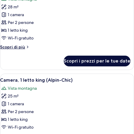
le
28 m²
foto
per
1 camera
Camera
Per 2 persone
Deluxe,
1 letto king
1
Wi-Fi gratuito
letto
Altri
Scopri di più
king
dettagli
per
Scopri i prezzi per le tue date
Camera
Deluxe,
1
Apri
Camera da letto con testiera a quadri
9
letto
Camera, 1 letto king (Alpin-Chic)
tutte
king
Vista montagna
le
25 m²
foto
per
1 camera
Camera,
Per 2 persone
1
1 letto king
letto
Wi-Fi gratuito
king