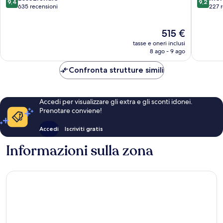
9,4
9,2
su
su
635 recensioni
227 
10,
10,
Eccezionale,
Meravigl
Il
515 €
635
227
prezzo
recensioni
recensio
tasse e oneri inclusi
attuale
8 ago - 9 ago
è
515 €
Confronta strutture simili
Accedi per visualizzare gli extra e gli sconti idonei.
Prenotare conviene!
Accedi
Iscriviti gratis
Informazioni sulla zona