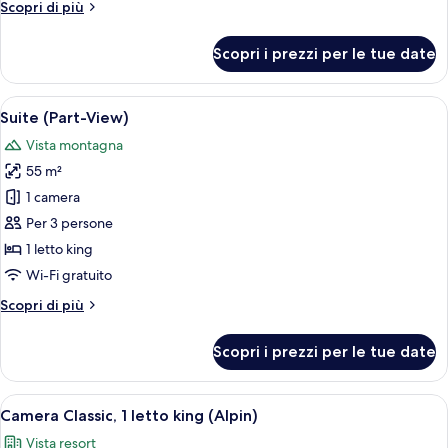
Altri
Scopri di più
(Alpin-
dettagli
Chic)
per
Scopri i prezzi per le tue date
Camera,
1
letto
Apri
Una camera da letto con un letto grand
9
king
Suite (Part-View)
tutte
(Alpin-
Vista montagna
Chic)
le
55 m²
foto
per
1 camera
Suite
Per 3 persone
(Part-
1 letto king
View)
Wi-Fi gratuito
Altri
Scopri di più
dettagli
per
Scopri i prezzi per le tue date
Suite
(Part-
View)
Apri
Un letto grande con una coperta bianc
5
Camera Classic, 1 letto king (Alpin)
tutte
Vista resort