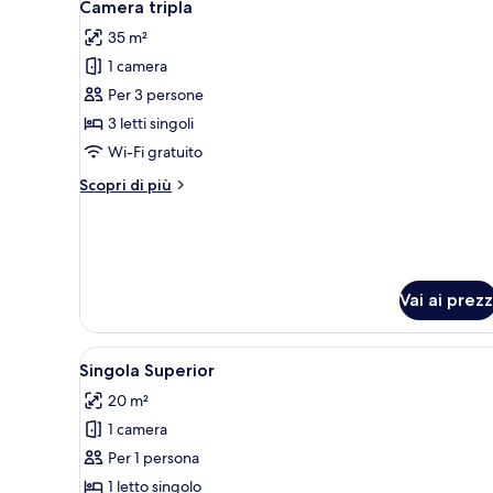
4
Camera tripla
tutte
35 m²
le
1 camera
foto
per
Per 3 persone
Camera
3 letti singoli
tripla
Wi-Fi gratuito
Altri
Scopri di più
dettagli
per
Camera
tripla
Vai ai prezz
Apri
Una camera d'albergo con un le
5
Singola Superior
tutte
20 m²
le
1 camera
foto
per
Per 1 persona
Singola
1 letto singolo