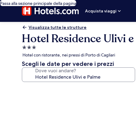
Passa alla sezione principale della pagina
Acquista viaggi
Visualizza tutte le strutture
Hotel Residence Ulivi 
Struttura
a
Hotel con ristorante, nei pressi di Porto di Cagliari
3.0
Scegli le date per vedere i prezzi
stelle
Dove vuoi andare?
Galleria
fotografica
per
Hotel
Residence
Ulivi