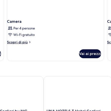
Camera
C
Per 4 persone
Wi-Fi gratuito
Altri
Al
Scopri di più
Sc
dettagli
de
per
pe
i
Vai ai prezzi
Camera
C
agliari by IHG
UNA HOTELS T Hotel Cagliari
UNA