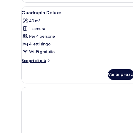
2
camere
Apri
Una cassaforte in camera, una s
da
7
Quadrupla Deluxe
tutte
letto
40 m²
le
1 camera
foto
per
Per 4 persone
Quadrupla
4 letti singoli
Deluxe
Wi-Fi gratuito
Altri
Scopri di più
dettagli
per
Vai ai prezz
Quadrupla
Deluxe