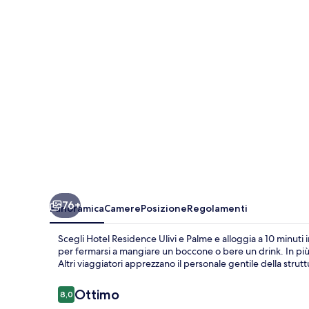
e
Palme
76+
Panoramica
Camere
Posizione
Regolamenti
Scegli Hotel Residence Ulivi e Palme e alloggia a 10 minuti in
per fermarsi a mangiare un boccone o bere un drink. In più, 
Altri viaggiatori apprezzano il personale gentile della strutt
Recensioni
Ottimo
8,0
8,0 su 10