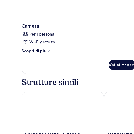
Camera
Per 1 persona
Wi-Fi gratuito
Altri
Scopri di più
dettagli
per
Vai ai prezz
Camera
Strutture simili
Sardegna Hotel, Suites & Restaurant
Holiday Inn C
Sardegna
Holiday