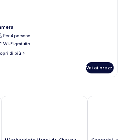
amera
Per 4 persone
Wi-Fi gratuito
tri
opri di più
ttagli
r
Vai ai prezzi
amera
L'Ambasciata Hotel de Charme
Caesar's Hotel
L'Ambasciata
Caesar's