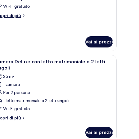
uperior
Wi-Fi gratuito
tri
opri di più
ttagli
r
adrupla
perior
Vai ai prezzi
tti di legno, un comodino e una finestra con tende leggere.
pri
Camera d'albergo con due letti, un tavolo da 
7
mera Deluxe con letto matrimoniale o 2 letti
utte
ngoli
25 m²
oto
1 camera
er
Per 2 persone
amera
eluxe
1 letto matrimoniale o 2 letti singoli
on
Wi-Fi gratuito
etto
tri
opri di più
atrimoniale
ttagli
r
Vai ai prezzi
amera