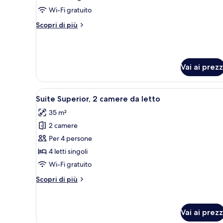
Superior
Wi-Fi gratuito
Altri
Scopri di più
dettagli
per
Singola
Superior
Vai ai prezz
Apri
Suite Superior, 2 camere da lett
11
Suite Superior, 2 camere da letto
tutte
35 m²
le
2 camere
foto
per
Per 4 persone
Suite
4 letti singoli
Superior,
Wi-Fi gratuito
2
Altri
Scopri di più
camere
dettagli
da
per
Suite
letto
Vai ai prezz
Superior,