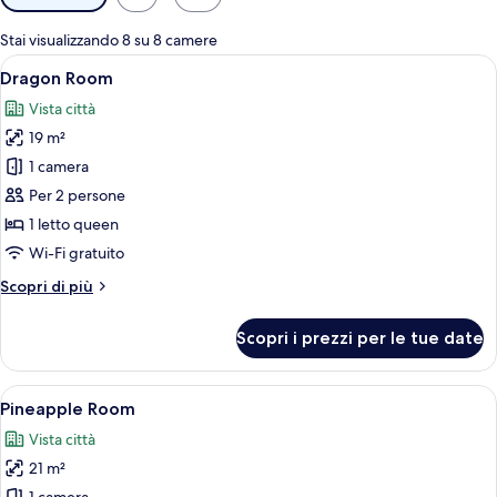
disponibili
per
Stai visualizzando 8 su 8 camere
le
Apri
Camera da letto con pannelli in legno, 
2
Dragon Room
camere
tutte
Vista città
le
19 m²
foto
per
1 camera
Dragon
Per 2 persone
Room
1 letto queen
Wi-Fi gratuito
Altri
Scopri di più
dettagli
per
Scopri i prezzi per le tue date
Dragon
Room
Apri
Una stanza con un letto, un tavolino c
3
Pineapple Room
tutte
Vista città
le
21 m²
foto