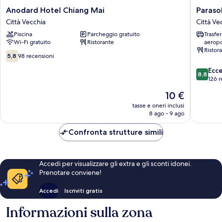
Anodard
Parasol
Anodard Hotel Chiang Mai
Paraso
Hotel
Inn
Città Vecchia
Città Ve
Chiang
Chiang
Piscina
Parcheggio gratuito
Trasfe
Mai
Mai
Wi-Fi gratuito
Ristorante
aeropo
Città
Old
Ristor
Vecchia
City
5.8
5,8
98 recensioni
Città
su
8.8
Ecc
Vecchia
10,
8,8
su
126 r
98
10,
recensioni
Il
10 €
Eccellen
prezzo
126
tasse e oneri inclusi
attuale
8 ago - 9 ago
recensio
è
10 €
Confronta strutture simili
Accedi per visualizzare gli extra e gli sconti idonei.
Prenotare conviene!
Accedi
Iscriviti gratis
Informazioni sulla zona