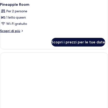
Pineapple Room
Per 2 persone
1 letto queen
Wi-Fi gratuito
Altri
Scopri di più
dettagli
per
Scopri i prezzi per le tue date
Pineapple
Room