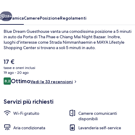
ietro
Avanti
28+
Panoramica
Camere
Posizione
Regolamenti
Blue Dream Guesthouse vanta una comodissima posizione a 5 minuti
in auto da Porta di Tha Phae e Chiang Mai Night Bazaar. Inoltre,
luoghi d'interesse come Strada Nimmanhaemin e MAYA Lifestyle
Shopping Center si trovano a soli 5 minuti in auto.
Il
17 €
prezzo
tasse e oneri inclusi
attuale
19 ago - 20 ago
è
Recensioni
Ottimo
8,2
Reception
Vedi le 33 recensioni
17 €
8,2 su 10
Servizi più richiesti
Wi-Fi gratuito
Camere comunicanti
disponibili
Aria condizionata
Lavanderia self-service