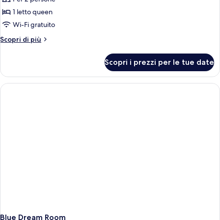
Rozay
1 letto queen
Room
Wi-Fi gratuito
Altri
Scopri di più
dettagli
per
Scopri i prezzi per le tue date
Pink
Rozay
Room
Blue Dream Room