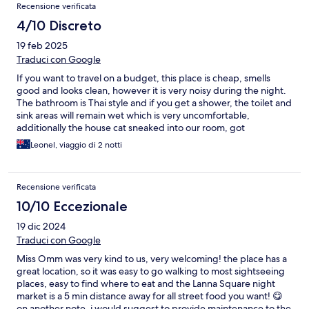
Recensione verificata
4/10 Discreto
19 feb 2025
Traduci con Google
If you want to travel on a budget, this place is cheap, smells
good and looks clean, however it is very noisy during the night.
The bathroom is Thai style and if you get a shower, the toilet and
sink areas will remain wet which is very uncomfortable,
additionally the house cat sneaked into our room, got
inadvertently locked in and when we returned to the room the
Leonel, viaggio di 2 notti
cat already took a piss on the bed and some towels
Recensione verificata
10/10 Eccezionale
19 dic 2024
Traduci con Google
Miss Omm was very kind to us, very welcoming! the place has a
great location, so it was easy to go walking to most sightseeing
places, easy to find where to eat and the Lanna Square night
market is a 5 min distance away for all street food you want! 😋
on another note, i would suggest to provide maintenance to the