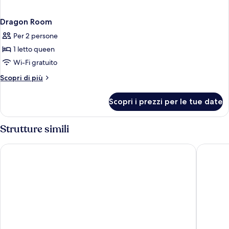
Dragon Room
Per 2 persone
1 letto queen
Wi-Fi gratuito
Altri
Scopri di più
dettagli
per
Scopri i prezzi per le tue date
Dragon
Room
Strutture simili
Anodard Hotel Chiang Mai
Parasol 