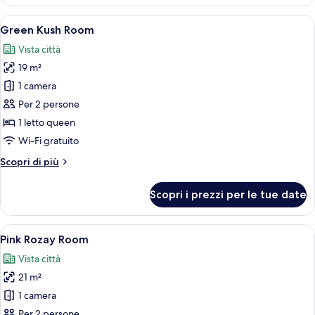
Dream
Room
Apri
Camera da letto con parete a motivo di 
2
Green Kush Room
tutte
Vista città
le
19 m²
foto
per
1 camera
Green
Per 2 persone
Kush
1 letto queen
Room
Wi-Fi gratuito
Altri
Scopri di più
dettagli
per
Scopri i prezzi per le tue date
Green
Kush
Room
Apri
Camera d'albergo con un letto grande, u
2
Pink Rozay Room
tutte
Vista città
le
21 m²
foto
per
1 camera
Pink
Per 2 persone