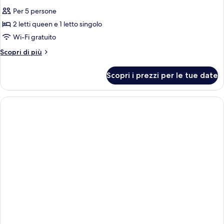
Per 5 persone
2 letti queen e 1 letto singolo
Wi-Fi gratuito
Altri
Scopri di più
dettagli
per
Scopri i prezzi per le tue date
Blue
Dream
Room