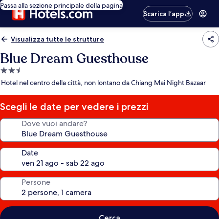
Passa alla sezione principale della pagina
Scarica l’app
Visualizza tutte le strutture
Blue Dream Guesthouse
Struttura
a
Hotel nel centro della città, non lontano da Chiang Mai Night Bazaar
2.5
stelle
Scegli le date per vedere i prezzi
Dove vuoi andare?
Date
Persone
Cerca