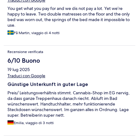
Traduci con Google
You get what you pay for and we dis not pay a lot. Yet we’re
happy to leave. Two double matresses on the floor and the only
bed was worn out, the springs of the bed made it impossible to
use.
På Martin, viaggio di 4 notti
Recensione verificata
6/10 Buono
19 lug 2025
Traduci con Google
Günstige Unterkunft in guter Lage
Preis/ Leistungsverhältnis stimmt. Cannabis-Shop im EG nervig,
da dass ganze Treppenhaus danach riecht. Abluft im Bad
wünschenswert. Handtuchhalter, mehr funktionierende
Steckdosen wünschenswert. Im ganzen alles in Ordnung. Lage
super. Betreiberin super nett.
Emilia, viaggio di 3 notti