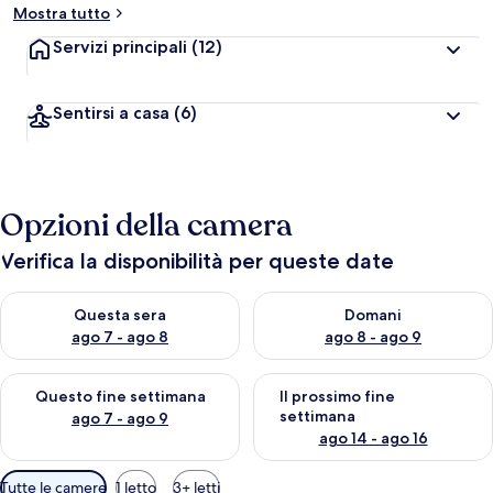
Mostra tutto
Servizi principali
(12)
Sentirsi a casa
(6)
Opzioni della camera
Verifica la disponibilità per queste date
Verifica la disponibilità per questa sera, ago 7 - ago 8
Verifica la disponibilità per d
Questa sera
Domani
ago 7 - ago 8
ago 8 - ago 9
Verifica la disponibilità per questo fine settimana, ago 7 - ago
Verifica la disponibilità per il
Questo fine settimana
Il prossimo fine
settimana
ago 7 - ago 9
ago 14 - ago 16
Filtri
Tutte le camere
1 letto
3+ letti