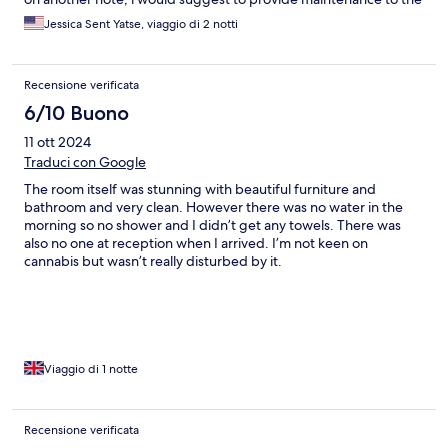
toilet in our room as it does not have much pressure for flushing
Jessica Sent Yatse, viaggio di 2 notti
and would also recommend illuminating more the stairs and the
room, as they are quite dark. thank you! we loved Chiang Mai 💜
🙏
Recensione verificata
6/10 Buono
11 ott 2024
Traduci con Google
The room itself was stunning with beautiful furniture and
bathroom and very clean. However there was no water in the
morning so no shower and I didn’t get any towels. There was
also no one at reception when I arrived. I’m not keen on
cannabis but wasn’t really disturbed by it.
Viaggio di 1 notte
Recensione verificata