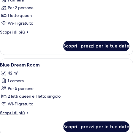
per
1 camera
Pineapple
Per 2 persone
Room
1 letto queen
Wi-Fi gratuito
Altri
Scopri di più
dettagli
per
Scopri i prezzi per le tue date
Pineapple
Room
Apri
Una stanza con parete in pietra, un le
9
Blue Dream Room
tutte
42 m²
le
1 camera
foto
per
Per 5 persone
Blue
2 letti queen e 1 letto singolo
Dream
Wi-Fi gratuito
Room
Altri
Scopri di più
dettagli
per
Scopri i prezzi per le tue date
Blue