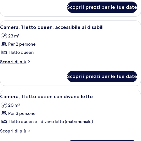
queen
per
Scopri i prezzi per le tue date
Camera,
1
letto
Apri
Una camera d'albergo con un letto, una
3
queen
Camera, 1 letto queen, accessibile ai disabili
tutte
23 m²
le
Per 2 persone
foto
per
1 letto queen
Camera,
Altri
Scopri di più
1
dettagli
per
letto
Scopri i prezzi per le tue date
Camera,
queen,
1
accessibile
letto
Apri
Una camera d'albergo con un letto gra
7
ai
queen,
Camera, 1 letto queen con divano letto
tutte
accessibile
disabili
20 m²
ai
le
disabili
Per 3 persone
foto
per
1 letto queen e 1 divano letto (matrimoniale)
Camera,
Altri
Scopri di più
1
dettagli