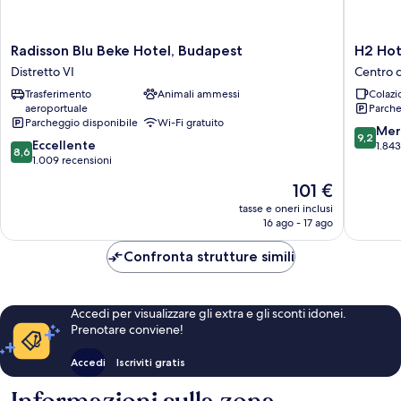
Radisson
H2
Radisson Blu Beke Hotel, Budapest
H2 Hot
Blu
Hotel
Distretto VI
Centro c
Beke
Budape
Trasferimento
Animali ammessi
Colazi
Hotel,
Centro
aeroportuale
Parche
Budapest
città
Parcheggio disponibile
Wi-Fi gratuito
Distretto
di
9.2
Mer
9,2
8.6
VI
Eccellente
Budape
su
1.843
8,6
su
1.009 recensioni
10,
10,
Meravigl
Il
101 €
Eccellente,
1.843
prezzo
1.009
tasse e oneri inclusi
recensio
attuale
16 ago - 17 ago
recensioni
è
101 €
Confronta strutture simili
Accedi per visualizzare gli extra e gli sconti idonei.
Prenotare conviene!
Accedi
Iscriviti gratis