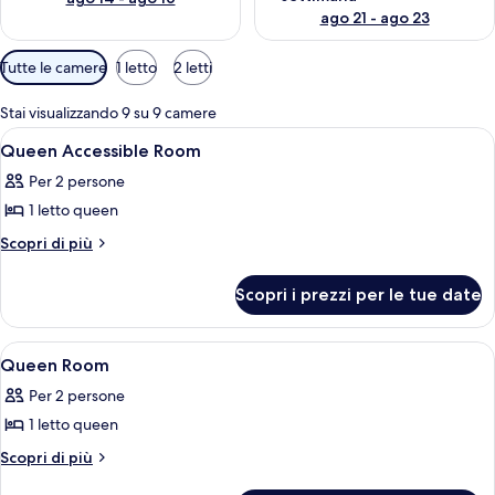
ago 21 - ago 23
Filtri
Tutte le camere
1 letto
2 letti
disponibili
per
Stai visualizzando 9 su 9 camere
le
Apri
Una hall d'hotel moderna con una telev
1
Queen Accessible Room
camere
tutte
Per 2 persone
le
1 letto queen
foto
per
Altri
Scopri di più
dettagli
Queen
per
Accessible
Scopri i prezzi per le tue date
Queen
Room
Accessible
Room
Apri
Una hall d'hotel moderna con una telev
1
Queen Room
tutte
Per 2 persone
le
1 letto queen
foto
per
Altri
Scopri di più
dettagli
Queen