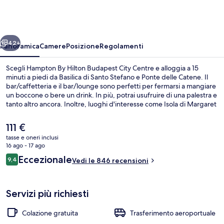
Hilton
Budapest
City
ietro
Avanti
Centre
42+
Panoramica
Camere
Posizione
Regolamenti
Scegli Hampton By Hilton Budapest City Centre e alloggia a 15
minuti a piedi da Basilica di Santo Stefano e Ponte delle Catene. Il
bar/caffetteria e il bar/lounge sono perfetti per fermarsi a mangiare
un boccone o bere un drink. In più, potrai usufruire di una palestra e
tanto altro ancora. Inoltre, luoghi d'interesse come Isola di Margaret
e Parlamento si trovano a soli 5 minuti in auto. Le recensioni dei
viaggiatori lodano il personale gentile e la colazione. La struttura è a
Il
111 €
pochi passi da Stazione di Arany Janos Street, mentre Stazione di
prezzo
tasse e oneri inclusi
Opera si trova a 5 min a piedi.
attuale
16 ago - 17 ago
Esterni
è
Recensioni
Eccezionale
9,4
Vedi le 846 recensioni
111 €
9,4 su 10
Servizi più richiesti
Colazione gratuita
Trasferimento aeroportuale