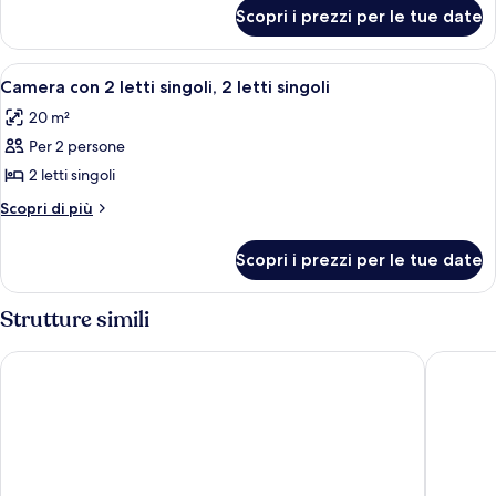
per
letto
Scopri i prezzi per le tue date
Camera,
queen
1
con
letto
Apri
Una camera d'albergo con un letto, un
6
divano
queen
Camera con 2 letti singoli, 2 letti singoli
tutte
con
letto
20 m²
divano
le
letto
Per 2 persone
foto
per
2 letti singoli
Camera
Altri
Scopri di più
con
dettagli
per
2
Scopri i prezzi per le tue date
Camera
letti
con
singoli,
2
Strutture simili
2
letti
singoli,
letti
Radisson Blu Beke Hotel, Budapest
H2 Hote
2
singoli
letti
singoli