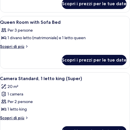
per
Room
Scopri i prezzi per le tue date
Queen
Room
Apri
Una hall d'hotel moderna con una telev
1
Queen Room with Sofa Bed
tutte
Per 3 persone
le
1 divano letto (matrimoniale) e 1 letto queen
foto
per
Altri
Scopri di più
dettagli
Queen
per
Room
Scopri i prezzi per le tue date
Queen
with
Room
Sofa
with
Apri
Una camera d'albergo con un letto, un
5
Sofa
Bed
Camera Standard, 1 letto king (Super)
tutte
Bed
20 m²
le
1 camera
foto
per
Per 2 persone
Camera
1 letto king
Standard,
Altri
Scopri di più
1
dettagli
letto
per