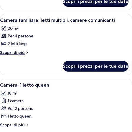
Scopri i prezzi per le tue date
Camera
king
Standard,
(Super)
1
Apri
Una moderna camera d'albergo con un l
9
letto
Camera familiare, letti multipli, camere comunicanti
tutte
king
20 m²
(Super)
le
Per 4 persone
foto
per
2 letti king
Camera
Altri
Scopri di più
familiare,
dettagli
per
letti
Scopri i prezzi per le tue date
Camera
multipli,
familiare,
camere
letti
Apri
Una camera d'albergo con un letto, un
7
comunicanti
multipli,
Camera, 1 letto queen
tutte
camere
18 m²
comunicanti
le
1 camera
foto
per
Per 2 persone
Camera,
1 letto queen
1
Altri
Scopri di più
letto
dettagli