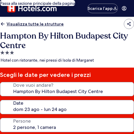
Passa alla sezione principale della pagina
Scarica l’app
Visualizza tutte le strutture
Hampton By Hilton Budapest City
Centre
Struttura
a
Hotel con ristorante, nei pressi di Isola di Margaret
3.0
stelle
Scegli le date per vedere i prezzi
Dove vuoi andare?
Date
Persone