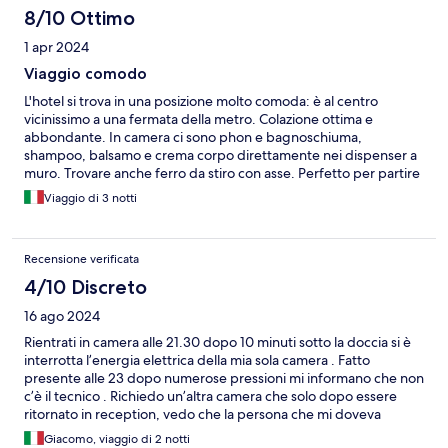
8/10 Ottimo
1 apr 2024
Viaggio comodo
L'hotel si trova in una posizione molto comoda: è al centro
vicinissimo a una fermata della metro. Colazione ottima e
abbondante. In camera ci sono phon e bagnoschiuma,
shampoo, balsamo e crema corpo direttamente nei dispenser a
muro. Trovare anche ferro da stiro con asse. Perfetto per partire
da casa con qualche peso in meno. Avevamo il volo di ritorno alle
Viaggio di 3 notti
19 e dovevamo lasciare la camera alle 12, il personale
(gentilissimo) ci ha dato la possibilità di lasciare i bagagli in hotel
per continuare a girare la città, senza alcun supplemento
Recensione verificata
economico. Consigliatissimo
4/10 Discreto
16 ago 2024
Rientrati in camera alle 21.30 dopo 10 minuti sotto la doccia si è
interrotta l’energia elettrica della mia sola camera . Fatto
presente alle 23 dopo numerose pressioni mi informano che non
c’è il tecnico . Richiedo un’altra camera che solo dopo essere
ritornato in reception, vedo che la persona che mi doveva
cambiare la camera stava preparando dei Drink al bar e non si
Giacomo, viaggio di 2 notti