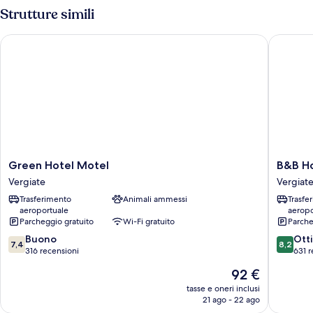
Strutture simili
Green Hotel Motel
B&B Hot
Green
B&B
Green Hotel Motel
B&B Ho
Hotel
Hotel
Vergiate
Vergiat
Motel
Malpen
Trasferimento
Animali ammessi
Trasfe
Vergiate
Lago
aeroportuale
aeropo
Maggio
Parcheggio gratuito
Wi-Fi gratuito
Parche
Vergiate
7.4
8.2
Buono
Ott
7,4
8,2
su
su
316 recensioni
631 r
10,
10,
Il
92 €
Buono,
Ottimo,
prezzo
316
631
tasse e oneri inclusi
attuale
21 ago - 22 ago
recensioni
recensio
è