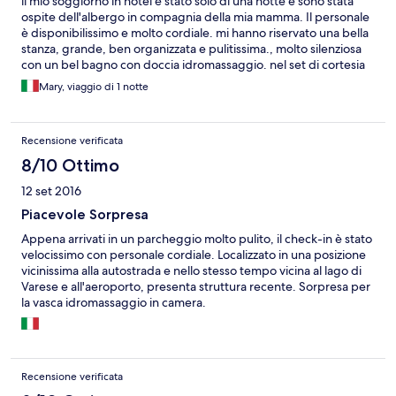
il mio soggiorno in hotel è stato solo di una notte e sono stata
ospite dell'albergo in compagnia della mia mamma. Il personale
è disponibilissimo e molto cordiale. mi hanno riservato una bella
stanza, grande, ben organizzata e pulitissima., molto silenziosa
con un bel bagno con doccia idromassaggio. nel set di cortesia
ho apprezzato molto le ciabattine di spugna e la linea bagno
Mary, viaggio di 1 notte
all'aloe . la colazione è a buffet,c'è un distributore di acqua e
succhi di frutta ed uno di bevande calde. nel buffet sono
disponibili Cereali, biscotti, fette biscottate di vario tipo, tutte in
Recensione verificata
confezioni monodose , che mi piacciono molto sia per evitare gli
sprechi, sia per garantirne la fragranza. la colazione non era
8/10 Ottimo
compresa nel prezzo della stanza e l'ho pagata a parte, ma
12 set 2016
comunque mi è stato applicato il prezzo minore e mi è stato fatto
anche uno sconto. In sintesi, sono molto soddisfatta del
Piacevole Sorpresa
soggiorno , purtroppo breve . ci ritornerò sicuramente .
Appena arrivati in un parcheggio molto pulito, il check-in è stato
velocissimo con personale cordiale. Localizzato in una posizione
vicinissima alla autostrada e nello stesso tempo vicina al lago di
Varese e all'aeroporto, presenta struttura recente. Sorpresa per
la vasca idromassaggio in camera.
Recensione verificata