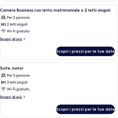
matrimoniale
con
Apri
Camera Business con letto matrimoniale 
4
o
letto
Camera Business con letto matrimoniale o 2 letti singoli
tutte
matrimoniale
2
Per 2 persone
o
le
letti
2
2 letti singoli
foto
singoli
letti
per
Wi-Fi gratuito
singoli
Camera
Altri
Scopri di più
Business
dettagli
per
con
Scopri i prezzi per le tue date
Camera
letto
Business
matrimoniale
con
Apri
Una camera d'hotel con un letto grande,
3
o
letto
Suite Junior
tutte
matrimoniale
2
Per 3 persone
o
le
letti
2
3 letti singoli
foto
singoli
letti
per
Wi-Fi gratuito
singoli
Suite
Altri
Scopri di più
Junior
dettagli
per
Scopri i prezzi per le tue date
Suite
Junior