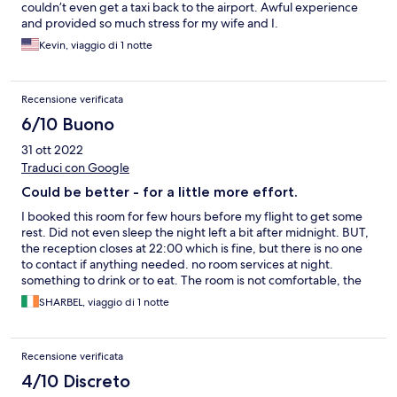
couldn’t even get a taxi back to the airport. Awful experience
and provided so much stress for my wife and I.
Kevin, viaggio di 1 notte
Recensione verificata
6/10 Buono
31 ott 2022
Traduci con Google
Could be better - for a little more effort.
I booked this room for few hours before my flight to get some
rest. Did not even sleep the night left a bit after midnight. BUT,
the reception closes at 22:00 which is fine, but there is no one
to contact if anything needed. no room services at night.
something to drink or to eat. The room is not comfortable, the
bed is horrible, pillows too. Sorry for complaining so much about
SHARBEL, viaggio di 1 notte
few hours stay. But it did not leave a good feeling after leaving.
still I did not expect much taking the price into consideration.
Thank you anyway. The lady at the reception was nice and
Recensione verificata
friendly though.
4/10 Discreto