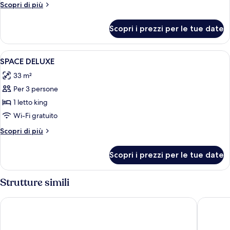
Comfort
Altri
Scopri di più
dettagli
per
Scopri i prezzi per le tue date
Mare
Comfort
Apri
Biancheria da letto di alta qualità, cop
2
SPACE DELUXE
tutte
33 m²
le
Per 3 persone
foto
per
1 letto king
SPACE
Wi-Fi gratuito
DELUXE
Altri
Scopri di più
dettagli
per
Scopri i prezzi per le tue date
SPACE
DELUXE
Strutture simili
Antico Mondo Rooms & Suites
Grotta P