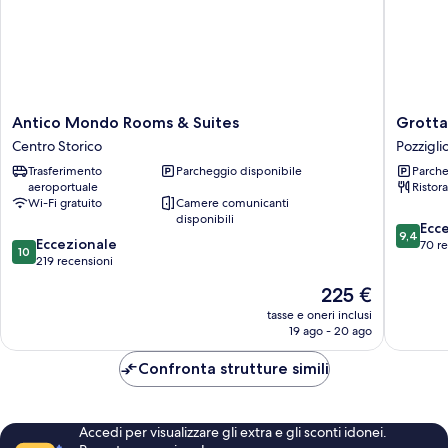
Antico
Grotta
Antico Mondo Rooms & Suites
Grotta
Mondo
Palazzes
Centro Storico
Pozzigli
Rooms
Pozzigli
Trasferimento
Parcheggio disponibile
Parche
&
aeroportuale
Ristor
Suites
Wi-Fi gratuito
Camere comunicanti
Centro
disponibili
9.4
Storico
Ecc
9,4
10.0
Eccezionale
su
70 r
10
su
219 recensioni
10,
10,
Eccezion
Il
225 €
Eccezionale,
70
prezzo
219
tasse e oneri inclusi
recensio
attuale
19 ago - 20 ago
recensioni
è
225 €
Confronta strutture simili
Accedi per visualizzare gli extra e gli sconti idonei.