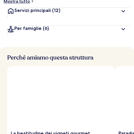
Mostra tutto
Servizi principali
(12)
Per famiglie
(6)
Perché amiamo questa struttura
La beatitudine dei vigneti gourmet
Paradi