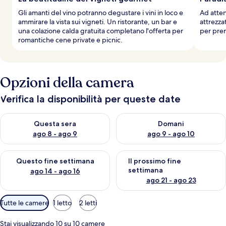
Gli amanti del vino potranno degustare i vini in loco e
Ad atten
ammirare la vista sui vigneti. Un ristorante, un bar e
attrezza
una colazione calda gratuita completano l'offerta per
per pren
romantiche cene private e picnic.
Opzioni della camera
Verifica la disponibilità per queste date
Verifica la disponibilità per questa sera, ago 8 - ago 9
Verifica la disponibilità per d
Questa sera
Domani
ago 8 - ago 9
ago 9 - ago 10
Verifica la disponibilità per questo fine settimana, ago 14 - ag
Verifica la disponibilità per i
Questo fine settimana
Il prossimo fine
settimana
ago 14 - ago 16
ago 21 - ago 23
Filtri
Tutte le camere
1 letto
2 letti
disponibili
per
Stai visualizzando 10 su 10 camere