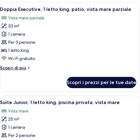
le
Apri
Una camera d'albergo con un letto, un
4
Doppia Executive, 1 letto king, patio, vista mare parziale
camere
tutte
Vista mare parziale
le
33 m²
foto
per
1 camera
Doppia
Per 3 persone
Executive,
1 letto king
1
Wi-Fi gratuito
letto
Altri
Scopri di più
king,
dettagli
patio,
per
Scopri i prezzi per le tue date
vista
Doppia
Executive,
mare
1
Apri
Una camera da letto con un letto e una
parziale
6
letto
Suite Junior, 1 letto king, piscina privata, vista mare
tutte
king,
Vista mare
patio,
le
vista
25 m²
foto
mare
per
1 camera
parziale
Suite
Per 2 persone