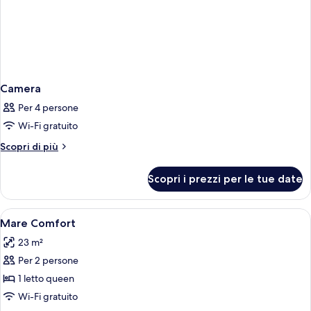
Camera
Per 4 persone
Wi-Fi gratuito
Altri
Scopri di più
dettagli
per
Scopri i prezzi per le tue date
Camera
Apri
Biancheria da letto di alta qualità, cop
5
Mare Comfort
tutte
23 m²
le
Per 2 persone
foto
per
1 letto queen
Mare
Wi-Fi gratuito