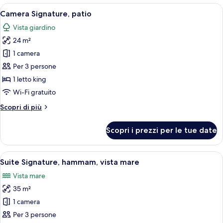
vista
Apri
Una camera da letto con un letto gra
5
mare
Camera Signature, patio
tutte
Vista giardino
le
24 m²
foto
per
1 camera
Camera
Per 3 persone
Signature,
1 letto king
patio
Wi-Fi gratuito
Altri
Scopri di più
dettagli
per
Scopri i prezzi per le tue date
Camera
Signature,
patio
Apri
Suite Signature, hammam, vista mare | B
5
Suite Signature, hammam, vista mare
tutte
Vista mare
le
35 m²
foto
per
1 camera
Suite
Per 3 persone