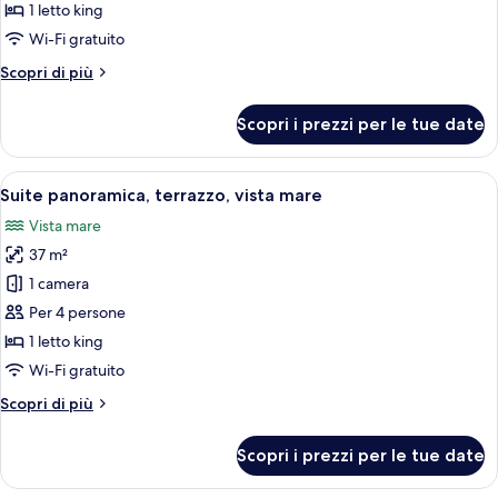
Signature,
1 letto king
hammam,
Wi-Fi gratuito
vista
Altri
Scopri di più
mare
dettagli
per
Scopri i prezzi per le tue date
Suite
Signature,
hammam,
Apri
Una camera da letto con una testiera 
4
vista
Suite panoramica, terrazzo, vista mare
tutte
mare
Vista mare
le
37 m²
foto
per
1 camera
Suite
Per 4 persone
panoramica,
1 letto king
terrazzo,
Wi-Fi gratuito
vista
Altri
Scopri di più
mare
dettagli
per
Scopri i prezzi per le tue date
Suite
panoramica,