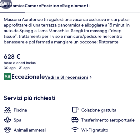
57+
Panoramica
Camere
Posizione
Regolamenti
Masseria Auraterrae ti regalerà una vacanza esclusiva in cui potrai
approfittare di una terrazza panoramica e alloggiare a 15 minuti in
auto da Spiaggia Lama Monachile. Scegli tra massaggi “deep
tissue”, trattamenti per il viso e manicure/pedicure nel centro
benessere e poi fermati a mangiare un boccone: Ristorante
Auraterrae serve la colazione, il pranzo e la cena. Le altre dotazioni di
questo hotel di lusso includono una piscina all'aperto, un bar sulla
Il
628 €
spiaggia e una palestra aperta giorno e notte.
prezzo
tasse e oneri inclusi
attuale
30 ago - 31 ago
Servizio di colazione, pranzo, cena e 
è
Recensioni
Eccezionale
9,8
Vedi le 31 recensioni
628 €
9,8 su 10
Servizi più richiesti
Piscina
Colazione gratuita
Spa
Trasferimento aeroportuale
Animali ammessi
Wi-Fi gratuito