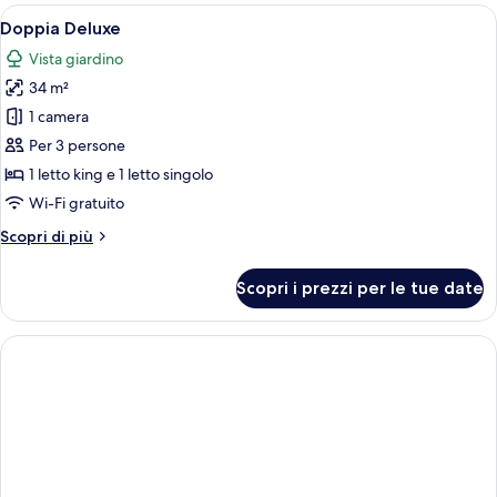
terrazzo,
Apri
Una camera da letto con un letto, un 
4
vista
Doppia Deluxe
tutte
mare
Vista giardino
le
34 m²
foto
per
1 camera
Doppia
Per 3 persone
Deluxe
1 letto king e 1 letto singolo
Wi-Fi gratuito
Altri
Scopri di più
dettagli
per
Scopri i prezzi per le tue date
Doppia
Deluxe