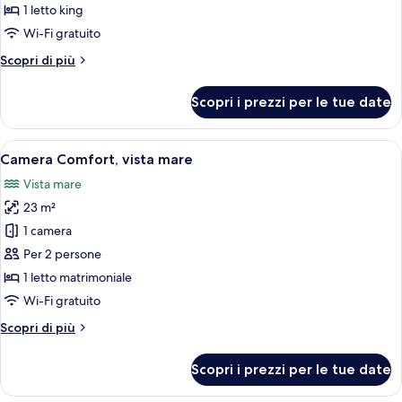
Junior,
1 letto king
1
Wi-Fi gratuito
letto
Altri
Scopri di più
king,
dettagli
piscina
per
Scopri i prezzi per le tue date
privata,
Suite
Junior,
vista
1
Apri
Camera da letto con testiera in legno
mare
4
letto
Camera Comfort, vista mare
tutte
king,
Vista mare
piscina
le
privata,
23 m²
foto
vista
per
1 camera
mare
Camera
Per 2 persone
Comfort,
1 letto matrimoniale
vista
Wi-Fi gratuito
mare
Altri
Scopri di più
dettagli
per
Scopri i prezzi per le tue date
Camera
Comfort,