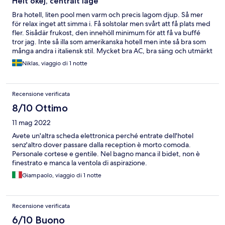
Helt okej, centralt läge
Bra hotell, liten pool men varm och precis lagom djup. Så mer
för relax inget att simma i. Få solstolar men svårt att få plats med
fler. Sisådär frukost, den innehöll minimum för att få va buffé
tror jag. Inte så illa som amerikanska hotell men inte så bra som
många andra i italiensk stil. Mycket bra AC, bra säng och utmärkt
balkong. Trångt med parkering och väldigt upptaget på alla
Niklas, viaggio di 1 notte
sidogator. Kort om stranden: en bit att promenera till långgrund
sandstrand och grumligt vatten. Finns möjlighet till gratis bad
om man inte hyr en solstol till höger/söder om badkonplexet.
Recensione verificata
8/10 Ottimo
11 mag 2022
Avete un'altra scheda elettronica perché entrate dell'hotel
senz'altro dover passare dalla reception è morto comoda.
Personale cortese e gentile. Nel bagno manca il bidet, non è
finestrato e manca la ventola di aspirazione.
Giampaolo, viaggio di 1 notte
Recensione verificata
6/10 Buono