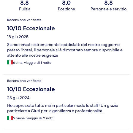
8,8
8,0
8,8
Pulizia
Posizione
Personale e servizio
Recensioni
Recensione verificata
10/10 Eccezionale
18 giu 2025
Siamo rimasti estremamente soddisfatti del nostro soggiorno
presso l'hotel, il personale si è dimostrato sempre disponibile e
attento alle nostre esigenze
doina, viaggio di 1 notte
Recensione verificata
10/10 Eccezionale
23 giu 2024
Ho apprezzato tutto ma in particolar modo lo staff! Un grazie
particolare a Giusi per la gentilezza e professionalità.
Viviana, viaggio di 2 notti