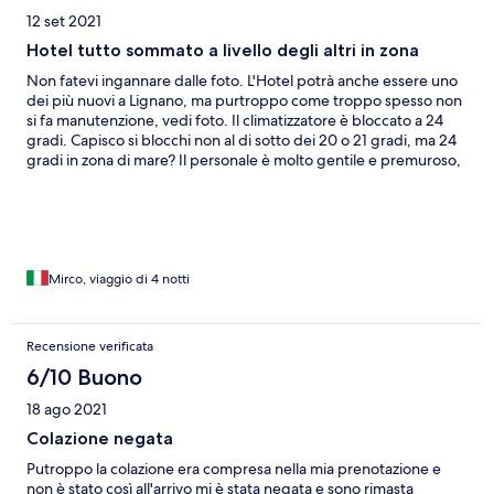
12 set 2021
Hotel tutto sommato a livello degli altri in zona
Non fatevi ingannare dalle foto. L'Hotel potrà anche essere uno
dei più nuovi a Lignano, ma purtroppo come troppo spesso non
si fa manutenzione, vedi foto. Il climatizzatore è bloccato a 24
gradi. Capisco si blocchi non al di sotto dei 20 o 21 gradi, ma 24
gradi in zona di mare? Il personale è molto gentile e premuroso,
mentre la proprietaria avrà dimenticato di possedere un Hotel e
non una fabbrica di soldi e basta. La colazione è abbondante,
varia e di buon livello. La posizione del Hotel è tranquilla, a pochi
minuti dal mare e dal centro di Lignano Pineta.
Mirco, viaggio di 4 notti
Recensione verificata
6/10 Buono
18 ago 2021
Colazione negata
Putroppo la colazione era compresa nella mia prenotazione e
non è stato così all'arrivo mi è stata negata e sono rimasta