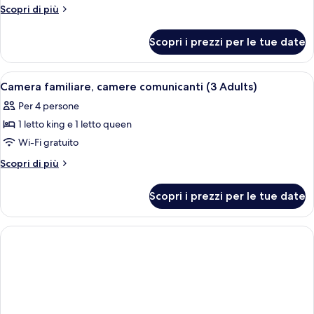
Altri
Scopri di più
dettagli
per
Scopri i prezzi per le tue date
Camera
familiare,
camere
Apri
Una camera d'albergo con un letto, una
1
comunicanti
Camera familiare, camere comunicanti (3 Adults)
tutte
(2
Per 4 persone
Adults
le
and
1 letto king e 1 letto queen
foto
2
per
Wi-Fi gratuito
Children)
Camera
Altri
Scopri di più
familiare,
dettagli
per
camere
Scopri i prezzi per le tue date
Camera
comunicanti
familiare,
(3
camere
Adults)
comunicanti
(3
Adults)