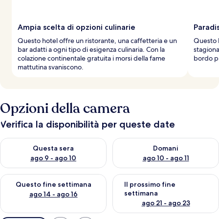
Ampia scelta di opzioni culinarie
Paradi
Questo hotel offre un ristorante, una caffetteria e un
Questo h
bar adatti a ogni tipo di esigenza culinaria. Con la
stagional
colazione continentale gratuita i morsi della fame
bordo pi
mattutina svaniscono.
Opzioni della camera
Verifica la disponibilità per queste date
Verifica la disponibilità per questa sera, ago 9 - ago 10
Verifica la disponibilità per d
Questa sera
Domani
ago 9 - ago 10
ago 10 - ago 11
Verifica la disponibilità per questo fine settimana, ago 14 - ag
Verifica la disponibilità per i
Questo fine settimana
Il prossimo fine
settimana
ago 14 - ago 16
ago 21 - ago 23