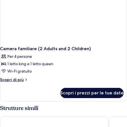
Camera familiare (2 Adults and 2 Children)
Per 4 persone
1 letto king e 1 letto queen
Wi-Fi gratuito
Altri
Scopri di più
dettagli
per
Scopri i prezzi per le tue date
Camera
familiare
(2
Strutture simili
Adults
and
Hotel President
Vina de 
2
Children)