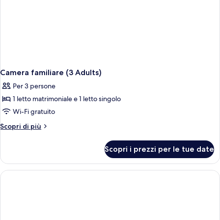
Camera familiare (3 Adults)
Per 3 persone
1 letto matrimoniale e 1 letto singolo
Wi-Fi gratuito
Altri
Scopri di più
dettagli
per
Scopri i prezzi per le tue date
Camera
familiare
(3
Adults)