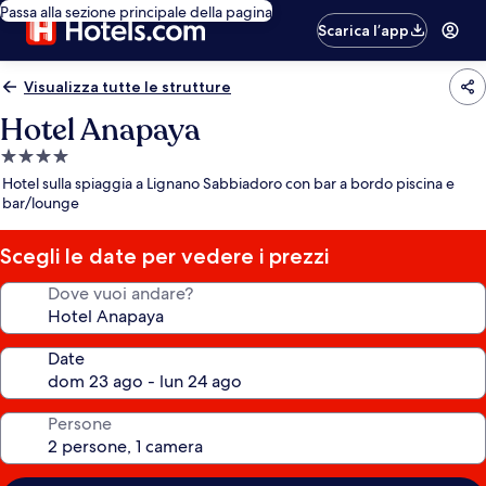
Passa alla sezione principale della pagina
Scarica l’app
Visualizza tutte le strutture
Hotel Anapaya
Struttura
a
Hotel sulla spiaggia a Lignano Sabbiadoro con bar a bordo piscina e
4.0
bar/lounge
stelle
Scegli le date per vedere i prezzi
Dove vuoi andare?
Date
Persone