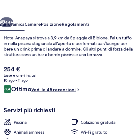
ietro
Avanti
44+
Panoramica
Camere
Posizione
Regolamenti
Hotel Anapaya si trova a 3,9 km da Spiaggia di Bibione. Fai un tuffo
in nella piscina stagionale all'aperto e poi fermati bar/lounge per
bere un drink prima di andare a dormire. Gli altri punti di forza della
struttura sono un bar a bordo piscina e una terrazza.
Il
254 €
prezzo
tasse e oneri inclusi
attuale
10 ago - 11 ago
è
Recensioni
Ottimo
8,4
Esterni
Vedi le 45 recensioni
254 €
8,4 su 10
Servizi più richiesti
Piscina
Colazione gratuita
Animali ammessi
Wi-Fi gratuito