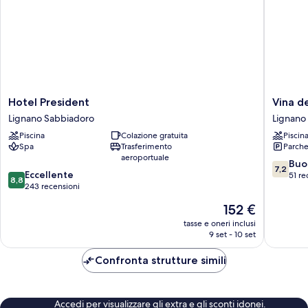
Hotel
Vina
Hotel President
Vina d
President
de
Lignano Sabbiadoro
Lignano
Lignano
Mar
Piscina
Colazione gratuita
Piscin
Sabbiadoro
Lignano
Spa
Trasferimento
Parche
Sabbiad
aeroportuale
7.2
Buo
7,2
8.8
Eccellente
su
51 re
8,8
su
243 recensioni
10,
10,
Buono,
Il
152 €
Eccellente,
51
prezzo
243
tasse e oneri inclusi
recensio
attuale
9 set - 10 set
recensioni
è
152 €
Confronta strutture simili
Accedi per visualizzare gli extra e gli sconti idonei.