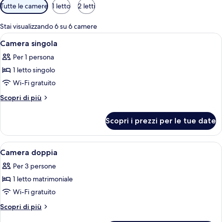
Filtri
Tutte le camere
1 letto
2 letti
disponibili
per
Stai visualizzando 6 su 6 camere
le
Apri
Una camera da letto con un letto gial
1
Camera singola
camere
tutte
Per 1 persona
le
1 letto singolo
foto
per
Wi-Fi gratuito
Camera
Altri
Scopri di più
singola
dettagli
per
Scopri i prezzi per le tue date
Camera
singola
Apri
Una camera da letto moderna con un l
2
Camera doppia
tutte
Per 3 persone
le
1 letto matrimoniale
foto
per
Wi-Fi gratuito
Camera
Altri
Scopri di più
doppia
dettagli