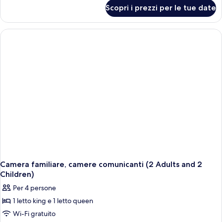
per
Scopri i prezzi per le tue date
Camera
doppia
Camera familiare, camere comunicanti (2 Adults and 2
Children)
Per 4 persone
1 letto king e 1 letto queen
Wi-Fi gratuito