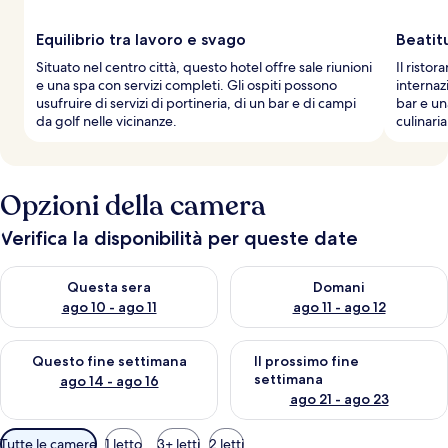
Equilibrio tra lavoro e svago
Beatitu
Situato nel centro città, questo hotel offre sale riunioni
Il ristor
e una spa con servizi completi. Gli ospiti possono
internaz
usufruire di servizi di portineria, di un bar e di campi
bar e un
da golf nelle vicinanze.
culinaria
Opzioni della camera
Verifica la disponibilità per queste date
Verifica la disponibilità per questa sera, ago 10 - ago 11
Verifica la disponibilità per d
Questa sera
Domani
ago 10 - ago 11
ago 11 - ago 12
Verifica la disponibilità per questo fine settimana, ago 14 - ag
Verifica la disponibilità per i
Questo fine settimana
Il prossimo fine
settimana
ago 14 - ago 16
ago 21 - ago 23
Filtri
Tutte le camere
1 letto
3+ letti
2 letti