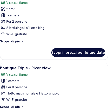
Mountain
Vista sul fiume
&
le
View
Mountain
27 m²
foto
View
per
1 camera
Boutique
Per 2 persone
Double
2 letti singoli o 1 letto king
Bathtub
Wi-Fi gratuito
-
Altri
Scopri di più
River
dettagli
View
per
Scopri i prezzi per le tue date
Boutique
Double
Bathtub
Apri
Camera d'albergo con due letti, televis
7
-
Boutique Triple - River View
tutte
River
Vista sul fiume
View
le
1 camera
foto
per
Per 3 persone
Boutique
1 letto matrimoniale e 1 letto singolo
Triple
Wi-Fi gratuito
-
Altri
Scopri di più