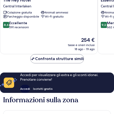
The Hey Hotel
Essenti
Hey
by
Central Interlaken
Central 
Hotel
Dorint
Colazione gratuita
Animali ammessi
Anima
Central
Interlak
Parcheggio disponibile
Wi-Fi gratuito
Wi-Fi 
Interlaken
Central
Interlak
8.6
9.2
Eccellente
Mer
8,6
9,2
su
su
591 recensioni
662 
10,
10,
Eccellente,
Meravigl
Il
254 €
591
662
prezzo
tasse e oneri inclusi
recensioni
recensio
attuale
18 ago - 19 ago
è
254 €
Confronta strutture simili
Accedi per visualizzare gli extra e gli sconti idonei.
Prenotare conviene!
Accedi
Iscriviti gratis
Informazioni sulla zona