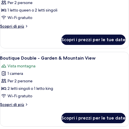
per
Per 2 persone
Boutique
1 letto queen o 2 letti singoli
Double
Wi-Fi gratuito
-
Altri
Scopri di più
River
dettagli
View
per
Scopri i prezzi per le tue date
Boutique
Double
-
Apri
Una camera d'albergo con due letti, un
6
River
Boutique Double - Garden & Mountain View
tutte
View
Vista montagna
le
1 camera
foto
per
Per 2 persone
Boutique
2 letti singoli o 1 letto king
Double
Wi-Fi gratuito
-
Altri
Scopri di più
Garden
dettagli
&
per
Scopri i prezzi per le tue date
Boutique
Mountain
Double
View