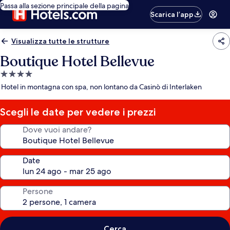
Passa alla sezione principale della pagina
Scarica l’app
Visualizza tutte le strutture
Boutique Hotel Bellevue
Struttura
a
Hotel in montagna con spa, non lontano da Casinò di Interlaken
4.0
stelle
Scegli le date per vedere i prezzi
Dove vuoi andare?
Date
Persone
Cerca