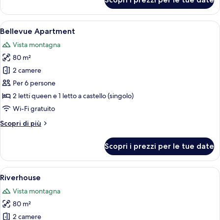
Boutique
with
Family
Garden
Room
Apri
Un soggiorno moderno con un divano c
7
View
with
Bellevue Apartment
tutte
Garden
Vista montagna
View
le
80 m²
foto
per
2 camere
Bellevue
Per 6 persone
Apartment
2 letti queen e 1 letto a castello (singolo)
Wi-Fi gratuito
Altri
Scopri di più
dettagli
per
Scopri i prezzi per le tue date
Bellevue
Apartment
Apri
Un hotel con vista sul fiume, una pisc
8
Riverhouse
tutte
Vista montagna
le
80 m²
foto
per
2 camere