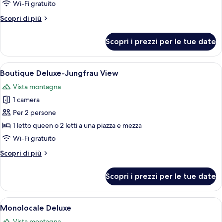
Double
Wi-Fi gratuito
-
Altri
Scopri di più
Top
dettagli
Floor
per
Scopri i prezzi per le tue date
Boutique
River
Double
View
-
Apri
Una moderna camera d'albergo con un l
6
Top
Boutique Deluxe-Jungfrau View
tutte
Floor
Vista montagna
River
le
View
1 camera
foto
per
Per 2 persone
Boutique
1 letto queen o 2 letti a una piazza e mezza
Deluxe-
Wi-Fi gratuito
Jungfrau
Altri
Scopri di più
View
dettagli
per
Scopri i prezzi per le tue date
Boutique
Deluxe-
Jungfrau
Apri
Una camera da letto con un letto, una s
7
View
Monolocale Deluxe
tutte
Vista montagna