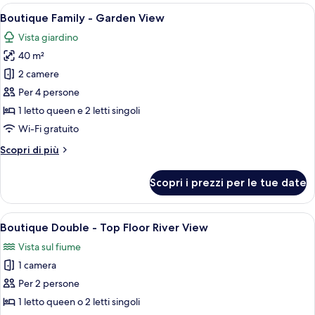
-
Apri
Una camera d'albergo moderna con un l
5
Garden
Boutique Family - Garden View
tutte
&
Vista giardino
Mountain
le
View
40 m²
foto
per
2 camere
Boutique
Per 4 persone
Family
1 letto queen e 2 letti singoli
-
Wi-Fi gratuito
Garden
Altri
Scopri di più
View
dettagli
per
Scopri i prezzi per le tue date
Boutique
Family
-
Apri
Una moderna camera d'hotel con letto, 
7
Garden
Boutique Double - Top Floor River View
tutte
View
Vista sul fiume
le
1 camera
foto
per
Per 2 persone
Boutique
1 letto queen o 2 letti singoli