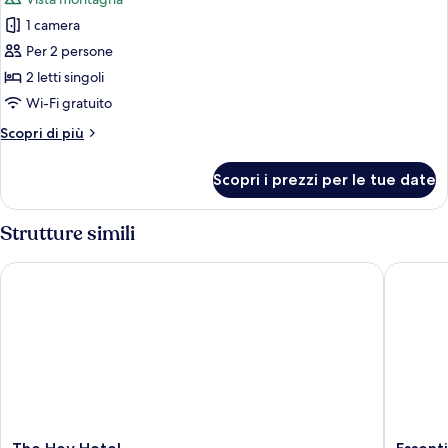
le
1 camera
foto
per
Per 2 persone
Monolocale
2 letti singoli
Deluxe
Wi-Fi gratuito
Altri
Scopri di più
dettagli
per
Scopri i prezzi per le tue date
Monolocale
Deluxe
Strutture simili
The Hey Hotel
Essential
The
Essentia