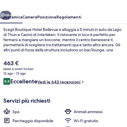
ietro
Avanti
118+
Panoramica
Camere
Posizione
Regolamenti
Scegli Boutique Hotel Bellevue e alloggia a 5 minuti in auto da Lago
di Thun e Casinò di Interlaken. Il ristorante in loco è perfetto per
fermarsi a mangiare un boccone, mentre il centro benessere ti
permetterà di scegliere tra trattamenti spa e tanto altro ancora. Gli
altri punti di forza della struttura includono un bar/lounge, una
terrazza e un giardino. Il personale gentile e la posizione invidiabile
sono caratteristiche apprezzate dalle recensioni degli ospiti.
Il
463 €
prezzo
tasse e oneri inclusi
attuale
12 ago - 13 ago
Boutique Double - River View | Vi
è
Recensioni
Eccellente
8,8
Vedi le 642 recensioni
463 €
8,8 su 10
Servizi più richiesti
Spa
Animali ammessi
Parcheggio disponibile
Wi-Fi gratuito