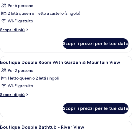
Riverhouse
Per 6 persone
2 letti queen e 1 letto a castello (singolo)
Wi-Fi gratuito
Altri
Scopri di più
dettagli
per
Scopri i prezzi per le tue date
Riverhouse
Apri
Biancheria da letto di alta qualità, mi
5
Boutique Double Room With Garden & Mountain View
tutte
Per 2 persone
le
1 letto queen o 2 letti singoli
foto
per
Wi-Fi gratuito
Boutique
Altri
Scopri di più
Double
dettagli
per
Room
Scopri i prezzi per le tue date
Boutique
With
Double
Garden
Room
Apri
Camera d'albergo con due letti, una sc
6
&
With
Boutique Double Bathtub - River View
tutte
Garden