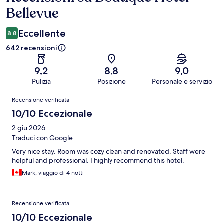
Bellevue
Eccellente
8,8
642 recensioni
9,2
8,8
9,0
Pulizia
Posizione
Personale e servizio
Recensioni
Recensione verificata
10/10 Eccezionale
2 giu 2026
Traduci con Google
Very nice stay. Room was cozy clean and renovated. Staff were
helpful and professional. I highly recommend this hotel.
Mark, viaggio di 4 notti
Recensione verificata
10/10 Eccezionale