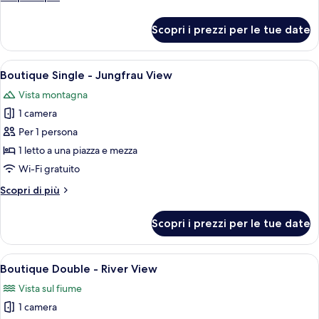
River
dettagli
View
per
Scopri i prezzi per le tue date
Boutique
Triple
-
Apri
Camera da letto con un letto, una scri
5
River
Boutique Single - Jungfrau View
tutte
View
Vista montagna
le
1 camera
foto
per
Per 1 persona
Boutique
1 letto a una piazza e mezza
Single
Wi-Fi gratuito
-
Altri
Scopri di più
Jungfrau
dettagli
View
per
Scopri i prezzi per le tue date
Boutique
Single
-
Apri
Camera d'hotel con un letto grande, un b
5
Jungfrau
Boutique Double - River View
tutte
View
Vista sul fiume
le
1 camera
foto