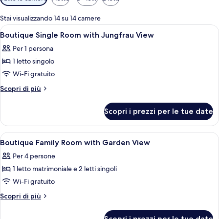
disponibili
per
Stai visualizzando 14 su 14 camere
le
Apri
Biancheria da letto di alta qualità, mi
5
Boutique Single Room with Jungfrau View
camere
tutte
Per 1 persona
le
1 letto singolo
foto
per
Wi-Fi gratuito
Boutique
Altri
Scopri di più
Single
dettagli
per
Room
Scopri i prezzi per le tue date
Boutique
with
Single
Jungfrau
Room
Apri
Biancheria da letto di alta qualità, mi
4
View
with
Boutique Family Room with Garden View
tutte
Jungfrau
Per 4 persone
View
le
1 letto matrimoniale e 2 letti singoli
foto
per
Wi-Fi gratuito
Boutique
Altri
Scopri di più
Family
dettagli
per
Room
Scopri i prezzi per le tue date