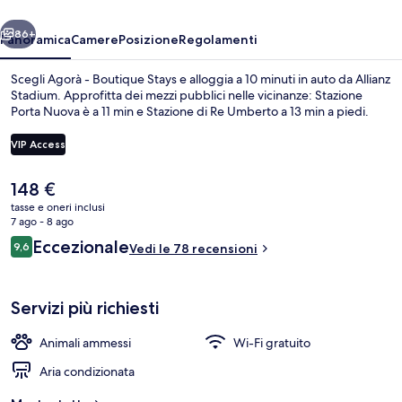
ietro
Avanti
86+
Panoramica
Camere
Posizione
Regolamenti
Scegli Agorà - Boutique Stays e alloggia a 10 minuti in auto da Allianz
Stadium. Approfitta dei mezzi pubblici nelle vicinanze: Stazione
Porta Nuova è a 11 min e Stazione di Re Umberto a 13 min a piedi.
VIP Access
Il
148 €
prezzo
tasse e oneri inclusi
attuale
7 ago - 8 ago
Esterni
è
Recensioni
Eccezionale
9,6
Vedi le 78 recensioni
148 €
9,6 su 10
Servizi più richiesti
Animali ammessi
Wi-Fi gratuito
Aria condizionata