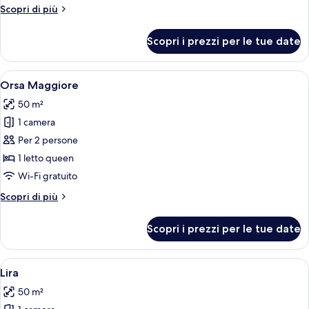
Andromeda
Altri
Scopri di più
dettagli
per
Scopri i prezzi per le tue date
2
-
Andromeda
Apri
Una stanza con una parete scura, una 
14
Orsa Maggiore
tutte
50 m²
le
1 camera
foto
per
Per 2 persone
Orsa
1 letto queen
Maggiore
Wi-Fi gratuito
Altri
Scopri di più
dettagli
per
Scopri i prezzi per le tue date
Orsa
Maggiore
Apri
Una camera d'albergo con un letto gran
14
Lira
tutte
50 m²
le