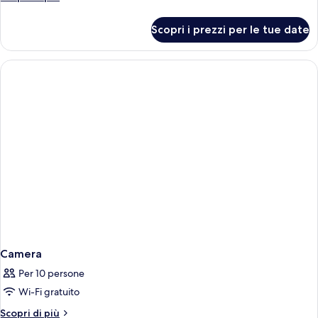
dettagli
per
Scopri i prezzi per le tue date
Orione
Camera
Per 10 persone
Wi-Fi gratuito
Altri
Scopri di più