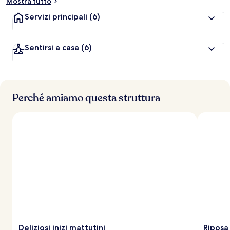
Mostra tutto
Servizi principali
(6)
Sentirsi a casa
(6)
Perché amiamo questa struttura
Deliziosi inizi mattutini
Riposa