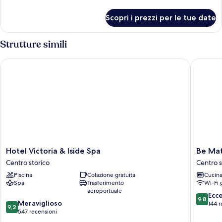
dettagli
per
Scopri i prezzi per le tue date
Camera
Strutture simili
Hotel Victoria & Iside Spa
Be Mate 
Hotel
Be
Hotel Victoria & Iside Spa
Be Mat
Victoria
Mate
Centro storico
Centro s
&
Torino
Piscina
Colazione gratuita
Cucin
Iside
Centro
Spa
Trasferimento
Wi-Fi 
Spa
Centro
aeroportuale
Centro
storico
9.8
Ecc
9,8
9.2
storico
Meraviglioso
su
144 r
9,2
su
547 recensioni
10,
10,
Eccezion