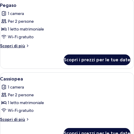
Apri
Una camera da letto con un letto, un 
14
Pegaso
tutte
1 camera
le
Per 2 persone
foto
per
1 letto matrimoniale
Pegaso
Wi-Fi gratuito
Altri
Scopri di più
dettagli
per
Scopri i prezzi per le tue date
Pegaso
Apri
Una camera da letto moderna con un le
14
Cassiopea
tutte
1 camera
le
Per 2 persone
foto
per
1 letto matrimoniale
Cassiopea
Wi-Fi gratuito
Altri
Scopri di più
dettagli
per
Scopri i prezzi per le tue date