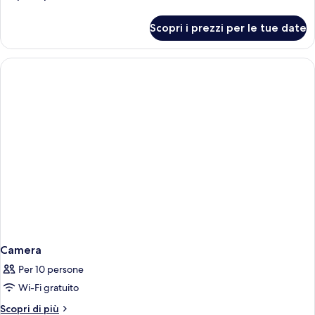
dettagli
per
Scopri i prezzi per le tue date
Camera
Camera
Per 10 persone
Wi-Fi gratuito
Altri
Scopri di più