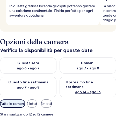
In questa graziosa locanda gli ospiti potranno gustare
La bianc
una colazione continentale. L'inizio perfetto per ogni
incontra
avventura quotidiana.
tende os
rifugio p
Opzioni della camera
Verifica la disponibilità per queste date
Verifica la disponibilità per questa sera, ago 6 - ago 7
Verifica la disponibilità per d
Questa sera
Domani
ago 6 - ago 7
ago 7 - ago 8
Verifica la disponibilità per questo fine settimana, ago 7 - ago
Verifica la disponibilità per il
Questo fine settimana
Il prossimo fine
settimana
ago 7 - ago 9
ago 14 - ago 16
Filtri
Tutte le camere
1 letto
3+ letti
disponibili
per
Stai visualizzando 12 su 12 camere