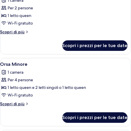
1 camera
foto
per
Per 2 persone
Lira
1 letto queen
Wi-Fi gratuito
Altri
Scopri di più
dettagli
per
Scopri i prezzi per le tue date
Lira
Apri
Un soggiorno moderno con un tavolo ro
15
Orsa Minore
tutte
1 camera
le
Per 4 persone
foto
per
1 letto queen e 2 letti singoli o 1 letto queen
Orsa
Wi-Fi gratuito
Minore
Altri
Scopri di più
dettagli
per
Scopri i prezzi per le tue date
Orsa
Minore