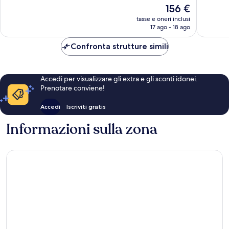
Il
156 €
Meraviglioso,
144
prezzo
547
recensio
tasse e oneri inclusi
attuale
recensioni
17 ago - 18 ago
è
156 €
Confronta strutture simili
Accedi per visualizzare gli extra e gli sconti idonei.
Prenotare conviene!
Accedi
Iscriviti gratis
Informazioni sulla zona