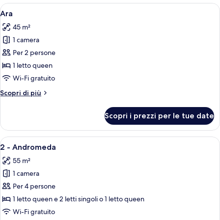
le
Apri
Camera da letto con un letto, un lampa
12
Ara
camere
tutte
45 m²
le
1 camera
foto
per
Per 2 persone
Ara
1 letto queen
Wi-Fi gratuito
Altri
Scopri di più
dettagli
per
Scopri i prezzi per le tue date
Ara
Apri
Una moderna camera d'albergo con un l
15
2 - Andromeda
tutte
55 m²
le
1 camera
foto
per
Per 4 persone
2
1 letto queen e 2 letti singoli o 1 letto queen
-
Wi-Fi gratuito