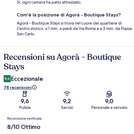
Sì, ogni camera ha patio attrezzato.
Com'è la posizione di Agorà - Boutique Stays?
Agorà - Boutique Stays si trova nel cuore del quartiere di
Centro storico, a 1 min. a piedi da Via Roma e a 3 min. da Piazza
San Carlo.
Recensioni su Agorà - Boutique
Recensioni
Stays
Eccezionale
9,6
78 recensioni
9,6
9,2
9,0
Pulizia
Servizi
Personale e servizio
Recensioni
Recensione verificata
8/10 Ottimo