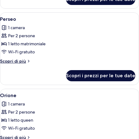
Cassiopea
Apri
Una camera da letto con un letto, un'
14
Perseo
tutte
1 camera
le
Per 2 persone
foto
per
1 letto matrimoniale
Perseo
Wi-Fi gratuito
Altri
Scopri di più
dettagli
per
Scopri i prezzi per le tue date
Perseo
Apri
Una camera da letto moderna con un le
16
Orione
tutte
1 camera
le
Per 2 persone
foto
per
1 letto queen
Orione
Wi-Fi gratuito
Altri
Scopri di più