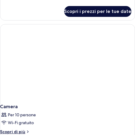
dettagli
per
Scopri i prezzi per le tue date
Camera
Camera
Per 10 persone
Wi-Fi gratuito
Altri
Scopri di più