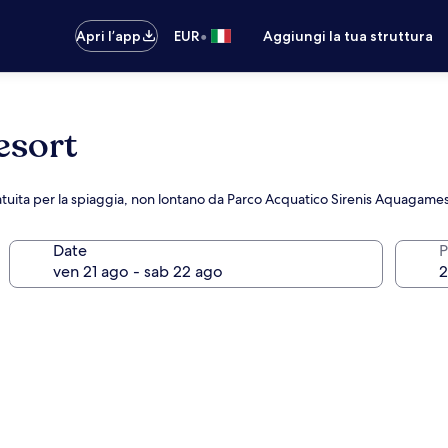
•
Apri l’app
EUR
Aggiungi la tua struttura
esort
ratuita per la spiaggia, non lontano da Parco Acquatico Sirenis Aquagame
Date
P