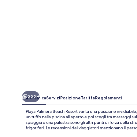
Beach
Resort
222+
Panoramica
Servizi
Posizione
Tariffe
Regolamenti
Playa Palmera Beach Resort vanta una posizione invidiabile,
un tuffo nella piscina all'aperto e poi scegli tra massaggi s
spiaggia e una palestra sono gli altri punti di forza della st
frigoriferi. Le recensioni dei viaggiatori menzionano il pers