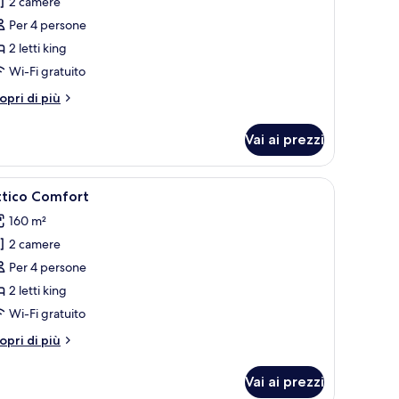
2 camere
oto
er
Per 4 persone
ppartamento
2 letti king
esign
Wi-Fi gratuito
tri
opri di più
ttagli
r
Vai ai prezzi
partamento
sign
ermo piatto montata a parete, due poltrone grigie, un tavolino bianco con 
pri
Un soggiorno moderno con una TV a schermo pi
30
ttico Comfort
utte
160 m²
2 camere
oto
er
Per 4 persone
ttico
2 letti king
omfort
Wi-Fi gratuito
tri
opri di più
ttagli
r
Vai ai prezzi
tico