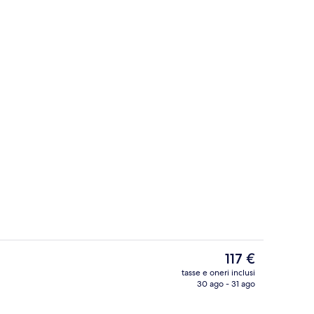
Area per feste di compleanno
Il
117 €
prezzo
tasse e oneri inclusi
attuale
30 ago - 31 ago
Ristorante
è
117 €