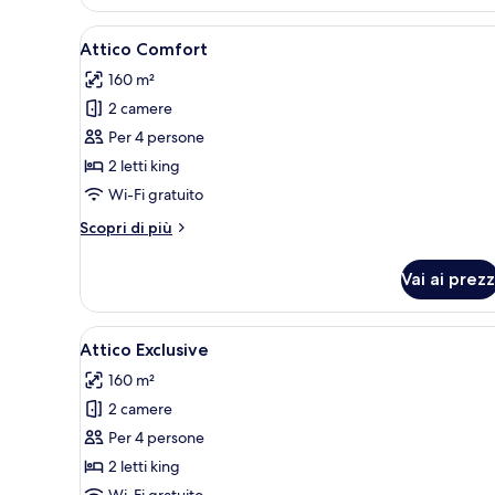
Design
Apri
Un soggiorno moderno con una 
30
Attico Comfort
tutte
160 m²
le
2 camere
foto
per
Per 4 persone
Attico
2 letti king
Comfort
Wi-Fi gratuito
Altri
Scopri di più
dettagli
per
Vai ai prezz
Attico
Comfort
Apri
Un soggiorno moderno con una 
36
Attico Exclusive
tutte
160 m²
le
2 camere
foto
per
Per 4 persone
Attico
2 letti king
Exclusive
Wi-Fi gratuito