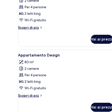
2 camere
foto
per
Per 4 persone
Appartamento
2 letti king
Design
Wi-Fi gratuito
Altri
Scopri di più
dettagli
per
Vai ai prezz
Appartamento
Design
Apri
Un soggiorno moderno con un d
35
Appartamento Design
tutte
80 m²
le
2 camere
foto
per
Per 4 persone
Appartamento
2 letti king
Design
Wi-Fi gratuito
Altri
Scopri di più
dettagli
per
Vai ai prezz
Appartamento