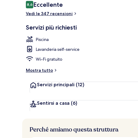
Recensioni
Eccellente
8,6
8,6 su 10
Vedi le 347 recensioni
Bar sulla spi
Servizi più richiesti
Piscina
Lavanderia self-service
Wi-Fi gratuito
Mostra tutto
Servizi principali
(12)
Sentirsi a casa
(6)
Perché amiamo questa struttura