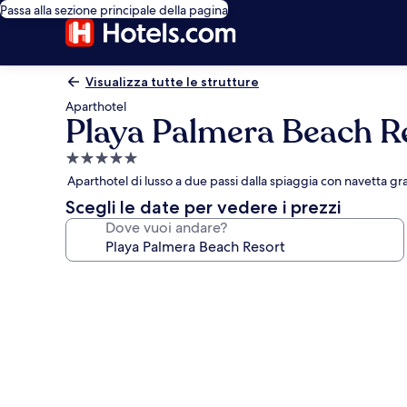
Passa alla sezione principale della pagina
Visualizza tutte le strutture
Aparthotel
Playa Palmera Beach R
Struttura
a
Aparthotel di lusso a due passi dalla spiaggia con navetta g
5.0
Scegli le date per vedere i prezzi
stelle
Dove vuoi andare?
Galleria
fotografica
per
Playa
Palmera