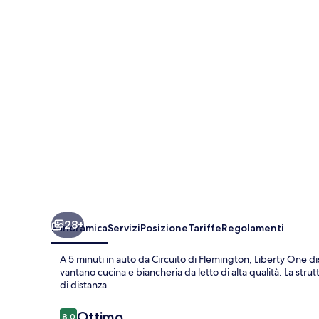
28+
Panoramica
Servizi
Posizione
Tariffe
Regolamenti
A 5 minuti in auto da Circuito di Flemington, Liberty One d
vantano cucina e biancheria da letto di alta qualità. La strutt
di distanza.
Recensioni
Ottimo
8,0