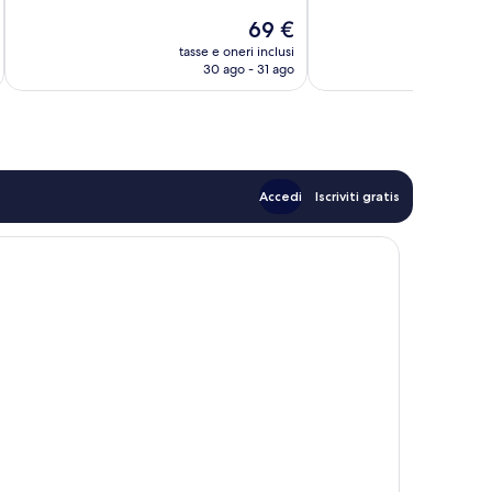
3.228
358
Il
69 €
recensioni
recensioni
prezzo
tasse e oneri inclusi
t
attuale
30 ago - 31 ago
è
69 €
Accedi
Iscriviti gratis