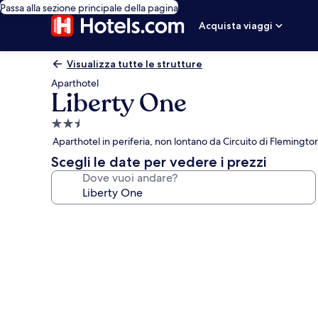
Passa alla sezione principale della pagina
Acquista viaggi
Visualizza tutte le strutture
Aparthotel
Liberty One
Struttura
a
Aparthotel in periferia, non lontano da Circuito di Flemingto
2.5
Scegli le date per vedere i prezzi
stelle
Dove vuoi andare?
Galleria
fotografica
per
Liberty
One