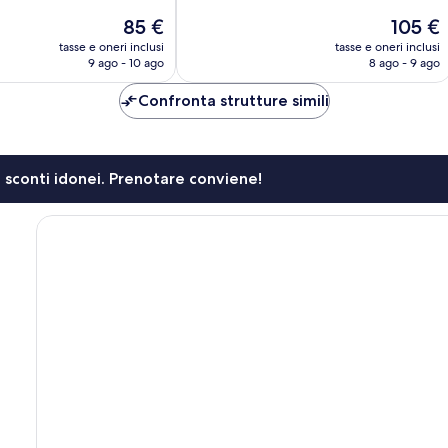
631
Il
Il
85 €
105 €
recensioni
prezzo
prezzo
tasse e oneri inclusi
tasse e oneri inclusi
attuale
attuale
9 ago - 10 ago
8 ago - 9 ago
è
è
85 €
105 €
Confronta strutture simili
li sconti idonei. Prenotare conviene!