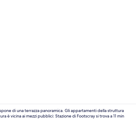
Facciata dell
ispone di una terrazza panoramica. Gli appartamenti della struttura
ura è vicina ai mezzi pubblici: Stazione di Footscray si trova a 11 min
Vista dalla 