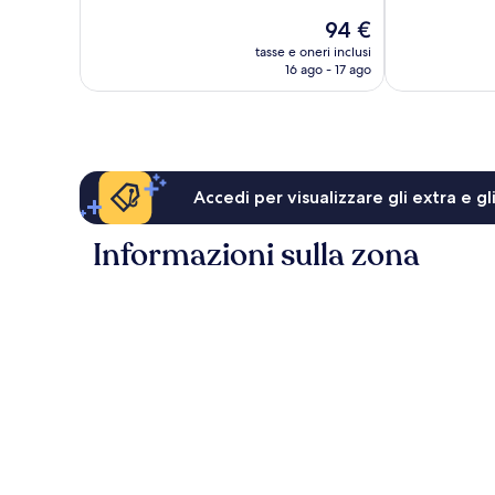
51
Buono,
Il
94 €
recensioni
72
prezzo
tasse e oneri inclusi
recensioni
attuale
16 ago - 17 ago
è
94 €
Accedi per visualizzare gli extra e g
Informazioni sulla zona