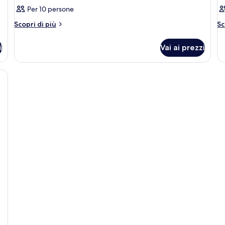
Per 10 persone
Altri
Al
Scopri di più
Sc
dettagli
de
per
pe
i
Vai ai prezzi
Camera
C