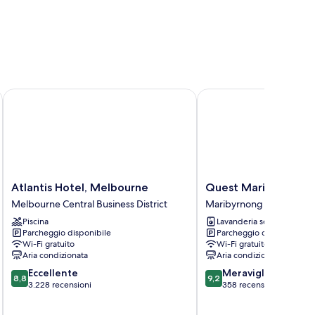
Atlantis Hotel, Melbourne
Quest Maribyrnong
Atlantis
Quest
Atlantis Hotel, Melbourne
Quest Maribyrnong
Hotel,
Maribyrnong
Melbourne Central Business District
Maribyrnong
Melbourne
Maribyrnong
Piscina
Lavanderia self-service
Melbourne
Parcheggio disponibile
Parcheggio disponibile
Central
Wi-Fi gratuito
Wi-Fi gratuito
Business
Aria condizionata
Aria condizionata
District
8.8
9.2
Eccellente
Meraviglioso
8,8
9,2
su
su
3.228 recensioni
358 recensioni
10,
10,
Eccellente,
Meraviglioso,