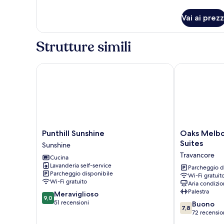
dettagli
per
Vai ai prezz
Camera
Strutture simili
Punthill Sunshine
Oaks Melbour
Punthill
Oaks
Punthill Sunshine
Oaks Melbo
Sunshine
Melbourne
Suites
Sunshine
Sunshine
Flemington
Travancore
Cucina
Suites
Lavanderia self-service
Travancore
Parcheggio d
Parcheggio disponibile
Wi-Fi gratuit
Wi-Fi gratuito
Aria condizio
Palestra
9.0
Meraviglioso
9,0
su
51 recensioni
7.8
Buono
7,8
10,
su
72 recensio
Meraviglioso,
10,