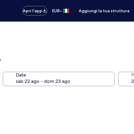
•
Apri l’app
EUR
Aggiungi la tua struttura
n
Date
P