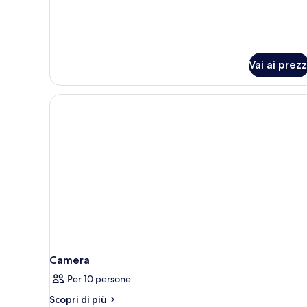
camere
da
letto
Vai ai prezz
Camera
Per 10 persone
Altri
Scopri di più