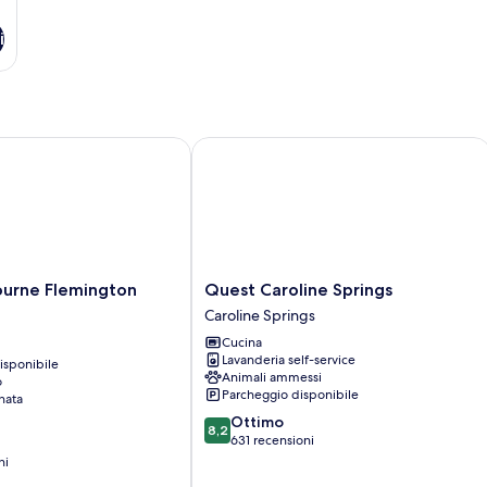
i
ne Flemington Suites
Quest Caroline Springs
Quest
urne Flemington
Quest Caroline Springs
Caroline
Caroline Springs
Springs
Cucina
Caroline
Lavanderia self-service
isponibile
Springs
Animali ammessi
o
Parcheggio disponibile
nata
8.2
Ottimo
8,2
su
631 recensioni
10,
ni
Ottimo,