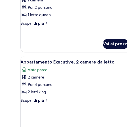
le
Per 2 persone
foto
per
1 letto queen
Appartamento
Altri
Scopri di più
Standard,
dettagli
per
1
Appartamento
camera
Standard,
Vai ai prezz
da
1
letto
camera
Apri
Una camera da letto moderna con
da
14
Appartamento Executive, 2 camere da letto
letto
tutte
Vista parco
le
2 camere
foto
per
Per 4 persone
Appartamento
2 letti king
Executive,
Altri
Scopri di più
2
dettagli
camere
per
Appartamento
da
Executive,
letto
2