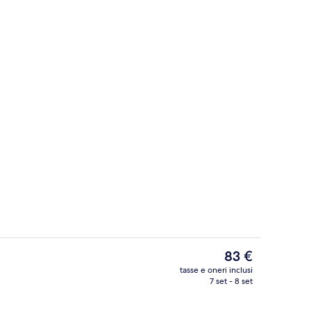
a struttura
Biancheria da letto di alta qualità, len
Il
83 €
prezzo
tasse e oneri inclusi
attuale
7 set - 8 set
camera
Reception
è
83 €