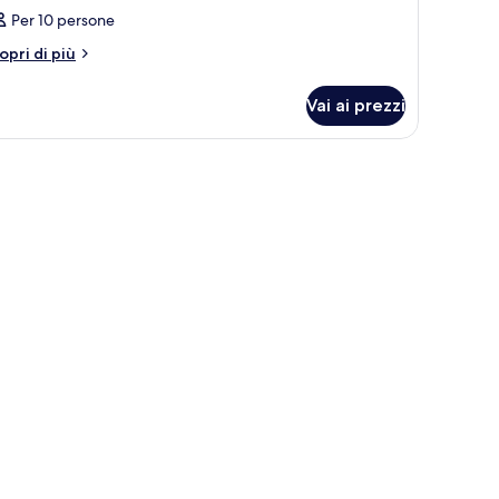
Per 10 persone
tri
opri di più
ttagli
r
Vai ai prezzi
amera