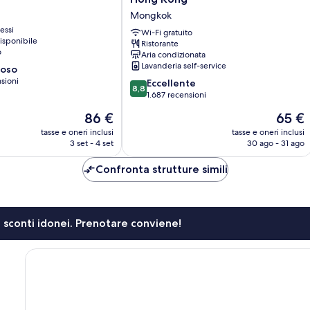
-
Mongkok
Chinese
essi
YMCA
Wi-Fi gratuito
isponibile
Ristorante
of
o
Aria condizionata
Hong
Lavanderia self-service
ioso
Kong
sioni
8.8
Mongkok
Eccellente
8,8
su
1.687 recensioni
10,
Il
Il
86 €
65 €
Eccellente,
prezzo
prezzo
1.687
tasse e oneri inclusi
tasse e oneri inclusi
attuale
attuale
3 set - 4 set
30 ago - 31 ago
recensioni
è
è
86 €
65 €
Confronta strutture simili
li sconti idonei. Prenotare conviene!