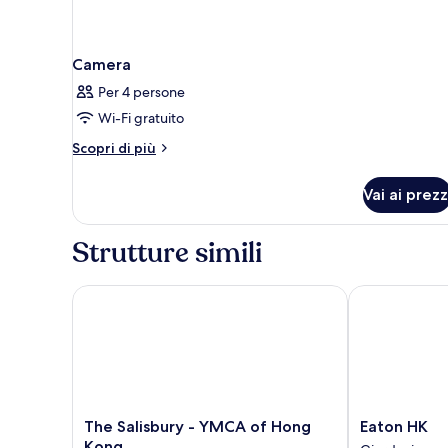
Camera
Per 4 persone
Wi-Fi gratuito
Altri
Scopri di più
dettagli
per
Vai ai prezz
Camera
Strutture simili
The Salisbury - YMCA of Hong Kong
Eaton HK
The
Eaton
The Salisbury - YMCA of Hong
Eaton HK
Salisbury
HK
Kong