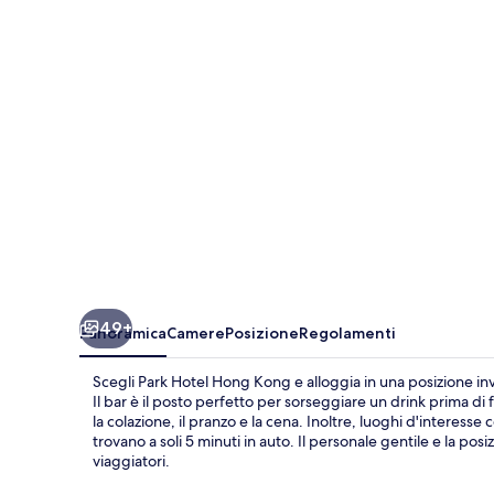
Kong
49+
Panoramica
Camere
Posizione
Regolamenti
Scegli Park Hotel Hong Kong e alloggia in una posizione invi
Il bar è il posto perfetto per sorseggiare un drink prima di f
la colazione, il pranzo e la cena. Inoltre, luoghi d'intere
trovano a soli 5 minuti in auto. Il personale gentile e la pos
viaggiatori.