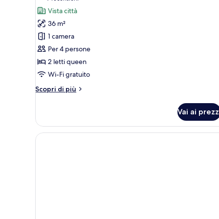
foto
recensioni)
Vista città
per
36 m²
Quadrupla
1 camera
Premier
Per 4 persone
2 letti queen
Wi-Fi gratuito
Altri
Scopri di più
dettagli
per
Vai ai prezz
Quadrupla
Premier