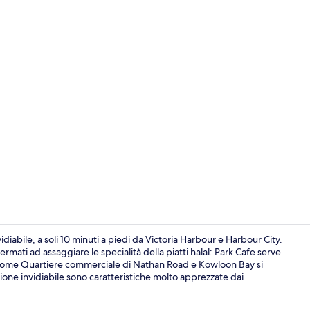
Camera Premie
diabile, a soli 10 minuti a piedi da Victoria Harbour e Harbour City.
ermati ad assaggiare le specialità della piatti halal: Park Cafe serve
sse come Quartiere commerciale di Nathan Road e Kowloon Bay si
Bar (in loco)
izione invidiabile sono caratteristiche molto apprezzate dai