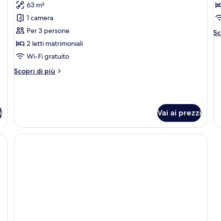
63 m²
foto
f
per
p
1 camera
Camera
P
Per 3 persone
Al
Sc
familiare
R
de
2 letti matrimoniali
pe
Wi-Fi gratuito
Pr
R
Altri
Scopri di più
dettagli
per
Camera
familiare
i
Vai ai prezzi