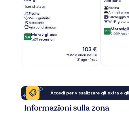
Giordania
-
Giordania
Tsimshatsui
Piscina
YMCA
Animali amm
of
Piscina
Parcheggio d
Wi-Fi gratuito
Hong
Wi-Fi gratuit
Ristorante
Kong
Aria condizionata
9.0
Meravigl
Tsimshatsui
9,0
su
2.059 recen
9.0
Meraviglioso
9,0
10,
su
1.674 recensioni
Meraviglioso,
10,
Il
103 €
2.059
Meraviglioso,
prezzo
recensioni
1.674
tasse e oneri inclusi
attuale
31 ago - 1 set
recensioni
è
103 €
Accedi per visualizzare gli extra e g
Informazioni sulla zona