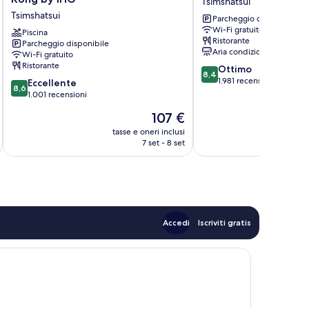
Tsimshatsui
Golden
International
Tsimshatsui
Parcheggio disponibile
Mile
Tsimshatsui
Wi-Fi gratuito
Hong
Piscina
Ristorante
Parcheggio disponibile
Kong
Aria condizionata
Wi-Fi gratuito
by
Ristorante
8.4
Ottimo
IHG
8,4
su
1.981 recensioni
8.6
Tsimshatsui
Eccellente
8,6
10,
su
1.001 recensioni
Ottimo,
10,
Il
107 €
1.981
Eccellente,
prezzo
recensioni
1.001
tasse e oneri inclusi
t
attuale
7 set - 8 set
recensioni
è
107 €
Accedi
Iscriviti gratis