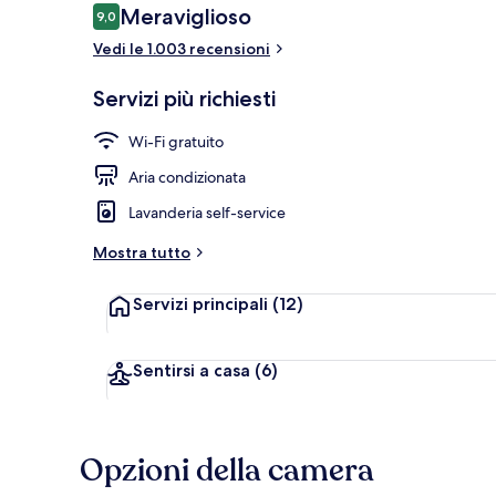
Recensioni
Meraviglioso
9,0
9,0 su 10
Vedi le 1.003 recensioni
Facciata dell
Servizi più richiesti
Wi-Fi gratuito
Aria condizionata
Lavanderia self-service
Mostra tutto
Servizi principali
(12)
Sentirsi a casa
(6)
Opzioni della camera