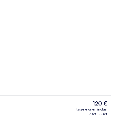
r, 1 letto king | Vista dalla camera
Banco del concierge
Il
120 €
prezzo
tasse e oneri inclusi
attuale
7 set - 8 set
Buffet
è
120 €