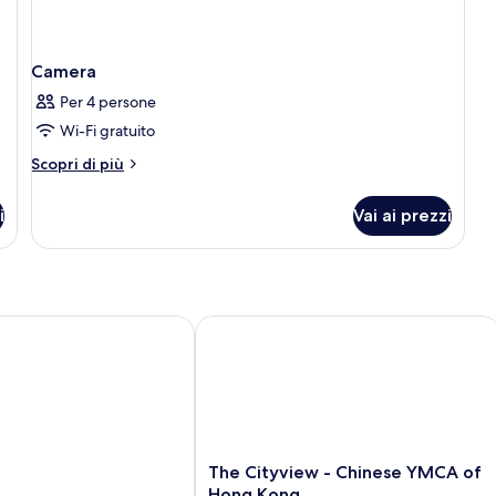
Camera
Per 4 persone
Wi-Fi gratuito
Altri
Scopri di più
dettagli
per
i
Vai ai prezzi
Camera
The Cityview - Chinese YMCA of Ho
The
The Cityview - Chinese YMCA of
Cityview
Hong Kong