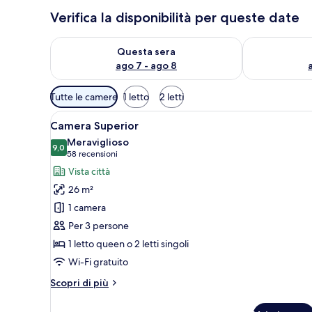
Verifica la disponibilità per queste date
Verifica la disponibilità per questa sera, ago 7 - ago
Verifica la di
Questa sera
ago 7 - ago 8
Filtri
Tutte le camere
1 letto
2 letti
disponibili
Apri
Camera d'albergo con un letto g
per
9
Camera Superior
tutte
le
Meraviglioso
le
9,0
camere
9,0 su 10
(58
58 recensioni
foto
recensioni)
Vista città
per
26 m²
Camera
1 camera
Superior
Per 3 persone
1 letto queen o 2 letti singoli
Wi-Fi gratuito
Altri
Scopri di più
dettagli
per