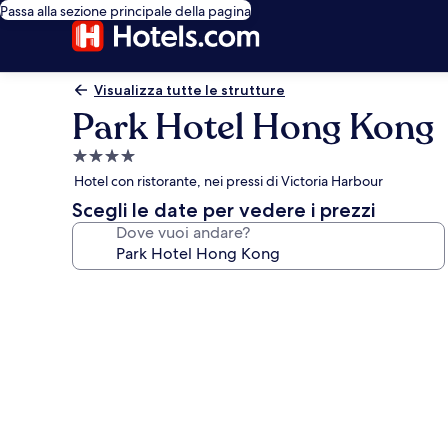
Passa alla sezione principale della pagina
Visualizza tutte le strutture
Park Hotel Hong Kong
Struttura
a
Hotel con ristorante, nei pressi di Victoria Harbour
4.0
Scegli le date per vedere i prezzi
stelle
Dove vuoi andare?
Galleria
fotografica
per
Park
Hotel
Hong