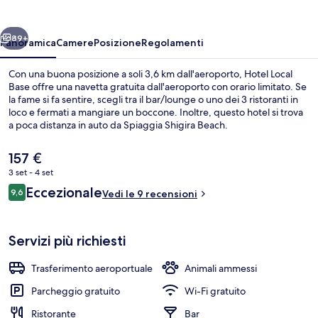
ietro
Avanti
89+
Panoramica
Camere
Posizione
Regolamenti
Con una buona posizione a soli 3,6 km dall'aeroporto, Hotel Local
Base offre una navetta gratuita dall'aeroporto con orario limitato. Se
la fame si fa sentire, scegli tra il bar/lounge o uno dei 3 ristoranti in
loco e fermati a mangiare un boccone. Inoltre, questo hotel si trova
a poca distanza in auto da Spiaggia Shigira Beach.
Il
157 €
prezzo
3 set - 4 set
attuale
Recensioni
Eccezionale
Spiaggia
9,6
è
Vedi le 9 recensioni
9,6 su 10
157 €
Servizi più richiesti
Trasferimento aeroportuale
Animali ammessi
Parcheggio gratuito
Wi-Fi gratuito
Ristorante
Bar