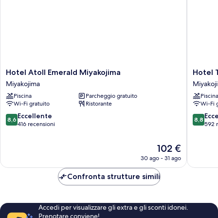
Hotel
Hotel
Hotel Atoll Emerald Miyakojima
Hotel 
Atoll
Torifito
Miyakojima
Miyakoj
Emerald
Miyakoj
Piscina
Parcheggio gratuito
Piscin
Miyakojima
Resort
Wi-Fi gratuito
Ristorante
Wi-Fi 
Miyakojima
Miyakoj
8.6
8.8
Eccellente
Ecc
8,6
8,8
su
su
416 recensioni
592 
10,
10,
Eccellente,
Eccellen
Il
102 €
416
592
prezzo
30 ago - 31 ago
recensioni
recensio
attuale
è
Confronta strutture simili
102 €
Accedi per visualizzare gli extra e gli sconti idonei.
Prenotare conviene!