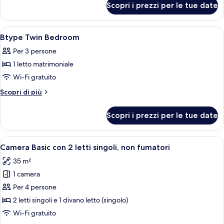
Scopri i prezzi per le tue date
Camera
Apri
Una camera da letto con un letto, una 
1
Btype Twin Bedroom
tutte
Per 3 persone
le
1 letto matrimoniale
foto
per
Wi-Fi gratuito
Btype
Altri
Scopri di più
Twin
dettagli
per
Bedroom
Scopri i prezzi per le tue date
Btype
Twin
Bedroom
Apri
Camera d'albergo con due letti singoli,
21
Camera Basic con 2 letti singoli, non fumatori
tutte
35 m²
le
1 camera
foto
per
Per 4 persone
Camera
2 letti singoli e 1 divano letto (singolo)
Basic
Wi-Fi gratuito
con