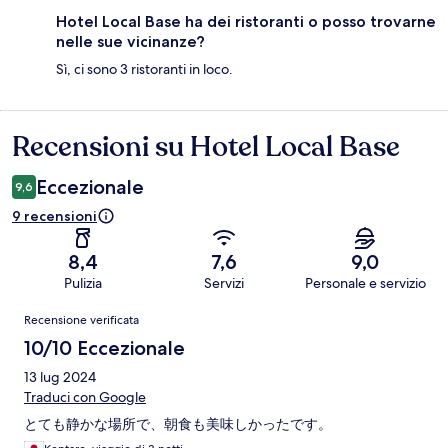
Hotel Local Base ha dei ristoranti o posso trovarne
nelle sue vicinanze?
Sì, ci sono 3 ristoranti in loco.
Recensioni su Hotel Local Base
Recensioni
Eccezionale
9,6
9 recensioni
8,4
7,6
9,0
Pulizia
Servizi
Personale e servizio
Recensioni
Recensione verificata
10/10 Eccezionale
13 lug 2024
Traduci con Google
とても静かな場所で、朝食も美味しかったです。