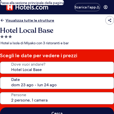
Passa alla sezione principale della pagina
Scarica l’app
Visualizza tutte le strutture
Hotel Local Base
Struttura
a
Hotel a Isola di Miyako con 3 ristoranti e bar
3.0
stelle
Scegli le date per vedere i prezzi
Dove vuoi andare?
Date
Persone
Cerca