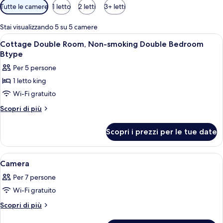
Filtri
Tutte le camere
1 letto
2 letti
3+ letti
disponibili
per
Stai visualizzando 5 su 5 camere
le
Apri
Camera da letto con un letto, un divan
1
Cottage Double Room, Non-smoking Double Bedroom
camere
tutte
Btype
le
Per 5 persone
foto
1 letto king
per
Wi-Fi gratuito
Cottage
Double
Altri
Scopri di più
dettagli
Room,
per
Non-
Scopri i prezzi per le tue date
Cottage
smoking
Double
Double
Room,
Apri
Un soggiorno moderno con un divano,
1
Non-
Bedroom
Camera
tutte
smoking
Btype
Per 7 persone
Double
le
Bedroom
Wi-Fi gratuito
foto
Btype
per
Altri
Scopri di più
dettagli
Camera
per