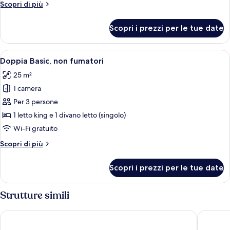
Altri
Scopri di più
2
dettagli
letti
per
Scopri i prezzi per le tue date
Camera
singoli,
Basic
non
con
Apri
Camera da letto moderna con un letto
fumatori
17
2
Doppia Basic, non fumatori
tutte
letti
25 m²
singoli,
le
non
1 camera
foto
fumatori
per
Per 3 persone
Doppia
1 letto king e 1 divano letto (singolo)
Basic,
Wi-Fi gratuito
non
Altri
Scopri di più
fumatori
dettagli
per
Scopri i prezzi per le tue date
Doppia
Basic,
non
Strutture simili
fumatori
Hotel Atoll Emerald Miyakojima
Hotel To