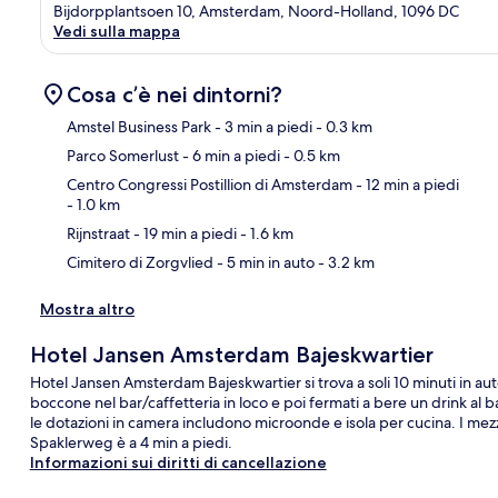
Bijdorpplantsoen 10, Amsterdam, Noord-Holland, 1096 DC
Vedi sulla mappa
Cosa c’è nei dintorni?
Amstel Business Park
- 3 min a piedi
- 0.3 km
Parco Somerlust
- 6 min a piedi
- 0.5 km
Ma
Centro Congressi Postillion di Amsterdam
- 12 min a piedi
- 1.0 km
Rijnstraat
- 19 min a piedi
- 1.6 km
Cimitero di Zorgvlied
- 5 min in auto
- 3.2 km
Mostra altro
Hotel Jansen Amsterdam Bajeskwartier
Hotel Jansen Amsterdam Bajeskwartier si trova a soli 10 minuti in 
boccone nel bar/caffetteria in loco e poi fermati a bere un drink al
le dotazioni in camera includono microonde e isola per cucina. I mez
Spaklerweg è a 4 min a piedi.
Informazioni sui diritti di cancellazione