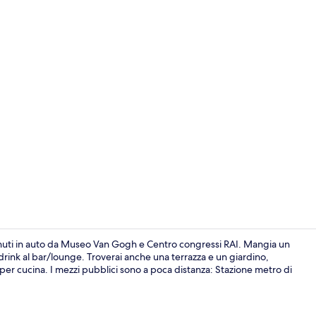
Facciata dell
inuti in auto da Museo Van Gogh e Centro congressi RAI. Mangia un
drink al bar/lounge. Troverai anche una terrazza e un giardino,
per cucina. I mezzi pubblici sono a poca distanza: Stazione metro di
Hall