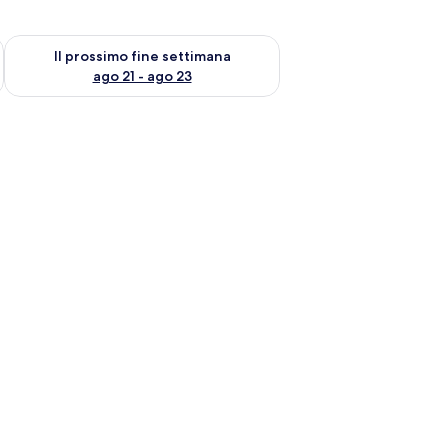
ne settimana, ago 14 - ago 16
Verifica la disponibilità per il prossimo fine settimana, ago 21
Il prossimo fine settimana
ago 21 - ago 23
 armadio e una cabina doccia in vetro.