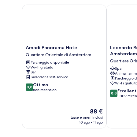
Amadi Panorama Hotel
Leonardo Roy
Amadi
Leonardo
Amadi Panorama Hotel
Leonardo R
Panorama
Royal
Amsterdam
Quartiere Orientale di Amsterdam
Hotel
Hotel
Quartiere Ori
Parcheggio disponibile
Quartiere
Amsterdam
Wi-Fi gratuito
Orientale
Quartiere
Spa
Bar
Animali amm
di
Orientale
Lavanderia self-service
Parcheggio d
Amsterdam
di
Wi-Fi gratuit
8.0
Ottimo
Amsterdam
8,0
su
865 recensioni
8.8
Eccellent
8,8
10,
su
1.009 recen
Ottimo,
10,
865
Eccellente,
Il
88 €
recensioni
1.009
prezzo
tasse e oneri inclusi
recensioni
attuale
10 ago - 11 ago
è
88 €