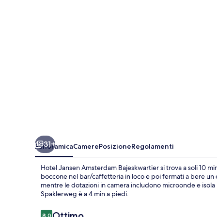
Bajeskwartier
31+
Panoramica
Camere
Posizione
Regolamenti
Hotel Jansen Amsterdam Bajeskwartier si trova a soli 10 m
boccone nel bar/caffetteria in loco e poi fermati a bere un 
mentre le dotazioni in camera includono microonde e isola 
Spaklerweg è a 4 min a piedi.
Recensioni
Ottimo
8,0