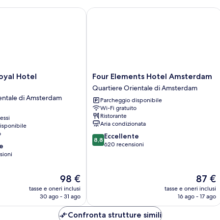
al Hotel Amsterdam
Four Elements Hotel Amsterdam
Four
oyal Hotel
Four Elements Hotel Amsterdam
Elements
Quartiere Orientale di Amsterdam
Hotel
entale di Amsterdam
Parcheggio disponibile
Amsterdam
Wi-Fi gratuito
Quartiere
Ristorante
essi
Orientale
Aria condizionata
isponibile
di
o
8.8
Eccellente
Amsterdam
8,8
su
620 recensioni
e
10,
sioni
Eccellente,
620
Il
Il
98 €
87 €
recensioni
prezzo
prezzo
tasse e oneri inclusi
tasse e oneri inclusi
attuale
attuale
30 ago - 31 ago
16 ago - 17 ago
è
è
98 €
87 €
Confronta strutture simili