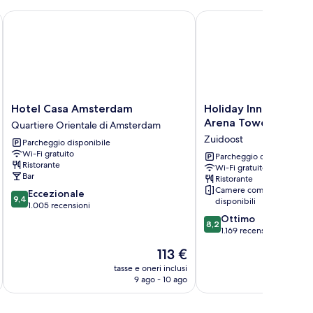
Hotel Casa Amsterdam
Holiday Inn Express A
Hotel
Holiday
Hotel Casa Amsterdam
Holiday Inn Express
Casa
Inn
Arena Towers by IH
Quartiere Orientale di Amsterdam
Amsterdam
Express
Zuidoost
Parcheggio disponibile
Quartiere
Amsterdam
Wi-Fi gratuito
Orientale
-
Parcheggio disponibile
Ristorante
Wi-Fi gratuito
di
Arena
Bar
Ristorante
Amsterdam
Towers
Camere comunicanti
9.4
Eccezionale
by
9,4
disponibili
su
1.005 recensioni
IHG
10,
8.2
Ottimo
Zuidoost
8,2
Eccezionale,
su
1.169 recensioni
1.005
10,
Il
113 €
recensioni
Ottimo,
prezzo
1.169
tasse e oneri inclusi
t
attuale
9 ago - 10 ago
recensioni
è
113 €