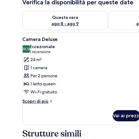
Verifica la disponibilità per queste date
Verifica la disponibilità per questa sera, ago 8 - ago
Verifica la di
Questa sera
ago 8 - ago 9
a
Apri
Una camera da letto con un lett
7
Camera Deluxe
tutte
Eccezionale
le
10,0
10,0 su 10
(1
1 recensione
foto
recensione)
24 m²
per
1 camera
Camera
Per 2 persone
Deluxe
1 letto queen
Wi-Fi gratuito
Altri
Scopri di più
dettagli
per
Vai ai prezz
Camera
Deluxe
Strutture simili