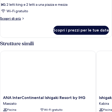
non
2 letti king e 2 letti a una piazza e mezza
fumatori
Wi-Fi gratuito
(SOL)
Altri
Scopri di più
dettagli
per
Scopri i prezzi per le tue date
Villa,
non
fumatori
Strutture simili
(SOL)
ANA InterContinental Ishigaki Resort by IHG
Ishigaki
ANA
Ishigaki
ANA InterContinental Ishigaki Resort by IHG
Ishiga
InterContinental
Seaside
Maezato
Kabira
Ishigaki
Hotel
Piscina
Wi-Fi gratuito
Piscin
Resort
Kabira