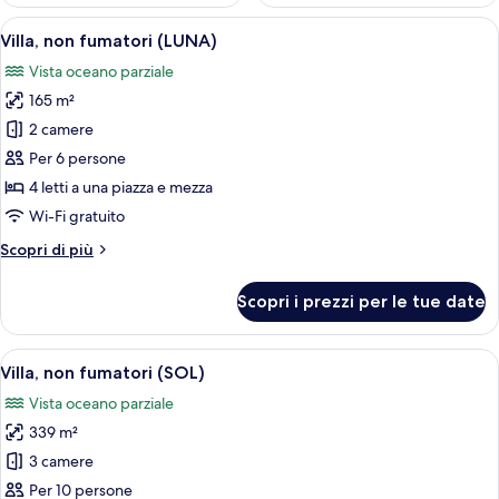
Apri
Area piscina esterna moderna con vista
32
Villa, non fumatori (LUNA)
tutte
Vista oceano parziale
le
165 m²
foto
per
2 camere
Villa,
Per 6 persone
non
4 letti a una piazza e mezza
fumatori
Wi-Fi gratuito
(LUNA)
Altri
Scopri di più
dettagli
per
Scopri i prezzi per le tue date
Villa,
non
fumatori
Apri
Una moderna casa a due piani con un'am
39
(LUNA)
Villa, non fumatori (SOL)
tutte
Vista oceano parziale
le
339 m²
foto
per
3 camere
Villa,
Per 10 persone