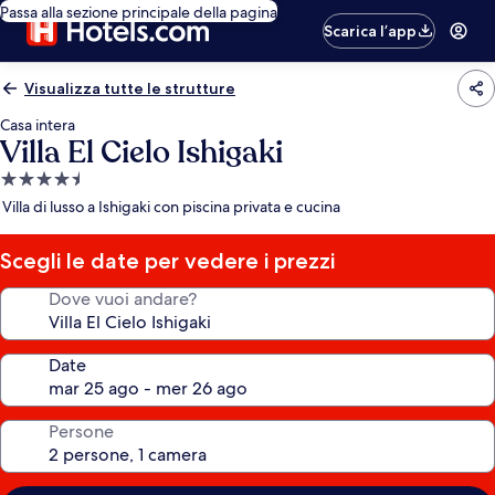
Passa alla sezione principale della pagina
Scarica l’app
Visualizza tutte le strutture
Casa intera
Villa El Cielo Ishigaki
Struttura
a
Villa di lusso a Ishigaki con piscina privata e cucina
4.5
stelle
Scegli le date per vedere i prezzi
Dove vuoi andare?
Date
Persone