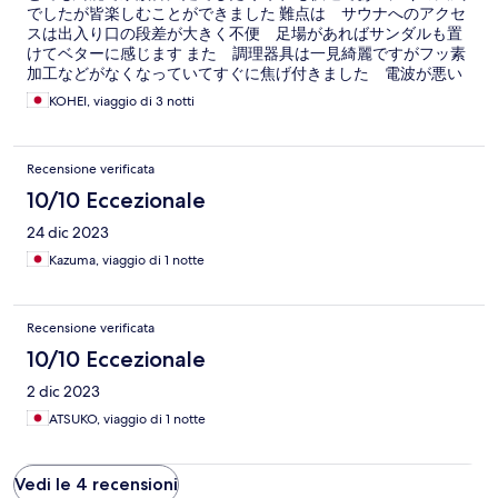
でしたが皆楽しむことができました 難点は サウナへのアクセ
スは出入り口の段差が大きく不便 足場があればサンダルも置
けてベターに感じます また 調理器具は一見綺麗ですがフッ素
加工などがなくなっていてすぐに焦げ付きました 電波が悪い
からかヘルプセンターの声は聞き取ることが困難でした ガウ
KOHEI, viaggio di 3 notti
ンなどは無いので寝る時はパジャマなどが必要です ただ とて
も綺麗で雰囲気がいいヴィラです 日本の国内でこのクオリティ
はあまり見かけないのでまた機会があれば泊まりたいです
Recensione verificata
10/10 Eccezionale
24 dic 2023
Kazuma, viaggio di 1 notte
Recensione verificata
10/10 Eccezionale
2 dic 2023
ATSUKO, viaggio di 1 notte
Vedi le 4 recensioni