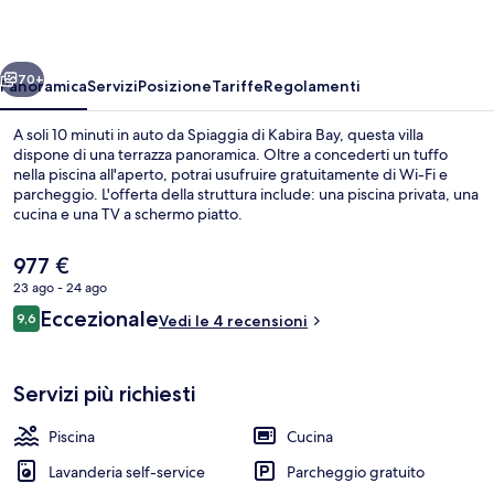
Ishigaki
ietro
Avanti
70+
Panoramica
Servizi
Posizione
Tariffe
Regolamenti
A soli 10 minuti in auto da Spiaggia di Kabira Bay, questa villa
dispone di una terrazza panoramica. Oltre a concederti un tuffo
nella piscina all'aperto, potrai usufruire gratuitamente di Wi-Fi e
parcheggio. L'offerta della struttura include: una piscina privata, una
cucina e una TV a schermo piatto.
Il
977 €
prezzo
23 ago - 24 ago
attuale
Recensioni
Eccezionale
Villa, non fumatori (SOL) | Biancheria d
9,6
è
Vedi le 4 recensioni
9,6 su 10
977 €
Servizi più richiesti
Piscina
Cucina
Lavanderia self-service
Parcheggio gratuito