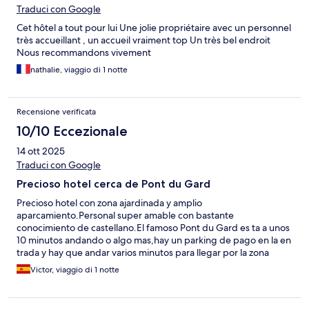
Traduci con Google
Cet hôtel a tout pour lui Une jolie propriétaire avec un personnel
très accueillant , un accueil vraiment top Un très bel endroit
Nous recommandons vivement
nathalie, viaggio di 1 notte
Recensione verificata
10/10 Eccezionale
14 ott 2025
Traduci con Google
Precioso hotel cerca de Pont du Gard
Precioso hotel con zona ajardinada y amplio
aparcamiento.Personal super amable con bastante
conocimiento de castellano.El famoso Pont du Gard es ta a unos
10 minutos andando o algo mas,hay un parking de pago en la en
trada y hay que andar varios minutos para llegar por la zona
exterior.Habita cion moderna con baño de buen tama
Victor, viaggio di 1 notte
ño.Lamentablemente el restaurante estaba cerrado y no
pudimos cenar.