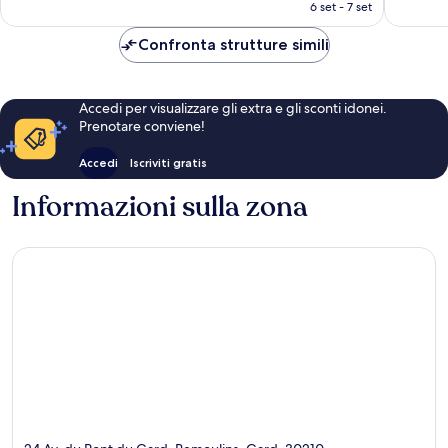
attuale
6 set - 7 set
è
65 €
Confronta strutture simili
Accedi per visualizzare gli extra e gli sconti idonei.
Prenotare conviene!
Accedi
Iscriviti gratis
Informazioni sulla zona