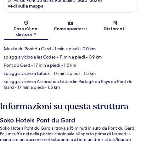
24 Av. du Pont du Gard, Remoulins, Gard, 30210
Vedi sulla mappa
Mappa
Cosa c’è nei
Come spostarsi
Ristoranti
dintorni?
Musée du Pont du Gard
- 1 min a piedi
- 0.0 km
spiaggia vicino a les Codes
- 11 min a piedi
- 0.9 km
Pont du Gard
- 17 min a piedi
- 1.5 km
spiaggia vicino a Lafoux
- 17 min a piedi
- 1.5 km
spiaggia vicino a Association Le Jardin Partagé du Pays du Pont du
Gard
- 17 min a piedi
- 1.5 km
Informazioni su questa struttura
Soko Hotels Pont du Gard
Soko Hotels Pont du Gard si trova a 15 minuti in auto da Pont du Gard.
Fai un tuffo nel nella piscina stagionale all'aperto prima di fermarti a
mangiare un boccone nel ristorante o a bere un drink al bar/lounge.