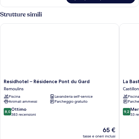
Premium
Strutture simili
Residhotel – Résidence Pont du Gard
La Bastid
Residhotel
La
Residhotel – Résidence Pont du Gard
La Bas
–
Bastide
Remoulins
Castill
Résidence
Des
Piscina
Lavanderia self-service
Piscin
Pont
Pins
Animali ammessi
Parcheggio gratuito
Parche
du
Castillon
Gard
du-
8.0
9.2
Ottimo
Mer
8,0
9,2
Remoulins
Gard
su
su
383 recensioni
33 r
10,
10,
Ottimo,
Meravigl
Il
65 €
383
33
prezzo
tasse e oneri inclusi
recensioni
recensio