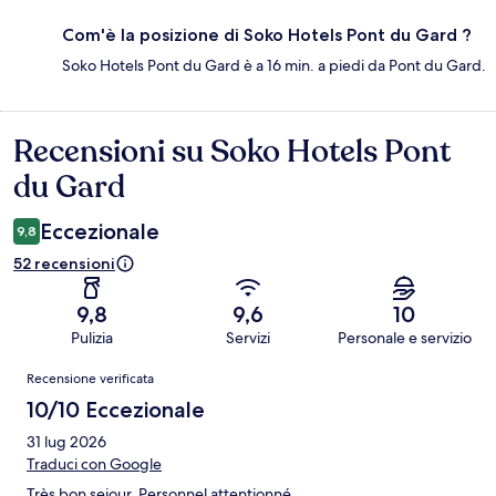
Com'è la posizione di Soko Hotels Pont du Gard ?
Soko Hotels Pont du Gard è a 16 min. a piedi da Pont du Gard.
Recensioni su Soko Hotels Pont
Recensioni
du Gard
Eccezionale
9,8
52 recensioni
9,8
9,6
10
Pulizia
Servizi
Personale e servizio
Recensioni
Recensione verificata
10/10 Eccezionale
31 lug 2026
Traduci con Google
Très bon sejour. Personnel attentionné