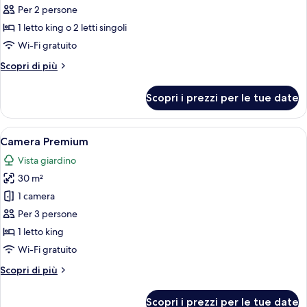
per
Per 2 persone
Camera
1 letto king o 2 letti singoli
Superior
Wi-Fi gratuito
Altri
Scopri di più
dettagli
per
Scopri i prezzi per le tue date
Camera
Superior
Apri
Una camera d'albergo moderna con un l
9
Camera Premium
tutte
Vista giardino
le
30 m²
foto
per
1 camera
Camera
Per 3 persone
Premium
1 letto king
Wi-Fi gratuito
Altri
Scopri di più
dettagli
per
Scopri i prezzi per le tue date
Camera