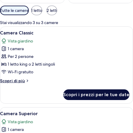
Filtri
Tutte le camere
1 letto
2 letti
disponibili
per
Stai visualizzando 3 su 3 camere
le
Apri
Un letto rifatto con lenzuola bianche,
11
Camera Classic
camere
tutte
Vista giardino
le
1 camera
foto
per
Per 2 persone
Camera
1 letto king o 2 letti singoli
Classic
Wi-Fi gratuito
Altri
Scopri di più
dettagli
per
Scopri i prezzi per le tue date
Camera
Classic
Apri
Una camera d'albergo con un letto gran
8
Camera Superior
tutte
Vista giardino
le
1 camera
foto