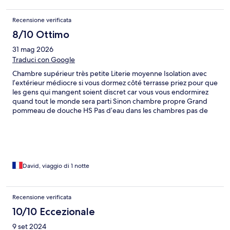
Recensione verificata
8/10 Ottimo
31 mag 2026
Traduci con Google
Chambre supérieur très petite Literie moyenne Isolation avec
l’extérieur médiocre si vous dormez côté terrasse priez pour que
les gens qui mangent soient discret car vous vous endormirez
quand tout le monde sera parti Sinon chambre propre Grand
pommeau de douche HS Pas d’eau dans les chambres pas de
frigo Très bon restaurant Parking extérieur en terre battue à
l’extérieur de l’hôtel éviter les chaussures blanches ! Petit
déjeuner à 7h30 donc si vous travaillez comme moi pas de petit
déjeuner très moyen !
David, viaggio di 1 notte
Recensione verificata
10/10 Eccezionale
9 set 2024