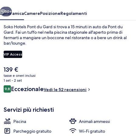
Gard
ietro
Avanti
50+
Panoramica
Camere
Posizione
Regolamenti
Soko Hotels Pont du Gard si trova a 15 minuti in auto da Pont du
Gard. Fai un tuffo nel nella piscina stagionale all'aperto prima di
fermarti a mangiare un boccone nel ristorante o a bere un drink al
bar/lounge.
VIP Access
Il
139 €
prezzo
tasse e oneri inclusi
Reception
attuale
1 set - 2 set
è
Recensioni
Eccezionale
9,8
Vedi le 52 recensioni
139 €
9,8 su 10
Servizi più richiesti
Piscina
Animali ammessi
Parcheggio gratuito
Wi-Fi gratuito